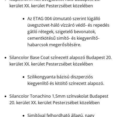
kerület XX. kerület Pesterzsébet közelében
Az ETAG 004 útmutató szerint lúgálló
üvegszövet-háló vízzáró védő- és repedés
gátló rétegek, szigetelő bevonatok,
cementkötésű simító- és kiegyenlítő-
habarcsok megerősítésére.
Silancolor Base Coat színezett alapozó Budapest 20.
kerület XX. kerület Pesterzsébet közelében
Szilikongyanta bázisú diszperziós
kiegyenlítő és kitöltő színezett alapozó.
Silancolor Tonachino 1,5mm színvakolat Budapest
20. kerület XX. kerület Pesterzsébet közelében
Simítóval felhordható állagú, nagy