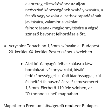
alapréteg elkészítéséhez az aljzat
nedvszívó képességének szabályozására, a
festék vagy vakolat aljzathoz tapadásának
javítására, valamint a vakolat
felhordásának megkönnyítésére a végső
színező bevonat felhordása előtt.
Acrycolor Tonachino 1,5mm színvakolat Budapest
20. kerület XX. kerület Pesterzsébet közelében
Akril kötőanyagú, felhasználásra kész
homlokzati vékonyvakolat, kiváló
fedőképességgel, kitűnő kiadóssággal, kül-
és beltéri felhasználásra. Szemcseméret:
1,5 mm. Elérhető 110 féle színben, az
“Otthonod színei” mappában.
Mapetherm Premium hőszigetelő rendszer Budapest