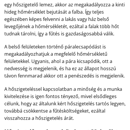
egy hőszigetelő lemez, akkor az megakadályozza a kinti
hideg hőmérséklet bejutását a falba. Így teljes
egészében képes felvenni a lakás vagy ház belső
levegőjének a hőmérsékletét, ezáltal a falak több hőt
tudnak tárolni, így a fűtés is gazdaságosabbá válik.
A belső felületeken történő páralecsapódást is
megakadályozhatjuk a megfelelő hőmérsékletű
felületekkel. Ugyanis, ahol a pára kicsapódik, ott a
nedvesség is megjelenik, és ha ez az állapot hosszú
távon fennmarad akkor ott a penészedés is megjelenik.
A hőszigeteléssel kapcsolatban a minőség és a munka
kivitelezése is igen fontos tényező, mivel elsődleges
célunk, hogy az általunk kért hőszigetelés tartós legyen,
továbbá csökkentse a fűtésköltségeket, ezáltal
visszahozza a hőszigetelés árát.