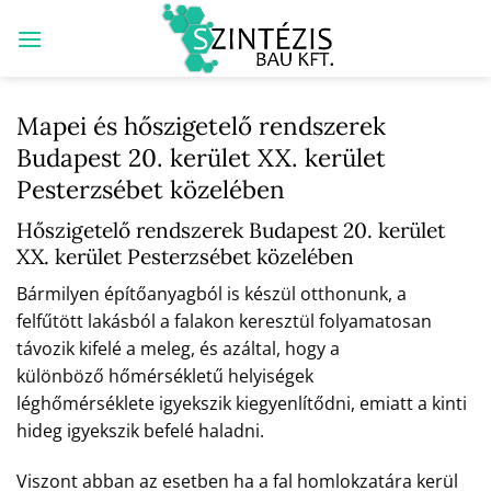
Skip
to
content
Mapei és hőszigetelő rendszerek
Budapest 20. kerület XX. kerület
Pesterzsébet közelében
Hőszigetelő rendszerek Budapest 20. kerület
XX. kerület Pesterzsébet közelében
Bármilyen építőanyagból is készül otthonunk, a
felfűtött lakásból a falakon keresztül folyamatosan
távozik kifelé a meleg, és azáltal, hogy a
különböző hőmérsékletű helyiségek
léghőmérséklete igyekszik kiegyenlítődni, emiatt a kinti
hideg igyekszik befelé haladni.
Viszont abban az esetben ha a fal homlokzatára kerül