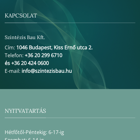
KAPCSOLAT
Szintézis Bau Kft.
Cím:
1046 Budapest, Kiss Ernő utca 2.
Telefon:
+36 20 299 6710
és +36 20 424 0600
E-mail:
info@szintezisbau.hu
NYITVATARTÁS
Hétfőtől-Péntekig: 6-17-ig