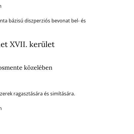
n
nta bázisú diszperziós bevonat bel- és
t XVII. kerület
kosmente közelében
erek ragasztására és simítására.
n