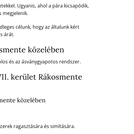
ekkel. Ugyanis, ahol a pára kicsapódik,
s megjelenik.
dleges célunk, hogy az általunk kért
s árát.
kosmente közelében
irolos és az ásványgyapotos rendszer.
VII. kerület Rákosmente
smente közelében
erek ragasztására és simítására.