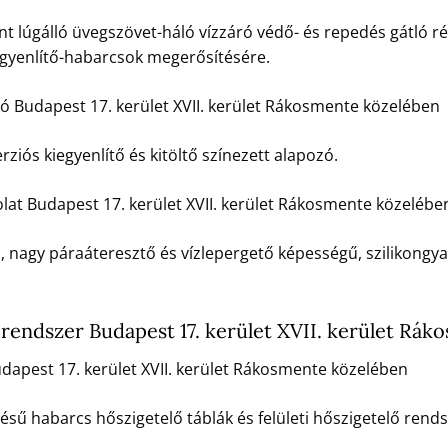
t lúgálló üvegszövet-háló vízzáró védő- és repedés gátló ré
egyenlítő-habarcsok megerősítésére.
zó Budapest 17. kerület XVII. kerület Rákosmente közelében
rziós kiegyenlítő és kitöltő színezett alapozó.
lat Budapest 17. kerület XVII. kerület Rákosmente közelébe
ú, nagy páraáteresztő és vízlepergető képességű, szilikongya
rendszer Budapest 17. kerület XVII. kerület Rá
pest 17. kerület XVII. kerület Rákosmente közelében
 habarcs hőszigetelő táblák és felületi hőszigetelő rends