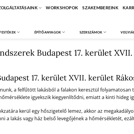
ZOLGÁLTATÁSAINK
WORKSHOPOK
SZAKEMBEREINK
KARR
FESTÉKEK
ÉPÍTŐANYAGOK
SZERSZÁMOK
VEGYIÁ
ndszerek Budapest 17. kerület XVII
udapest 17. kerület XVII. kerület Rá
unk, a felfűtött lakásból a falakon keresztül folyamatosan tá
érséklete igyekszik kiegyenlítődni, emiatt a kinti hideg ig
okzatára kerül egy hőszigetelő lemez, akkor az megakadályoz
nni a lakás vagy ház belső levegőjének a hőmérsékletét, ezált