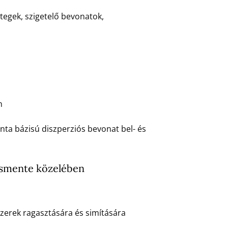
tegek, szigetelő bevonatok,
n
nta bázisú diszperziós bevonat bel- és
kosmente közelében
zerek ragasztására és simítására