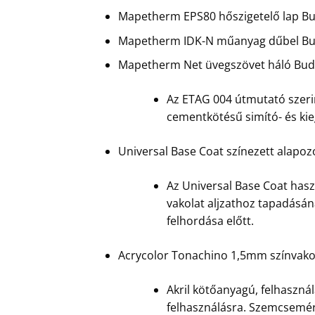
Mapetherm EPS80 hőszigetelő lap Bud
Mapetherm IDK-N műanyag dűbel Buda
Mapetherm Net üvegszövet háló Budap
Az ETAG 004 útmutató szerin
cementkötésű simító- és ki
Universal Base Coat színezett alapoz
Az Universal Base Coat hasz
vakolat aljzathoz tapadásán
felhordása előtt.
Acrycolor Tonachino 1,5mm színvakol
Akril kötőanyagú, felhasznál
felhasználásra. Szemcsemére