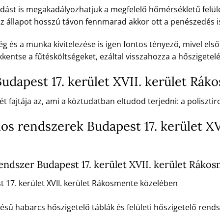
dást is megakadályozhatjuk a megfelelő hőmérsékletű felület
 az állapot hosszú távon fennmarad akkor ott a penészedés i
 és a munka kivitelezése is igen fontos tényező, mivel első
kentse a fűtésköltségeket, ezáltal visszahozza a hőszigetelé
udapest 17. kerület XVII. kerület Rá
t fajtája az, ami a köztudatban eltudod terjedni: a poliszt
os rendszerek Budapest 17. kerület X
ndszer Budapest 17. kerület XVII. kerület Ráko
17. kerület XVII. kerület Rákosmente közelében
 habarcs hőszigetelő táblák és felületi hőszigetelő rendsz