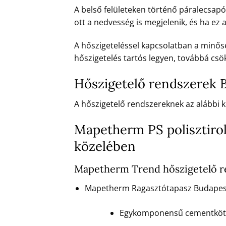
A belső felületeken történő páralecsapó
ott a nedvesség is megjelenik, és ha ez
A hőszigeteléssel kapcsolatban a minőség
hőszigetelés tartós legyen, továbbá csök
Hőszigetelő rendszerek B
A hőszigetelő rendszereknek az alábbi ké
Mapetherm PS polisztirol
közelében
Mapetherm Trend hőszigetelő re
Mapetherm Ragasztótapasz Budapest 
Egykomponensű cementkötésű