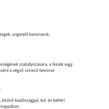
tegek, szigetelő bevonatok,
ességének szabályozására, a festék vagy
ésére a végső színező bevonat
n
kitűnő kiadóssággal, kül- és beltéri
” mappában.