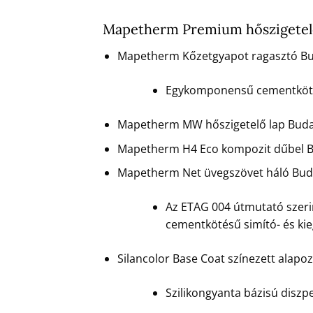
Mapetherm Premium hőszigetelő 
Mapetherm Kőzetgyapot ragasztó Buda
Egykomponensű cementkötésű
Mapetherm MW hőszigetelő lap Budape
Mapetherm H4 Eco kompozit dűbel Bu
Mapetherm Net üvegszövet háló Budap
Az ETAG 004 útmutató szerin
cementkötésű simító- és ki
Silancolor Base Coat színezett alapo
Szilikongyanta bázisú diszpe