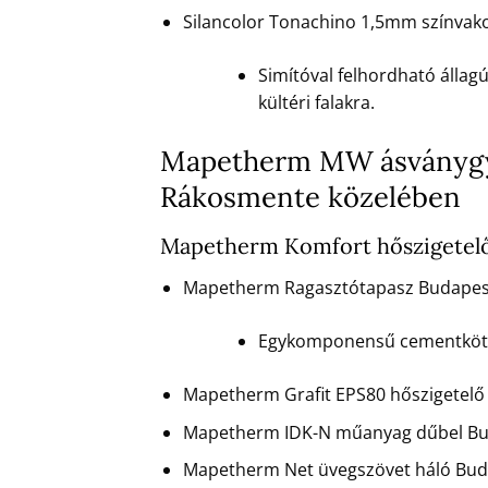
Silancolor Tonachino 1,5mm színvako
Simítóval felhordható állag
kültéri falakra.
Mapetherm MW ásványgyap
Rákosmente közelében
Mapetherm Komfort hőszigetelő 
Mapetherm Ragasztótapasz Budapest 
Egykomponensű cementkötésű
Mapetherm Grafit EPS80 hőszigetelő 
Mapetherm IDK-N műanyag dűbel Buda
Mapetherm Net üvegszövet háló Budap