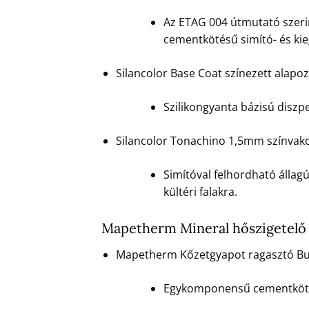
Az ETAG 004 útmutató szerin
cementkötésű simító- és ki
Silancolor Base Coat színezett alapo
Szilikongyanta bázisú diszpe
Silancolor Tonachino 1,5mm színvako
Simítóval felhordható állag
kültéri falakra.
Mapetherm Mineral hőszigetelő 
Mapetherm Kőzetgyapot ragasztó Buda
Egykomponensű cementkötésű