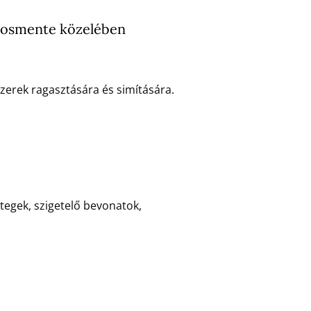
ákosmente közelében
erek ragasztására és simítására.
tegek, szigetelő bevonatok,