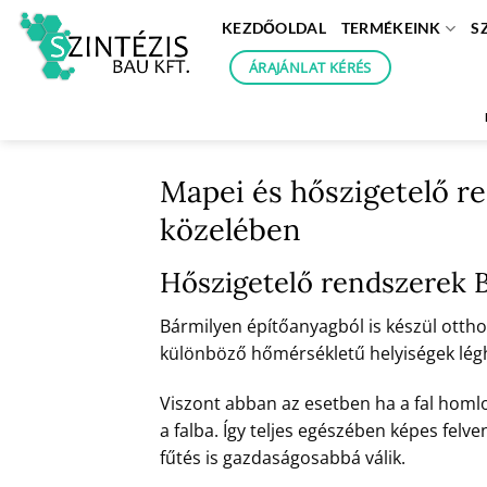
Skip
KEZDŐOLDAL
TERMÉKEINK
S
to
content
ÁRAJÁNLAT KÉRÉS
Mapei és hőszigetelő re
közelében
Hőszigetelő rendszerek B
Bármilyen építőanyagból is készül otthon
különböző hőmérsékletű helyiségek léghőm
Viszont abban az esetben ha a fal homl
a falba. Így teljes egészében képes felve
fűtés is gazdaságosabbá válik.