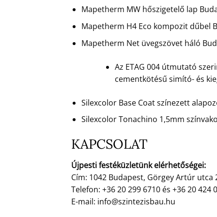
Mapetherm MW hőszigetelő lap Budape
Mapetherm H4 Eco kompozit dűbel Bu
Mapetherm Net üvegszövet háló Budap
Az ETAG 004 útmutató szerin
cementkötésű simító- és ki
Silexcolor Base Coat színezett alapo
Silexcolor Tonachino 1,5mm színvakol
KAPCSOLAT
Újpesti festéküzletünk elérhetőségei:
Cím: 1042 Budapest, Görgey Artúr utca 
Telefon: +36 20 299 6710 és +36 20 424 
E-mail: info@szintezisbau.hu