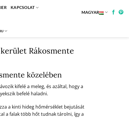
IER
KAPCSOLAT
MAGYAR
RU
. kerület Rákosmente
kosmente közelében
vozik kifelé a meleg, és azáltal, hogy a
yekszik befelé haladni.
za a kinti hideg hőmérséklet bejutását
al a falak több hőt tudnak tárolni, így a