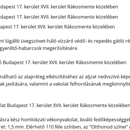
apest 17. kerület XVII. kerület Rákosmente közelében
pest 17. kerület XVII. kerület Rákosmente közelében
est 17. kerület XVII. kerület Rákosmente közelében
t lúgálló üvegszövet-háló vízzáró védő- és repedés gátló ré
egyenlítő-habarcsok megerősítésére.
ó Budapest 17. kerület XVII. kerület Rákosmente közelében
nálható az alapréteg elkészítéséhez az aljzat nedvszívó kép
ak javítására, valamint a vakolat felhordásának megkönnyít
at Budapest 17. kerület XVII. kerület Rákosmente közelébe
ásra kész homlokzati vékonyvakolat, kiváló fedőképességgel, 
t: 1,5 mm. Elérhető 110 féle színben, az “Otthonod színei