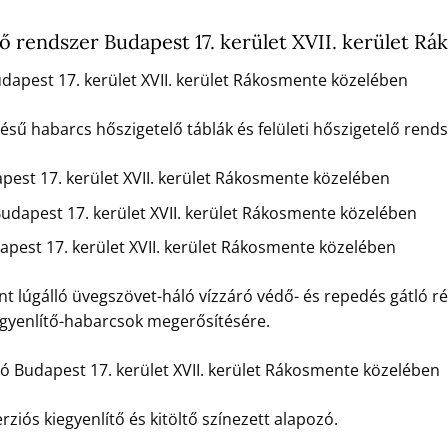
rendszer Budapest 17. kerület XVII. kerület R
pest 17. kerület XVII. kerület Rákosmente közelében
 habarcs hőszigetelő táblák és felületi hőszigetelő rendsz
st 17. kerület XVII. kerület Rákosmente közelében
dapest 17. kerület XVII. kerület Rákosmente közelében
est 17. kerület XVII. kerület Rákosmente közelében
t lúgálló üvegszövet-háló vízzáró védő- és repedés gátló ré
egyenlítő-habarcsok megerősítésére.
zó Budapest 17. kerület XVII. kerület Rákosmente közelében
rziós kiegyenlítő és kitöltő színezett alapozó.