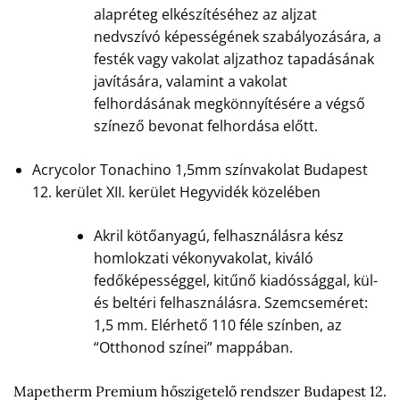
alapréteg elkészítéséhez az aljzat
nedvszívó képességének szabályozására, a
festék vagy vakolat aljzathoz tapadásának
javítására, valamint a vakolat
felhordásának megkönnyítésére a végső
színező bevonat felhordása előtt.
Acrycolor Tonachino 1,5mm színvakolat Budapest
12. kerület XII. kerület Hegyvidék közelében
Akril kötőanyagú, felhasználásra kész
homlokzati vékonyvakolat, kiváló
fedőképességgel, kitűnő kiadóssággal, kül-
és beltéri felhasználásra. Szemcseméret:
1,5 mm. Elérhető 110 féle színben, az
“Otthonod színei” mappában.
Mapetherm Premium hőszigetelő rendszer Budapest 12.