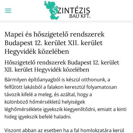
Skip
to
content
Mapei és hőszigetelő rendszerek
Budapest 12. kerület XII. kerület
Hegyvidék közelében
Hőszigetelő rendszerek Budapest 12. kerület
XII. kerület Hegyvidék közelében
Bármilyen építőanyagból is készül otthonunk, a
felfűtött lakásból a falakon keresztül folyamatosan
távozik kifelé a meleg, és azáltal, hogy a
különböző hőmérsékletű helyiségek
léghőmérséklete igyekszik kiegyenlítődni, emiatt a kinti
hideg igyekszik befelé haladni.
Viszont abban az esetben ha a fal homlokzatára kerül