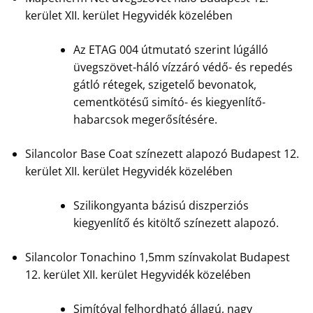
kerület XII. kerület Hegyvidék közelében
Az ETAG 004 útmutató szerint lúgálló
üvegszövet-háló vízzáró védő- és repedés
gátló rétegek, szigetelő bevonatok,
cementkötésű simító- és kiegyenlítő-
habarcsok megerősítésére.
Silancolor Base Coat színezett alapozó Budapest 12.
kerület XII. kerület Hegyvidék közelében
Szilikongyanta bázisú diszperziós
kiegyenlítő és kitöltő színezett alapozó.
Silancolor Tonachino 1,5mm színvakolat Budapest
12. kerület XII. kerület Hegyvidék közelében
Simítóval felhordható állagú, nagy