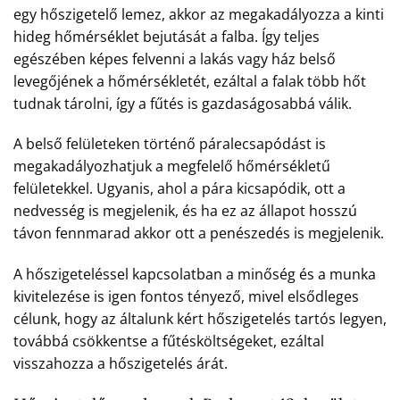
egy hőszigetelő lemez, akkor az megakadályozza a kinti
hideg hőmérséklet bejutását a falba. Így teljes
egészében képes felvenni a lakás vagy ház belső
levegőjének a hőmérsékletét, ezáltal a falak több hőt
tudnak tárolni, így a fűtés is gazdaságosabbá válik.
A belső felületeken történő páralecsapódást is
megakadályozhatjuk a megfelelő hőmérsékletű
felületekkel. Ugyanis, ahol a pára kicsapódik, ott a
nedvesség is megjelenik, és ha ez az állapot hosszú
távon fennmarad akkor ott a penészedés is megjelenik.
A hőszigeteléssel kapcsolatban a minőség és a munka
kivitelezése is igen fontos tényező, mivel elsődleges
célunk, hogy az általunk kért hőszigetelés tartós legyen,
továbbá csökkentse a fűtésköltségeket, ezáltal
visszahozza a hőszigetelés árát.