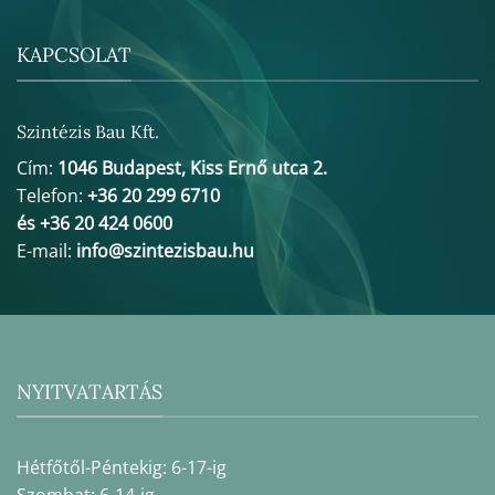
KAPCSOLAT
Szintézis Bau Kft.
Cím:
1046 Budapest, Kiss Ernő utca 2.
Telefon:
+36 20 299 6710
és +36 20 424 0600
E-mail:
info@szintezisbau.hu
NYITVATARTÁS
Hétfőtől-Péntekig: 6-17-ig