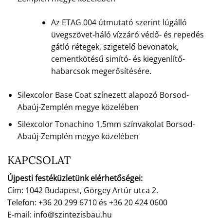
Az ETAG 004 útmutató szerint lúgálló
üvegszövet-háló vízzáró védő- és repedés
gátló rétegek, szigetelő bevonatok,
cementkötésű simító- és kiegyenlítő-
habarcsok megerősítésére.
Silexcolor Base Coat színezett alapozó Borsod-
Abaúj-Zemplén megye közelében
Silexcolor Tonachino 1,5mm színvakolat Borsod-
Abaúj-Zemplén megye közelében
KAPCSOLAT
Újpesti festéküzletünk elérhetőségei:
Cím: 1042 Budapest, Görgey Artúr utca 2.
Telefon: +36 20 299 6710 és +36 20 424 0600
E-mail: info@szintezisbau.hu