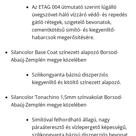
Az ETAG 004 útmutató szerint lúgálló
üvegszövet-háló vízzáró védő- és repedés
gátló rétegek, szigetelő bevonatok,
cementkötésű simító- és kiegyenlítő-
habarcsok megerősítésére.
Silancolor Base Coat színezett alapozó Borsod-
Abaúj-Zemplén megye közelében
Szilikongyanta bázisú diszperziós
kiegyenlítő és kitöltő színezett alapozó.
Silancolor Tonachino 1,5mm színvakolat Borsod-
Abaúj-Zemplén megye közelében
Simítóval felhordható állagú, nagy
páraáteresztő és vízlepergető képességű,
szilikongyanta bázisú diszperziós bevonat