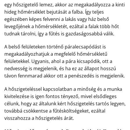
egy hőszigetelő lemez, akkor az megakadályozza a kinti
hideg hőmérséklet bejutását a falba. Így teljes
egészében képes felvenni a lakás vagy ház belső
levegőjének a hőmérsékletét, ezáltal a falak több hőt
tudnak tárolni, így a fűtés is gazdaságosabbá válik.
A belső felületeken történő páralecsapódást is
megakadályozhatjuk a megfelelő hőmérsékletű
felületekkel. Ugyanis, ahol a pára kicsapódik, ott a
nedvesség is megjelenik, és ha ez az állapot hosszú
távon fennmarad akkor ott a penészedés is megjelenik.
A hőszigeteléssel kapcsolatban a minőség és a munka
kivitelezése is igen fontos tényező, mivel elsődleges
célunk, hogy az általunk kért hőszigetelés tartós legyen,
továbbá csökkentse a fűtésköltségeket, ezáltal
visszahozza a hőszigetelés árát.