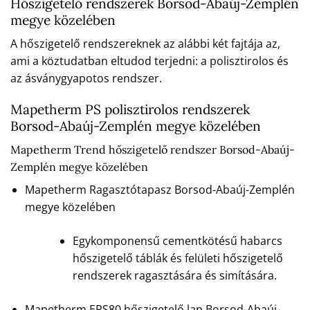
Hőszigetelő rendszerek Borsod-Abaúj-Zemplén
megye közelében
A hőszigetelő rendszereknek az alábbi két fajtája az,
ami a köztudatban eltudod terjedni: a polisztirolos és
az ásványgyapotos rendszer.
Mapetherm PS polisztirolos rendszerek
Borsod-Abaúj-Zemplén megye közelében
Mapetherm Trend hőszigetelő rendszer Borsod-Abaúj-
Zemplén megye közelében
Mapetherm Ragasztótapasz Borsod-Abaúj-Zemplén
megye közelében
Egykomponensű cementkötésű habarcs
hőszigetelő táblák és felületi hőszigetelő
rendszerek ragasztására és simítására.
Mapetherm EPS80 hőszigetelő lap Borsod-Abaúj-