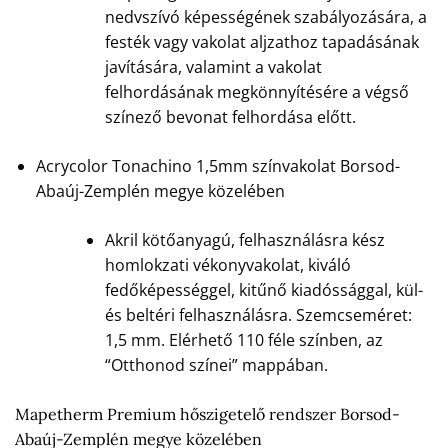
nedvszívó képességének szabályozására, a
festék vagy vakolat aljzathoz tapadásának
javítására, valamint a vakolat
felhordásának megkönnyítésére a végső
színező bevonat felhordása előtt.
Acrycolor Tonachino 1,5mm színvakolat Borsod-
Abaúj-Zemplén megye közelében
Akril kötőanyagú, felhasználásra kész
homlokzati vékonyvakolat, kiváló
fedőképességgel, kitűnő kiadóssággal, kül-
és beltéri felhasználásra. Szemcseméret:
1,5 mm. Elérhető 110 féle színben, az
“Otthonod színei” mappában.
Mapetherm Premium hőszigetelő rendszer Borsod-
Abaúj-Zemplén megye közelében