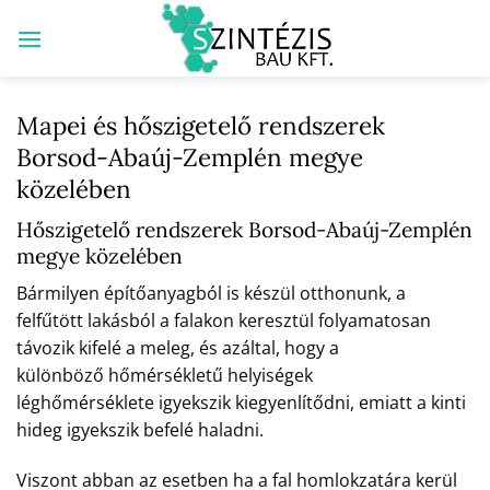
Skip
to
content
Mapei és hőszigetelő rendszerek
Borsod-Abaúj-Zemplén megye
közelében
Hőszigetelő rendszerek Borsod-Abaúj-Zemplén
megye közelében
Bármilyen építőanyagból is készül otthonunk, a
felfűtött lakásból a falakon keresztül folyamatosan
távozik kifelé a meleg, és azáltal, hogy a
különböző hőmérsékletű helyiségek
léghőmérséklete igyekszik kiegyenlítődni, emiatt a kinti
hideg igyekszik befelé haladni.
Viszont abban az esetben ha a fal homlokzatára kerül