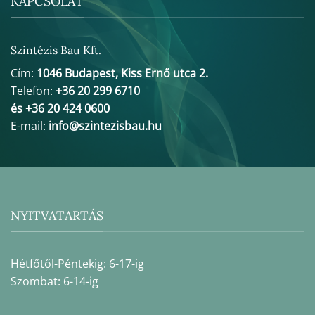
KAPCSOLAT
Szintézis Bau Kft.
Cím:
1046 Budapest, Kiss Ernő utca 2.
Telefon:
+36 20 299 6710
és +36 20 424 0600
E-mail:
info@szintezisbau.hu
NYITVATARTÁS
Hétfőtől-Péntekig: 6-17-ig
Szombat: 6-14-ig