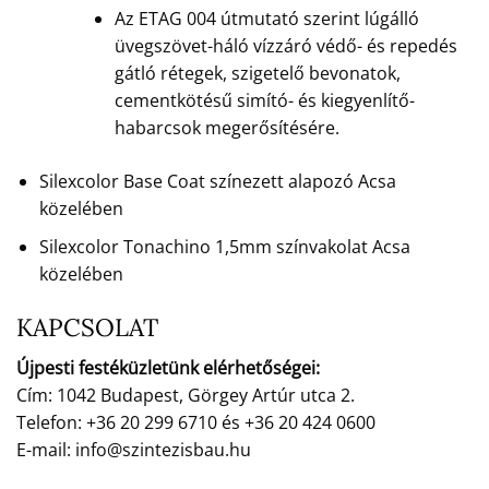
Az ETAG 004 útmutató szerint lúgálló
üvegszövet-háló vízzáró védő- és repedés
gátló rétegek, szigetelő bevonatok,
cementkötésű simító- és kiegyenlítő-
habarcsok megerősítésére.
Silexcolor Base Coat színezett alapozó Acsa
közelében
Silexcolor Tonachino 1,5mm színvakolat Acsa
közelében
KAPCSOLAT
Újpesti festéküzletünk elérhetőségei:
Cím: 1042 Budapest, Görgey Artúr utca 2.
Telefon: +36 20 299 6710 és +36 20 424 0600
E-mail: info@szintezisbau.hu