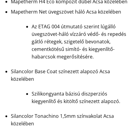
Mapetherm H4 Eco kompozit dűbel Acsa közelében
Mapetherm Net üvegszövet háló Acsa közelében
Az ETAG 004 útmutató szerint lúgálló
üvegszövet-háló vízzáró védő- és repedés
gátló rétegek, szigetelő bevonatok,
cementkötésű simító- és kiegyenlítő-
habarcsok megerősítésére.
Silancolor Base Coat színezett alapozó Acsa
közelében
Szilikongyanta bázisú diszperziós
kiegyenlítő és kitöltő színezett alapozó.
Silancolor Tonachino 1,5mm színvakolat Acsa
közelében