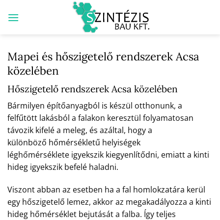
Skip
to
content
Mapei és hőszigetelő rendszerek Acsa
közelében
Hőszigetelő rendszerek Acsa közelében
Bármilyen építőanyagból is készül otthonunk, a
felfűtött lakásból a falakon keresztül folyamatosan
távozik kifelé a meleg, és azáltal, hogy a
különböző hőmérsékletű helyiségek
léghőmérséklete igyekszik kiegyenlítődni, emiatt a kinti
hideg igyekszik befelé haladni.
Viszont abban az esetben ha a fal homlokzatára kerül
egy hőszigetelő lemez, akkor az megakadályozza a kinti
hideg hőmérséklet bejutását a falba. Így teljes