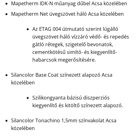
Mapetherm IDK-N műanyag dűbel Acsa közelében
Mapetherm Net üvegszövet háló Acsa közelében
Az ETAG 004 útmutató szerint lúgálló
üvegszövet-háló vízzáró védő- és repedés
gátló rétegek, szigetelő bevonatok,
cementkötésű simító- és kiegyenlítő-
habarcsok megerősítésére.
Silancolor Base Coat színezett alapozó Acsa
közelében
Szilikongyanta bázisú diszperziós
kiegyenlítő és kitöltő színezett alapozó.
Silancolor Tonachino 1,5mm színvakolat Acsa
közelében