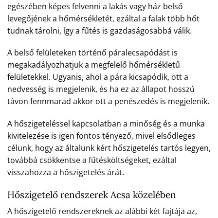
egészében képes felvenni a lakás vagy ház belső
levegőjének a hőmérsékletét, ezáltal a falak több hőt
tudnak tárolni, így a fűtés is gazdaságosabbá válik.
A belső felületeken történő páralecsapódást is
megakadályozhatjuk a megfelelő hőmérsékletű
felületekkel. Ugyanis, ahol a pára kicsapódik, ott a
nedvesség is megjelenik, és ha ez az állapot hosszú
távon fennmarad akkor ott a penészedés is megjelenik.
A hőszigeteléssel kapcsolatban a minőség és a munka
kivitelezése is igen fontos tényező, mivel elsődleges
célunk, hogy az általunk kért hőszigetelés tartós legyen,
továbbá csökkentse a fűtésköltségeket, ezáltal
visszahozza a hőszigetelés árát.
Hőszigetelő rendszerek Acsa közelében
A hőszigetelő rendszereknek az alábbi két fajtája az,