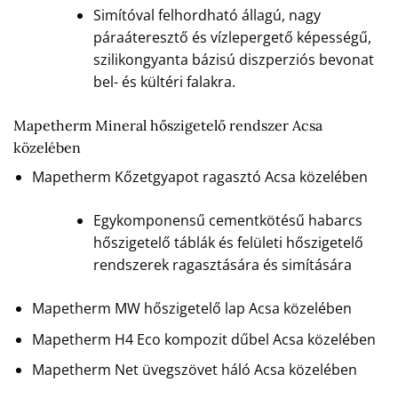
Simítóval felhordható állagú, nagy
páraáteresztő és vízlepergető képességű,
szilikongyanta bázisú diszperziós bevonat
bel- és kültéri falakra.
Mapetherm Mineral hőszigetelő rendszer Acsa
közelében
Mapetherm Kőzetgyapot ragasztó Acsa közelében
Egykomponensű cementkötésű habarcs
hőszigetelő táblák és felületi hőszigetelő
rendszerek ragasztására és simítására
Mapetherm MW hőszigetelő lap Acsa közelében
Mapetherm H4 Eco kompozit dűbel Acsa közelében
Mapetherm Net üvegszövet háló Acsa közelében