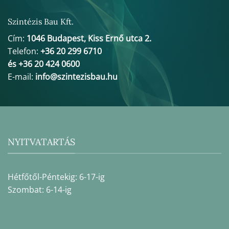
Szintézis Bau Kft.
Cím:
1046 Budapest, Kiss Ernő utca 2.
Telefon:
+36 20 299 6710
és +36 20 424 0600
E-mail:
info@szintezisbau.hu
NYITVATARTÁS
Hétfőtől-Péntekig: 6-17-ig
Szombat: 6-14-ig