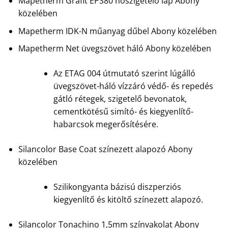
Mapetherm Grafit EPS80 hőszigetelő lap Abony
közelében
Mapetherm IDK-N műanyag dűbel Abony közelében
Mapetherm Net üvegszövet háló Abony közelében
Az ETAG 004 útmutató szerint lúgálló
üvegszövet-háló vízzáró védő- és repedés
gátló rétegek, szigetelő bevonatok,
cementkötésű simító- és kiegyenlítő-
habarcsok megerősítésére.
Silancolor Base Coat színezett alapozó Abony
közelében
Szilikongyanta bázisú diszperziós
kiegyenlítő és kitöltő színezett alapozó.
Silancolor Tonachino 1,5mm színvakolat Abony