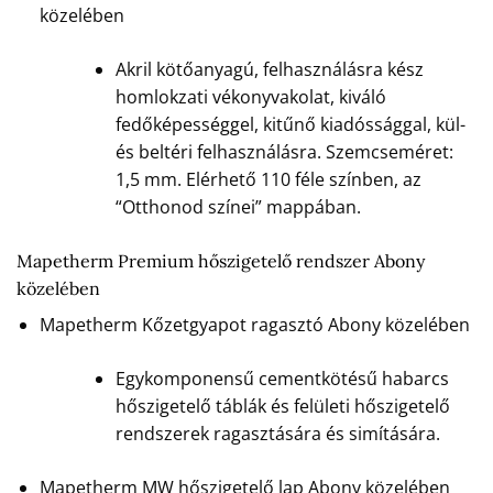
közelében
Akril kötőanyagú, felhasználásra kész
homlokzati vékonyvakolat, kiváló
fedőképességgel, kitűnő kiadóssággal, kül-
és beltéri felhasználásra. Szemcseméret:
1,5 mm. Elérhető 110 féle színben, az
“Otthonod színei” mappában.
Mapetherm Premium hőszigetelő rendszer Abony
közelében
Mapetherm Kőzetgyapot ragasztó Abony közelében
Egykomponensű cementkötésű habarcs
hőszigetelő táblák és felületi hőszigetelő
rendszerek ragasztására és simítására.
Mapetherm MW hőszigetelő lap Abony közelében