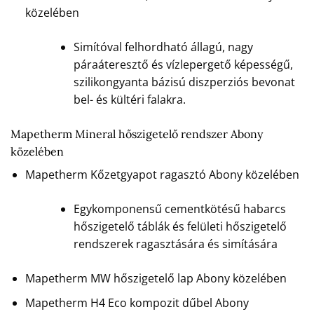
közelében
Simítóval felhordható állagú, nagy
páraáteresztő és vízlepergető képességű,
szilikongyanta bázisú diszperziós bevonat
bel- és kültéri falakra.
Mapetherm Mineral hőszigetelő rendszer Abony
közelében
Mapetherm Kőzetgyapot ragasztó Abony közelében
Egykomponensű cementkötésű habarcs
hőszigetelő táblák és felületi hőszigetelő
rendszerek ragasztására és simítására
Mapetherm MW hőszigetelő lap Abony közelében
Mapetherm H4 Eco kompozit dűbel Abony