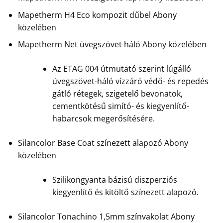
Mapetherm H4 Eco kompozit dűbel Abony
közelében
Mapetherm Net üvegszövet háló Abony közelében
Az ETAG 004 útmutató szerint lúgálló
üvegszövet-háló vízzáró védő- és repedés
gátló rétegek, szigetelő bevonatok,
cementkötésű simító- és kiegyenlítő-
habarcsok megerősítésére.
Silancolor Base Coat színezett alapozó Abony
közelében
Szilikongyanta bázisú diszperziós
kiegyenlítő és kitöltő színezett alapozó.
Silancolor Tonachino 1,5mm színvakolat Abony