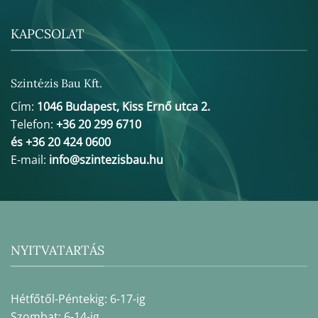
KAPCSOLAT
Szintézis Bau Kft.
Cím:
1046 Budapest, Kiss Ernő utca 2.
Telefon:
+36 20 299 6710
és +36 20 424 0600
E-mail:
info@szintezisbau.hu
NYITVATARTÁS
Hétfőtől-Péntekig: 6-17-ig
Szombat: 6-14-ig