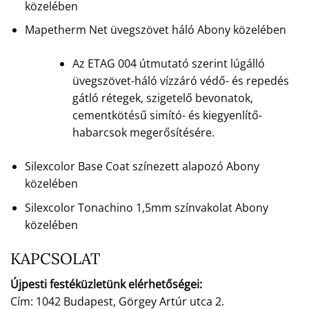
közelében
Mapetherm Net üvegszövet háló Abony közelében
Az ETAG 004 útmutató szerint lúgálló
üvegszövet-háló vízzáró védő- és repedés
gátló rétegek, szigetelő bevonatok,
cementkötésű simító- és kiegyenlítő-
habarcsok megerősítésére.
Silexcolor Base Coat színezett alapozó Abony
közelében
Silexcolor Tonachino 1,5mm színvakolat Abony
közelében
KAPCSOLAT
Újpesti festéküzletünk elérhetőségei:
Cím: 1042 Budapest, Görgey Artúr utca 2.