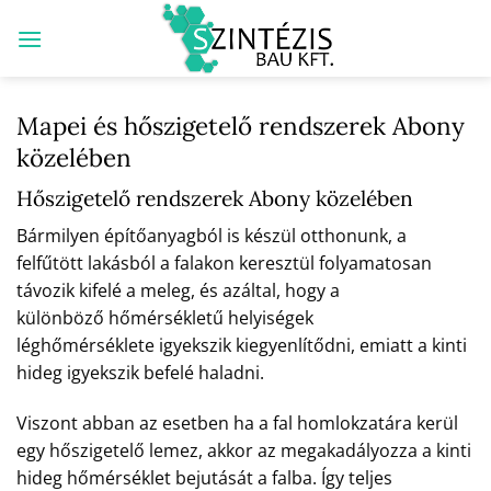
Skip
to
content
Mapei és hőszigetelő rendszerek Abony
közelében
Hőszigetelő rendszerek Abony közelében
Bármilyen építőanyagból is készül otthonunk, a
felfűtött lakásból a falakon keresztül folyamatosan
távozik kifelé a meleg, és azáltal, hogy a
különböző hőmérsékletű helyiségek
léghőmérséklete igyekszik kiegyenlítődni, emiatt a kinti
hideg igyekszik befelé haladni.
Viszont abban az esetben ha a fal homlokzatára kerül
egy hőszigetelő lemez, akkor az megakadályozza a kinti
hideg hőmérséklet bejutását a falba. Így teljes