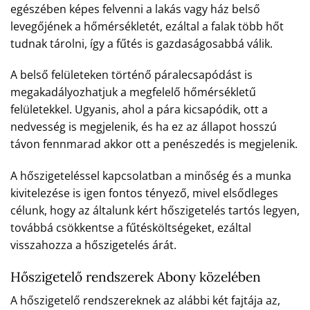
egészében képes felvenni a lakás vagy ház belső
levegőjének a hőmérsékletét, ezáltal a falak több hőt
tudnak tárolni, így a fűtés is gazdaságosabbá válik.
A belső felületeken történő páralecsapódást is
megakadályozhatjuk a megfelelő hőmérsékletű
felületekkel. Ugyanis, ahol a pára kicsapódik, ott a
nedvesség is megjelenik, és ha ez az állapot hosszú
távon fennmarad akkor ott a penészedés is megjelenik.
A hőszigeteléssel kapcsolatban a minőség és a munka
kivitelezése is igen fontos tényező, mivel elsődleges
célunk, hogy az általunk kért hőszigetelés tartós legyen,
továbbá csökkentse a fűtésköltségeket, ezáltal
visszahozza a hőszigetelés árát.
Hőszigetelő rendszerek Abony közelében
A hőszigetelő rendszereknek az alábbi két fajtája az,