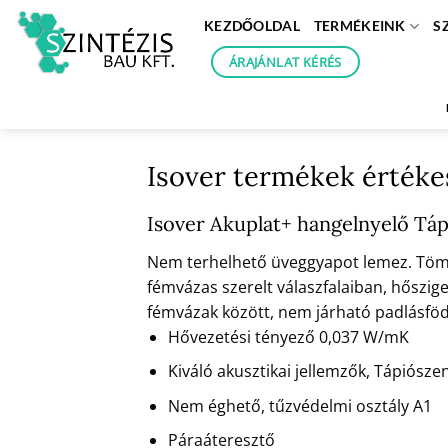
Skip
KEZDŐOLDAL
TERMÉKEINK
S
to
content
ÁRAJÁNLAT KÉRÉS
Isover termékek értéke
Isover Akuplat+ hangelnyelő Táp
Nem terhelhető üveggyapot lemez. Tömör
fémvázas szerelt válaszfalaiban, hőszige
fémvázak között, nem járható padlásföd
Hővezetési tényező 0,037 W/mK
Kiváló akusztikai jellemzők, Tápiósze
Nem éghető, tűzvédelmi osztály A1
Páraáteresztő