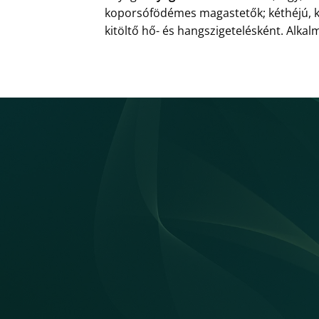
koporsófödémes magastetők; kéthéjú, kö
kitöltő hő- és hangszigetelésként. Alka