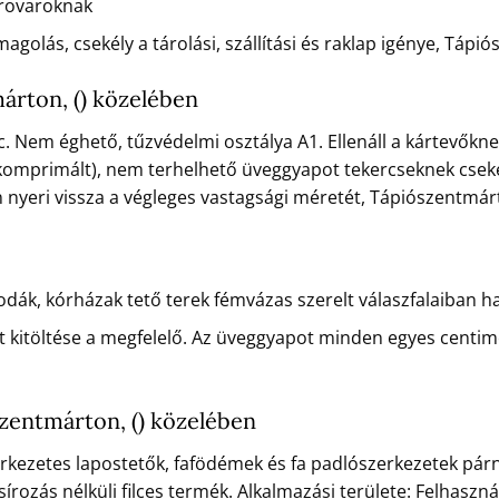
 rovaroknak
olás, csekély a tárolási, szállítási és raklap igénye, Tápi
árton, () közelében
. Nem éghető, tűzvédelmi osztálya A1. Ellenáll a kártevőkn
mprimált), nem terhelhető üveggyapot tekercseknek csekély a
 nyeri vissza a végleges vastagsági méretét, Tápiószentmárt
állodák, kórházak tető terek fémvázas szerelt válaszfalaiban
t kitöltése a megfelelő. Az üveggyapot minden egyes centimét
entmárton, () közelében
ezetes lapostetők, fafödémek és fa padlószerkezetek párnaf
írozás nélküli filces termék. Alkalmazási területe: Felhaszn