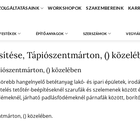
ZOLGÁLTATÁSAINK
WORKSHOPOK
SZAKEMBEREINK
KARR
FESTÉKEK
ÉPÍTŐANYAGOK
SZERSZÁMOK
VEGYIÁ
sítése, Tápiószentmárton, () közelé
iószentmárton, () közelében
ebb hangelnyelő betétanyag lakó- és ipari épületek, irodák
telés tetőtér-beépítéseknél szarufák és szelemenek között és 
émeknél, járható padlásfödémeknél párnafák között, borító
ntmárton, () közelében.