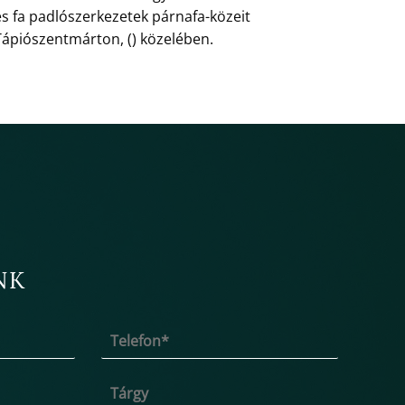
s fa padlószerkezetek párnafa-közeit
Tápiószentmárton, () közelében.
NK