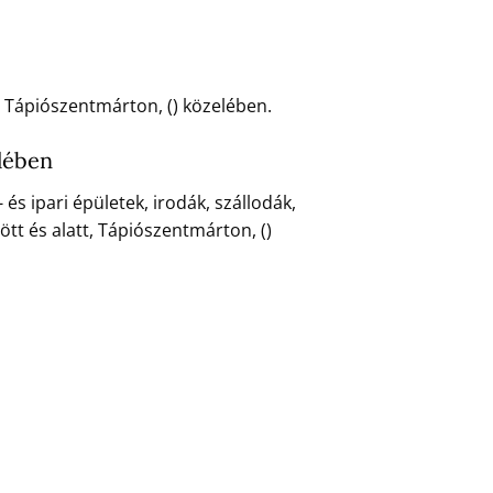
, Tápiószentmárton, () közelében.
elében
 ipari épületek, irodák, szállodák,
tt és alatt, Tápiószentmárton, ()