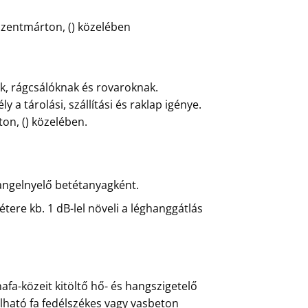
ószentmárton, () közelében
ek, rágcsálóknak és rovaroknak.
 tárolási, szállítási és raklap igénye.
on, () közelében.
 hangelnyelő betétanyagként.
ere kb. 1 dB-lel növeli a léghanggátlás
a-közeit kitöltő hő- és hangszigetelő
álható fa fedélszékes vagy vasbeton