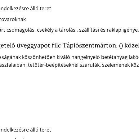
ndelkezésre álló teret
 rovaroknak
 csomagolás, csekély a tárolási, szállítási és raklap igénye
getelő üveggyapot filc Tápiószentmárton, () köz
ágának köszönhetően kiváló hangelnyelő betétanyag lakó- és
aszfalaiban, tetőtér-beépítéseknél szarufák, szelemenek közö
ndelkezésre álló teret