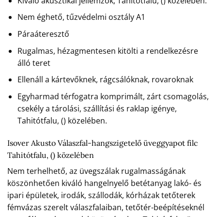
Kiváló akusztikai jellemzők, Tahitótfalu, () közelében.
Nem éghető, tűzvédelmi osztály A1
Páraáteresztő
Rugalmas, hézagmentesen kitölti a rendelkezésre
álló teret
Ellenáll a kártevőknek, rágcsálóknak, rovaroknak
Egyharmad térfogatra komprimált, zárt csomagolás,
csekély a tárolási, szállítási és raklap igénye,
Tahitótfalu, () közelében.
Isover Akusto Válaszfal-hangszigetelő üveggyapot filc
Tahitótfalu, () közelében
Nem terhelhető, az üvegszálak rugalmasságának
köszönhetően kiváló hangelnyelő betétanyag lakó- és
ipari épületek, irodák, szállodák, kórházak tetőterek
fémvázas szerelt válaszfalaiban, tetőtér-beépítéseknél