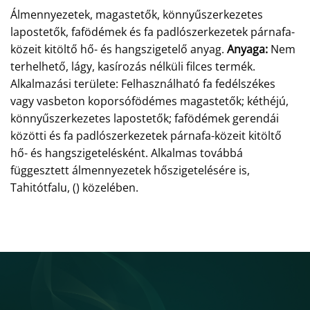
Álmennyezetek, magastetők, könnyűszerkezetes
lapostetők, fafödémek és fa padlószerkezetek párnafa-
közeit kitöltő hő- és hangszigetelő anyag.
Anyaga:
Nem
terhelhető, lágy, kasírozás nélküli filces termék.
Alkalmazási területe: Felhasználható fa fedélszékes
vagy vasbeton koporsófödémes magastetők; kéthéjú,
könnyűszerkezetes lapostetők; fafödémek gerendái
közötti és fa padlószerkezetek párnafa-közeit kitöltő
hő- és hangszigetelésként. Alkalmas továbbá
függesztett álmennyezetek hőszigetelésére is,
Tahitótfalu, () közelében.