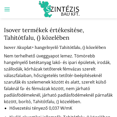
Skip
to
content
Isover termékek értékesítése,
Tahitótfalu, () közelében
Isover Akuplat+ hangelnyelő Tahitótfalu, () közelében
Nem terhelhető üveggyapot lemez. Tömörebb
hangelnyelő betétanyag lakó- és ipari épületek, irodák,
szállodák, kórházak tetőterek fémvázas szerelt
válaszfalaiban, hőszigetelés tetőtér-beépítéseknél
szarufák és szelemenek között és alatt, szerelt külső
falaknál fa- és fémvázak között, nem járható
padlásfödémeknél, járható padlásfödémeknél párnafák
között, borító, Tahitótfalu, () közelében.
Hővezetési tényező 0,037 W/mK