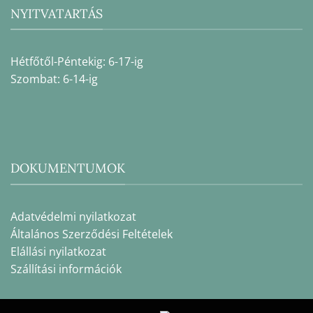
NYITVATARTÁS
Hétfőtől-Péntekig: 6-17-ig
Szombat: 6-14-ig
DOKUMENTUMOK
Adatvédelmi nyilatkozat
Általános Szerződési Feltételek
Elállási nyilatkozat
Szállítási információk