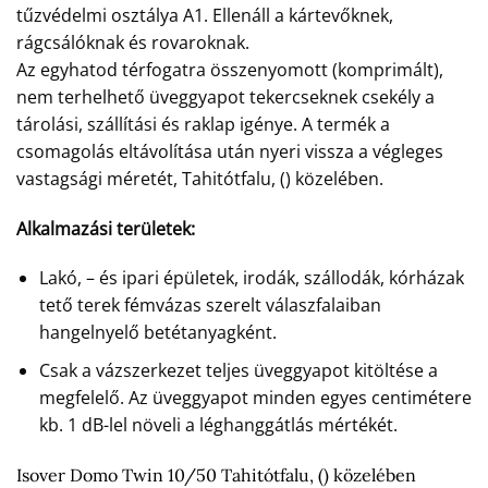
tűzvédelmi osztálya A1. Ellenáll a kártevőknek,
rágcsálóknak és rovaroknak.
Az egyhatod térfogatra összenyomott (komprimált),
nem terhelhető üveggyapot tekercseknek csekély a
tárolási, szállítási és raklap igénye. A termék a
csomagolás eltávolítása után nyeri vissza a végleges
vastagsági méretét, Tahitótfalu, () közelében.
Alkalmazási területek:
Lakó, – és ipari épületek, irodák, szállodák, kórházak
tető terek fémvázas szerelt válaszfalaiban
hangelnyelő betétanyagként.
Csak a vázszerkezet teljes üveggyapot kitöltése a
megfelelő. Az üveggyapot minden egyes centimétere
kb. 1 dB-lel növeli a léghanggátlás mértékét.
Isover Domo Twin 10/50 Tahitótfalu, () közelében