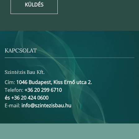
KÜLDÉS
KAPCSOLAT
Szintézis Bau Kft.
Cím:
1046 Budapest, Kiss Ernő utca 2.
Telefon:
+36 20 299 6710
és +36 20 424 0600
E-mail:
info@szintezisbau.hu