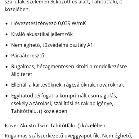
szarufák, szelemenek között és alatt, Tahitótfalu, ()
közelében.
Hővezetési tényező 0,039 W/mK
Kiváló akusztikai jellemzők
Nem éghető, tűzvédelmi osztály A1
Páraáteresztő
Rugalmas, hézagmentesen kitölti a rendelkezésre
álló teret
Ellenáll a kártevőknek, rágcsálóknak, rovaroknak
Egyhatod térfogatra komprimált csomagolás,
csekély a tárolási, szállítási és raklap igénye,
Tahitótfalu, () közelében
Isover Akusto Twin Tahitótfalu, () közelében
Rugalmas szálszerkezetű üveggyapot filc. Nem éghető,