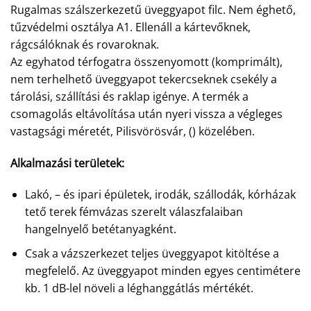
Rugalmas szálszerkezetű üveggyapot filc. Nem éghető,
tűzvédelmi osztálya A1. Ellenáll a kártevőknek,
rágcsálóknak és rovaroknak.
Az egyhatod térfogatra összenyomott (komprimált),
nem terhelhető üveggyapot tekercseknek csekély a
tárolási, szállítási és raklap igénye. A termék a
csomagolás eltávolítása után nyeri vissza a végleges
vastagsági méretét, Pilisvörösvár, () közelében.
Alkalmazási területek:
Lakó, – és ipari épületek, irodák, szállodák, kórházak
tető terek fémvázas szerelt válaszfalaiban
hangelnyelő betétanyagként.
Csak a vázszerkezet teljes üveggyapot kitöltése a
megfelelő. Az üveggyapot minden egyes centimétere
kb. 1 dB-lel növeli a léghanggátlás mértékét.