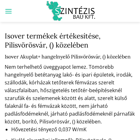
Skip
to
content
Isover termékek értékesítése,
Pilisvörösvár, () közelében
Isover Akuplat+ hangelnyelő Pilisvörösvár, () közelében
Nem terhelhető üveggyapot lemez. Tömörebb
hangelnyelő betétanyag lakó- és ipari épületek, irodák,
szállodák, kórházak tetőterek fémvázas szerelt
válaszfalaiban, hőszigetelés tetőtér-beépítéseknél
szarufák és szelemenek között és alatt, szerelt külső
falaknál fa- és fémvázak között, nem járható
padlásfödémeknél, járható padlásfödémeknél párnafák
között, borító, Pilisvörösvár, () közelében.
Hővezetési tényező 0,037 W/mK