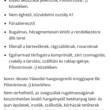
Kiváló akusztikai jellemzők, Pilisvörösvár, ()
közelében.
Nem éghető, tűzvédelmi osztály A1
Páraáteresztő
Rugalmas, hézagmentesen kitölti a rendelkezésre
álló teret
Ellenáll a kártevőknek, rágcsálóknak, rovaroknak
Egyharmad térfogatra komprimált, zárt csomagolás,
csekély a tárolási, szállítási és raklap igénye,
Pilisvörösvár, () közelében.
Isover Akusto Válaszfal-hangszigetelő üveggyapot filc
Pilisvörösvár, () közelében
Nem terhelhető, az üvegszálak rugalmasságának
köszönhetően kiváló hangelnyelő betétanyag lakó- és
ipari épületek, irodák, szállodák, kórházak tetőterek