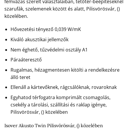
fémvázas szerelt válaszfalaiban, tetőtér-beépítéseknél
szarufák, szelemenek között és alatt, Pilisvörösvár, ()
közelében.
Hővezetési tényező 0,039 W/mK
Kiváló akusztikai jellemzők
Nem éghető, tűzvédelmi osztály A1
Páraáteresztő
Rugalmas, hézagmentesen kitölti a rendelkezésre
álló teret
Ellenáll a kártevőknek, rágcsálóknak, rovaroknak
Egyhatod térfogatra komprimált csomagolás,
csekély a tárolási, szállítási és raklap igénye,
Pilisvörösvár, () közelében
Isover Akusto Twin Pilisvörösvár, () közelében