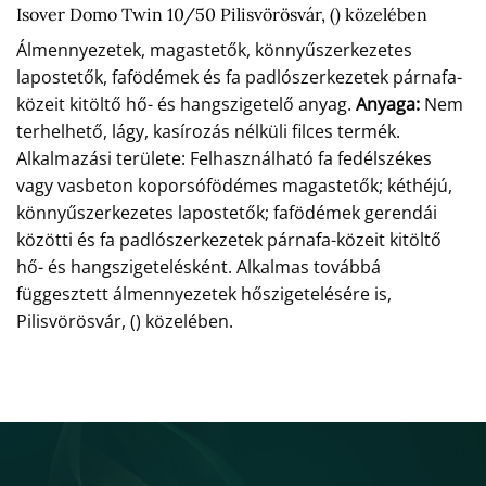
Isover Domo Twin 10/50 Pilisvörösvár, () közelében
Álmennyezetek, magastetők, könnyűszerkezetes
lapostetők, fafödémek és fa padlószerkezetek párnafa-
közeit kitöltő hő- és hangszigetelő anyag.
Anyaga:
Nem
terhelhető, lágy, kasírozás nélküli filces termék.
Alkalmazási területe: Felhasználható fa fedélszékes
vagy vasbeton koporsófödémes magastetők; kéthéjú,
könnyűszerkezetes lapostetők; fafödémek gerendái
közötti és fa padlószerkezetek párnafa-közeit kitöltő
hő- és hangszigetelésként. Alkalmas továbbá
függesztett álmennyezetek hőszigetelésére is,
Pilisvörösvár, () közelében.