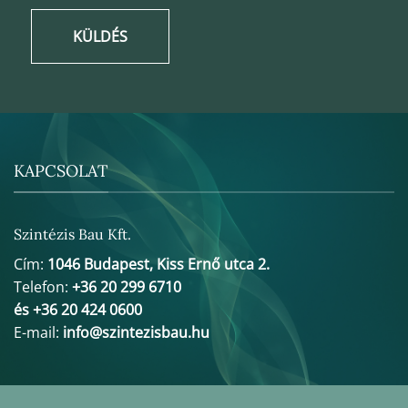
KÜLDÉS
KAPCSOLAT
Szintézis Bau Kft.
Cím:
1046 Budapest, Kiss Ernő utca 2.
Telefon:
+36 20 299 6710
és +36 20 424 0600
E-mail:
info@szintezisbau.hu