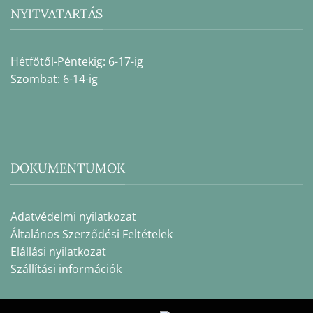
NYITVATARTÁS
Hétfőtől-Péntekig: 6-17-ig
Szombat: 6-14-ig
DOKUMENTUMOK
Adatvédelmi nyilatkozat
Általános Szerződési Feltételek
Elállási nyilatkozat
Szállítási információk