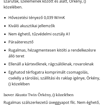
szarufák, szelemenek között és alatt, Örkény, ()
közelében.
Hővezetési tényező 0,039 W/mK
Kiváló akusztikai jellemzők
Nem éghető, tűzvédelmi osztály A1
Páraáteresztő
Rugalmas, hézagmentesen kitölti a rendelkezésre
álló teret
Ellenáll a kártevőknek, rágcsálóknak, rovaroknak
Egyhatod térfogatra komprimált csomagolás,
csekély a tárolási, szállítási és raklap igénye, Örkény,
() közelében
Isover Akusto Twin Örkény, () közelében
Rugalmas szálszerkezetű üveggyapot filc. Nem éghető,