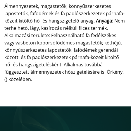
Álmennyezetek, magastetők, könnyűszerkezetes
lapostetők, fafödémek és fa padlószerkezetek párnafa-
közeit kitöltő hő- és hangszigetelő anyag.
Anyaga:
Nem
terhelhető, lágy, kasírozás nélküli filces termék.
Alkalmazási területe: Felhasználható fa fedélszékes
vagy vasbeton koporsófödémes magastetők; kéthéjú,
könnyűszerkezetes lapostetők; fafödémek gerendái
közötti és fa padlószerkezetek párnafa-közeit kitöltő
hő- és hangszigetelésként. Alkalmas továbbá
függesztett álmennyezetek hőszigetelésére is, Örkény,
() közelében.