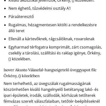
Kiváló akusztikai jellemzők, Örkény, () közelében.
Nem éghető, tűzvédelmi osztály A1
Páraáteresztő
Rugalmas, hézagmentesen kitölti a rendelkezésre
álló teret
Ellenáll a kártevőknek, rágcsálóknak, rovaroknak
Egyharmad térfogatra komprimált, zárt csomagolás,
csekély a tárolási, szállítási és raklap igénye, Örkény,
() közelében.
Isover Akusto Válaszfal-hangszigetelő üveggyapot filc
Örkény, () közelében
Nem terhelhető, az üvegszálak rugalmasságának
köszönhetően kiváló hangelnyelő betétanyag lakó- és
ipari épületek, irodák, szállodák, kórházak tetőterek
fémvázas szerelt válaszfalaiban, tetőtér-beépítéseknél