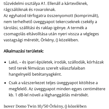
tűzvédelmi osztálya A1. Ellenáll a kártevőknek,
rágcsálóknak és rovaroknak.
Az egyhatod térfogatra összenyomott (komprimált),
nem terhelhető üveggyapot tekercseknek csekély a
tárolási, szállítási és raklap igénye. A termék a
csomagolás eltávolítása után nyeri vissza a végleges
vastagsági méretét, Örkény, () közelében.
Alkalmazási területek:
Lakó, – és ipari épületek, irodák, szállodák, kórházak
tető terek fémvázas szerelt válaszfalaiban
hangelnyelő betétanyagként.
Csak a vázszerkezet teljes üveggyapot kitöltése a
megfelelő. Az üveggyapot minden egyes centimétere
kb. 1 dB-lel növeli a léghanggátlás mértékét.
Isover Domo Twin 10/50 Örkény, () közelében