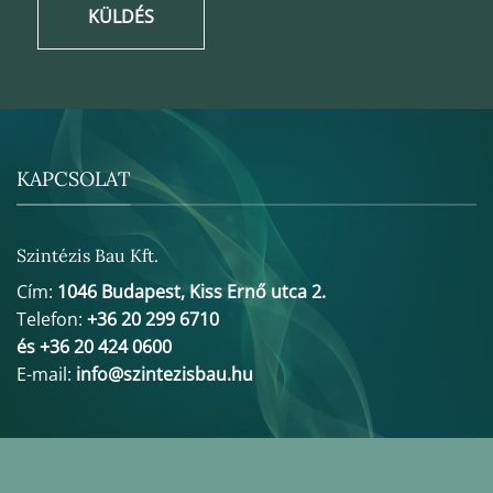
KÜLDÉS
KAPCSOLAT
Szintézis Bau Kft.
Cím:
1046 Budapest, Kiss Ernő utca 2.
Telefon:
+36 20 299 6710
és +36 20 424 0600
E-mail:
info@szintezisbau.hu