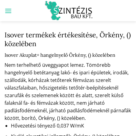
Skip
to
content
Isover termékek értékesítése, Örkény, ()
közelében
Isover Akuplat+ hangelnyelő Örkény, () közelében
Nem terhelhető üveggyapot lemez. Tömörebb
hangelnyelő betétanyag lakó- és ipari épületek, irodák,
szállodák, kórházak tetőterek fémvázas szerelt
válaszfalaiban, hőszigetelés tetőtér-beépítéseknél
szarufák és szelemenek között és alatt, szerelt külső
falaknál fa- és fémvázak között, nem járható
padlásfödémeknél, járható padlásfödémeknél párnafák
között, borító, Örkény, () közelében.
Hővezetési tényező 0,037 W/mK