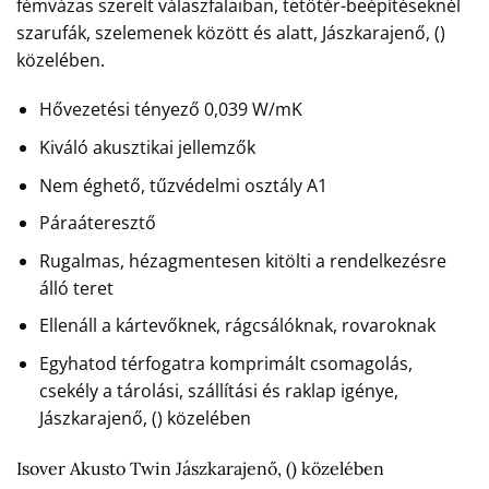
fémvázas szerelt válaszfalaiban, tetőtér-beépítéseknél
szarufák, szelemenek között és alatt, Jászkarajenő, ()
közelében.
Hővezetési tényező 0,039 W/mK
Kiváló akusztikai jellemzők
Nem éghető, tűzvédelmi osztály A1
Páraáteresztő
Rugalmas, hézagmentesen kitölti a rendelkezésre
álló teret
Ellenáll a kártevőknek, rágcsálóknak, rovaroknak
Egyhatod térfogatra komprimált csomagolás,
csekély a tárolási, szállítási és raklap igénye,
Jászkarajenő, () közelében
Isover Akusto Twin Jászkarajenő, () közelében