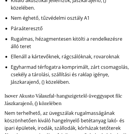
Kiváló akusztikai jellemzők, Jászkarajenő, ()
közelében.
Nem éghető, tűzvédelmi osztály A1
Páraáteresztő
Rugalmas, hézagmentesen kitölti a rendelkezésre
álló teret
Ellenáll a kártevőknek, rágcsálóknak, rovaroknak
Egyharmad térfogatra komprimált, zárt csomagolás,
csekély a tárolási, szállítási és raklap igénye,
Jászkarajenő, () közelében.
Isover Akusto Válaszfal-hangszigetelő üveggyapot filc
Jászkarajenő, () közelében
Nem terhelhető, az üvegszálak rugalmasságának
köszönhetően kiváló hangelnyelő betétanyag lakó- és
ipari épületek, irodák, szállodák, kórházak tetőterek