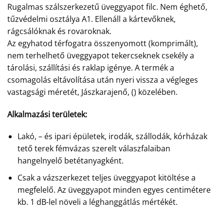
Rugalmas szálszerkezetű üveggyapot filc. Nem éghető,
tűzvédelmi osztálya A1. Ellenáll a kártevőknek,
rágcsálóknak és rovaroknak.
Az egyhatod térfogatra összenyomott (komprimált),
nem terhelhető üveggyapot tekercseknek csekély a
tárolási, szállítási és raklap igénye. A termék a
csomagolás eltávolítása után nyeri vissza a végleges
vastagsági méretét, Jászkarajenő, () közelében.
Alkalmazási területek:
Lakó, – és ipari épületek, irodák, szállodák, kórházak
tető terek fémvázas szerelt válaszfalaiban
hangelnyelő betétanyagként.
Csak a vázszerkezet teljes üveggyapot kitöltése a
megfelelő. Az üveggyapot minden egyes centimétere
kb. 1 dB-lel növeli a léghanggátlás mértékét.