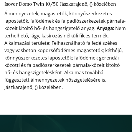
Isover Domo Twin 10/50 Jászkarajenő, () közelében
Álmennyezetek, magastetők, könnyűszerkezetes
lapostetők, fafödémek és fa padlószerkezetek párnafa-
közeit kitöltő hő- és hangszigetelő anyag.
Anyaga:
Nem
terhelhető, lágy, kasírozás nélküli filces termék.
Alkalmazási területe: Felhasználható fa fedélszékes
vagy vasbeton koporsófödémes magastetők; kéthéjú,
könnyűszerkezetes lapostetők; fafödémek gerendái
közötti és fa padlószerkezetek párnafa-közeit kitöltő
hő- és hangszigetelésként. Alkalmas továbbá
függesztett álmennyezetek hőszigetelésére is,
Jászkarajenő, () közelében.