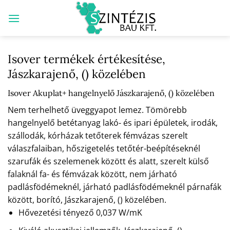
Skip
to
content
Isover termékek értékesítése,
Jászkarajenő, () közelében
Isover Akuplat+ hangelnyelő Jászkarajenő, () közelében
Nem terhelhető üveggyapot lemez. Tömörebb
hangelnyelő betétanyag lakó- és ipari épületek, irodák,
szállodák, kórházak tetőterek fémvázas szerelt
válaszfalaiban, hőszigetelés tetőtér-beépítéseknél
szarufák és szelemenek között és alatt, szerelt külső
falaknál fa- és fémvázak között, nem járható
padlásfödémeknél, járható padlásfödémeknél párnafák
között, borító, Jászkarajenő, () közelében.
Hővezetési tényező 0,037 W/mK