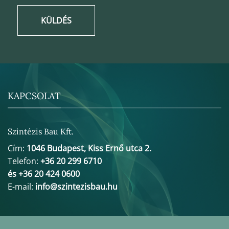
KÜLDÉS
KAPCSOLAT
Szintézis Bau Kft.
Cím:
1046 Budapest, Kiss Ernő utca 2.
Telefon:
+36 20 299 6710
és +36 20 424 0600
E-mail:
info@szintezisbau.hu