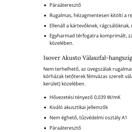
Páraáteresztő
Rugalmas, hézagmentesen kitölti a re
Ellenáll a kártevőknek, rágcsálóknak,
Egyharmad térfogatra komprimált, zárt 
közelében.
Isover Akusto Válaszfal-hangszig
Nem terhelhető, az üvegszálak rugalmass
kórházak tetőterek fémvázas szerelt vála
kerület) közelében.
Hővezetési tényező 0,039 W/mK
Kiváló akusztikai jellemzők
Nem éghető, tűzvédelmi osztály A1
Páraáteresztő