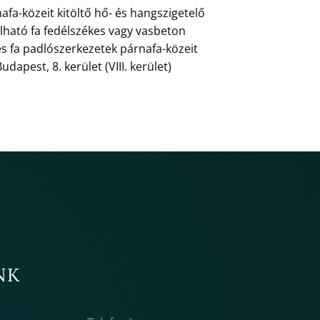
a-közeit kitöltő hő- és hangszigetelő
álható fa fedélszékes vagy vasbeton
s fa padlószerkezetek párnafa-közeit
apest, 8. kerület (VIII. kerület)
NK