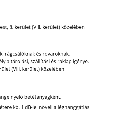
t, 8. kerület (VIII. kerület) közelében
ek, rágcsálóknak és rovaroknak.
 tárolási, szállítási és raklap igénye.
let (VIII. kerület) közelében.
 hangelnyelő betétanyagként.
ere kb. 1 dB-lel növeli a léghanggátlás