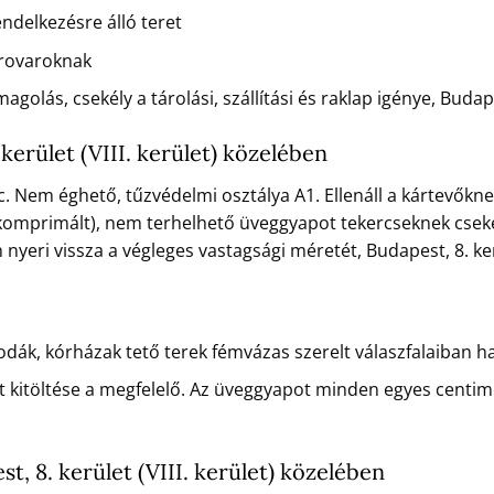
ndelkezésre álló teret
 rovaroknak
lás, csekély a tárolási, szállítási és raklap igénye, Budapes
kerület (VIII. kerület) közelében
. Nem éghető, tűzvédelmi osztálya A1. Ellenáll a kártevőkn
mprimált), nem terhelhető üveggyapot tekercseknek csekély a
nyeri vissza a végleges vastagsági méretét, Budapest, 8. kerü
állodák, kórházak tető terek fémvázas szerelt válaszfalaiban
t kitöltése a megfelelő. Az üveggyapot minden egyes centimét
, 8. kerület (VIII. kerület) közelében