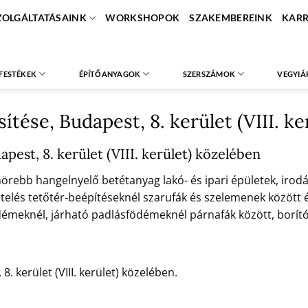
ZOLGÁLTATÁSAINK
WORKSHOPOK
SZAKEMBEREINK
KARR
FESTÉKEK
ÉPÍTŐANYAGOK
SZERSZÁMOK
VEGYIÁ
tése, Budapest, 8. kerület (VIII. k
pest, 8. kerület (VIII. kerület) közelében
ebb hangelnyelő betétanyag lakó- és ipari épületek, irodák
telés tetőtér-beépítéseknél szarufák és szelemenek között és 
meknél, járható padlásfödémeknél párnafák között, borító, Bu
8. kerület (VIII. kerület) közelében.