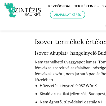
Skip
KEZDŐOLDAL
TERMÉKEINK
S
to
content
ÁRAJÁNLAT KÉRÉS
Isover termékek értékesí
Isover Akuplat+ hangelnyelő Buda
Nem terhelhető üveggyapot lemez. Tömör
fémvázas szerelt válaszfalaiban, hőszige
fémvázak között, nem járható padlásfödé
közelében.
Hővezetési tényező 0,037 W/mK
Kiváló akusztikai jellemzők, Budapest, 
Nem éghető, tűzvédelmi osztály A1