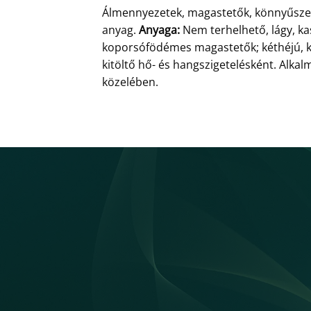
Álmennyezetek, magastetők, könnyűszerk
anyag.
Anyaga:
Nem terhelhető, lágy, kas
koporsófödémes magastetők; kéthéjú, kö
kitöltő hő- és hangszigetelésként. Alkal
közelében.