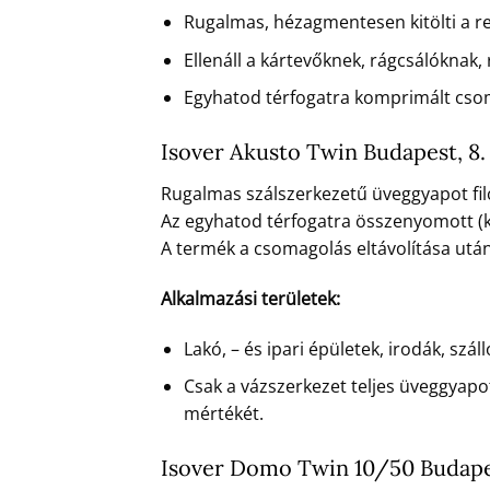
Rugalmas, hézagmentesen kitölti a re
Ellenáll a kártevőknek, rágcsálóknak,
Egyhatod térfogatra komprimált csomago
Isover Akusto Twin Budapest, 8. 
Rugalmas szálszerkezetű üveggyapot filc
Az egyhatod térfogatra összenyomott (ko
A termék a csomagolás eltávolítása után 
Alkalmazási területek:
Lakó, – és ipari épületek, irodák, sz
Csak a vázszerkezet teljes üveggyapo
mértékét.
Isover Domo Twin 10/50 Budapest