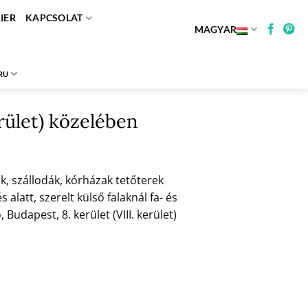
IER
KAPCSOLAT
MAGYAR
RU
erület) közelében
, szállodák, kórházak tetőterek
alatt, szerelt külső falaknál fa- és
dapest, 8. kerület (VIII. kerület)