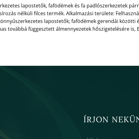
ezetes lapostetők, fafödémek és fa padlószerkezetek párnaf
írozás nélküli filces termék. Alkalmazási területe: Felhaszn
nnyűszerkezetes lapostetők; fafödémek gerendái közötti é
mas továbbá függesztett álmennyezetek hőszigetelésére is, Bud
ÍRJON NEKÜ