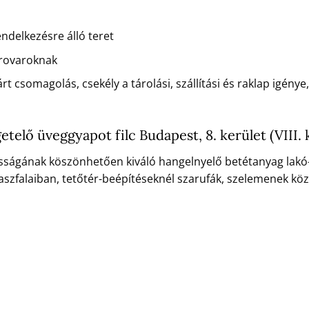
ndelkezésre álló teret
 rovaroknak
csomagolás, csekély a tárolási, szállítási és raklap igénye, B
etelő üveggyapot filc Budapest, 8. kerület (VIII.
ágának köszönhetően kiváló hangelnyelő betétanyag lakó- és
szfalaiban, tetőtér-beépítéseknél szarufák, szelemenek között