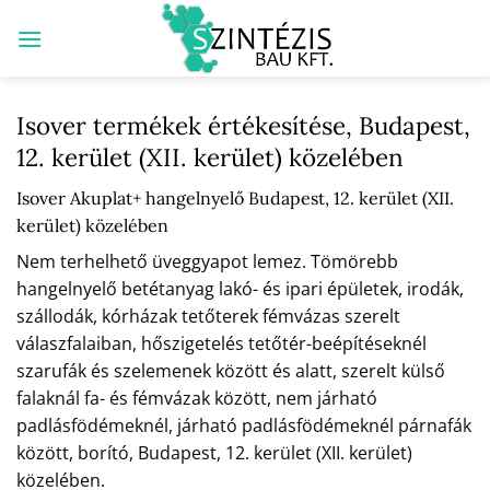
Skip
to
content
Isover termékek értékesítése, Budapest,
12. kerület (XII. kerület) közelében
Isover Akuplat+ hangelnyelő Budapest, 12. kerület (XII.
kerület) közelében
Nem terhelhető üveggyapot lemez. Tömörebb
hangelnyelő betétanyag lakó- és ipari épületek, irodák,
szállodák, kórházak tetőterek fémvázas szerelt
válaszfalaiban, hőszigetelés tetőtér-beépítéseknél
szarufák és szelemenek között és alatt, szerelt külső
falaknál fa- és fémvázak között, nem járható
padlásfödémeknél, járható padlásfödémeknél párnafák
között, borító, Budapest, 12. kerület (XII. kerület)
közelében.