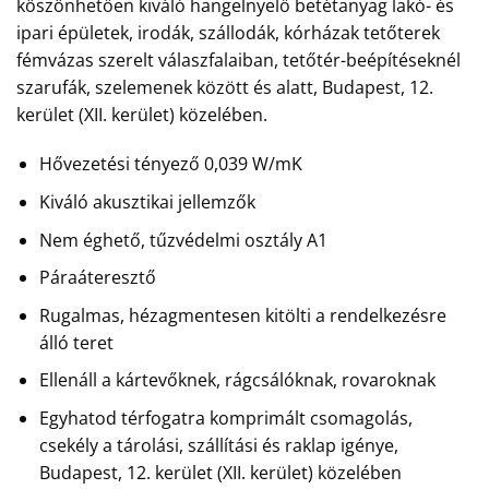
köszönhetően kiváló hangelnyelő betétanyag lakó- és
ipari épületek, irodák, szállodák, kórházak tetőterek
fémvázas szerelt válaszfalaiban, tetőtér-beépítéseknél
szarufák, szelemenek között és alatt, Budapest, 12.
kerület (XII. kerület) közelében.
Hővezetési tényező 0,039 W/mK
Kiváló akusztikai jellemzők
Nem éghető, tűzvédelmi osztály A1
Páraáteresztő
Rugalmas, hézagmentesen kitölti a rendelkezésre
álló teret
Ellenáll a kártevőknek, rágcsálóknak, rovaroknak
Egyhatod térfogatra komprimált csomagolás,
csekély a tárolási, szállítási és raklap igénye,
Budapest, 12. kerület (XII. kerület) közelében