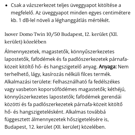
Csak a vázszerkezet teljes üveggyapot kitöltése a
megfelelő. Az üveggyapot minden egyes centimétere
kb. 1 dB-lel növeli a léghanggátlás mértékét.
Isover Domo Twin 10/50 Budapest, 12. kerület (XII.
kerület) közelében
Álmennyezetek, magastetők, könnyűszerkezetes
lapostetők, fafödémek és fa padlószerkezetek párnafa-
közeit kitöltő hő- és hangszigetelő anyag.
Anyaga:
Nem
terhelhető, lágy, kasírozás nélküli filces termék.
Alkalmazási területe: Felhasználható fa fedélszékes
vagy vasbeton koporsófödémes magastetők; kéthéjú,
könnyűszerkezetes lapostetők; fafödémek gerendái
közötti és fa padlószerkezetek párnafa-közeit kitöltő
hő- és hangszigetelésként. Alkalmas továbbá
függesztett álmennyezetek hőszigetelésére is,
Budapest, 12. kerület (XII. kerület) közelében.