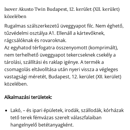
Isover Akusto Twin Budapest, 12. kerület (XII. kerület)
közelében
Rugalmas szálszerkezetű üveggyapot filc. Nem éghető,
tűzvédelmi osztálya A1. Ellenáll a kártevőknek,
rágcsálóknak és rovaroknak.
Az egyhatod térfogatra összenyomott (komprimált),
nem terhelhető üveggyapot tekercseknek csekély a
tárolási, szállítási és raklap igénye. A termék a
csomagolás eltávolítása után nyeri vissza a végleges
vastagsági méretét, Budapest, 12. kerület (XII. kerület)
közelében.
Alkalmazási területek:
Lakó, – és ipari épületek, irodák, szállodák, kórházak
tető terek fémvázas szerelt válaszfalaiban
hangelnyelő betétanyagként.