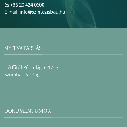
és +36 20 424 0600
E-mail:
info@szintezisbau.hu
NYITVATARTÁS
Hétfőtől-Péntekig: 6-17-ig
Szombat: 6-14-ig
DOKUMENTUMOK