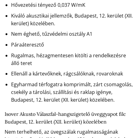
Hővezetési tényező 0,037 W/mK
Kiváló akusztikai jellemzők, Budapest, 12. kerület (XII.
kerület) közelében.
Nem éghető, tűzvédelmi osztály A1
Páraáteresztő
Rugalmas, hézagmentesen kitölti a rendelkezésre
álló teret
Ellenáll a kártevőknek, rágcsálóknak, rovaroknak
Egyharmad térfogatra komprimált, zárt csomagolás,
csekély a tárolási, szállítási és raklap igénye,
Budapest, 12. kerület (XII. kerület) közelében.
Isover Akusto Válaszfal-hangszigetelő üveggyapot filc
Budapest, 12. kerület (XII. kerület) közelében
Nem terhelhető, az üvegszálak rugalmasságának