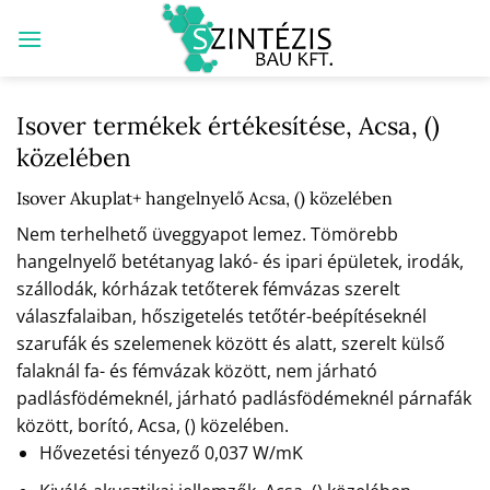
Skip
to
content
Isover termékek értékesítése, Acsa, ()
közelében
Isover Akuplat+ hangelnyelő Acsa, () közelében
Nem terhelhető üveggyapot lemez. Tömörebb
hangelnyelő betétanyag lakó- és ipari épületek, irodák,
szállodák, kórházak tetőterek fémvázas szerelt
válaszfalaiban, hőszigetelés tetőtér-beépítéseknél
szarufák és szelemenek között és alatt, szerelt külső
falaknál fa- és fémvázak között, nem járható
padlásfödémeknél, járható padlásfödémeknél párnafák
között, borító, Acsa, () közelében.
Hővezetési tényező 0,037 W/mK