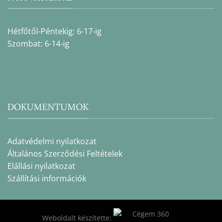
Hétfőtől-Péntekig: 6-17-ig
Szombat: 6-14-ig
DOKUMENTUMOK
Adatvédelmi nyilatkozat
Általános Szerződési Feltételek
Elállási nyilatkozat
Szállítási információk
Weboldalt készítette: