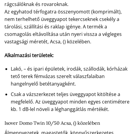
rágcsálóknak és rovaroknak.
Az egyhatod térfogatra összenyomott (komprimált),
nem terhelhető üveggyapot tekercseknek csekély a
tárolási, szállítási és raklap igénye. A termék a
csomagolás eltávolítása után nyeri vissza a végleges
vastagsági méretét, Acsa, () közelében.
Alkalmazási területek:
Lakó, – és ipari épületek, irodák, szállodák, kórházak
tető terek fémvázas szerelt válaszfalaiban
hangelnyelő betétanyagként.
Csak a vázszerkezet teljes üveggyapot kitöltése a
megfelelő. Az üveggyapot minden egyes centimétere
kb. 1 dB-lel növeli a léghanggátlás mértékét.
Isover Domo Twin 10/50 Acsa, () közelében
Álmennyezetek, magastetők, könnyűszerkezetes