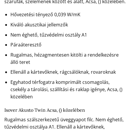
szarufák, szelemenek között és alatt, Acsa, () közelében.
Hővezetési tényező 0,039 W/mK
Kiváló akusztikai jellemzők
Nem éghető, tűzvédelmi osztály A1
Páraáteresztő
Rugalmas, hézagmentesen kitölti a rendelkezésre
álló teret
Ellenáll a kártevőknek, rágcsálóknak, rovaroknak
Egyhatod térfogatra komprimált csomagolás,
csekély a tárolási, szállítási és raklap igénye, Acsa, ()
közelében
Isover Akusto Twin Acsa, () közelében
Rugalmas szálszerkezetű üveggyapot filc. Nem éghető,
tűzvédelmi osztálya A1. Ellenáll a kártevőknek,