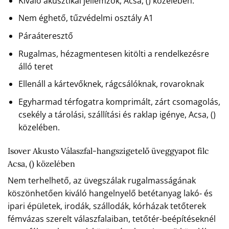
Kiváló akusztikai jellemzők, Acsa, () közelében.
Nem éghető, tűzvédelmi osztály A1
Páraáteresztő
Rugalmas, hézagmentesen kitölti a rendelkezésre
álló teret
Ellenáll a kártevőknek, rágcsálóknak, rovaroknak
Egyharmad térfogatra komprimált, zárt csomagolás,
csekély a tárolási, szállítási és raklap igénye, Acsa, ()
közelében.
Isover Akusto Válaszfal-hangszigetelő üveggyapot filc
Acsa, () közelében
Nem terhelhető, az üvegszálak rugalmasságának
köszönhetően kiváló hangelnyelő betétanyag lakó- és
ipari épületek, irodák, szállodák, kórházak tetőterek
fémvázas szerelt válaszfalaiban, tetőtér-beépítéseknél