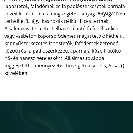
lapostetők, fafödémek és fa padlószerkezetek párnafa-
közeit kitöltő hő- és hangszigetelő anyag.
Anyaga:
Nem
terhelhető, lágy, kasírozás nélküli filces termék.
Alkalmazási területe: Felhasználható fa fedélszékes
vagy vasbeton koporsófödémes magastetők; kéthéjú,
könnyűszerkezetes lapostetők; fafödémek gerendái
közötti és fa padlószerkezetek párnafa-közeit kitöltő
hő- és hangszigetelésként. Alkalmas továbbá
függesztett álmennyezetek hőszigetelésére is, Acsa, ()
közelében.