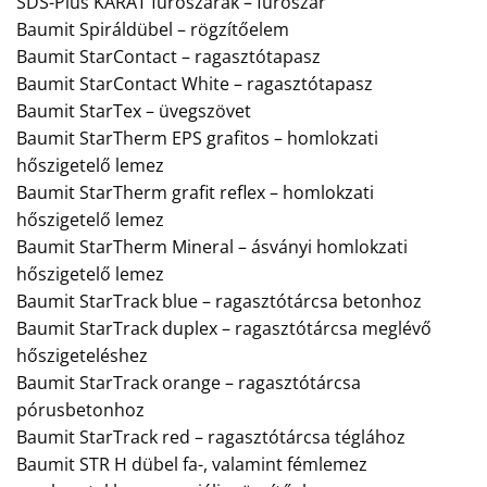
SDS-Plus KARÁT fúrószárak – fúrószár
Baumit Spiráldübel – rögzítőelem
Baumit StarContact – ragasztótapasz
Baumit StarContact White – ragasztótapasz
Baumit StarTex – üvegszövet
Baumit StarTherm EPS grafitos – homlokzati
hőszigetelő lemez
Baumit StarTherm grafit reflex – homlokzati
hőszigetelő lemez
Baumit StarTherm Mineral – ásványi homlokzati
hőszigetelő lemez
Baumit StarTrack blue – ragasztótárcsa betonhoz
Baumit StarTrack duplex – ragasztótárcsa meglévő
hőszigeteléshez
Baumit StarTrack orange – ragasztótárcsa
pórusbetonhoz
Baumit StarTrack red – ragasztótárcsa téglához
Baumit STR H dübel fa-, valamint fémlemez