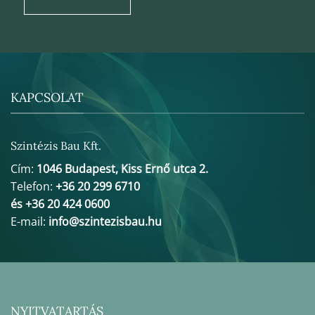
KAPCSOLAT
Szintézis Bau Kft.
Cím:
1046 Budapest, Kiss Ernő utca 2.
Telefon:
+36 20 299 6710
és +36 20 424 0600
E-mail:
info@szintezisbau.hu
NYITVATARTÁS