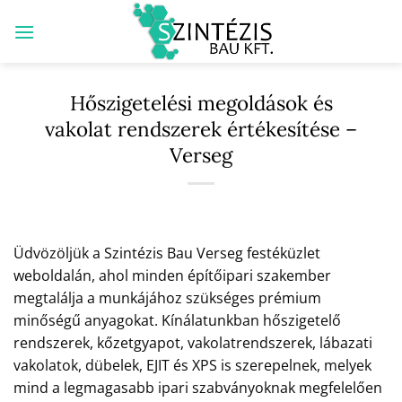
Skip
to
content
Hőszigetelési megoldások és
vakolat rendszerek értékesítése –
Verseg
Üdvözöljük a Szintézis Bau Verseg festéküzlet
weboldalán, ahol minden építőipari szakember
megtalálja a munkájához szükséges prémium
minőségű anyagokat. Kínálatunkban hőszigetelő
rendszerek, kőzetgyapot, vakolatrendszerek, lábazati
vakolatok, dübelek, EJIT és XPS is szerepelnek, melyek
mind a legmagasabb ipari szabványoknak megfelelően