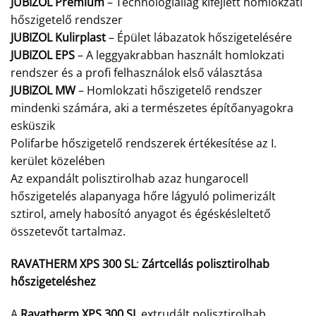
JUBIZOL Premium
– Technológiailag kifejlett homlokzati
hőszigetelő rendszer
JUBIZOL Kulirplast
– Épület lábazatok hőszigetelésére
JUBIZOL EPS
– A leggyakrabban használt homlokzati
rendszer és a profi felhasználok első választása
JUBIZOL MW
– Homlokzati hőszigetelő rendszer
mindenki számára, aki a természetes építőanyagokra
esküszik
Polifarbe hőszigetelő rendszerek értékesítése az I.
kerület közelében
Az expandált polisztirolhab azaz hungarocell
hőszigetelés alapanyaga hőre lágyuló polimerizált
sztirol, amely habosító anyagot és égéskésleltető
összetevőt tartalmaz.
RAVATHERM XPS 300 SL
:
Zártcellás polisztirolhab
hőszigeteléshez
A
Ravatherm XPS 300 SL
extrudált polisztirolhab