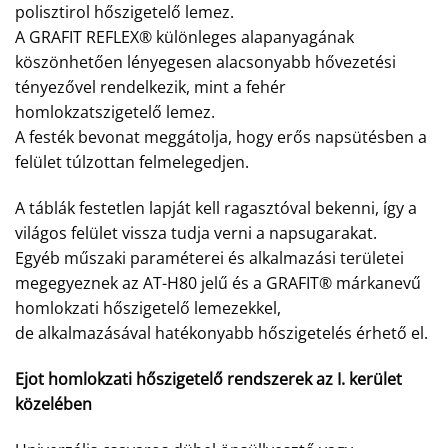
polisztirol hőszigetelő lemez.
A GRAFIT REFLEX® különleges alapanyagának
köszönhetően lényegesen alacsonyabb hővezetési
tényezővel rendelkezik, mint a fehér
homlokzatszigetelő lemez.
A festék bevonat meggátolja, hogy erős napsütésben a
felület túlzottan felmelegedjen.
A táblák festetlen lapját kell ragasztóval bekenni, így a
világos felület vissza tudja verni a napsugarakat.
Egyéb műszaki paraméterei és alkalmazási területei
megegyeznek az AT-H80 jelű és a GRAFIT® márkanevű
homlokzati hőszigetelő lemezekkel,
de alkalmazásával hatékonyabb hőszigetelés érhető el.
Ejot homlokzati hőszigetelő rendszerek az I. kerület
közelében