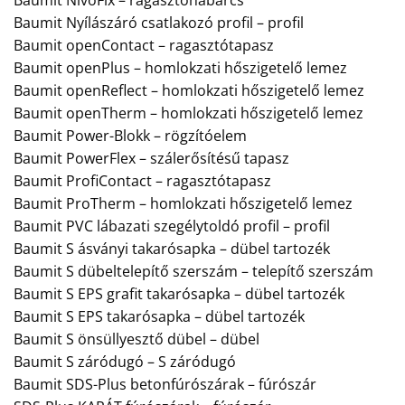
Baumit Nyílászáró csatlakozó profil – profil
Baumit openContact – ragasztótapasz
Baumit openPlus – homlokzati hőszigetelő lemez
Baumit openReflect – homlokzati hőszigetelő lemez
Baumit openTherm – homlokzati hőszigetelő lemez
Baumit Power-Blokk – rögzítóelem
Baumit PowerFlex – szálerősítésű tapasz
Baumit ProfiContact – ragasztótapasz
Baumit ProTherm – homlokzati hőszigetelő lemez
Baumit PVC lábazati szegélytoldó profil – profil
Baumit S ásványi takarósapka – dübel tartozék
Baumit S dübeltelepítő szerszám – telepítő szerszám
Baumit S EPS grafit takarósapka – dübel tartozék
Baumit S EPS takarósapka – dübel tartozék
Baumit S önsüllyesztő dübel – dübel
Baumit S záródugó – S záródugó
Baumit SDS-Plus betonfúrószárak – fúrószár