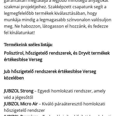
garantáltan megtalálja a legjobb minőségű anyagokat
szakmai projektjeihez. Szakképzett csapatunk segít a
legmegfelelőbb termékek kiválasztásában, hogy
munkája mindig a legmagasabb színvonalon valósuljon
meg. Ne habozzon, látogasson el hozzánk, és fedezze
fel kínálatunkat!
Termékeink széles listája:
Polisztirol, hőszigetelő rendszerek, és Dryvit termékek
értékesítése Verseg
Jub hőszigetelő rendszerek értékesítése Verseg
közelében
JUBIZOL Strong
– Egyedi homlokzati rendszer, amely
véd a jégesőtől
JUBIZOL Micro Air
– Kiváló páraáteresztő homlokzati
hőszigetelő rendszer