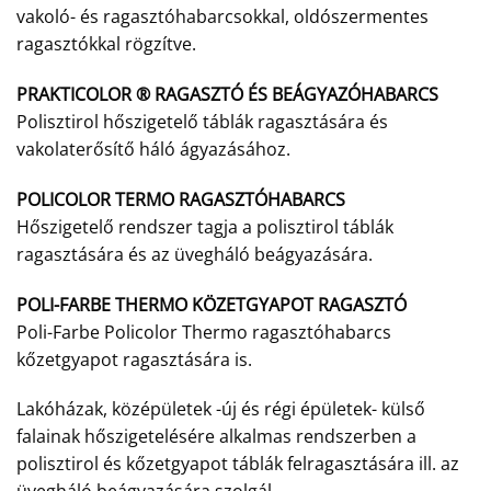
vakoló- és ragasztóhabarcsokkal, oldószermentes
ragasztókkal rögzítve.
PRAKTICOLOR ® RAGASZTÓ ÉS BEÁGYAZÓHABARCS
Polisztirol hőszigetelő táblák ragasztására és
vakolaterősítő háló ágyazásához.
POLICOLOR TERMO RAGASZTÓHABARCS
Hőszigetelő rendszer tagja a polisztirol táblák
ragasztására és az üvegháló beágyazására.
POLI-FARBE THERMO KÖZETGYAPOT RAGASZTÓ
Poli-Farbe Policolor Thermo ragasztóhabarcs
kőzetgyapot ragasztására is.
Lakóházak, középületek -új és régi épületek- külső
falainak hőszigetelésére alkalmas rendszerben a
polisztirol és kőzetgyapot táblák felragasztására ill. az