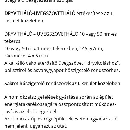
üvegháló beágyazására szolgál.
DRYVITHÁLÓ-ÜVEGSZÖVETHÁLÓ
értékesítése az 1.
kerület közelében
DRYVITHÁLÓ – ÜVEGSZÖVETHÁLÓ 10 vagy 50 nm-es
tekercs.
10 vagy 50 m x 1 m-es tekercsben, 145 gr/nm,
rácsméret 4 x 5 mm.
Alkáli-álló vakolaterősítő üvegszövet, “dryvitoláshoz”,
polisztirol és ásványgyapot hőszigetelő rendszerhez.
Sakret hőszigetelő rendszerek az I. kerület közelében
A homlokzatszigetelések gyártása során az épület
energiatakarékosságára összpontosított működés-
javítás az elsődleges cél.
Azonban az új- és régi épületek esetén ugyanaz a cél
nem jelenti ugyanazt az utat.