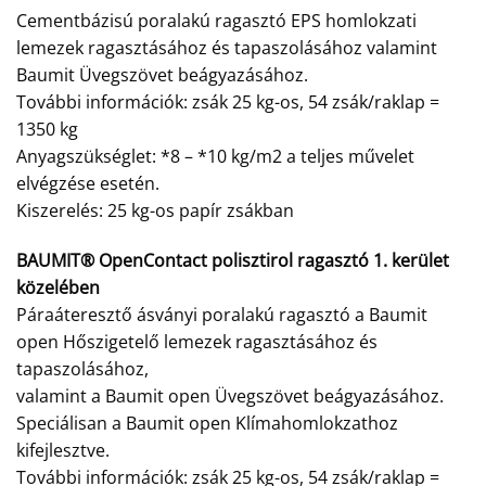
Cementbázisú poralakú ragasztó EPS homlokzati
lemezek ragasztásához és tapaszolásához valamint
Baumit Üvegszövet beágyazásához.
További információk: zsák 25 kg-os, 54 zsák/raklap =
1350 kg
Anyagszükséglet: *8 – *10 kg/m2 a teljes művelet
elvégzése esetén.
Kiszerelés: 25 kg-os papír zsákban
BAUMIT® OpenContact polisztirol ragasztó 1. kerület
közelében
Páraáteresztő ásványi poralakú ragasztó a Baumit
open Hőszigetelő lemezek ragasztásához és
tapaszolásához,
valamint a Baumit open Üvegszövet beágyazásához.
Speciálisan a Baumit open Klímahomlokzathoz
kifejlesztve.
További információk: zsák 25 kg-os, 54 zsák/raklap =