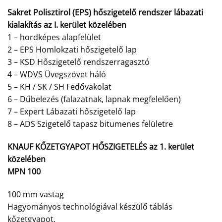
Sakret Polisztirol (EPS) hőszigetelő rendszer lábazati
kialakítás az I. kerület közelében
1 – hordképes alapfelület
2 – EPS Homlokzati hőszigetelő lap
3 – KSD Hőszigetelő rendszerragasztó
4 – WDVS Üvegszövet háló
5 – KH / SK / SH Fedővakolat
6 – Dűbelezés (falazatnak, lapnak megfelelően)
7 – Expert Lábazati hőszigetelő lap
8 – ADS Szigetelő tapasz bitumenes felületre
KNAUF KŐZETGYAPOT HŐSZIGETELÉS az 1. kerület
közelében
MPN 100
100 mm vastag
Hagyományos technológiával készülő táblás
kőzetgyapot.