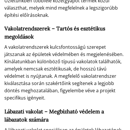
Üzletünkben többféle kőzetgyapot termék közül
választhat, melyek mind megfelelnek a legszigorúbb
építési előírásoknak.
Vakolatrendszerek – Tartós és esztétikus
megoldások
A vakolatrendszerek kulcsfontosságú szerepet
játszanak az épületek védelmében és megjelenésében.
Kínálatunkban különböző típusú vakolatok találhatók,
amelyek nemcsak esztétikusak, de hosszú távú
védelmet is nyújtanak. A megfelelő vakolatrendszer
kiválasztása során szakértőink segítenek a legjobb
döntés meghozatalában, figyelembe véve a projekt
specifikus igényeit.
Lábazati vakolat – Megbízható védelem a
lábazatok számára