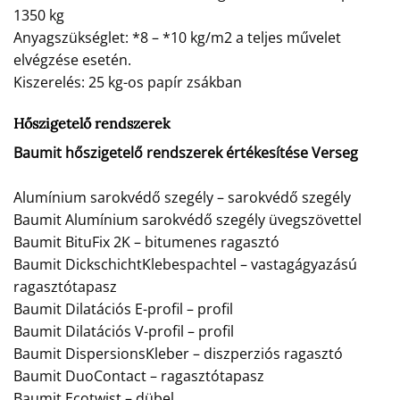
1350 kg
Anyagszükséglet: *8 – *10 kg/m2 a teljes művelet
elvégzése esetén.
Kiszerelés: 25 kg-os papír zsákban
Hőszigetelő rendszerek
Baumit hőszigetelő rendszerek értékesítése Verseg
Alumínium sarokvédő szegély – sarokvédő szegély
Baumit Alumínium sarokvédő szegély üvegszövettel
Baumit BituFix 2K – bitumenes ragasztó
Baumit DickschichtKlebespachtel – vastagágyazású
ragasztótapasz
Baumit Dilatációs E-profil – profil
Baumit Dilatációs V-profil – profil
Baumit DispersionsKleber – diszperziós ragasztó
Baumit DuoContact – ragasztótapasz
Baumit Ecotwist – dübel