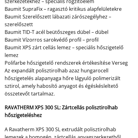
szerkezetekhez – speciális rögzítőelem
Baumit SupraFix – ragasztó kritikus alapfelületekre
Baumit Szerelőszett lábazati zárószegélyhez –
szerelőszett
Baumit TID-T acél beütőszeges dübel – dübel
Baumit Vízorros sarokvédő profil – profil
Baumit XPS zárt cellás lemez – speciális hőszigetelő
lemez
Polifarbe hőszigetelő rendszerek értékesítése Verseg
Az expandált polisztirolhab azaz hungarocell
hőszigetelés alapanyaga hőre lágyuló polimerizált
sztirol, amely habosító anyagot és égéskésleltető
összetevőt tartalmaz.
RAVATHERM XPS 300 SL:
Zártcellás polisztirolhab
hőszigeteléshez
A Ravatherm XPS 300 SL extrudált polisztirolhab
lemezek a homogén, zártcellás anyagszerkezetből