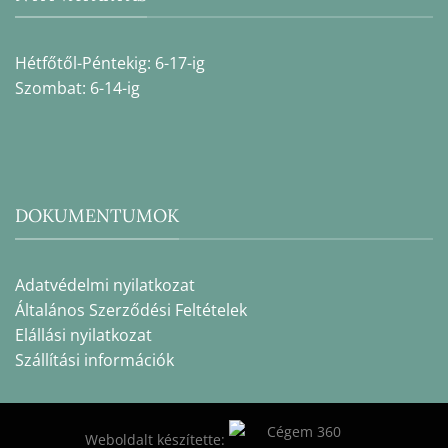
Hétfőtől-Péntekig: 6-17-ig
Szombat: 6-14-ig
DOKUMENTUMOK
Adatvédelmi nyilatkozat
Általános Szerződési Feltételek
Elállási nyilatkozat
Szállítási információk
Weboldalt készítette: