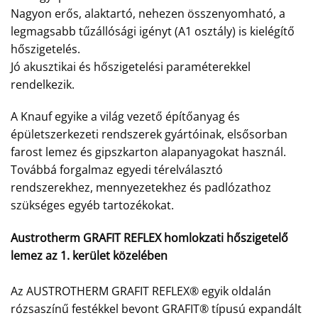
Nagyon erős, alaktartó, nehezen összenyomható, a
legmagsabb tűzállósági igényt (A1 osztály) is kielégítő
hőszigetelés.
Jó akusztikai és hőszigetelési paraméterekkel
rendelkezik.
A Knauf egyike a világ vezető építőanyag és
épületszerkezeti rendszerek gyártóinak, elsősorban
farost lemez és gipszkarton alapanyagokat használ.
Továbbá forgalmaz egyedi térelválasztó
rendszerekhez, mennyezetekhez és padlózathoz
szükséges egyéb tartozékokat.
Austrotherm GRAFIT REFLEX homlokzati hőszigetelő
lemez az 1. kerület közelében
Az AUSTROTHERM GRAFIT REFLEX® egyik oldalán
rózsaszínű festékkel bevont GRAFIT® típusú expandált