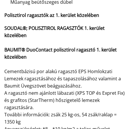
Műanyag beütőszeges dübel
Polisztirol ragasztók az 1. kerület közelében
SOUDAL®; POLISZTIROL RAGASZTÓK 1. kerület
közelében
BAUMIT® DuoContact polisztirol ragasztó 1. kerület
közelében
Cementbázisú por alakú ragasztó EPS Homlokzati
Lemezek ragasztásához és tapaszolásához valamint a
Baumit Üvegszövet beágyazásához.
A ragasztó nem ajánlott lábazati (XPS TOP és Expret Fix)
és grafitos (StarTherm) hőszigetelő lemezek
ragasztására.
További információk: zsák 25 kg-os, 54 zsák/raklap =
1350 kg