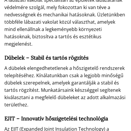
A lábazati vakolat speciálisan az épületek lábazatának
védelmére szolgál, mely fokozottan ki van téve a
nedvességnek és mechanikai hatásoknak. Üzletünkben
többféle lábazati vakolat közül választhat, amelyek
mind ellenállnak a legkeményebb környezeti
hatásoknak, biztosítva a tartós és esztétikus
megjelenést.
Dübelek – Stabil és tartós rögzítés
A dübelek elengedhetetlenek a hőszigetelő rendszerek
telepítéséhez. Kínálatunkban csak a legjobb minőségű
dübelek szerepelnek, amelyek garantálják a stabil és
tartós rögzítést. Munkatársaink készséggel segítenek
kiválasztani a megfelelő dübeleket az adott alkalmazási
területhez.
EJIT – Innovatív hőszigetelési technológia
Az EJIT (Expanded Joint Insulation Technology) a