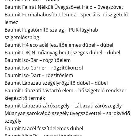
Baumit Felirat Nélküli Üvegszövet Háló – üvegszövet
Baumit Formahabosított lemez – speciális hőszigetelő
lemez
Baumit Fugatömítő szalag – PUR-lágyhab
szigetelőszalag
Baumit H4 eco acél feszítőelemes dübel – dübel
Baumit IDK-N műanyag beütőszeges dübel – dübel
Baumit Iso-Bar – rögzítőelem
Baumit Iso-Corner – rögzítőkonzol
Baumit Iso-Dart – rögzítőelem
Baumit Lábazati szegélyrögzítő dübel – dübel
Baumit Lábazati távtartó elem – hőszigetelő rendszer
kiegészítő termék
Baumit Lábazati zárószegély – Lábazati zárószegély
Műanyag sarokvédő szegély üvegszövettel – sarokvédő
szegély
Baumit N acél feszítőelemes dübel
Baumit NivoFix – ragasztóhabarcs