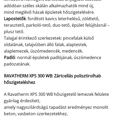
adódóan széles skálán alkalmazhatók mind új,
mind meglévő házak épületek hőszigetelésére.
Lapostetők
: fordított kavics leterhelésű, zöldtető,
terasztető, parkoló-tető, duo-tető, épület felújításnál –
plusz tető.
Talajjal érintkező szerkezetek: pincefalak külső
oldalának, talajvízben álló falak, alaptestek,
alaplemezek, úszómedencék, medencék.
Padló
: normál épületek padlójának, úszómedence
padozatának.
RAVATHERM XPS 300 WB:
Zártcellás polisztirolhab
hőszigeteléshez
A Ravatherm XPS 300 WB hőszigetelő lemezek felülete
gyárilag érdesített,
amely nagyszilárdságú tapadást eredményez monolit
beton, vasbeton szerkezetekhez,