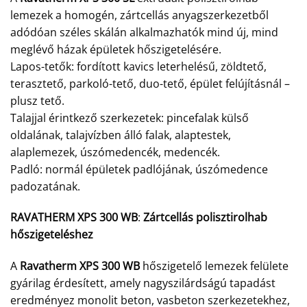
lemezek a homogén, zártcellás anyagszerkezetből
adódóan széles skálán alkalmazhatók mind új, mind
meglévő házak épületek hőszigetelésére.
Lapos-tetők: fordított kavics leterhelésű, zöldtető,
terasztető, parkoló-tető, duo-tető, épület felújításnál –
plusz tető.
Talajjal érintkező szerkezetek: pincefalak külső
oldalának, talajvízben álló falak, alaptestek,
alaplemezek, úszómedencék, medencék.
Padló: normál épületek padlójának, úszómedence
padozatának.
RAVATHERM XPS 300 WB
:
Zártcellás polisztirolhab
hőszigeteléshez
A
Ravatherm XPS 300 WB
hőszigetelő lemezek felülete
gyárilag érdesített, amely nagyszilárdságú tapadást
eredményez monolit beton, vasbeton szerkezetekhez,