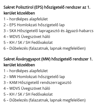
Sakret Polisztirol (EPS) hőszigetelő rendszer az 1.
kerület közelében
1 – hordképes alapfelület
2 – EPS Homlokzati hőszigetelő lap
3 – SKA Hőszigetelő lapragasztó és ágyazó-habarcs
4 – WDVS Üvegszövet háló
5 – KH / SK / SH Fedővakolat
6 – Dűbelezés (falazatnak, lapnak megfelelően)
Sakret Ásványgyapot (MW) hőszigetelő rendszer 1.
kerület közelében
1 – hordképes alapfelület
2 – MW Homlokzati hőszigetelő lap
3 – KAM Hőszigetelő rendszerragasztó
4 – WDVS Üvegszövet háló
5 – KH / SK / SH Fedővakolat
6 – Dűbelezés (falazatnak, lapnak megfelelően)