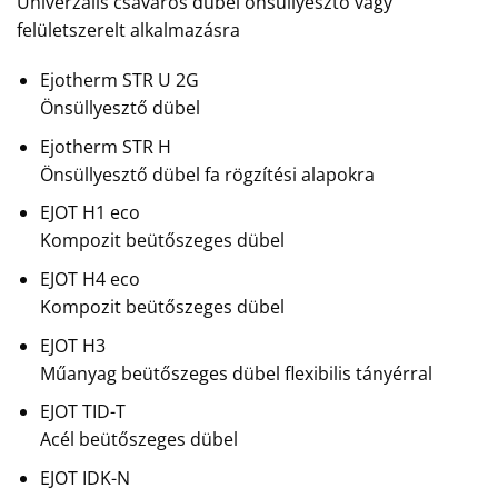
Univerzális csavaros dübel önsüllyesztő vagy
felületszerelt alkalmazásra
Ejotherm STR U 2G
Önsüllyesztő dübel
Ejotherm STR H
Önsüllyesztő dübel fa rögzítési alapokra
EJOT H1 eco
Kompozit beütőszeges dübel
EJOT H4 eco
Kompozit beütőszeges dübel
EJOT H3
Műanyag beütőszeges dübel flexibilis tányérral
EJOT TID-T
Acél beütőszeges dübel
EJOT IDK-N