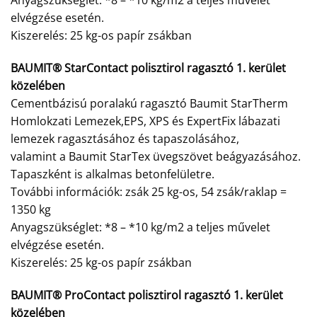
Anyagszükséglet: *8 – *10 kg/m2 a teljes művelet
elvégzése esetén.
Kiszerelés: 25 kg-os papír zsákban
BAUMIT® StarContact polisztirol ragasztó 1. kerület
közelében
Cementbázisú poralakú ragasztó Baumit StarTherm
Homlokzati Lemezek,EPS, XPS és ExpertFix lábazati
lemezek ragasztásához és tapaszolásához,
valamint a Baumit StarTex üvegszövet beágyazásához.
Tapaszként is alkalmas betonfelületre.
További információk: zsák 25 kg-os, 54 zsák/raklap =
1350 kg
Anyagszükséglet: *8 – *10 kg/m2 a teljes művelet
elvégzése esetén.
Kiszerelés: 25 kg-os papír zsákban
BAUMIT® ProContact polisztirol ragasztó 1. kerület
közelében