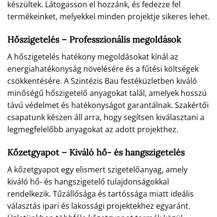
készültek. Látogasson el hozzánk, és fedezze fel
termékeinket, melyekkel minden projektje sikeres lehet.
Hőszigetelés – Professzionális megoldások
A hőszigetelés hatékony megoldásokat kínál az
energiahatékonyság növelésére és a fűtési költségek
csökkentésére. A Szintézis Bau festéküzletben kiváló
minőségű hőszigetelő anyagokat talál, amelyek hosszú
távú védelmet és hatékonyságot garantálnak. Szakértői
csapatunk készen áll arra, hogy segítsen kiválasztani a
legmegfelelőbb anyagokat az adott projekthez.
Kőzetgyapot – Kiváló hő- és hangszigetelés
A kőzetgyapot egy elismert szigetelőanyag, amely
kiváló hő- és hangszigetelő tulajdonságokkal
rendelkezik. Tűzállósága és tartóssága miatt ideális
választás ipari és lakossági projektekhez egyaránt.