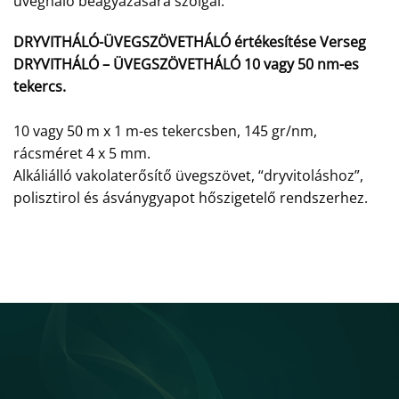
üvegháló beágyazására szolgál.
DRYVITHÁLÓ-ÜVEGSZÖVETHÁLÓ értékesítése Verseg
DRYVITHÁLÓ – ÜVEGSZÖVETHÁLÓ 10 vagy 50 nm-es
tekercs.
10 vagy 50 m x 1 m-es tekercsben, 145 gr/nm,
rácsméret 4 x 5 mm.
Alkáliálló vakolaterősítő üvegszövet, “dryvitoláshoz”,
polisztirol és ásványgyapot hőszigetelő rendszerhez.