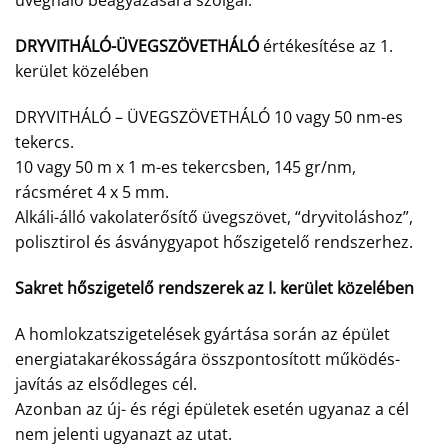
üvegháló beágyazására szolgál.
DRYVITHÁLÓ-ÜVEGSZÖVETHÁLÓ
értékesítése az 1.
kerület közelében
DRYVITHÁLÓ – ÜVEGSZÖVETHÁLÓ 10 vagy 50 nm-es
tekercs.
10 vagy 50 m x 1 m-es tekercsben, 145 gr/nm,
rácsméret 4 x 5 mm.
Alkáli-álló vakolaterősítő üvegszövet, “dryvitoláshoz”,
polisztirol és ásványgyapot hőszigetelő rendszerhez.
Sakret hőszigetelő rendszerek az I. kerület közelében
A homlokzatszigetelések gyártása során az épület
energiatakarékosságára összpontosított működés-
javítás az elsődleges cél.
Azonban az új- és régi épületek esetén ugyanaz a cél
nem jelenti ugyanazt az utat.