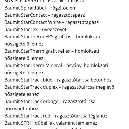
SDS-Plus KARÁT fúrószárak – fúrószár
Baumit Spiráldübel – rögzítőelem
Baumit StarContact – ragasztótapasz
Baumit StarContact White – ragasztótapasz
Baumit StarTex – üvegszövet
Baumit StarTherm EPS grafitos – homlokzati
hőszigetelő lemez
Baumit StarTherm grafit reflex – homlokzati
hőszigetelő lemez
Baumit StarTherm Mineral – ásványi homlokzati
hőszigetelő lemez
Baumit StarTrack blue – ragasztótárcsa betonhoz
Baumit StarTrack duplex – ragasztótárcsa meglévő
hőszigeteléshez
Baumit StarTrack orange – ragasztótárcsa
pórusbetonhoz
Baumit StarTrack red – ragasztótárcsa téglához
Baumit STR H dübel fa-, valamint fémlemez