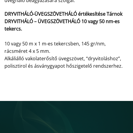
üvegháló beágyazására szolgál.
DRYVITHÁLÓ-ÜVEGSZÖVETHÁLÓ értékesítése Tárnok
DRYVITHÁLÓ – ÜVEGSZÖVETHÁLÓ 10 vagy 50 nm-es
tekercs.
10 vagy 50 m x 1 m-es tekercsben, 145 gr/nm,
rácsméret 4 x 5 mm.
Alkáliálló vakolaterősítő üvegszövet, “dryvitoláshoz”,
polisztirol és ásványgyapot hőszigetelő rendszerhez.