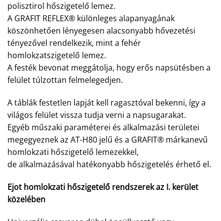
polisztirol hőszigetelő lemez.
A GRAFIT REFLEX® különleges alapanyagának
köszönhetően lényegesen alacsonyabb hővezetési
tényezővel rendelkezik, mint a fehér
homlokzatszigetelő lemez.
A festék bevonat meggátolja, hogy erős napsütésben a
felület túlzottan felmelegedjen.
A táblák festetlen lapját kell ragasztóval bekenni, így a
világos felület vissza tudja verni a napsugarakat.
Egyéb műszaki paraméterei és alkalmazási területei
megegyeznek az AT-H80 jelű és a GRAFIT® márkanevű
homlokzati hőszigetelő lemezekkel,
de alkalmazásával hatékonyabb hőszigetelés érhető el.
Ejot homlokzati hőszigetelő rendszerek az I. kerület
közelében