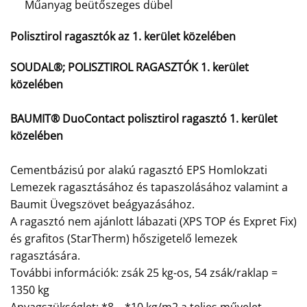
Műanyag beütőszeges dübel
Polisztirol ragasztók az 1. kerület közelében
SOUDAL®; POLISZTIROL RAGASZTÓK 1. kerület
közelében
BAUMIT® DuoContact polisztirol ragasztó 1. kerület
közelében
Cementbázisú por alakú ragasztó EPS Homlokzati
Lemezek ragasztásához és tapaszolásához valamint a
Baumit Üvegszövet beágyazásához.
A ragasztó nem ajánlott lábazati (XPS TOP és Expret Fix)
és grafitos (StarTherm) hőszigetelő lemezek
ragasztására.
További információk: zsák 25 kg-os, 54 zsák/raklap =
1350 kg