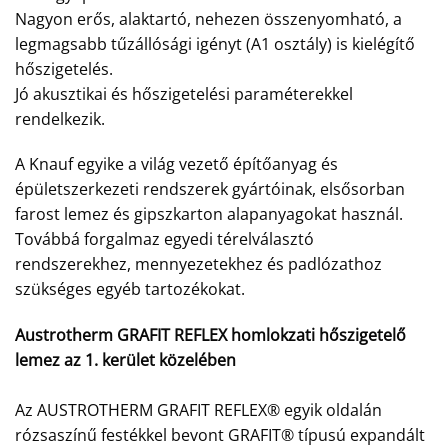
Nagyon erős, alaktartó, nehezen összenyomható, a
legmagsabb tűzállósági igényt (A1 osztály) is kielégítő
hőszigetelés.
Jó akusztikai és hőszigetelési paraméterekkel
rendelkezik.
A Knauf egyike a világ vezető építőanyag és
épületszerkezeti rendszerek gyártóinak, elsősorban
farost lemez és gipszkarton alapanyagokat használ.
Továbbá forgalmaz egyedi térelválasztó
rendszerekhez, mennyezetekhez és padlózathoz
szükséges egyéb tartozékokat.
Austrotherm GRAFIT REFLEX homlokzati hőszigetelő
lemez az 1. kerület közelében
Az AUSTROTHERM GRAFIT REFLEX® egyik oldalán
rózsaszínű festékkel bevont GRAFIT® típusú expandált