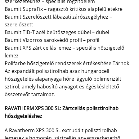
szerkezetekhez – speciális rögzítőelem
Baumit SupraFix – ragasztó kritikus alapfelületekre
Baumit Szerelőszett lábazati zárószegélyhez –
szerelőszett
Baumit TID-T acél beütőszeges dübel – dübel
Baumit Vízorros sarokvédő profil – profil
Baumit XPS zárt cellás lemez – speciális hőszigetelő
lemez
Polifarbe hőszigetelő rendszerek értékesítése Tárnok
Az expandált polisztirolhab azaz hungarocell
hőszigetelés alapanyaga hőre lágyuló polimerizált
sztirol, amely habosító anyagot és égéskésleltető
összetevőt tartalmaz.
RAVATHERM XPS 300 SL:
Zártcellás polisztirolhab
hőszigeteléshez
A Ravatherm XPS 300 SL extrudált polisztirolhab
lemezek a homogén, zártcellás anyagszerkezetből