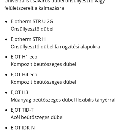
Univerzális csavaros dübel önsüllyesztő vagy
felületszerelt alkalmazásra
Ejotherm STR U 2G
Önsüllyesztő dübel
Ejotherm STR H
Önsüllyesztő dübel fa rögzítési alapokra
EJOT H1 eco
Kompozit beütőszeges dübel
EJOT H4 eco
Kompozit beütőszeges dübel
EJOT H3
Műanyag beütőszeges dübel flexibilis tányérral
EJOT TID-T
Acél beütőszeges dübel
EJOT IDK-N