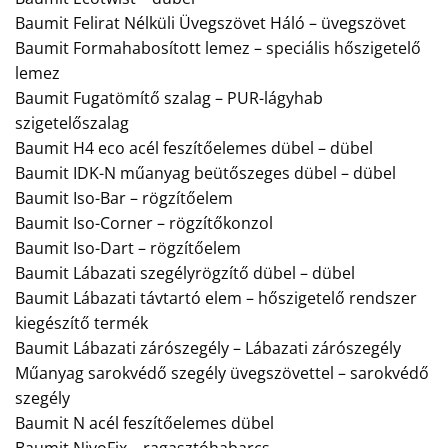
Baumit Felirat Nélküli Üvegszövet Háló – üvegszövet
Baumit Formahabosított lemez – speciális hőszigetelő
lemez
Baumit Fugatömítő szalag – PUR-lágyhab
szigetelőszalag
Baumit H4 eco acél feszítőelemes dübel – dübel
Baumit IDK-N műanyag beütőszeges dübel – dübel
Baumit Iso-Bar – rögzítőelem
Baumit Iso-Corner – rögzítőkonzol
Baumit Iso-Dart – rögzítőelem
Baumit Lábazati szegélyrögzítő dübel – dübel
Baumit Lábazati távtartó elem – hőszigetelő rendszer
kiegészítő termék
Baumit Lábazati zárószegély – Lábazati zárószegély
Műanyag sarokvédő szegély üvegszövettel – sarokvédő
szegély
Baumit N acél feszítőelemes dübel
Baumit NivoFix – ragasztóhabarcs