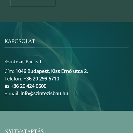
KAPCSOLAT
Szintézis Bau Kft.
Cím:
1046 Budapest, Kiss Ernő utca 2.
Telefon:
+36 20 299 6710
és +36 20 424 0600
E-mail:
info@szintezisbau.hu
NYITVATARTÁS