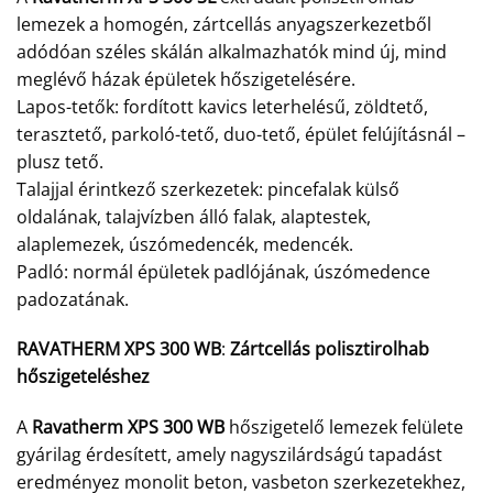
lemezek a homogén, zártcellás anyagszerkezetből
adódóan széles skálán alkalmazhatók mind új, mind
meglévő házak épületek hőszigetelésére.
Lapos-tetők: fordított kavics leterhelésű, zöldtető,
terasztető, parkoló-tető, duo-tető, épület felújításnál –
plusz tető.
Talajjal érintkező szerkezetek: pincefalak külső
oldalának, talajvízben álló falak, alaptestek,
alaplemezek, úszómedencék, medencék.
Padló: normál épületek padlójának, úszómedence
padozatának.
RAVATHERM XPS 300 WB
:
Zártcellás polisztirolhab
hőszigeteléshez
A
Ravatherm XPS 300 WB
hőszigetelő lemezek felülete
gyárilag érdesített, amely nagyszilárdságú tapadást
eredményez monolit beton, vasbeton szerkezetekhez,