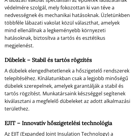
A lábazati vakolat speciálisan az épületek lábazatának
védelmére szolgál, mely fokozottan ki van téve a
nedvességnek és mechanikai hatásoknak. Üzletünkben
többféle lábazati vakolat közül választhat, amelyek
mind ellenállnak a legkeményebb környezeti
hatásoknak, biztosítva a tartós és esztétikus
megjelenést.
Dübelek – Stabil és tartós rögzítés
A dübelek elengedhetetlenek a hőszigetelő rendszerek
telepítéséhez. Kínálatunkban csak a legjobb minőségű
dübelek szerepelnek, amelyek garantálják a stabil és
tartós rögzítést. Munkatársaink készséggel segítenek
kiválasztani a megfelelő dübeleket az adott alkalmazási
területhez.
EJIT – Innovatív hőszigetelési technológia
Az EJIT (Expanded Joint Insulation Technology) a