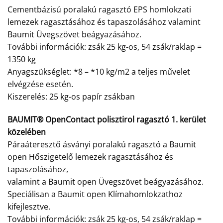
Cementbázisú poralakú ragasztó EPS homlokzati
lemezek ragasztásához és tapaszolásához valamint
Baumit Üvegszövet beágyazásához.
További információk: zsák 25 kg-os, 54 zsák/raklap =
1350 kg
Anyagszükséglet: *8 – *10 kg/m2 a teljes művelet
elvégzése esetén.
Kiszerelés: 25 kg-os papír zsákban
BAUMIT® OpenContact polisztirol ragasztó 1. kerület
közelében
Páraáteresztő ásványi poralakú ragasztó a Baumit
open Hőszigetelő lemezek ragasztásához és
tapaszolásához,
valamint a Baumit open Üvegszövet beágyazásához.
Speciálisan a Baumit open Klímahomlokzathoz
kifejlesztve.
További információk: zsák 25 kg-os, 54 zsák/raklap =