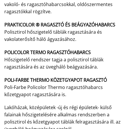
vakoló- és ragasztóhabarcsokkal, oldószermentes
ragasztókkal rögzítve.
PRAKTICOLOR ® RAGASZTÓ ÉS BEÁGYAZÓHABARCS
Polisztirol hőszigetelő táblák ragasztására és
vakolaterősítő háló ágyazásához.
POLICOLOR TERMO RAGASZTÓHABARCS
Hőszigetelő rendszer tagja a polisztirol táblák
ragasztására és az üvegháló beágyazására.
POLI-FARBE THERMO KÖZETGYAPOT RAGASZTÓ
Poli-Farbe Policolor Thermo ragasztóhabarcs
kőzetgyapot ragasztására is.
Lakóházak, középületek -új és régi épületek- külső
falainak hőszigetelésére alkalmas rendszerben a
polisztirol és kőzetgyapot táblák felragasztására ill. az