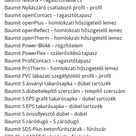
Baumit Nyílászáró csatlakozó profil – profil
Baumit openContact – ragasztótapasz
Baumit openPlus – homlokzati hőszigetelő lemez
Baumit openReflect – homlokzati hőszigetelő lemez
Baumit openTherm – homlokzati hőszigetelő lemez
Baumit Power-Blokk – rögzítóelem
Baumit PowerFlex – szálerősítésű tapasz
Baumit ProfiContact – ragasztótapasz
Baumit ProTherm – homlokzati hőszigetelő lemez
Baumit PVC lábazati szegélytoldó profil – profil
Baumit S ásványi takarósapka – dübel tartozék
Baumit S dübeltelepítő szerszám – telepítő szerszám
Baumit S EPS grafit takarósapka – dübel tartozék
Baumit S EPS takarósapka – dübel tartozék
Baumit S önsüllyesztő dübel – dübel
Baumit S záródugó – S záródugó
Baumit SDS-Plus betonfúrószárak – fúrószár