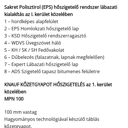
Sakret Polisztirol (EPS) hőszigetelő rendszer lábazati
kialakítás az I. kerület közelében
1 – hordképes alapfelület
2 – EPS Homlokzati hőszigetelő lap
3 – KSD Hőszigetelő rendszerragasztó
4 – WDVS Üvegszövet háló
5 – KH / SK / SH Fedővakolat
6 – Dűbelezés (falazatnak, lapnak megfelelően)
7 – Expert Lábazati hőszigetelő lap
8 – ADS Szigetelő tapasz bitumenes felületre
KNAUF KŐZETGYAPOT HŐSZIGETELÉS az 1. kerület
közelében
MPN 100
100 mm vastag
Hagyományos technológiával készülő táblás
kőzetgyapot.