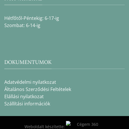
Hétfőtől-Péntekig: 6-17-ig
Szombat: 6-14-ig
DOKUMENTUMOK
Adatvédelmi nyilatkozat
Általános Szerződési Feltételek
Elállási nyilatkozat
Szállítási információk
Weboldalt készítette: