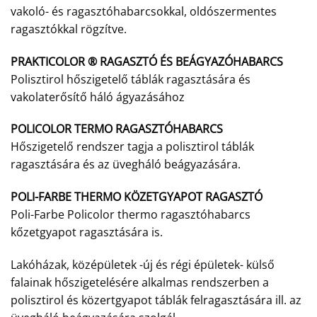
vakoló- és ragasztóhabarcsokkal, oldószermentes
ragasztókkal rögzítve.
PRAKTICOLOR ® RAGASZTÓ ÉS BEÁGYAZÓHABARCS
Polisztirol hőszigetelő táblák ragasztására és
vakolaterősítő háló ágyazásához
POLICOLOR TERMO RAGASZTÓHABARCS
Hőszigetelő rendszer tagja a polisztirol táblák
ragasztására és az üvegháló beágyazására.
POLI-FARBE THERMO KÖZETGYAPOT RAGASZTÓ
Poli-Farbe Policolor thermo ragasztóhabarcs
kőzetgyapot ragasztására is.
Lakóházak, középületek -új és régi épületek- külső
falainak hőszigetelésére alkalmas rendszerben a
polisztirol és közertgyapot táblák felragasztására ill. az