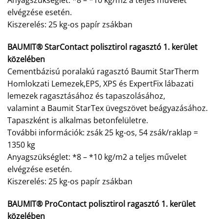
Anyagszükséglet: *8 – *10 kg/m2 a teljes művelet
elvégzése esetén.
Kiszerelés: 25 kg-os papír zsákban
BAUMIT® StarContact polisztirol ragasztó 1. kerület
közelében
Cementbázisú poralakú ragasztó Baumit StarTherm
Homlokzati Lemezek,EPS, XPS és ExpertFix lábazati
lemezek ragasztásához és tapaszolásához,
valamint a Baumit StarTex üvegszövet beágyazásához.
Tapaszként is alkalmas betonfelületre.
További információk: zsák 25 kg-os, 54 zsák/raklap =
1350 kg
Anyagszükséglet: *8 – *10 kg/m2 a teljes művelet
elvégzése esetén.
Kiszerelés: 25 kg-os papír zsákban
BAUMIT® ProContact polisztirol ragasztó 1. kerület
közelében