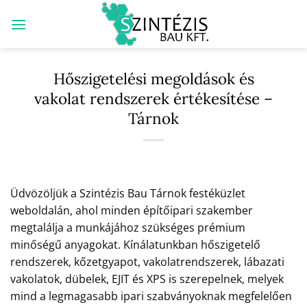
Skip
to
content
Hőszigetelési megoldások és
vakolat rendszerek értékesítése –
Tárnok
Üdvözöljük a Szintézis Bau Tárnok festéküzlet
weboldalán, ahol minden építőipari szakember
megtalálja a munkájához szükséges prémium
minőségű anyagokat. Kínálatunkban hőszigetelő
rendszerek, kőzetgyapot, vakolatrendszerek, lábazati
vakolatok, dübelek, EJIT és XPS is szerepelnek, melyek
mind a legmagasabb ipari szabványoknak megfelelően