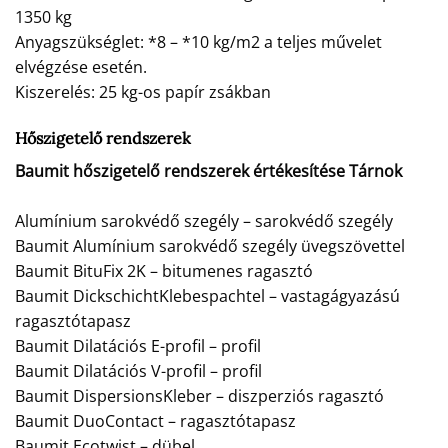
1350 kg
Anyagszükséglet: *8 – *10 kg/m2 a teljes művelet
elvégzése esetén.
Kiszerelés: 25 kg-os papír zsákban
Hőszigetelő rendszerek
Baumit hőszigetelő rendszerek értékesítése Tárnok
Alumínium sarokvédő szegély – sarokvédő szegély
Baumit Alumínium sarokvédő szegély üvegszövettel
Baumit BituFix 2K – bitumenes ragasztó
Baumit DickschichtKlebespachtel – vastagágyazású
ragasztótapasz
Baumit Dilatációs E-profil – profil
Baumit Dilatációs V-profil – profil
Baumit DispersionsKleber – diszperziós ragasztó
Baumit DuoContact – ragasztótapasz
Baumit Ecotwist – dübel