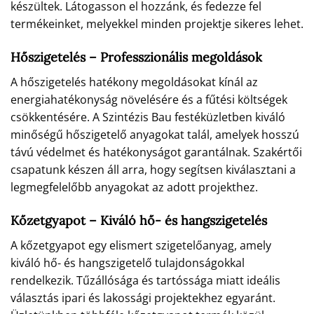
készültek. Látogasson el hozzánk, és fedezze fel
termékeinket, melyekkel minden projektje sikeres lehet.
Hőszigetelés – Professzionális megoldások
A hőszigetelés hatékony megoldásokat kínál az
energiahatékonyság növelésére és a fűtési költségek
csökkentésére. A Szintézis Bau festéküzletben kiváló
minőségű hőszigetelő anyagokat talál, amelyek hosszú
távú védelmet és hatékonyságot garantálnak. Szakértői
csapatunk készen áll arra, hogy segítsen kiválasztani a
legmegfelelőbb anyagokat az adott projekthez.
Kőzetgyapot – Kiváló hő- és hangszigetelés
A kőzetgyapot egy elismert szigetelőanyag, amely
kiváló hő- és hangszigetelő tulajdonságokkal
rendelkezik. Tűzállósága és tartóssága miatt ideális
választás ipari és lakossági projektekhez egyaránt.