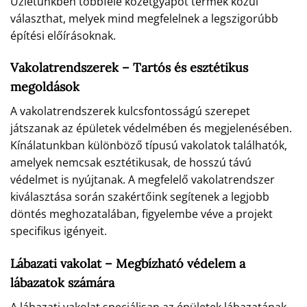
Üzletünkben többféle kőzetgyapot termék közül
választhat, melyek mind megfelelnek a legszigorúbb
építési előírásoknak.
Vakolatrendszerek – Tartós és esztétikus
megoldások
A vakolatrendszerek kulcsfontosságú szerepet
játszanak az épületek védelmében és megjelenésében.
Kínálatunkban különböző típusú vakolatok találhatók,
amelyek nemcsak esztétikusak, de hosszú távú
védelmet is nyújtanak. A megfelelő vakolatrendszer
kiválasztása során szakértőink segítenek a legjobb
döntés meghozatalában, figyelembe véve a projekt
specifikus igényeit.
Lábazati vakolat – Megbízható védelem a
lábazatok számára