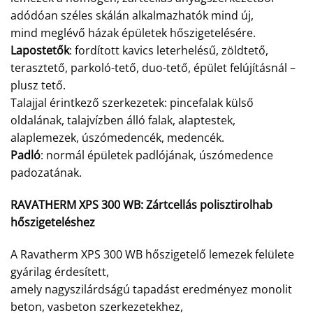
adódóan széles skálán alkalmazhatók mind új,
mind meglévő házak épületek hőszigetelésére.
Lapostetők
: fordított kavics leterhelésű, zöldtető,
terasztető, parkoló-tető, duo-tető, épület felújításnál –
plusz tető.
Talajjal érintkező szerkezetek: pincefalak külső
oldalának, talajvízben álló falak, alaptestek,
alaplemezek, úszómedencék, medencék.
Padló
: normál épületek padlójának, úszómedence
padozatának.
RAVATHERM XPS 300 WB:
Zártcellás polisztirolhab
hőszigeteléshez
A Ravatherm XPS 300 WB hőszigetelő lemezek felülete
gyárilag érdesített,
amely nagyszilárdságú tapadást eredményez monolit
beton, vasbeton szerkezetekhez,