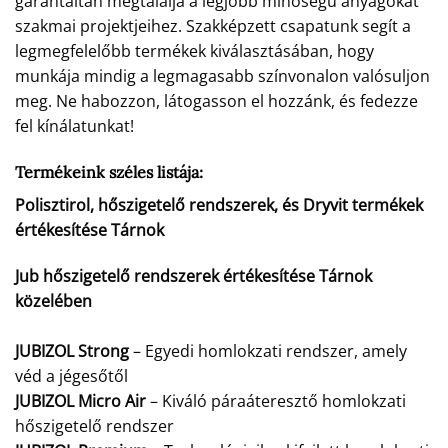
garantáltan megtalálja a legjobb minőségű anyagokat
szakmai projektjeihez. Szakképzett csapatunk segít a
legmegfelelőbb termékek kiválasztásában, hogy
munkája mindig a legmagasabb színvonalon valósuljon
meg. Ne habozzon, látogasson el hozzánk, és fedezze
fel kínálatunkat!
Termékeink széles listája:
Polisztirol, hőszigetelő rendszerek, és Dryvit termékek
értékesítése Tárnok
Jub hőszigetelő rendszerek értékesítése Tárnok
közelében
JUBIZOL Strong
– Egyedi homlokzati rendszer, amely
véd a jégesőtől
JUBIZOL Micro Air
– Kiváló páraáteresztő homlokzati
hőszigetelő rendszer