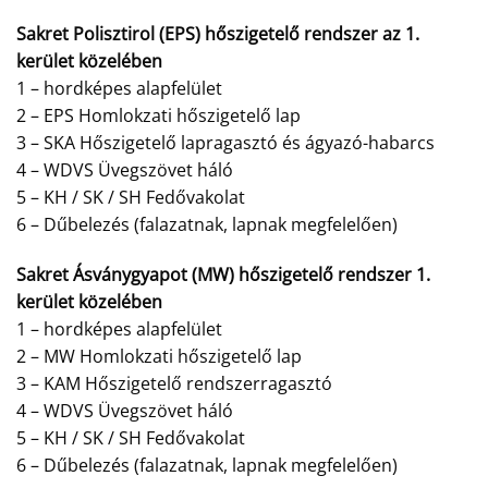
Sakret Polisztirol (EPS) hőszigetelő rendszer az 1.
kerület közelében
1 – hordképes alapfelület
2 – EPS Homlokzati hőszigetelő lap
3 – SKA Hőszigetelő lapragasztó és ágyazó-habarcs
4 – WDVS Üvegszövet háló
5 – KH / SK / SH Fedővakolat
6 – Dűbelezés (falazatnak, lapnak megfelelően)
Sakret Ásványgyapot (MW) hőszigetelő rendszer 1.
kerület közelében
1 – hordképes alapfelület
2 – MW Homlokzati hőszigetelő lap
3 – KAM Hőszigetelő rendszerragasztó
4 – WDVS Üvegszövet háló
5 – KH / SK / SH Fedővakolat
6 – Dűbelezés (falazatnak, lapnak megfelelően)