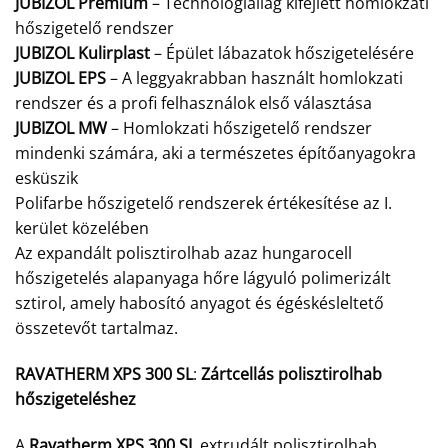
JUBIZOL Premium
– Technológiailag kifejlett homlokzati
hőszigetelő rendszer
JUBIZOL Kulirplast
– Épület lábazatok hőszigetelésére
JUBIZOL EPS
– A leggyakrabban használt homlokzati
rendszer és a profi felhasználok első választása
JUBIZOL MW
– Homlokzati hőszigetelő rendszer
mindenki számára, aki a természetes építőanyagokra
esküszik
Polifarbe hőszigetelő rendszerek értékesítése az I.
kerület közelében
Az expandált polisztirolhab azaz hungarocell
hőszigetelés alapanyaga hőre lágyuló polimerizált
sztirol, amely habosító anyagot és égéskésleltető
összetevőt tartalmaz.
RAVATHERM XPS 300 SL
:
Zártcellás polisztirolhab
hőszigeteléshez
A
Ravatherm XPS 300 SL
extrudált polisztirolhab