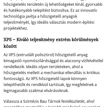
hőszigetelés területén új lehetőségeket kínál, gyorsabb
és hatékonyabb telepítést biztosítva. Ez az innovatív
technológia javítja a hőszigetelő anyagok
teljesítményét, így ideális választás modern építési
projektekhez.
XPS – Kiváló teljesítmény extrém körülmények
között
Az XPS (extrudált polisztirol) hőszigetelő anyag
kimagasló nyomószilárdsággal és alacsony vízfelvétellel
rendelkezik. Ideális olyan területeken, ahol a
hőszigetelés mellett a mechanikai ellenállás is kritikus
fontosságú. Az XPS hőszigetelő lapok könnyen
telepíthetők és rendkívül tartósak, így megfelelnek a
legmagasabb szakmai elvárásoknak.
Válassza a Szintézis Bau Tárnok festéküzletét, ahol