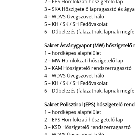
2 – EPS Homlokzati hőszigetelő lap
3 – SKA Hőszigetelő lapragasztó és ágy
4 – WDVS Üvegszövet háló
5 – KH / SK / SH Fedővakolat
6 – Dűbelezés (falazatnak, lapnak megfe
Sakret Ásványgyapot (MW) hőszigetelő r
1 – hordképes alapfelület
2 – MW Homlokzati hőszigetelő lap
3 – KAM Hőszigetelő rendszerragasztó
4 – WDVS Üvegszövet háló
5 – KH / SK / SH Fedővakolat
6 – Dűbelezés (falazatnak, lapnak megfe
Sakret Polisztirol (EPS) hőszigetelő rend
1 – hordképes alapfelület
2 – EPS Homlokzati hőszigetelő lap
3 – KSD Hőszigetelő rendszerragasztó
4 – WDVS Üvegszövet háló