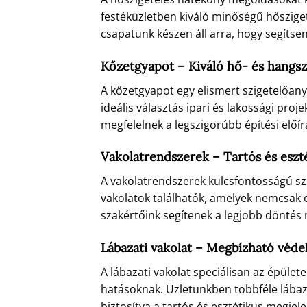
festéküzletben kiváló minőségű hőszige
csapatunk készen áll arra, hogy segítse
Kőzetgyapot – Kiváló hő- és hangsz
A kőzetgyapot egy elismert szigetelőany
ideális választás ipari és lakossági pr
megfelelnek a legszigorúbb építési előí
Vakolatrendszerek – Tartós és esz
A vakolatrendszerek kulcsfontosságú s
vakolatok találhatók, amelyek nemcsak e
szakértőink segítenek a legjobb döntés 
Lábazati vakolat – Megbízható véde
A lábazati vakolat speciálisan az épüle
hatásoknak. Üzletünkben többféle lábaz
biztosítva a tartós és esztétikus megjele