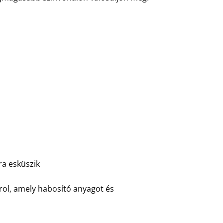
ra esküszik
irol, amely habosító anyagot és