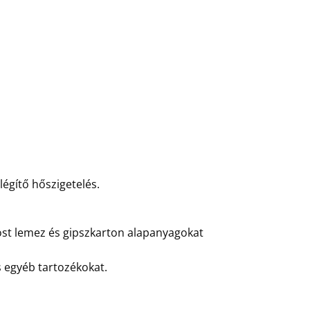
légítő hőszigetelés.
rost lemez és gipszkarton alapanyagokat
 egyéb tartozékokat.