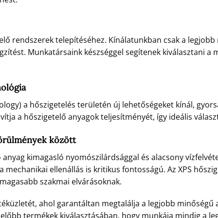
elő rendszerek telepítéséhez. Kínálatunkban csak a legjob
ögzítést. Munkatársaink készséggel segítenek kiválasztani a
nológia
ology) a hőszigetelés területén új lehetőségeket kínál, gyo
avítja a hőszigetelő anyagok teljesítményét, így ideális vála
körülmények között
lő anyag kimagasló nyomószilárdsággal és alacsony vízfelvétel
 a mechanikai ellenállás is kritikus fontosságú. Az XPS hősz
legmagasabb szakmai elvárásoknak.
téküzletét, ahol garantáltan megtalálja a legjobb minőségű 
elelőbb termékek kiválasztásában, hogy munkája mindig a l