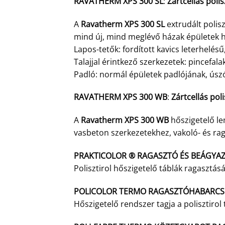
RAVATHERM XPS 300 SL
:
Zártcellás poli
A
Ravatherm XPS 300 SL
extrudált polis
mind új, mind meglévő házak épületek h
Lapos-tetők: fordított kavics leterhelésű,
Talajjal érintkező szerkezetek: pincefal
Padló: normál épületek padlójának, ú
RAVATHERM XPS 300 WB
:
Zártcellás pol
A
Ravatherm XPS 300 WB
hőszigetelő le
vasbeton szerkezetekhez, vakoló- és ra
PRAKTICOLOR ® RAGASZTÓ ÉS BEÁGYA
Polisztirol hőszigetelő táblák ragasztás
POLICOLOR TERMO RAGASZTÓHABARCS
Hőszigetelő rendszer tagja a polisztiro