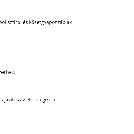
polisztirol és kőzetgyapot táblák
zerhez.
javítás az elsődleges cél.