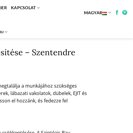
IER
KAPCSOLAT
MAGYAR
RU
esítése – Szentendre
megtalálja a munkájához szükséges
, lábazati vakolatok, dübelek, EJIT és
son el hozzánk, és fedezze fel
 csökkentésére. A Szintézis Bau