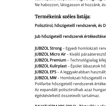
Ne habozzon, látogasson el hozzánk, és 
Termékeink széles listája:
Polisztirol, hőszigetelő rendszerek, és
Jub hőszigetelő rendszerek értékesítés
JUBIZOL Strong
– Egyedi homlokzati rend
JUBIZOL Micro Air
– Kiváló páraátereszt
JUBIZOL Premium
– Technológiailag kife
JUBIZOL Kulirplast
– Épület lábazatok hő
JUBIZOL EPS
– A leggyakrabban használt 
JUBIZOL MW
– Homlokzati hőszigetelő r
Polifarbe hőszigetelő rendszerek értékes
Az expandált polisztirolhab azaz hungar
égéskésleltető összetevőt tartalmaz.