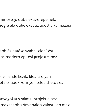
b minőségű dübelek szerepelnek,
 megfelelő dübeleket az adott alkalmazási
rsabb és hatékonyabb telepítést
sztás modern építési projektekhez.
lel rendelkezik. Ideális olyan
igetelő lapok könnyen telepíthetők és
anyagokat szakmai projektjeihez.
egmagasabb színvonalon valósuljon meg.