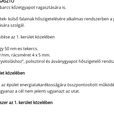
GASZTÓ
barcs kőzetgyapot ragasztására is.
tek- külső falainak hőszigetelésére alkalmas rendszerben a 
ására szolgál.
ítése az 1. kerület közelében
 50 nm-es tekercs.
gr/nm, rácsméret 4 x 5 mm.
dryvitoláshoz”, polisztirol és ásványgyapot hőszigetelő rends
ület közelében
 az épület energiatakarékosságára összpontosított működés-
gyanaz a cél nem jelenti ugyanazt az utat.
dszer az 1. kerület közelében