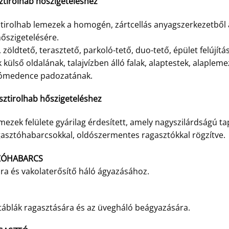
sztirolhab hőszigeteléshez
ztirolhab lemezek a homogén, zártcellás anyagszerkezetből
őszigetelésére.
 zöldtető, terasztető, parkoló-tető, duo-tető, épület felújítás
ak külső oldalának, talajvízben álló falak, alaptestek, alap
szómedence padozatának.
isztirolhab hőszigeteléshez
mezek felülete gyárilag érdesített, amely nagyszilárdságú 
gasztóhabarcsokkal, oldószermentes ragasztókkal rögzítve.
ZÓHABARCS
ára és vakolaterősítő háló ágyazásához.
l táblák ragasztására és az üvegháló beágyazására.