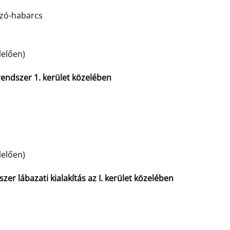
azó-habarcs
lelően)
endszer 1. kerület közelében
lelően)
szer lábazati kialakítás az I. kerület közelében