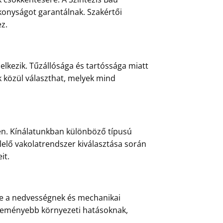
konyságot garantálnak. Szakértői
z.
elkezik. Tűzállósága és tartóssága miatt
k közül választhat, melyek mind
en. Kínálatunkban különböző típusú
lelő vakolatrendszer kiválasztása során
it.
éve a nedvességnek és mechanikai
egkeményebb környezeti hatásoknak,