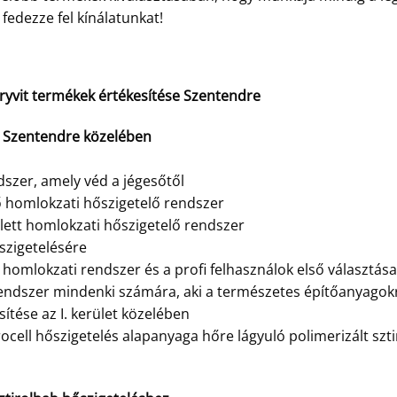
fedezze fel kínálatunkat!
 Dryvit termékek értékesítése Szentendre
e Szentendre közelében
szer, amely véd a jégesőtől
ő homlokzati hőszigetelő rendszer
jlett homlokzati hőszigetelő rendszer
szigetelésére
homlokzati rendszer és a profi felhasználok első választása
endszer mindenki számára, aki a természetes építőanyagok
ítése az I. kerület közelében
ocell hőszigetelés alapanyaga hőre lágyuló polimerizált szt