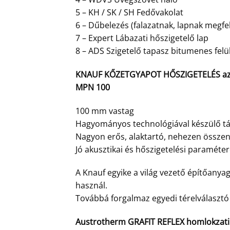
5 – KH / SK / SH Fedővakolat
6 – Dűbelezés (falazatnak, lapnak megfe
7 – Expert Lábazati hőszigetelő lap
8 – ADS Szigetelő tapasz bitumenes felü
KNAUF KŐZETGYAPOT HŐSZIGETELÉS az 1
MPN 100
100 mm vastag
Hagyományos technológiával készülő tá
Nagyon erős, alaktartó, nehezen összeny
Jó akusztikai és hőszigetelési paraméter
A Knauf egyike a világ vezető építőanya
használ.
Továbbá forgalmaz egyedi térelválaszt
Austrotherm GRAFIT REFLEX homlokzati h