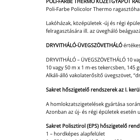
POLI-FARBE THERMO KÖZETGYAPOT RA
Poli-Farbe Policolor Thermo ragasztóha
Lakóházak, középületek -új és régi épüle
felragasztására ill. az üvegháló beágyaz
DRYVITHÁLÓ-ÜVEGSZÖVETHÁLÓ
értékes
DRYVITHÁLÓ – ÜVEGSZÖVETHÁLÓ 10 vagy
10 vagy 50 m x 1 m-es tekercsben, 145 
Alkáli-álló vakolaterősítő üvegszövet, “
Sakret hőszigetelő rendszerek az I. ker
A homlokzatszigetelések gyártása során
Azonban az új- és régi épületek esetén u
Sakret Polisztirol (EPS) hőszigetelő ren
1 – hordképes alapfelület