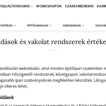
ZOLGÁLTATÁSAINK
WORKSHOPOK
SZAKEMBEREINK
KARR
FESTÉKEK
ÉPÍTŐANYAGOK
SZERSZÁMOK
VEGYIÁ
dások és vakolat rendszerek érték
festéküzlet weboldalán, ahol minden építőipari szakember 
ban hőszigetelő rendszerek, kőzetgyapot, vakolatrendszerek
agasabb ipari szabványoknak megfelelően készültek. Látogas
e sikeres lehet.
oldások
nál az energiahatékonyság növelésére és a fűtési költségek