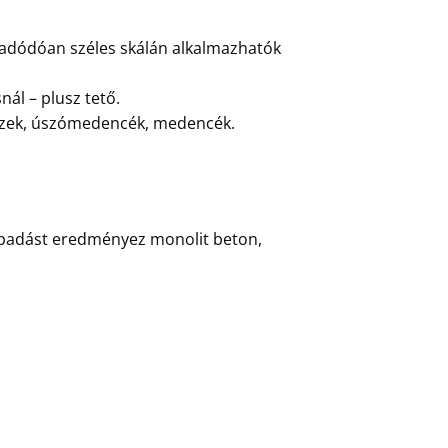
 adódóan széles skálán alkalmazhatók
nál – plusz tető.
lemezek, úszómedencék, medencék.
tapadást eredményez monolit beton,