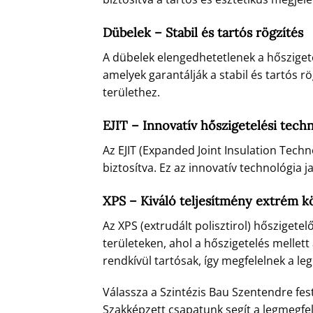
Dübelek – Stabil és tartós rögzítés
A dübelek elengedhetetlenek a hősziget
amelyek garantálják a stabil és tartós r
területhez.
EJIT – Innovatív hőszigetelési tech
Az EJIT (Expanded Joint Insulation Techn
biztosítva. Ez az innovatív technológia j
XPS – Kiváló teljesítmény extrém 
Az XPS (extrudált polisztirol) hőszigete
területeken, ahol a hőszigetelés mellett
rendkívül tartósak, így megfelelnek a 
Válassza a Szintézis Bau Szentendre fes
Szakképzett csapatunk segít a legmegf