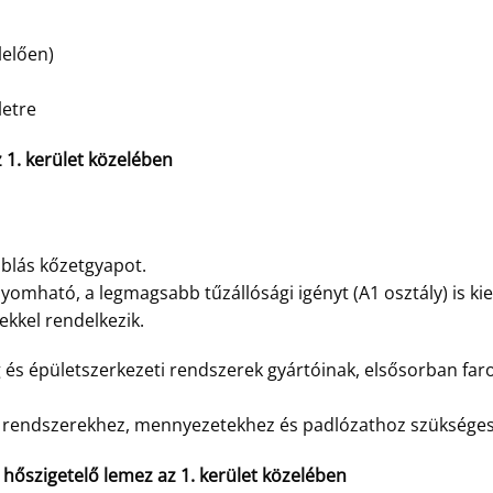
lelően)
letre
. kerület közelében
blás kőzetgyapot.
omható, a legmagsabb tűzállósági igényt (A1 osztály) is kie
ekkel rendelkezik.
g és épületszerkezeti rendszerek gyártóinak, elsősorban fa
ó rendszerekhez, mennyezetekhez és padlózathoz szükséges
őszigetelő lemez az 1. kerület közelében