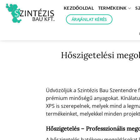
Skip
KEZDŐOLDAL
TERMÉKEINK
S
to
content
ÁRAJÁNLAT KÉRÉS
Hőszigetelési megol
Üdvözöljük a Szintézis Bau Szentendre 
prémium minőségű anyagokat. Kínálatunk
XPS is szerepelnek, melyek mind a legm
termékeinket, melyekkel minden projektj
Hőszigetelés – Professzionális meg
A hőszigetelés hatékony megoldásokat kí