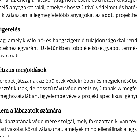
telő anyagokat talál, amelyek hosszú távú védelmet és haté
n kiválasztani a legmegfelelőbb anyagokat az adott projekthe
igetelés
ag, amely kiváló hő- és hangszigetelő tulajdonságokkal rend
ojektekhez egyaránt. Üzletünkben többféle kőzetgyapot termé
rásoknak.
tétikus megoldások
zerepet játszanak az épületek védelmében és megjelenéséb
sztétikusak, de hosszú távú védelmet is nyújtanak. A megfe
meghozatalában, figyelembe véve a projekt specifikus igénye
lem a lábazatok számára
tek lábazatának védelmére szolgál, mely fokozottan ki van t
ati vakolat közül választhat, amelyek mind ellenállnak a l
nést.