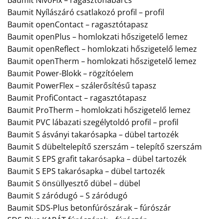
Baumit Nyílászáró csatlakozó profil – profil
Baumit openContact – ragasztótapasz
Baumit openPlus – homlokzati hőszigetelő lemez
Baumit openReflect – homlokzati hőszigetelő lemez
Baumit openTherm – homlokzati hőszigetelő lemez
Baumit Power-Blokk – rögzítóelem
Baumit PowerFlex – szálerősítésű tapasz
Baumit ProfiContact – ragasztótapasz
Baumit ProTherm – homlokzati hőszigetelő lemez
Baumit PVC lábazati szegélytoldó profil – profil
Baumit S ásványi takarósapka – dübel tartozék
Baumit S dübeltelepítő szerszám – telepítő szerszám
Baumit S EPS grafit takarósapka – dübel tartozék
Baumit S EPS takarósapka – dübel tartozék
Baumit S önsüllyesztő dübel – dübel
Baumit S záródugó – S záródugó
Baumit SDS-Plus betonfúrószárak – fúrószár