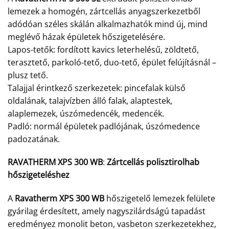
lemezek a homogén, zártcellás anyagszerkezetből
adódóan széles skálán alkalmazhatók mind új, mind
meglévő házak épületek hőszigetelésére.
Lapos-tetők: fordított kavics leterhelésű, zöldtető,
terasztető, parkoló-tető, duo-tető, épület felújításnál –
plusz tető.
Talajjal érintkező szerkezetek: pincefalak külső
oldalának, talajvízben álló falak, alaptestek,
alaplemezek, úszómedencék, medencék.
Padló: normál épületek padlójának, úszómedence
padozatának.
RAVATHERM XPS 300 WB
:
Zártcellás polisztirolhab
hőszigeteléshez
A
Ravatherm XPS 300 WB
hőszigetelő lemezek felülete
gyárilag érdesített, amely nagyszilárdságú tapadást
eredményez monolit beton, vasbeton szerkezetekhez,