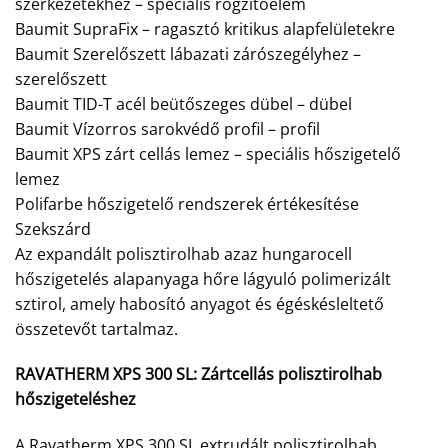
szerkezetekhez – speciális rögzítőelem
Baumit SupraFix – ragasztó kritikus alapfelületekre
Baumit Szerelőszett lábazati zárószegélyhez –
szerelőszett
Baumit TID-T acél beütőszeges dübel – dübel
Baumit Vízorros sarokvédő profil – profil
Baumit XPS zárt cellás lemez – speciális hőszigetelő
lemez
Polifarbe hőszigetelő rendszerek értékesítése
Szekszárd
Az expandált polisztirolhab azaz hungarocell
hőszigetelés alapanyaga hőre lágyuló polimerizált
sztirol, amely habosító anyagot és égéskésleltető
összetevőt tartalmaz.
RAVATHERM XPS 300 SL:
Zártcellás polisztirolhab
hőszigeteléshez
A Ravatherm XPS 300 SL extrudált polisztirolhab