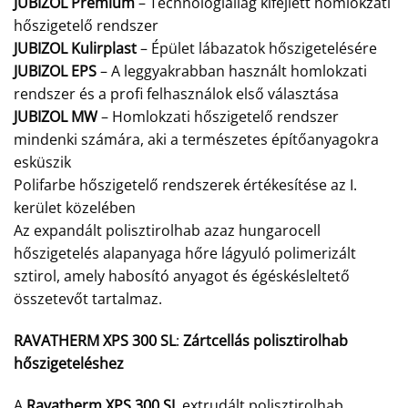
JUBIZOL Premium
– Technológiailag kifejlett homlokzati
hőszigetelő rendszer
JUBIZOL Kulirplast
– Épület lábazatok hőszigetelésére
JUBIZOL EPS
– A leggyakrabban használt homlokzati
rendszer és a profi felhasználok első választása
JUBIZOL MW
– Homlokzati hőszigetelő rendszer
mindenki számára, aki a természetes építőanyagokra
esküszik
Polifarbe hőszigetelő rendszerek értékesítése az I.
kerület közelében
Az expandált polisztirolhab azaz hungarocell
hőszigetelés alapanyaga hőre lágyuló polimerizált
sztirol, amely habosító anyagot és égéskésleltető
összetevőt tartalmaz.
RAVATHERM XPS 300 SL
:
Zártcellás polisztirolhab
hőszigeteléshez
A
Ravatherm XPS 300 SL
extrudált polisztirolhab