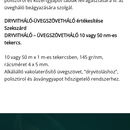
polisztirol és közertgyapot táblák felragasztására ill. az
üvegháló beágyazására szolgál.
DRYVITHÁLÓ-ÜVEGSZÖVETHÁLÓ értékesítése
Szekszárd
DRYVITHÁLÓ – ÜVEGSZÖVETHÁLÓ 10 vagy 50 nm-es
tekercs.
10 vagy 50 m x 1 m-es tekercsben, 145 gr/nm,
rácsméret 4 x 5 mm.
Alkáliálló vakolaterősítő üvegszövet, “dryvitoláshoz”,
polisztirol és ásványgyapot hőszigetelő rendszerhez.