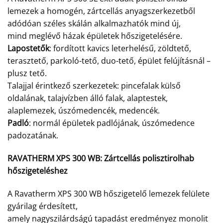
lemezek a homogén, zártcellás anyagszerkezetből
adódóan széles skálán alkalmazhatók mind új,
mind meglévő házak épületek hőszigetelésére.
Lapostetők
: fordított kavics leterhelésű, zöldtető,
terasztető, parkoló-tető, duo-tető, épület felújításnál –
plusz tető.
Talajjal érintkező szerkezetek: pincefalak külső
oldalának, talajvízben álló falak, alaptestek,
alaplemezek, úszómedencék, medencék.
Padló
: normál épületek padlójának, úszómedence
padozatának.
RAVATHERM XPS 300 WB:
Zártcellás polisztirolhab
hőszigeteléshez
A Ravatherm XPS 300 WB hőszigetelő lemezek felülete
gyárilag érdesített,
amely nagyszilárdságú tapadást eredményez monolit