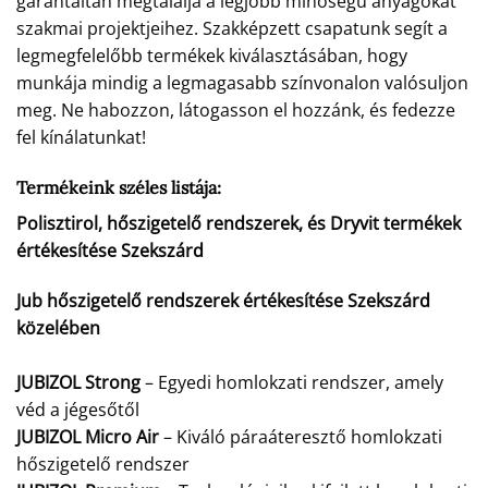
garantáltan megtalálja a legjobb minőségű anyagokat
szakmai projektjeihez. Szakképzett csapatunk segít a
legmegfelelőbb termékek kiválasztásában, hogy
munkája mindig a legmagasabb színvonalon valósuljon
meg. Ne habozzon, látogasson el hozzánk, és fedezze
fel kínálatunkat!
Termékeink széles listája:
Polisztirol, hőszigetelő rendszerek, és Dryvit termékek
értékesítése Szekszárd
Jub hőszigetelő rendszerek értékesítése Szekszárd
közelében
JUBIZOL Strong
– Egyedi homlokzati rendszer, amely
véd a jégesőtől
JUBIZOL Micro Air
– Kiváló páraáteresztő homlokzati
hőszigetelő rendszer