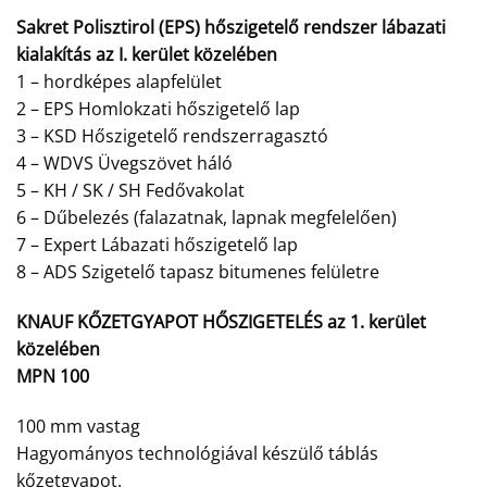
Sakret Polisztirol (EPS) hőszigetelő rendszer lábazati
kialakítás az I. kerület közelében
1 – hordképes alapfelület
2 – EPS Homlokzati hőszigetelő lap
3 – KSD Hőszigetelő rendszerragasztó
4 – WDVS Üvegszövet háló
5 – KH / SK / SH Fedővakolat
6 – Dűbelezés (falazatnak, lapnak megfelelően)
7 – Expert Lábazati hőszigetelő lap
8 – ADS Szigetelő tapasz bitumenes felületre
KNAUF KŐZETGYAPOT HŐSZIGETELÉS az 1. kerület
közelében
MPN 100
100 mm vastag
Hagyományos technológiával készülő táblás
kőzetgyapot.