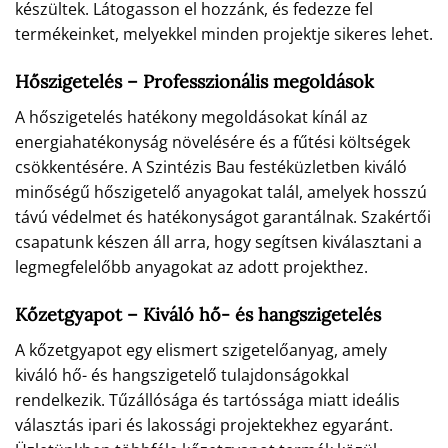
készültek. Látogasson el hozzánk, és fedezze fel
termékeinket, melyekkel minden projektje sikeres lehet.
Hőszigetelés – Professzionális megoldások
A hőszigetelés hatékony megoldásokat kínál az
energiahatékonyság növelésére és a fűtési költségek
csökkentésére. A Szintézis Bau festéküzletben kiváló
minőségű hőszigetelő anyagokat talál, amelyek hosszú
távú védelmet és hatékonyságot garantálnak. Szakértői
csapatunk készen áll arra, hogy segítsen kiválasztani a
legmegfelelőbb anyagokat az adott projekthez.
Kőzetgyapot – Kiváló hő- és hangszigetelés
A kőzetgyapot egy elismert szigetelőanyag, amely
kiváló hő- és hangszigetelő tulajdonságokkal
rendelkezik. Tűzállósága és tartóssága miatt ideális
választás ipari és lakossági projektekhez egyaránt.