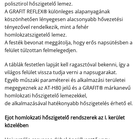
polisztirol hőszigetelő lemez.
A GRAFIT REFLEX® különleges alapanyagának
köszönhetően lényegesen alacsonyabb hővezetési
tényezővel rendelkezik, mint a fehér
homlokzatszigetelő lemez.
A festék bevonat meggátolja, hogy erős napsütésben a
felület túlzottan felmelegedjen.
A táblák festetlen lapját kell ragasztóval bekenni, így a
világos felület vissza tudja verni a napsugarakat.
Egyéb műszaki paraméterei és alkalmazási területei
megegyeznek az AT-H80 jelű és a GRAFIT® márkanevű
homlokzati hőszigetelő lemezekkel,
de alkalmazásával hatékonyabb hőszigetelés érhető el.
Ejot homlokzati hőszigetelő rendszerek az I. kerület
közelében