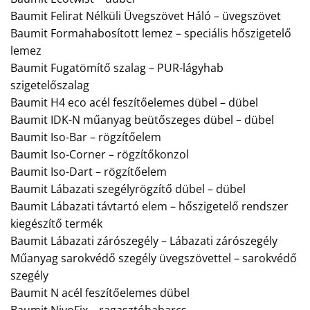
Baumit Felirat Nélküli Üvegszövet Háló – üvegszövet
Baumit Formahabosított lemez – speciális hőszigetelő
lemez
Baumit Fugatömítő szalag – PUR-lágyhab
szigetelőszalag
Baumit H4 eco acél feszítőelemes dübel – dübel
Baumit IDK-N műanyag beütőszeges dübel – dübel
Baumit Iso-Bar – rögzítőelem
Baumit Iso-Corner – rögzítőkonzol
Baumit Iso-Dart – rögzítőelem
Baumit Lábazati szegélyrögzítő dübel – dübel
Baumit Lábazati távtartó elem – hőszigetelő rendszer
kiegészítő termék
Baumit Lábazati zárószegély – Lábazati zárószegély
Műanyag sarokvédő szegély üvegszövettel – sarokvédő
szegély
Baumit N acél feszítőelemes dübel
Baumit NivoFix – ragasztóhabarcs