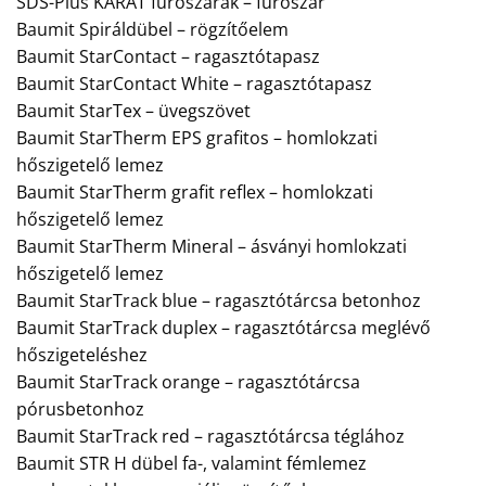
SDS-Plus KARÁT fúrószárak – fúrószár
Baumit Spiráldübel – rögzítőelem
Baumit StarContact – ragasztótapasz
Baumit StarContact White – ragasztótapasz
Baumit StarTex – üvegszövet
Baumit StarTherm EPS grafitos – homlokzati
hőszigetelő lemez
Baumit StarTherm grafit reflex – homlokzati
hőszigetelő lemez
Baumit StarTherm Mineral – ásványi homlokzati
hőszigetelő lemez
Baumit StarTrack blue – ragasztótárcsa betonhoz
Baumit StarTrack duplex – ragasztótárcsa meglévő
hőszigeteléshez
Baumit StarTrack orange – ragasztótárcsa
pórusbetonhoz
Baumit StarTrack red – ragasztótárcsa téglához
Baumit STR H dübel fa-, valamint fémlemez