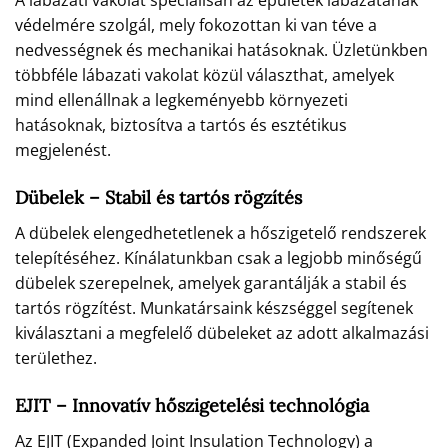
A lábazati vakolat speciálisan az épületek lábazatának
védelmére szolgál, mely fokozottan ki van téve a
nedvességnek és mechanikai hatásoknak. Üzletünkben
többféle lábazati vakolat közül választhat, amelyek
mind ellenállnak a legkeményebb környezeti
hatásoknak, biztosítva a tartós és esztétikus
megjelenést.
Dübelek – Stabil és tartós rögzítés
A dübelek elengedhetetlenek a hőszigetelő rendszerek
telepítéséhez. Kínálatunkban csak a legjobb minőségű
dübelek szerepelnek, amelyek garantálják a stabil és
tartós rögzítést. Munkatársaink készséggel segítenek
kiválasztani a megfelelő dübeleket az adott alkalmazási
területhez.
EJIT – Innovatív hőszigetelési technológia
Az EJIT (Expanded Joint Insulation Technology) a