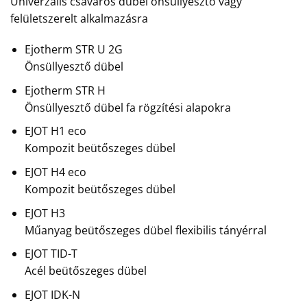
Univerzális csavaros dübel önsüllyesztő vagy
felületszerelt alkalmazásra
Ejotherm STR U 2G
Önsüllyesztő dübel
Ejotherm STR H
Önsüllyesztő dübel fa rögzítési alapokra
EJOT H1 eco
Kompozit beütőszeges dübel
EJOT H4 eco
Kompozit beütőszeges dübel
EJOT H3
Műanyag beütőszeges dübel flexibilis tányérral
EJOT TID-T
Acél beütőszeges dübel
EJOT IDK-N