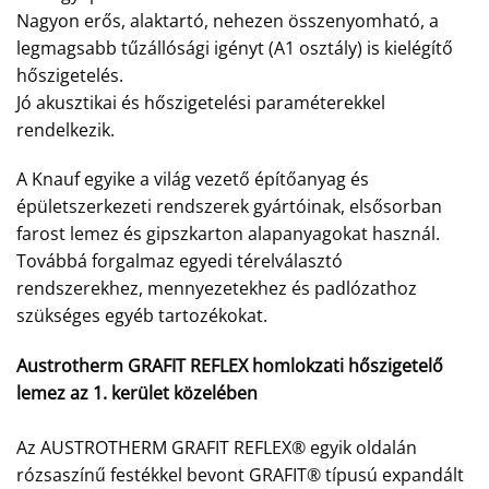
Nagyon erős, alaktartó, nehezen összenyomható, a
legmagsabb tűzállósági igényt (A1 osztály) is kielégítő
hőszigetelés.
Jó akusztikai és hőszigetelési paraméterekkel
rendelkezik.
A Knauf egyike a világ vezető építőanyag és
épületszerkezeti rendszerek gyártóinak, elsősorban
farost lemez és gipszkarton alapanyagokat használ.
Továbbá forgalmaz egyedi térelválasztó
rendszerekhez, mennyezetekhez és padlózathoz
szükséges egyéb tartozékokat.
Austrotherm GRAFIT REFLEX homlokzati hőszigetelő
lemez az 1. kerület közelében
Az AUSTROTHERM GRAFIT REFLEX® egyik oldalán
rózsaszínű festékkel bevont GRAFIT® típusú expandált