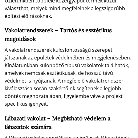
Üzletünkben többféle kőzetgyapot termék közül
választhat, melyek mind megfelelnek a legszigorúbb
építési előírásoknak.
Vakolatrendszerek – Tartós és esztétikus
megoldások
A vakolatrendszerek kulcsfontosságú szerepet
játszanak az épületek védelmében és megjelenésében.
Kínálatunkban különböző típusú vakolatok találhatók,
amelyek nemcsak esztétikusak, de hosszú távú
védelmet is nyújtanak. A megfelelő vakolatrendszer
kiválasztása során szakértőink segítenek a legjobb
döntés meghozatalában, figyelembe véve a projekt
specifikus igényeit.
Lábazati vakolat – Megbízható védelem a
lábazatok számára