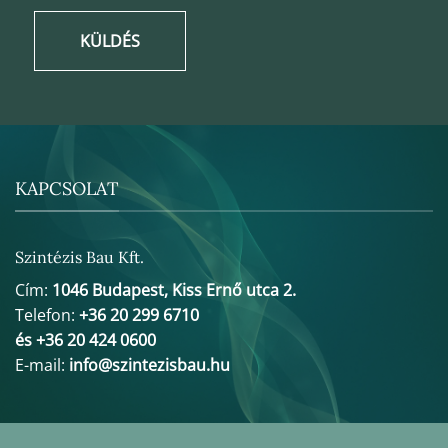
KÜLDÉS
KAPCSOLAT
Szintézis Bau Kft.
Cím:
1046 Budapest, Kiss Ernő utca 2.
Telefon:
+36 20 299 6710
és +36 20 424 0600
E-mail:
info@szintezisbau.hu