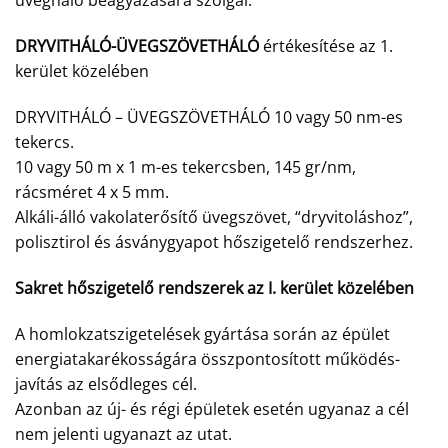
üvegháló beágyazására szolgál.
DRYVITHÁLÓ-ÜVEGSZÖVETHÁLÓ
értékesítése az 1.
kerület közelében
DRYVITHÁLÓ – ÜVEGSZÖVETHÁLÓ 10 vagy 50 nm-es
tekercs.
10 vagy 50 m x 1 m-es tekercsben, 145 gr/nm,
rácsméret 4 x 5 mm.
Alkáli-álló vakolaterősítő üvegszövet, “dryvitoláshoz”,
polisztirol és ásványgyapot hőszigetelő rendszerhez.
Sakret hőszigetelő rendszerek az I. kerület közelében
A homlokzatszigetelések gyártása során az épület
energiatakarékosságára összpontosított működés-
javítás az elsődleges cél.
Azonban az új- és régi épületek esetén ugyanaz a cél
nem jelenti ugyanazt az utat.