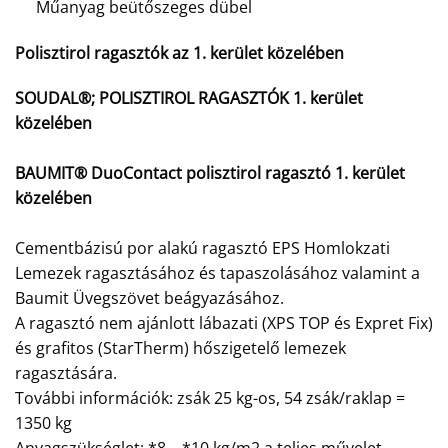
Műanyag beütőszeges dübel
Polisztirol ragasztók az 1. kerület közelében
SOUDAL®; POLISZTIROL RAGASZTÓK 1. kerület
közelében
BAUMIT® DuoContact polisztirol ragasztó 1. kerület
közelében
Cementbázisú por alakú ragasztó EPS Homlokzati
Lemezek ragasztásához és tapaszolásához valamint a
Baumit Üvegszövet beágyazásához.
A ragasztó nem ajánlott lábazati (XPS TOP és Expret Fix)
és grafitos (StarTherm) hőszigetelő lemezek
ragasztására.
További információk: zsák 25 kg-os, 54 zsák/raklap =
1350 kg