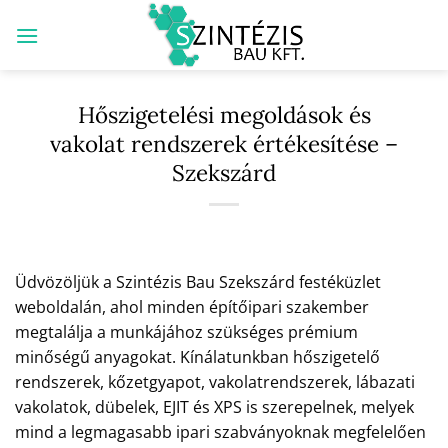
Skip
to
content
Hőszigetelési megoldások és
vakolat rendszerek értékesítése –
Szekszárd
Üdvözöljük a Szintézis Bau Szekszárd festéküzlet
weboldalán, ahol minden építőipari szakember
megtalálja a munkájához szükséges prémium
minőségű anyagokat. Kínálatunkban hőszigetelő
rendszerek, kőzetgyapot, vakolatrendszerek, lábazati
vakolatok, dübelek, EJIT és XPS is szerepelnek, melyek
mind a legmagasabb ipari szabványoknak megfelelően