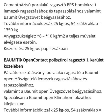
Cementbázisú poralakú ragasztó EPS homlokzati
lemezek ragasztásához és tapaszolásához valamint
Baumit Üvegszövet beágyazásához.
További információk: zsák 25 kg-os, 54 zsák/raklap =
1350 kg
Anyagszükséglet: *8 – *10 kg/m2 a teljes művelet
elvégzése esetén.
Kiszerelés: 25 kg-os papír zsákban
BAUMIT® OpenContact polisztirol ragasztó 1. kerület
közelében
Páraáteresztő ásványi poralakú ragasztó a Baumit
open Hőszigetelő lemezek ragasztásához és
tapaszolásához,
valamint a Baumit open Üvegszövet beágyazásához.
Speciálisan a Baumit open Klímahomlokzathoz
kifejlesztve.
További információk: zsák 25 kg-os, 54 zsák/raklap =