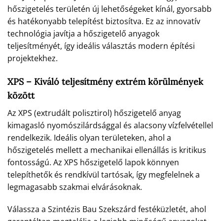
hőszigetelés területén új lehetőségeket kínál, gyorsabb
és hatékonyabb telepítést biztosítva. Ez az innovatív
technológia javítja a hőszigetelő anyagok
teljesítményét, így ideális választás modern építési
projektekhez.
XPS – Kiváló teljesítmény extrém körülmények
között
Az XPS (extrudált polisztirol) hőszigetelő anyag
kimagasló nyomószilárdsággal és alacsony vízfelvétellel
rendelkezik. Ideális olyan területeken, ahol a
hőszigetelés mellett a mechanikai ellenállás is kritikus
fontosságú. Az XPS hőszigetelő lapok könnyen
telepíthetők és rendkívül tartósak, így megfelelnek a
legmagasabb szakmai elvárásoknak.
Válassza a Szintézis Bau Szekszárd festéküzletét, ahol