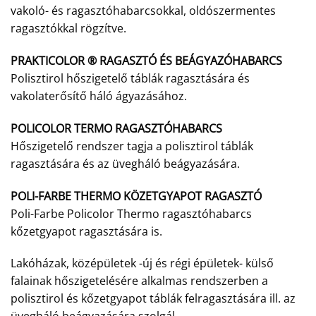
vakoló- és ragasztóhabarcsokkal, oldószermentes
ragasztókkal rögzítve.
PRAKTICOLOR ® RAGASZTÓ ÉS BEÁGYAZÓHABARCS
Polisztirol hőszigetelő táblák ragasztására és
vakolaterősítő háló ágyazásához.
POLICOLOR TERMO RAGASZTÓHABARCS
Hőszigetelő rendszer tagja a polisztirol táblák
ragasztására és az üvegháló beágyazására.
POLI-FARBE THERMO KÖZETGYAPOT RAGASZTÓ
Poli-Farbe Policolor Thermo ragasztóhabarcs
kőzetgyapot ragasztására is.
Lakóházak, középületek -új és régi épületek- külső
falainak hőszigetelésére alkalmas rendszerben a
polisztirol és kőzetgyapot táblák felragasztására ill. az