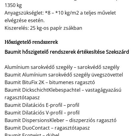
1350 kg
Anyagszükséglet: *8 – *10 kg/m2 a teljes művelet
elvégzése esetén.
Kiszerelés: 25 kg-os papír zsákban
Hőszigetelő rendszerek
Baumit hőszigetelő rendszerek értékesítése Szekszárd
Alumínium sarokvédő szegély – sarokvédő szegély
Baumit Alumínium sarokvédő szegély üvegszövettel
Baumit BituFix 2K – bitumenes ragasztó
Baumit DickschichtKlebespachtel – vastagágyazású
ragasztótapasz
Baumit Dilatációs E-profil – profil
Baumit Dilatációs V-profil – profil
Baumit DispersionsKleber – diszperziós ragasztó
Baumit DuoContact – ragasztótapasz
Baumit Ecotwist – dübel