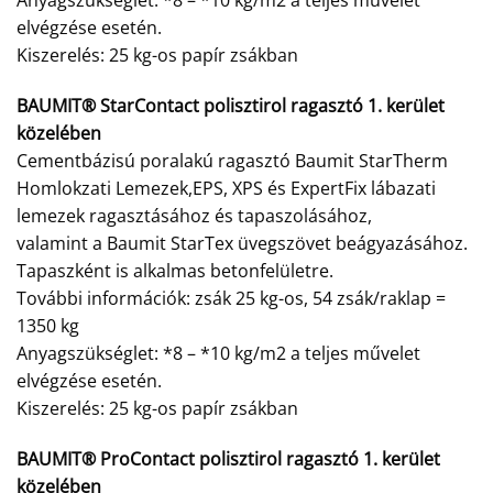
Anyagszükséglet: *8 – *10 kg/m2 a teljes művelet
elvégzése esetén.
Kiszerelés: 25 kg-os papír zsákban
BAUMIT® StarContact polisztirol ragasztó 1. kerület
közelében
Cementbázisú poralakú ragasztó Baumit StarTherm
Homlokzati Lemezek,EPS, XPS és ExpertFix lábazati
lemezek ragasztásához és tapaszolásához,
valamint a Baumit StarTex üvegszövet beágyazásához.
Tapaszként is alkalmas betonfelületre.
További információk: zsák 25 kg-os, 54 zsák/raklap =
1350 kg
Anyagszükséglet: *8 – *10 kg/m2 a teljes művelet
elvégzése esetén.
Kiszerelés: 25 kg-os papír zsákban
BAUMIT® ProContact polisztirol ragasztó 1. kerület
közelében