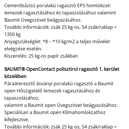
Cementbázisú poralakú ragasztó EPS homlokzati
lemezek ragasztásához és tapaszolásához valamint
Baumit Üvegszövet beágyazásához.
További információk: zsák 25 kg-os, 54 zsák/raklap =
1350 kg
Anyagszükséglet: *8 – *10 kg/m2 a teljes művelet
elvégzése esetén.
Kiszerelés: 25 kg-os papír zsákban
BAUMIT® OpenContact polisztirol ragasztó 1. kerület
közelében
Páraáteresztő ásványi poralakú ragasztó a Baumit
open Hőszigetelő lemezek ragasztásához és
tapaszolásához,
valamint a Baumit open Üvegszövet beágyazásához.
Speciálisan a Baumit open Klímahomlokzathoz
kifejlesztve.
További információk: zsák 25 kg-os, 54 zsák/raklap =