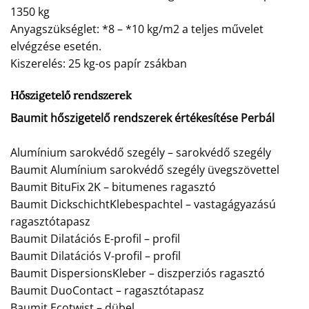
1350 kg
Anyagszükséglet: *8 – *10 kg/m2 a teljes művelet
elvégzése esetén.
Kiszerelés: 25 kg-os papír zsákban
Hőszigetelő rendszerek
Baumit hőszigetelő rendszerek értékesítése Perbál
Alumínium sarokvédő szegély – sarokvédő szegély
Baumit Alumínium sarokvédő szegély üvegszövettel
Baumit BituFix 2K – bitumenes ragasztó
Baumit DickschichtKlebespachtel – vastagágyazású
ragasztótapasz
Baumit Dilatációs E-profil – profil
Baumit Dilatációs V-profil – profil
Baumit DispersionsKleber – diszperziós ragasztó
Baumit DuoContact – ragasztótapasz
Baumit Ecotwist – dübel