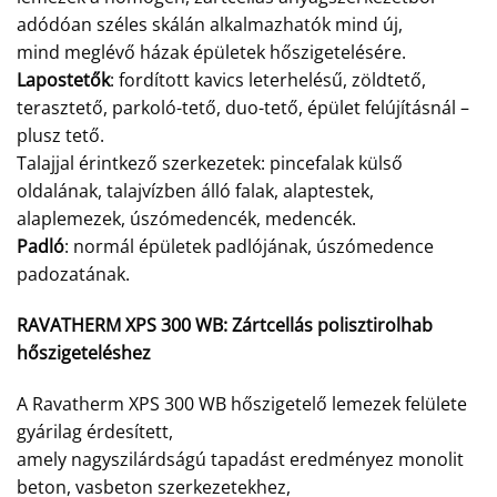
adódóan széles skálán alkalmazhatók mind új,
mind meglévő házak épületek hőszigetelésére.
Lapostetők
: fordított kavics leterhelésű, zöldtető,
terasztető, parkoló-tető, duo-tető, épület felújításnál –
plusz tető.
Talajjal érintkező szerkezetek: pincefalak külső
oldalának, talajvízben álló falak, alaptestek,
alaplemezek, úszómedencék, medencék.
Padló
: normál épületek padlójának, úszómedence
padozatának.
RAVATHERM XPS 300 WB:
Zártcellás polisztirolhab
hőszigeteléshez
A Ravatherm XPS 300 WB hőszigetelő lemezek felülete
gyárilag érdesített,
amely nagyszilárdságú tapadást eredményez monolit
beton, vasbeton szerkezetekhez,