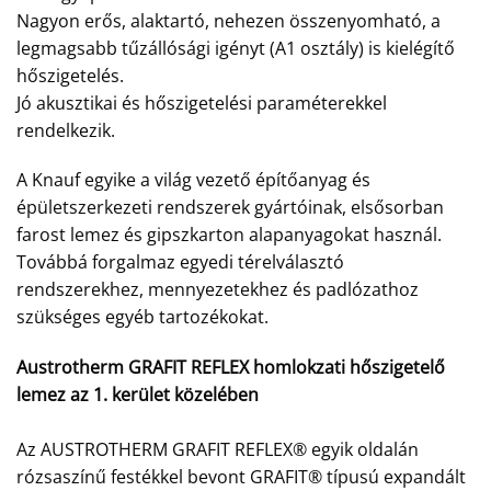
Nagyon erős, alaktartó, nehezen összenyomható, a
legmagsabb tűzállósági igényt (A1 osztály) is kielégítő
hőszigetelés.
Jó akusztikai és hőszigetelési paraméterekkel
rendelkezik.
A Knauf egyike a világ vezető építőanyag és
épületszerkezeti rendszerek gyártóinak, elsősorban
farost lemez és gipszkarton alapanyagokat használ.
Továbbá forgalmaz egyedi térelválasztó
rendszerekhez, mennyezetekhez és padlózathoz
szükséges egyéb tartozékokat.
Austrotherm GRAFIT REFLEX homlokzati hőszigetelő
lemez az 1. kerület közelében
Az AUSTROTHERM GRAFIT REFLEX® egyik oldalán
rózsaszínű festékkel bevont GRAFIT® típusú expandált