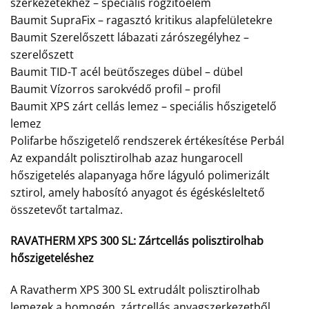
szerkezetekhez – speciális rögzítőelem
Baumit SupraFix – ragasztó kritikus alapfelületekre
Baumit Szerelőszett lábazati zárószegélyhez –
szerelőszett
Baumit TID-T acél beütőszeges dübel – dübel
Baumit Vízorros sarokvédő profil – profil
Baumit XPS zárt cellás lemez – speciális hőszigetelő
lemez
Polifarbe hőszigetelő rendszerek értékesítése Perbál
Az expandált polisztirolhab azaz hungarocell
hőszigetelés alapanyaga hőre lágyuló polimerizált
sztirol, amely habosító anyagot és égéskésleltető
összetevőt tartalmaz.
RAVATHERM XPS 300 SL:
Zártcellás polisztirolhab
hőszigeteléshez
A Ravatherm XPS 300 SL extrudált polisztirolhab
lemezek a homogén, zártcellás anyagszerkezetből