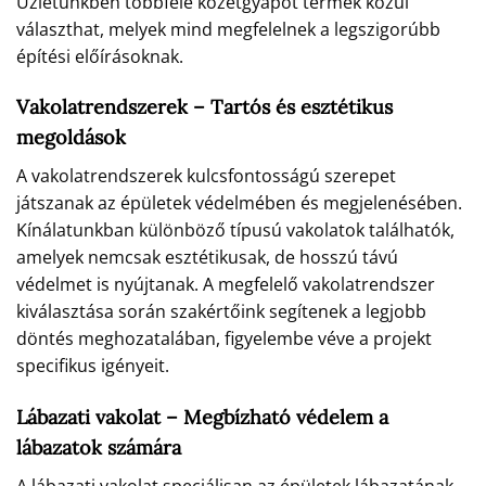
Üzletünkben többféle kőzetgyapot termék közül
választhat, melyek mind megfelelnek a legszigorúbb
építési előírásoknak.
Vakolatrendszerek – Tartós és esztétikus
megoldások
A vakolatrendszerek kulcsfontosságú szerepet
játszanak az épületek védelmében és megjelenésében.
Kínálatunkban különböző típusú vakolatok találhatók,
amelyek nemcsak esztétikusak, de hosszú távú
védelmet is nyújtanak. A megfelelő vakolatrendszer
kiválasztása során szakértőink segítenek a legjobb
döntés meghozatalában, figyelembe véve a projekt
specifikus igényeit.
Lábazati vakolat – Megbízható védelem a
lábazatok számára