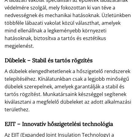
A lábazati vakolat speciálisan az épületek lábazatának
védelmére szolgál, mely fokozottan ki van téve a
nedvességnek és mechanikai hatásoknak. Üzletünkben
többféle lábazati vakolat közül választhat, amelyek
mind ellenállnak a legkeményebb környezeti
hatásoknak, biztosítva a tartós és esztétikus
megjelenést.
Dübelek – Stabil és tartós rögzítés
A dübelek elengedhetetlenek a hőszigetelő rendszerek
telepítéséhez. Kínálatunkban csak a legjobb minőségű
dübelek szerepelnek, amelyek garantálják a stabil és
tartós rögzítést. Munkatársaink készséggel segítenek
kiválasztani a megfelelő dübeleket az adott alkalmazási
területhez.
EJIT – Innovatív hőszigetelési technológia
Az EJIT (Expanded Joint Insulation Technology) a