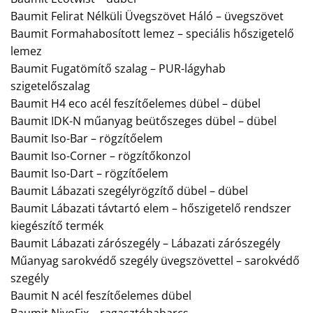
Baumit Felirat Nélküli Üvegszövet Háló – üvegszövet
Baumit Formahabosított lemez – speciális hőszigetelő
lemez
Baumit Fugatömítő szalag – PUR-lágyhab
szigetelőszalag
Baumit H4 eco acél feszítőelemes dübel – dübel
Baumit IDK-N műanyag beütőszeges dübel – dübel
Baumit Iso-Bar – rögzítőelem
Baumit Iso-Corner – rögzítőkonzol
Baumit Iso-Dart – rögzítőelem
Baumit Lábazati szegélyrögzítő dübel – dübel
Baumit Lábazati távtartó elem – hőszigetelő rendszer
kiegészítő termék
Baumit Lábazati zárószegély – Lábazati zárószegély
Műanyag sarokvédő szegély üvegszövettel – sarokvédő
szegély
Baumit N acél feszítőelemes dübel
Baumit NivoFix – ragasztóhabarcs