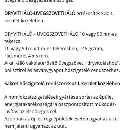
üvegháló beágyazására szolgál.
DRYVITHÁLÓ-ÜVEGSZÖVETHÁLÓ
értékesítése az 1.
kerület közelében
DRYVITHÁLÓ – ÜVEGSZÖVETHÁLÓ 10 vagy 50 nm-es
tekercs.
10 vagy 50 m x 1 m-es tekercsben, 145 gr/nm,
rácsméret 4 x 5 mm.
Alkáli-álló vakolaterősítő üvegszövet, “dryvitoláshoz”,
polisztirol és ásványgyapot hőszigetelő rendszerhez.
Sakret hőszigetelő rendszerek az I. kerület közelében
A homlokzatszigetelések gyártása során az épület
energiatakarékosságára összpontosított működés-
javítás az elsődleges cél.
Azonban az új- és régi épületek esetén ugyanaz a cél
nem jelenti ugyanazt az utat.