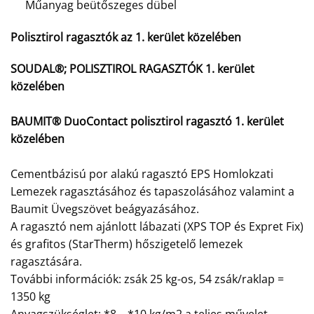
Műanyag beütőszeges dübel
Polisztirol ragasztók az 1. kerület közelében
SOUDAL®; POLISZTIROL RAGASZTÓK 1. kerület
közelében
BAUMIT® DuoContact polisztirol ragasztó 1. kerület
közelében
Cementbázisú por alakú ragasztó EPS Homlokzati
Lemezek ragasztásához és tapaszolásához valamint a
Baumit Üvegszövet beágyazásához.
A ragasztó nem ajánlott lábazati (XPS TOP és Expret Fix)
és grafitos (StarTherm) hőszigetelő lemezek
ragasztására.
További információk: zsák 25 kg-os, 54 zsák/raklap =
1350 kg