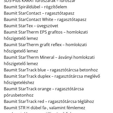
SDS-Plus KARÁT fúrószárak – fúrószár
Baumit Spiráldübel – rögzítőelem
Baumit StarContact – ragasztótapasz
Baumit StarContact White – ragasztótapasz
Baumit StarTex – üvegszövet
Baumit StarTherm EPS grafitos – homlokzati
hőszigetelő lemez
Baumit StarTherm grafit reflex – homlokzati
hőszigetelő lemez
Baumit StarTherm Mineral – ásványi homlokzati
hőszigetelő lemez
Baumit StarTrack blue – ragasztótárcsa betonhoz
Baumit StarTrack duplex – ragasztótárcsa meglévő
hőszigeteléshez
Baumit StarTrack orange – ragasztótárcsa
pórusbetonhoz
Baumit StarTrack red – ragasztótárcsa téglához
Baumit STR H dübel fa-, valamint fémlemez