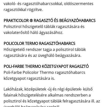
vakoló- és ragasztóhabarcsokkal, oldószermentes
ragasztókkal rögzítve.
PRAKTICOLOR ® RAGASZTÓ ÉS BEÁGYAZÓHABARCS
Polisztirol hőszigetelő táblák ragasztására és
vakolaterősítő háló ágyazásához.
POLICOLOR TERMO RAGASZTÓHABARCS
Hőszigetelő rendszer tagja a polisztirol táblák
ragasztására és az üvegháló beágyazására.
POLI-FARBE THERMO KÖZETGYAPOT RAGASZTÓ
Poli-Farbe Policolor Thermo ragasztóhabarcs
kőzetgyapot ragasztására is.
Lakóházak, középületek -új és régi épületek- külső
falainak hőszigetelésére alkalmas rendszerben a
polisztirol és kőzetgyapot táblák felragasztására ill. az