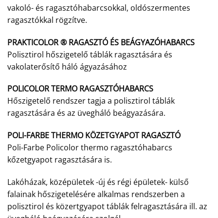
vakoló- és ragasztóhabarcsokkal, oldószermentes
ragasztókkal rögzítve.
PRAKTICOLOR ® RAGASZTÓ ÉS BEÁGYAZÓHABARCS
Polisztirol hőszigetelő táblák ragasztására és
vakolaterősítő háló ágyazásához
POLICOLOR TERMO RAGASZTÓHABARCS
Hőszigetelő rendszer tagja a polisztirol táblák
ragasztására és az üvegháló beágyazására.
POLI-FARBE THERMO KÖZETGYAPOT RAGASZTÓ
Poli-Farbe Policolor thermo ragasztóhabarcs
kőzetgyapot ragasztására is.
Lakóházak, középületek -új és régi épületek- külső
falainak hőszigetelésére alkalmas rendszerben a
polisztirol és közertgyapot táblák felragasztására ill. az