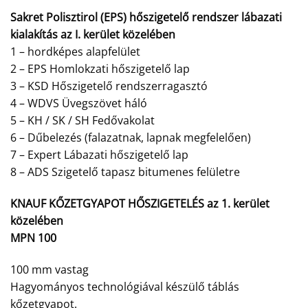
Sakret Polisztirol (EPS) hőszigetelő rendszer lábazati
kialakítás az I. kerület közelében
1 – hordképes alapfelület
2 – EPS Homlokzati hőszigetelő lap
3 – KSD Hőszigetelő rendszerragasztó
4 – WDVS Üvegszövet háló
5 – KH / SK / SH Fedővakolat
6 – Dűbelezés (falazatnak, lapnak megfelelően)
7 – Expert Lábazati hőszigetelő lap
8 – ADS Szigetelő tapasz bitumenes felületre
KNAUF KŐZETGYAPOT HŐSZIGETELÉS az 1. kerület
közelében
MPN 100
100 mm vastag
Hagyományos technológiával készülő táblás
kőzetgyapot.