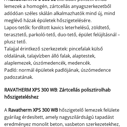
lemezek a homogén, zártcellás anyagszerkezetből
adódóan széles skálán alkalmazhatók mind új, mind
meglévő házak épületek hőszigetelésére.
Lapos-tetők: fordított kavics leterhelésű, zöldtető,
terasztető, parkoló-tető, duo-tető, épület felújításnál –
plusz tető.
Talajjal érintkező szerkezetek: pincefalak külső
oldalának, talajvízben álló falak, alaptestek,
alaplemezek, úszómedencék, medencék.
Padló: normál épületek padlójának, úszómedence
padozatának.
RAVATHERM XPS 300 WB
:
Zártcellás polisztirolhab
hőszigeteléshez
A
Ravatherm XPS 300 WB
hőszigetelő lemezek felülete
gyárilag érdesített, amely nagyszilárdságú tapadást
eredményez monolit beton, vasbeton szerkezetekhez,