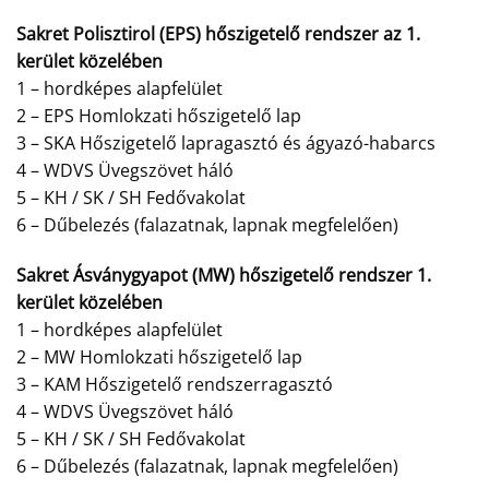
Sakret Polisztirol (EPS) hőszigetelő rendszer az 1.
kerület közelében
1 – hordképes alapfelület
2 – EPS Homlokzati hőszigetelő lap
3 – SKA Hőszigetelő lapragasztó és ágyazó-habarcs
4 – WDVS Üvegszövet háló
5 – KH / SK / SH Fedővakolat
6 – Dűbelezés (falazatnak, lapnak megfelelően)
Sakret Ásványgyapot (MW) hőszigetelő rendszer 1.
kerület közelében
1 – hordképes alapfelület
2 – MW Homlokzati hőszigetelő lap
3 – KAM Hőszigetelő rendszerragasztó
4 – WDVS Üvegszövet háló
5 – KH / SK / SH Fedővakolat
6 – Dűbelezés (falazatnak, lapnak megfelelően)