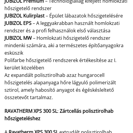
JUBIZOL Premium
– Technológiailag kifejlett homlokzati
hőszigetelő rendszer
JUBIZOL Kulirplast
– Épület lábazatok hőszigetelésére
JUBIZOL EPS
– A leggyakrabban használt homlokzati
rendszer és a profi felhasználok első választása
JUBIZOL MW
– Homlokzati hőszigetelő rendszer
mindenki számára, aki a természetes építőanyagokra
esküszik
Polifarbe hőszigetelő rendszerek értékesítése az I.
kerület közelében
Az expandált polisztirolhab azaz hungarocell
hőszigetelés alapanyaga hőre lágyuló polimerizált
sztirol, amely habosító anyagot és égéskésleltető
összetevőt tartalmaz.
RAVATHERM XPS 300 SL
:
Zártcellás polisztirolhab
hőszigeteléshez
A
Ravatherm XPS 300 SL
extrudált polisztirolhab