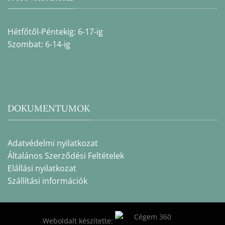
Hétfőtől-Péntekig: 6-17-ig
Szombat: 6-14-ig
DOKUMENTUMOK
Adatvédelmi nyilatkozat
Általános Szerződési Feltételek
Elállási nyilatkozat
Szállítási információk
Weboldalt készítette: