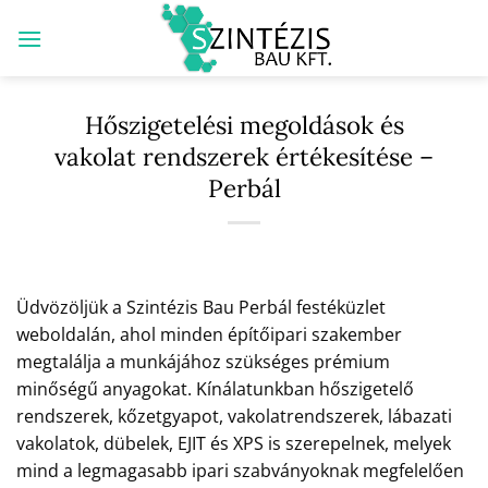
Skip
to
content
Hőszigetelési megoldások és
vakolat rendszerek értékesítése –
Perbál
Üdvözöljük a Szintézis Bau Perbál festéküzlet
weboldalán, ahol minden építőipari szakember
megtalálja a munkájához szükséges prémium
minőségű anyagokat. Kínálatunkban hőszigetelő
rendszerek, kőzetgyapot, vakolatrendszerek, lábazati
vakolatok, dübelek, EJIT és XPS is szerepelnek, melyek
mind a legmagasabb ipari szabványoknak megfelelően