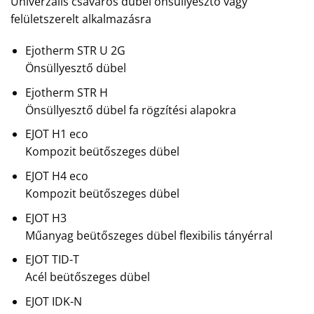
Univerzális csavaros dübel önsüllyesztő vagy
felületszerelt alkalmazásra
Ejotherm STR U 2G
Önsüllyesztő dübel
Ejotherm STR H
Önsüllyesztő dübel fa rögzítési alapokra
EJOT H1 eco
Kompozit beütőszeges dübel
EJOT H4 eco
Kompozit beütőszeges dübel
EJOT H3
Műanyag beütőszeges dübel flexibilis tányérral
EJOT TID-T
Acél beütőszeges dübel
EJOT IDK-N