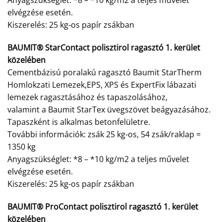
Anyagszükséglet: *8 – *10 kg/m2 a teljes művelet
elvégzése esetén.
Kiszerelés: 25 kg-os papír zsákban
BAUMIT® StarContact polisztirol ragasztó 1. kerület
közelében
Cementbázisú poralakú ragasztó Baumit StarTherm
Homlokzati Lemezek,EPS, XPS és ExpertFix lábazati
lemezek ragasztásához és tapaszolásához,
valamint a Baumit StarTex üvegszövet beágyazásához.
Tapaszként is alkalmas betonfelületre.
További információk: zsák 25 kg-os, 54 zsák/raklap =
1350 kg
Anyagszükséglet: *8 – *10 kg/m2 a teljes művelet
elvégzése esetén.
Kiszerelés: 25 kg-os papír zsákban
BAUMIT® ProContact polisztirol ragasztó 1. kerület
közelében