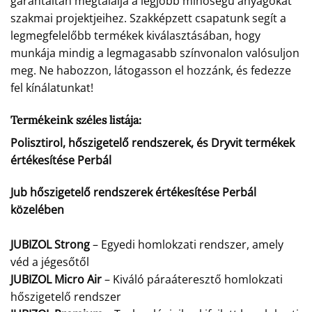
garantáltan megtalálja a legjobb minőségű anyagokat
szakmai projektjeihez. Szakképzett csapatunk segít a
legmegfelelőbb termékek kiválasztásában, hogy
munkája mindig a legmagasabb színvonalon valósuljon
meg. Ne habozzon, látogasson el hozzánk, és fedezze
fel kínálatunkat!
Termékeink széles listája:
Polisztirol, hőszigetelő rendszerek, és Dryvit termékek
értékesítése Perbál
Jub hőszigetelő rendszerek értékesítése Perbál
közelében
JUBIZOL Strong
– Egyedi homlokzati rendszer, amely
véd a jégesőtől
JUBIZOL Micro Air
– Kiváló páraáteresztő homlokzati
hőszigetelő rendszer