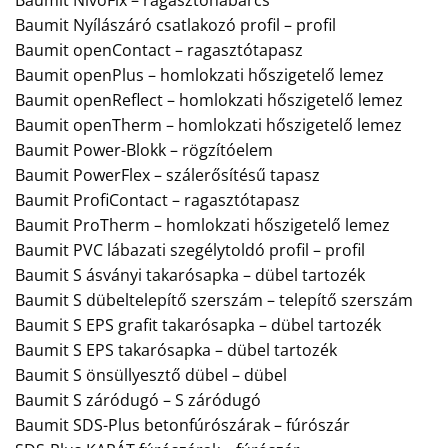
Baumit Nyílászáró csatlakozó profil – profil
Baumit openContact – ragasztótapasz
Baumit openPlus – homlokzati hőszigetelő lemez
Baumit openReflect – homlokzati hőszigetelő lemez
Baumit openTherm – homlokzati hőszigetelő lemez
Baumit Power-Blokk – rögzítóelem
Baumit PowerFlex – szálerősítésű tapasz
Baumit ProfiContact – ragasztótapasz
Baumit ProTherm – homlokzati hőszigetelő lemez
Baumit PVC lábazati szegélytoldó profil – profil
Baumit S ásványi takarósapka – dübel tartozék
Baumit S dübeltelepítő szerszám – telepítő szerszám
Baumit S EPS grafit takarósapka – dübel tartozék
Baumit S EPS takarósapka – dübel tartozék
Baumit S önsüllyesztő dübel – dübel
Baumit S záródugó – S záródugó
Baumit SDS-Plus betonfúrószárak – fúrószár