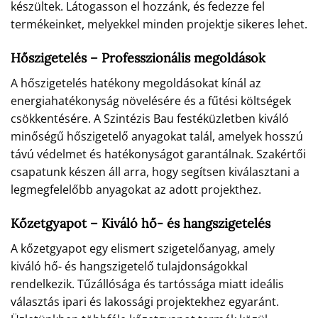
készültek. Látogasson el hozzánk, és fedezze fel
termékeinket, melyekkel minden projektje sikeres lehet.
Hőszigetelés – Professzionális megoldások
A hőszigetelés hatékony megoldásokat kínál az
energiahatékonyság növelésére és a fűtési költségek
csökkentésére. A Szintézis Bau festéküzletben kiváló
minőségű hőszigetelő anyagokat talál, amelyek hosszú
távú védelmet és hatékonyságot garantálnak. Szakértői
csapatunk készen áll arra, hogy segítsen kiválasztani a
legmegfelelőbb anyagokat az adott projekthez.
Kőzetgyapot – Kiváló hő- és hangszigetelés
A kőzetgyapot egy elismert szigetelőanyag, amely
kiváló hő- és hangszigetelő tulajdonságokkal
rendelkezik. Tűzállósága és tartóssága miatt ideális
választás ipari és lakossági projektekhez egyaránt.