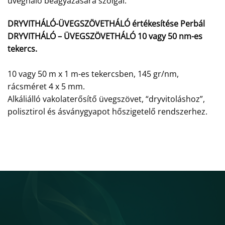
üvegháló beágyazására szolgál.
DRYVITHÁLÓ-ÜVEGSZÖVETHÁLÓ értékesítése Perbál
DRYVITHÁLÓ – ÜVEGSZÖVETHÁLÓ 10 vagy 50 nm-es
tekercs.
10 vagy 50 m x 1 m-es tekercsben, 145 gr/nm,
rácsméret 4 x 5 mm.
Alkáliálló vakolaterősítő üvegszövet, “dryvitoláshoz”,
polisztirol és ásványgyapot hőszigetelő rendszerhez.