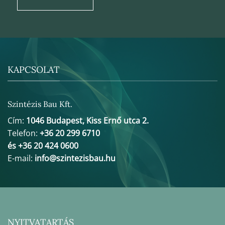
KAPCSOLAT
Szintézis Bau Kft.
Cím:
1046 Budapest, Kiss Ernő utca 2.
Telefon:
+36 20 299 6710
és +36 20 424 0600
E-mail:
info@szintezisbau.hu
NYITVATARTÁS