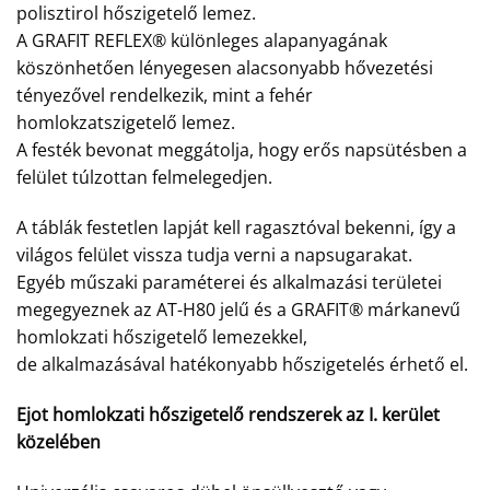
polisztirol hőszigetelő lemez.
A GRAFIT REFLEX® különleges alapanyagának
köszönhetően lényegesen alacsonyabb hővezetési
tényezővel rendelkezik, mint a fehér
homlokzatszigetelő lemez.
A festék bevonat meggátolja, hogy erős napsütésben a
felület túlzottan felmelegedjen.
A táblák festetlen lapját kell ragasztóval bekenni, így a
világos felület vissza tudja verni a napsugarakat.
Egyéb műszaki paraméterei és alkalmazási területei
megegyeznek az AT-H80 jelű és a GRAFIT® márkanevű
homlokzati hőszigetelő lemezekkel,
de alkalmazásával hatékonyabb hőszigetelés érhető el.
Ejot homlokzati hőszigetelő rendszerek az I. kerület
közelében