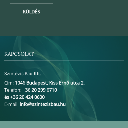
KÜLDÉS
KAPCSOLAT
Szintézis Bau Kft.
Cím:
1046 Budapest, Kiss Ernő utca 2.
Telefon:
+36 20 299 6710
és +36 20 424 0600
E-mail:
info@szintezisbau.hu