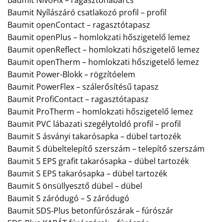
Baumit Nyílászáró csatlakozó profil – profil
Baumit openContact – ragasztótapasz
Baumit openPlus – homlokzati hőszigetelő lemez
Baumit openReflect – homlokzati hőszigetelő lemez
Baumit openTherm – homlokzati hőszigetelő lemez
Baumit Power-Blokk – rögzítóelem
Baumit PowerFlex – szálerősítésű tapasz
Baumit ProfiContact – ragasztótapasz
Baumit ProTherm – homlokzati hőszigetelő lemez
Baumit PVC lábazati szegélytoldó profil – profil
Baumit S ásványi takarósapka – dübel tartozék
Baumit S dübeltelepítő szerszám – telepítő szerszám
Baumit S EPS grafit takarósapka – dübel tartozék
Baumit S EPS takarósapka – dübel tartozék
Baumit S önsüllyesztő dübel – dübel
Baumit S záródugó – S záródugó
Baumit SDS-Plus betonfúrószárak – fúrószár