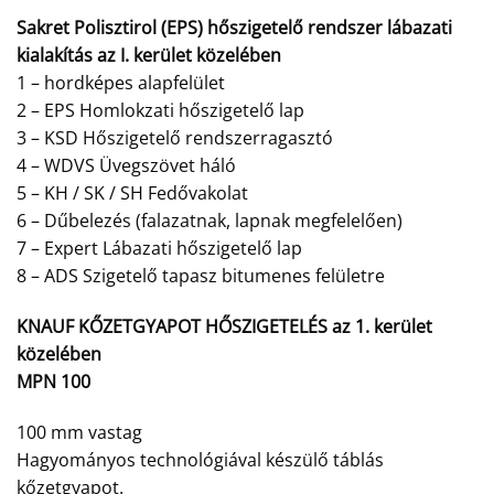
Sakret Polisztirol (EPS) hőszigetelő rendszer lábazati
kialakítás az I. kerület közelében
1 – hordképes alapfelület
2 – EPS Homlokzati hőszigetelő lap
3 – KSD Hőszigetelő rendszerragasztó
4 – WDVS Üvegszövet háló
5 – KH / SK / SH Fedővakolat
6 – Dűbelezés (falazatnak, lapnak megfelelően)
7 – Expert Lábazati hőszigetelő lap
8 – ADS Szigetelő tapasz bitumenes felületre
KNAUF KŐZETGYAPOT HŐSZIGETELÉS az 1. kerület
közelében
MPN 100
100 mm vastag
Hagyományos technológiával készülő táblás
kőzetgyapot.