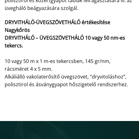
polisztirol és közertgyapot táblák felragasztására ill. az
üvegháló beágyazására szolgál.
DRYVITHÁLÓ-ÜVEGSZÖVETHÁLÓ értékesítése
Nagykőrös
DRYVITHÁLÓ – ÜVEGSZÖVETHÁLÓ 10 vagy 50 nm-es
tekercs.
10 vagy 50 m x 1 m-es tekercsben, 145 gr/nm,
rácsméret 4 x 5 mm.
Alkáliálló vakolaterősítő üvegszövet, “dryvitoláshoz”,
polisztirol és ásványgyapot hőszigetelő rendszerhez.