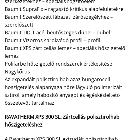
szerkezetekhez – speciális rögzítőelem
Baumit SupraFix – ragasztó kritikus alapfelületekre
Baumit Szerelőszett lábazati zárószegélyhez –
szerelőszett
Baumit TID-T acél beütőszeges dübel – dübel
Baumit Vízorros sarokvédő profil – profil
Baumit XPS zárt cellás lemez – speciális hőszigetelő
lemez
Polifarbe hőszigetelő rendszerek értékesítése
Nagykőrös
Az expandált polisztirolhab azaz hungarocell
hőszigetelés alapanyaga hőre lágyuló polimerizált
sztirol, amely habosító anyagot és égéskésleltető
összetevőt tartalmaz.
RAVATHERM XPS 300 SL:
Zártcellás polisztirolhab
hőszigeteléshez
A Ravatherm XPS 300 SL extrudált polisztirolhab