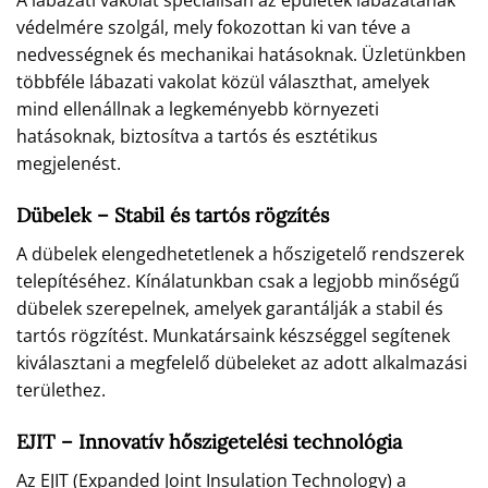
A lábazati vakolat speciálisan az épületek lábazatának
védelmére szolgál, mely fokozottan ki van téve a
nedvességnek és mechanikai hatásoknak. Üzletünkben
többféle lábazati vakolat közül választhat, amelyek
mind ellenállnak a legkeményebb környezeti
hatásoknak, biztosítva a tartós és esztétikus
megjelenést.
Dübelek – Stabil és tartós rögzítés
A dübelek elengedhetetlenek a hőszigetelő rendszerek
telepítéséhez. Kínálatunkban csak a legjobb minőségű
dübelek szerepelnek, amelyek garantálják a stabil és
tartós rögzítést. Munkatársaink készséggel segítenek
kiválasztani a megfelelő dübeleket az adott alkalmazási
területhez.
EJIT – Innovatív hőszigetelési technológia
Az EJIT (Expanded Joint Insulation Technology) a