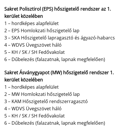
Sakret Polisztirol (EPS) hőszigetelő rendszer az 1.
kerület közelében
1 – hordképes alapfelület
2 – EPS Homlokzati hőszigetelő lap
3 – SKA Hőszigetelő lapragasztó és ágyazó-habarcs
4 – WDVS Üvegszövet háló
5 – KH / SK / SH Fedővakolat
6 – Dűbelezés (falazatnak, lapnak megfelelően)
Sakret Ásványgyapot (MW) hőszigetelő rendszer 1.
kerület közelében
1 – hordképes alapfelület
2 – MW Homlokzati hőszigetelő lap
3 – KAM Hőszigetelő rendszerragasztó
4 – WDVS Üvegszövet háló
5 – KH / SK / SH Fedővakolat
6 – Dűbelezés (falazatnak, lapnak megfelelően)