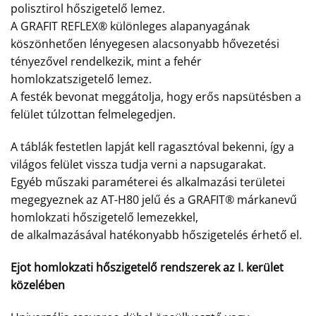
polisztirol hőszigetelő lemez.
A GRAFIT REFLEX® különleges alapanyagának
köszönhetően lényegesen alacsonyabb hővezetési
tényezővel rendelkezik, mint a fehér
homlokzatszigetelő lemez.
A festék bevonat meggátolja, hogy erős napsütésben a
felület túlzottan felmelegedjen.
A táblák festetlen lapját kell ragasztóval bekenni, így a
világos felület vissza tudja verni a napsugarakat.
Egyéb műszaki paraméterei és alkalmazási területei
megegyeznek az AT-H80 jelű és a GRAFIT® márkanevű
homlokzati hőszigetelő lemezekkel,
de alkalmazásával hatékonyabb hőszigetelés érhető el.
Ejot homlokzati hőszigetelő rendszerek az I. kerület
közelében