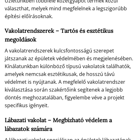
Üzletünkben többféle kőzetgyapot termék közül
választhat, melyek mind megfelelnek a legszigorúbb
építési előírásoknak.
Vakolatrendszerek – Tartós és esztétikus
megoldások
A vakolatrendszerek kulcsfontosságú szerepet
játszanak az épületek védelmében és megjelenésében.
Kínálatunkban különböző típusú vakolatok találhatók,
amelyek nemcsak esztétikusak, de hosszú távú
védelmet is nyújtanak. A megfelelő vakolatrendszer
kiválasztása során szakértőink segítenek a legjobb
döntés meghozatalában, figyelembe véve a projekt
specifikus igényeit.
Lábazati vakolat – Megbízható védelem a
lábazatok számára