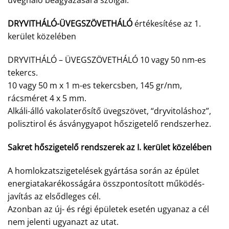
üvegháló beágyazására szolgál.
DRYVITHÁLÓ-ÜVEGSZÖVETHÁLÓ
értékesítése az 1.
kerület közelében
DRYVITHÁLÓ – ÜVEGSZÖVETHÁLÓ 10 vagy 50 nm-es
tekercs.
10 vagy 50 m x 1 m-es tekercsben, 145 gr/nm,
rácsméret 4 x 5 mm.
Alkáli-álló vakolaterősítő üvegszövet, “dryvitoláshoz”,
polisztirol és ásványgyapot hőszigetelő rendszerhez.
Sakret hőszigetelő rendszerek az I. kerület közelében
A homlokzatszigetelések gyártása során az épület
energiatakarékosságára összpontosított működés-
javítás az elsődleges cél.
Azonban az új- és régi épületek esetén ugyanaz a cél
nem jelenti ugyanazt az utat.