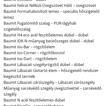
Baumit Felirat Nélküli Üvegszövet Háló – üvegszövet
Baumit Formahabosított lemez – speciális hőszigetelő
lemez
Baumit Fugatömítő szalag – PUR-lágyhab
szigetelőszalag
Baumit H4 eco acél feszítőelemes dübel – dübel
Baumit IDK-N műanyag beütőszeges dübel – dübel
Baumit Iso-Bar – rögzítőelem
Baumit Iso-Corner – rögzítőkonzol
Baumit Iso-Dart – rögzítőelem
Baumit Lábazati szegélyrögzítő dübel – dübel
Baumit Lábazati távtartó elem – hőszigetelő rendszer
kiegészítő termék
Baumit Lábazati zárószegély – Lábazati zárószegély
Műanyag sarokvédő szegély üvegszövettel – sarokvédő
szegély
Baumit N acél feszítőelemes dübel
Baumit NivoFix – ragasztóhabarcs