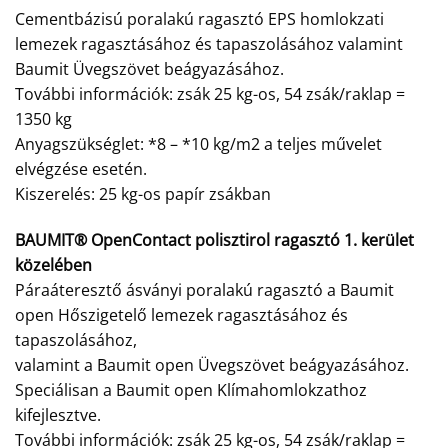
Cementbázisú poralakú ragasztó EPS homlokzati
lemezek ragasztásához és tapaszolásához valamint
Baumit Üvegszövet beágyazásához.
További információk: zsák 25 kg-os, 54 zsák/raklap =
1350 kg
Anyagszükséglet: *8 – *10 kg/m2 a teljes művelet
elvégzése esetén.
Kiszerelés: 25 kg-os papír zsákban
BAUMIT® OpenContact polisztirol ragasztó 1. kerület
közelében
Páraáteresztő ásványi poralakú ragasztó a Baumit
open Hőszigetelő lemezek ragasztásához és
tapaszolásához,
valamint a Baumit open Üvegszövet beágyazásához.
Speciálisan a Baumit open Klímahomlokzathoz
kifejlesztve.
További információk: zsák 25 kg-os, 54 zsák/raklap =