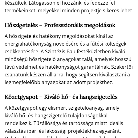
készültek. Látogasson el hozzánk, és fedezze fel
termékeinket, melyekkel minden projektje sikeres lehet.
Hőszigetelés – Professzionális megoldások
A hőszigetelés hatékony megoldásokat kínál az
energiahatékonyság növelésére és a fűtési költségek
csökkentésére. A Szintézis Bau festéküzletben kiváló
minőségű hőszigetelő anyagokat talál, amelyek hosszú
távú védelmet és hatékonyságot garantálnak. Szakértői
csapatunk készen áll arra, hogy segítsen kiválasztani a
legmegfelelőbb anyagokat az adott projekthez.
Kőzetgyapot – Kiváló hő- és hangszigetelés
A kőzetgyapot egy elismert szigetelőanyag, amely
kiváló hő- és hangszigetelő tulajdonságokkal
rendelkezik. Tűzállósága és tartóssága miatt ideális
választás ipari és lakossági projektekhez egyaránt.