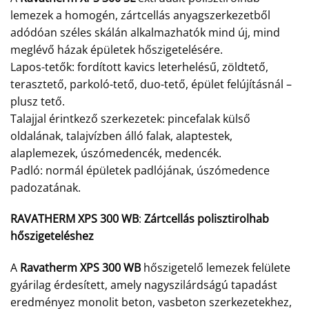
lemezek a homogén, zártcellás anyagszerkezetből
adódóan széles skálán alkalmazhatók mind új, mind
meglévő házak épületek hőszigetelésére.
Lapos-tetők: fordított kavics leterhelésű, zöldtető,
terasztető, parkoló-tető, duo-tető, épület felújításnál –
plusz tető.
Talajjal érintkező szerkezetek: pincefalak külső
oldalának, talajvízben álló falak, alaptestek,
alaplemezek, úszómedencék, medencék.
Padló: normál épületek padlójának, úszómedence
padozatának.
RAVATHERM XPS 300 WB
:
Zártcellás polisztirolhab
hőszigeteléshez
A
Ravatherm XPS 300 WB
hőszigetelő lemezek felülete
gyárilag érdesített, amely nagyszilárdságú tapadást
eredményez monolit beton, vasbeton szerkezetekhez,