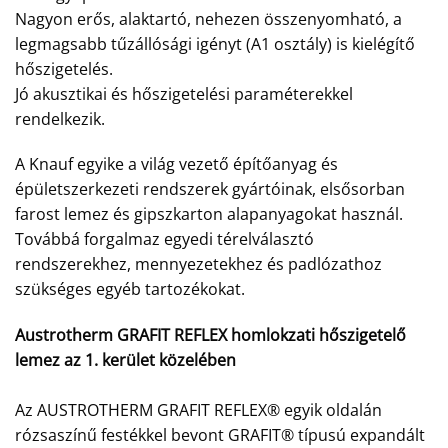
Nagyon erős, alaktartó, nehezen összenyomható, a
legmagsabb tűzállósági igényt (A1 osztály) is kielégítő
hőszigetelés.
Jó akusztikai és hőszigetelési paraméterekkel
rendelkezik.
A Knauf egyike a világ vezető építőanyag és
épületszerkezeti rendszerek gyártóinak, elsősorban
farost lemez és gipszkarton alapanyagokat használ.
Továbbá forgalmaz egyedi térelválasztó
rendszerekhez, mennyezetekhez és padlózathoz
szükséges egyéb tartozékokat.
Austrotherm GRAFIT REFLEX homlokzati hőszigetelő
lemez az 1. kerület közelében
Az AUSTROTHERM GRAFIT REFLEX® egyik oldalán
rózsaszínű festékkel bevont GRAFIT® típusú expandált