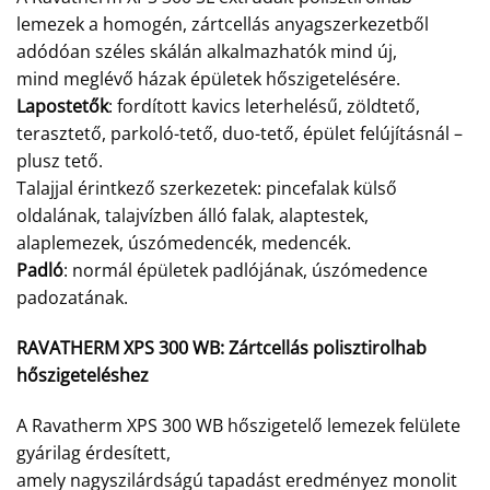
lemezek a homogén, zártcellás anyagszerkezetből
adódóan széles skálán alkalmazhatók mind új,
mind meglévő házak épületek hőszigetelésére.
Lapostetők
: fordított kavics leterhelésű, zöldtető,
terasztető, parkoló-tető, duo-tető, épület felújításnál –
plusz tető.
Talajjal érintkező szerkezetek: pincefalak külső
oldalának, talajvízben álló falak, alaptestek,
alaplemezek, úszómedencék, medencék.
Padló
: normál épületek padlójának, úszómedence
padozatának.
RAVATHERM XPS 300 WB:
Zártcellás polisztirolhab
hőszigeteléshez
A Ravatherm XPS 300 WB hőszigetelő lemezek felülete
gyárilag érdesített,
amely nagyszilárdságú tapadást eredményez monolit