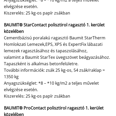
Anyagszükséglet: *8 – *10 kg/m2 a teljes művelet
elvégzése esetén.
Kiszerelés: 25 kg-os papír zsákban
BAUMIT® StarContact polisztirol ragasztó 1. kerület
közelében
Cementbázisú poralakú ragasztó Baumit StarTherm
Homlokzati Lemezek,EPS, XPS és ExpertFix lábazati
lemezek ragasztásához és tapaszolásához,
valamint a Baumit StarTex üvegszövet beágyazásához.
Tapaszként is alkalmas betonfelületre.
További információk: zsák 25 kg-os, 54 zsák/raklap =
1350 kg
Anyagszükséglet: *8 – *10 kg/m2 a teljes művelet
elvégzése esetén.
Kiszerelés: 25 kg-os papír zsákban
BAUMIT® ProContact polisztirol ragasztó 1. kerület
közelében