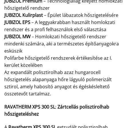
JUBIZOL Premium
– Technológiailag kifejlett homlokzati
hőszigetelő rendszer
JUBIZOL Kulirplast
– Épület lábazatok hőszigetelésére
JUBIZOL EPS
– A leggyakrabban használt homlokzati
rendszer és a profi felhasználok első választása
JUBIZOL MW
– Homlokzati hőszigetelő rendszer
mindenki számára, aki a természetes építőanyagokra
esküszik
Polifarbe hőszigetelő rendszerek értékesítése az I.
kerület közelében
Az expandált polisztirolhab azaz hungarocell
hőszigetelés alapanyaga hőre lágyuló polimerizált
sztirol, amely habosító anyagot és égéskésleltető
összetevőt tartalmaz.
RAVATHERM XPS 300 SL
:
Zártcellás polisztirolhab
hőszigeteléshez
A
Ravatherm XPS 300 SL
extrudált polisztirolhab