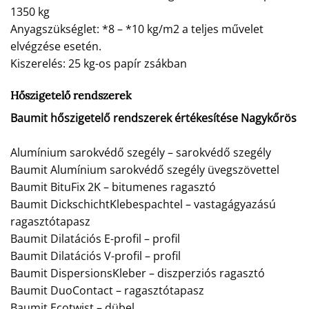
1350 kg
Anyagszükséglet: *8 – *10 kg/m2 a teljes művelet
elvégzése esetén.
Kiszerelés: 25 kg-os papír zsákban
Hőszigetelő rendszerek
Baumit hőszigetelő rendszerek értékesítése Nagykőrös
Alumínium sarokvédő szegély – sarokvédő szegély
Baumit Alumínium sarokvédő szegély üvegszövettel
Baumit BituFix 2K – bitumenes ragasztó
Baumit DickschichtKlebespachtel – vastagágyazású
ragasztótapasz
Baumit Dilatációs E-profil – profil
Baumit Dilatációs V-profil – profil
Baumit DispersionsKleber – diszperziós ragasztó
Baumit DuoContact – ragasztótapasz
Baumit Ecotwist – dübel