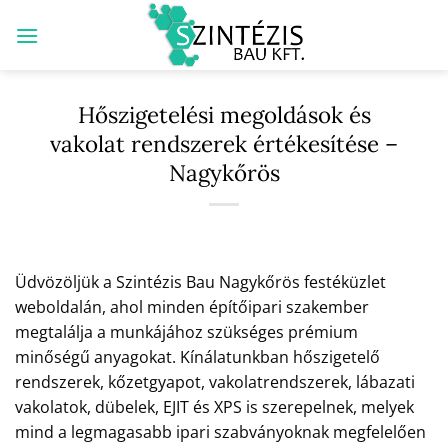
Skip
to
content
Hőszigetelési megoldások és
vakolat rendszerek értékesítése –
Nagykőrös
Üdvözöljük a Szintézis Bau Nagykőrös festéküzlet
weboldalán, ahol minden építőipari szakember
megtalálja a munkájához szükséges prémium
minőségű anyagokat. Kínálatunkban hőszigetelő
rendszerek, kőzetgyapot, vakolatrendszerek, lábazati
vakolatok, dübelek, EJIT és XPS is szerepelnek, melyek
mind a legmagasabb ipari szabványoknak megfelelően