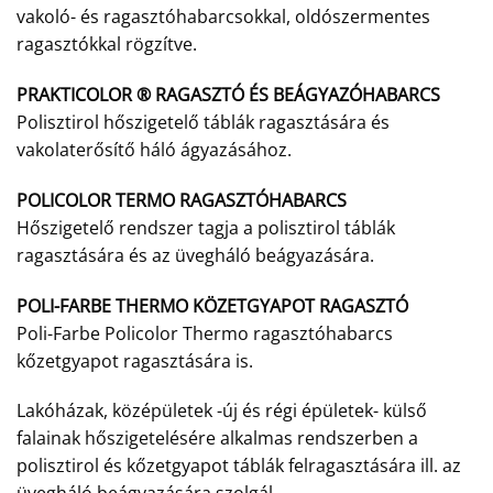
vakoló- és ragasztóhabarcsokkal, oldószermentes
ragasztókkal rögzítve.
PRAKTICOLOR ® RAGASZTÓ ÉS BEÁGYAZÓHABARCS
Polisztirol hőszigetelő táblák ragasztására és
vakolaterősítő háló ágyazásához.
POLICOLOR TERMO RAGASZTÓHABARCS
Hőszigetelő rendszer tagja a polisztirol táblák
ragasztására és az üvegháló beágyazására.
POLI-FARBE THERMO KÖZETGYAPOT RAGASZTÓ
Poli-Farbe Policolor Thermo ragasztóhabarcs
kőzetgyapot ragasztására is.
Lakóházak, középületek -új és régi épületek- külső
falainak hőszigetelésére alkalmas rendszerben a
polisztirol és kőzetgyapot táblák felragasztására ill. az