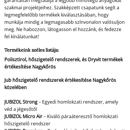
garantáltan megtalálja a legjobb minőségű anyagokat
szakmai projektjeihez. Szakképzett csapatunk segít a
legmegfelelőbb termékek kiválasztásában, hogy
munkája mindig a legmagasabb színvonalon valósuljon
meg. Ne habozzon, látogasson el hozzánk, és fedezze
fel kínálatunkat!
Termékeink széles listája:
Polisztirol, hőszigetelő rendszerek, és Dryvit termékek
értékesítése Nagykőrös
Jub hőszigetelő rendszerek értékesítése Nagykőrös
közelében
JUBIZOL Strong
– Egyedi homlokzati rendszer, amely
véd a jégesőtől
JUBIZOL Micro Air
– Kiváló páraáteresztő homlokzati
hőszigetelő rendszer