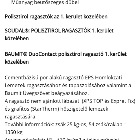
Műanyag beütőszeges dübel
Polisztirol ragasztók az 1. kerület közelében
SOUDAL®; POLISZTIROL RAGASZTÓK 1. kerület
közelében
BAUMIT® DuoContact polisztirol ragasztó 1. kerület
közelében
Cementbázisú por alakú ragasztó EPS Homlokzati
Lemezek ragasztásához és tapaszolásához valamint a
Baumit Üvegszövet beágyazásához.
A ragasztó nem ajánlott lábazati (XPS TOP és Expret Fix)
és grafitos (StarTherm) hőszigetelő lemezek
ragasztására.
További információk: zsák 25 kg-os, 54 zsák/raklap =
1350 kg