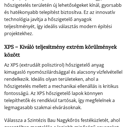
hőszigetelés területén új lehetőségeket kínál, gyorsabb
és hatékonyabb telepítést biztosítva. Ez az innovatív
technológia javítja a hőszigetelő anyagok
teljesítményét, így ideális választás modern építési
projektekhez.
XPS – Kiváló teljesítmény extrém körülmények
között
Az XPS (extrudált polisztirol) hőszigetelő anyag
kimagasló nyomószilárdsággal és alacsony vízfelvétellel
rendelkezik. Ideális olyan területeken, ahol a
hőszigetelés mellett a mechanikai ellenállás is kritikus
fontosságú. Az XPS hőszigetelő lapok könnyen
telepíthetők és rendkívül tartósak, így megfelelnek a
legmagasabb szakmai elvárásoknak.
Válassza a Szintézis Bau Nagykőrös festéküzletét, ahol