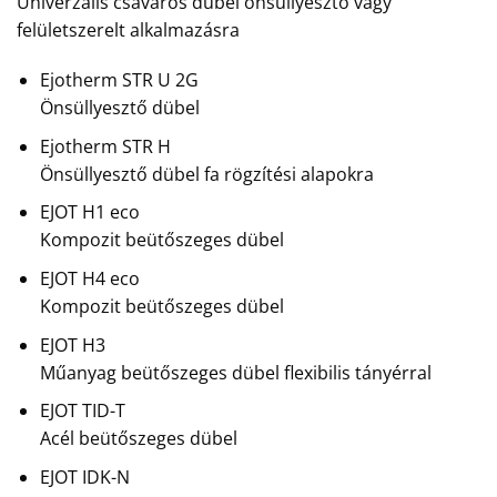
Univerzális csavaros dübel önsüllyesztő vagy
felületszerelt alkalmazásra
Ejotherm STR U 2G
Önsüllyesztő dübel
Ejotherm STR H
Önsüllyesztő dübel fa rögzítési alapokra
EJOT H1 eco
Kompozit beütőszeges dübel
EJOT H4 eco
Kompozit beütőszeges dübel
EJOT H3
Műanyag beütőszeges dübel flexibilis tányérral
EJOT TID-T
Acél beütőszeges dübel
EJOT IDK-N