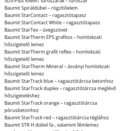
SDS-Plus KARÁT fúrószárak – fúrószár
Baumit Spiráldübel – rögzítőelem
Baumit StarContact – ragasztótapasz
Baumit StarContact White – ragasztótapasz
Baumit StarTex – üvegszövet
Baumit StarTherm EPS grafitos – homlokzati
hőszigetelő lemez
Baumit StarTherm grafit reflex – homlokzati
hőszigetelő lemez
Baumit StarTherm Mineral – ásványi homlokzati
hőszigetelő lemez
Baumit StarTrack blue – ragasztótárcsa betonhoz
Baumit StarTrack duplex – ragasztótárcsa meglévő
hőszigeteléshez
Baumit StarTrack orange – ragasztótárcsa
pórusbetonhoz
Baumit StarTrack red – ragasztótárcsa téglához
Baumit STR H dübel fa-, valamint fémlemez