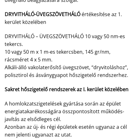
üvegháló beágyazására szolgál.
DRYVITHÁLÓ-ÜVEGSZÖVETHÁLÓ
értékesítése az 1.
kerület közelében
DRYVITHÁLÓ – ÜVEGSZÖVETHÁLÓ 10 vagy 50 nm-es
tekercs.
10 vagy 50 m x 1 m-es tekercsben, 145 gr/nm,
rácsméret 4 x 5 mm.
Alkáli-álló vakolaterősítő üvegszövet, “dryvitoláshoz”,
polisztirol és ásványgyapot hőszigetelő rendszerhez.
Sakret hőszigetelő rendszerek az I. kerület közelében
A homlokzatszigetelések gyártása során az épület
energiatakarékosságára összpontosított működés-
javítás az elsődleges cél.
Azonban az új- és régi épületek esetén ugyanaz a cél
nem jelenti ugyanazt az utat.