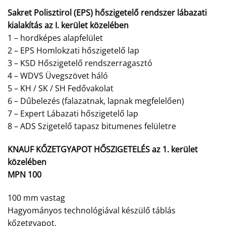
Sakret Polisztirol (EPS) hőszigetelő rendszer lábazati
kialakítás az I. kerület közelében
1 – hordképes alapfelület
2 – EPS Homlokzati hőszigetelő lap
3 – KSD Hőszigetelő rendszerragasztó
4 – WDVS Üvegszövet háló
5 – KH / SK / SH Fedővakolat
6 – Dűbelezés (falazatnak, lapnak megfelelően)
7 – Expert Lábazati hőszigetelő lap
8 – ADS Szigetelő tapasz bitumenes felületre
KNAUF KŐZETGYAPOT HŐSZIGETELÉS az 1. kerület
közelében
MPN 100
100 mm vastag
Hagyományos technológiával készülő táblás
kőzetgyapot.