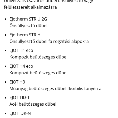
Univerzális csavaros dübel önsüllyesztő vagy
felületszerelt alkalmazásra
Ejotherm STR U 2G
Önsüllyesztő dübel
Ejotherm STR H
Önsüllyesztő dübel fa rögzítési alapokra
EJOT H1 eco
Kompozit beütőszeges dübel
EJOT H4 eco
Kompozit beütőszeges dübel
EJOT H3
Műanyag beütőszeges dübel flexibilis tányérral
EJOT TID-T
Acél beütőszeges dübel
EJOT IDK-N