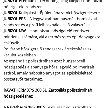
JUBIZOL Premium
– Technológiailag kifejlett homlokzati
hőszigetelő rendszer
JUBIZOL Kulirplast
– Épület lábazatok hőszigetelésére
JUBIZOL EPS
– A leggyakrabban használt homlokzati
rendszer és a profi felhasználok első választása
JUBIZOL MW
– Homlokzati hőszigetelő rendszer
mindenki számára, aki a természetes építőanyagokra
esküszik
Polifarbe hőszigetelő rendszerek értékesítése az I.
kerület közelében
Az expandált polisztirolhab azaz hungarocell
hőszigetelés alapanyaga hőre lágyuló polimerizált
sztirol, amely habosító anyagot és égéskésleltető
összetevőt tartalmaz.
RAVATHERM XPS 300 SL
:
Zártcellás polisztirolhab
hőszigeteléshez
A
Ravatherm XPS 300 SL
extrudált polisztirolhab