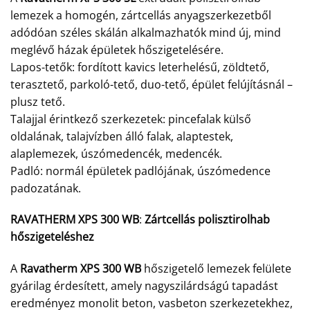
lemezek a homogén, zártcellás anyagszerkezetből
adódóan széles skálán alkalmazhatók mind új, mind
meglévő házak épületek hőszigetelésére.
Lapos-tetők: fordított kavics leterhelésű, zöldtető,
terasztető, parkoló-tető, duo-tető, épület felújításnál –
plusz tető.
Talajjal érintkező szerkezetek: pincefalak külső
oldalának, talajvízben álló falak, alaptestek,
alaplemezek, úszómedencék, medencék.
Padló: normál épületek padlójának, úszómedence
padozatának.
RAVATHERM XPS 300 WB
:
Zártcellás polisztirolhab
hőszigeteléshez
A
Ravatherm XPS 300 WB
hőszigetelő lemezek felülete
gyárilag érdesített, amely nagyszilárdságú tapadást
eredményez monolit beton, vasbeton szerkezetekhez,