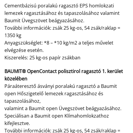
Cementbázisú poralakú ragasztó EPS homlokzati
lemezek ragasztásához és tapaszolásához valamint
Baumit Üvegszövet beágyazásához.
További információk: zsák 25 kg-os, 54 zsák/raklap =
1350 kg
Anyagszükséglet: *8 – *10 kg/m2 a teljes művelet
elvégzése esetén.
Kiszerelés: 25 kg-os papír zsákban
BAUMIT® OpenContact polisztirol ragasztó 1. kerület
közelében
Páraáteresztő ásványi poralakú ragasztó a Baumit
open Hőszigetelő lemezek ragasztásához és
tapaszolásához,
valamint a Baumit open Üvegszövet beágyazásához.
Speciálisan a Baumit open Klímahomlokzathoz
kifejlesztve.
További információk: zsák 25 kg-os, 54 zsák/raklap =