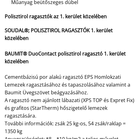
Műanyag beütőszeges dübel
Polisztirol ragasztók az 1. kerület közelében
SOUDAL®; POLISZTIROL RAGASZTÓK 1. kerület
közelében
BAUMIT® DuoContact polisztirol ragasztó 1. kerület
közelében
Cementbázisú por alakú ragasztó EPS Homlokzati
Lemezek ragasztásához és tapaszolásához valamint a
Baumit Üvegszövet beágyazásához.
A ragasztó nem ajánlott lábazati (XPS TOP és Expret Fix)
és grafitos (StarTherm) hőszigetelő lemezek
ragasztására.
További információk: zsák 25 kg-os, 54 zsák/raklap =
1350 kg