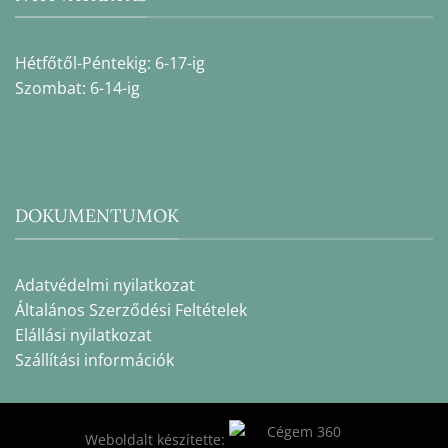
Hétfőtől-Péntekig: 6-17-ig
Szombat: 6-14-ig
DOKUMENTUMOK
Adatvédelmi nyilatkozat
Általános Szerződési Feltételek
Elállási nyilatkozat
Szállítási információk
Weboldalt készítette: