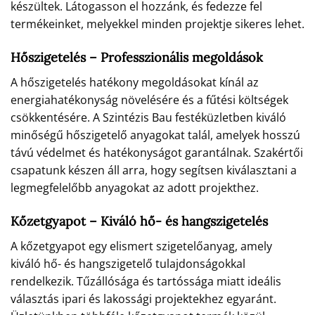
készültek. Látogasson el hozzánk, és fedezze fel
termékeinket, melyekkel minden projektje sikeres lehet.
Hőszigetelés – Professzionális megoldások
A hőszigetelés hatékony megoldásokat kínál az
energiahatékonyság növelésére és a fűtési költségek
csökkentésére. A Szintézis Bau festéküzletben kiváló
minőségű hőszigetelő anyagokat talál, amelyek hosszú
távú védelmet és hatékonyságot garantálnak. Szakértői
csapatunk készen áll arra, hogy segítsen kiválasztani a
legmegfelelőbb anyagokat az adott projekthez.
Kőzetgyapot – Kiváló hő- és hangszigetelés
A kőzetgyapot egy elismert szigetelőanyag, amely
kiváló hő- és hangszigetelő tulajdonságokkal
rendelkezik. Tűzállósága és tartóssága miatt ideális
választás ipari és lakossági projektekhez egyaránt.