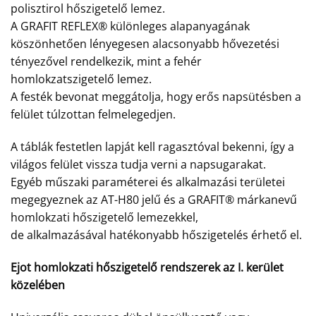
polisztirol hőszigetelő lemez.
A GRAFIT REFLEX® különleges alapanyagának
köszönhetően lényegesen alacsonyabb hővezetési
tényezővel rendelkezik, mint a fehér
homlokzatszigetelő lemez.
A festék bevonat meggátolja, hogy erős napsütésben a
felület túlzottan felmelegedjen.
A táblák festetlen lapját kell ragasztóval bekenni, így a
világos felület vissza tudja verni a napsugarakat.
Egyéb műszaki paraméterei és alkalmazási területei
megegyeznek az AT-H80 jelű és a GRAFIT® márkanevű
homlokzati hőszigetelő lemezekkel,
de alkalmazásával hatékonyabb hőszigetelés érhető el.
Ejot homlokzati hőszigetelő rendszerek az I. kerület
közelében