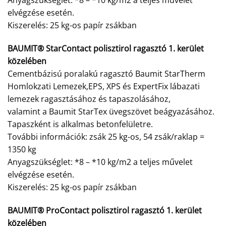
Anyagszükséglet: *8 – *10 kg/m2 a teljes művelet
elvégzése esetén.
Kiszerelés: 25 kg-os papír zsákban
BAUMIT® StarContact polisztirol ragasztó 1. kerület
közelében
Cementbázisú poralakú ragasztó Baumit StarTherm
Homlokzati Lemezek,EPS, XPS és ExpertFix lábazati
lemezek ragasztásához és tapaszolásához,
valamint a Baumit StarTex üvegszövet beágyazásához.
Tapaszként is alkalmas betonfelületre.
További információk: zsák 25 kg-os, 54 zsák/raklap =
1350 kg
Anyagszükséglet: *8 – *10 kg/m2 a teljes művelet
elvégzése esetén.
Kiszerelés: 25 kg-os papír zsákban
BAUMIT® ProContact polisztirol ragasztó 1. kerület
közelében