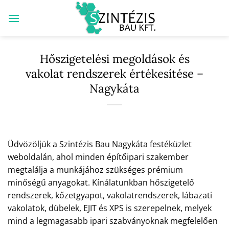
Skip
to
content
Hőszigetelési megoldások és
vakolat rendszerek értékesítése –
Nagykáta
Üdvözöljük a Szintézis Bau Nagykáta festéküzlet
weboldalán, ahol minden építőipari szakember
megtalálja a munkájához szükséges prémium
minőségű anyagokat. Kínálatunkban hőszigetelő
rendszerek, kőzetgyapot, vakolatrendszerek, lábazati
vakolatok, dübelek, EJIT és XPS is szerepelnek, melyek
mind a legmagasabb ipari szabványoknak megfelelően