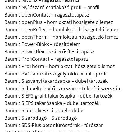
Baumit Nyílászáró csatlakozó profil – profil
Baumit openContact – ragasztótapasz
Baumit openPlus – homlokzati hőszigetelő lemez
Baumit openReflect – homlokzati hőszigetelő lemez
Baumit openTherm – homlokzati hőszigetelő lemez
Baumit Power-Blokk – rögzítóelem
Baumit PowerFlex – szálerősítésű tapasz
Baumit ProfiContact – ragasztótapasz
Baumit ProTherm – homlokzati hőszigetelő lemez
Baumit PVC lábazati szegélytoldó profil – profil
Baumit S ásványi takarósapka – dübel tartozék
Baumit S dübeltelepítő szerszám – telepítő szerszám
Baumit S EPS grafit takarósapka – dübel tartozék
Baumit S EPS takarósapka – dübel tartozék
Baumit S önsüllyesztő dübel – dübel
Baumit S záródugó – S záródugó
Baumit SDS-Plus betonfúrószárak – fúrószár