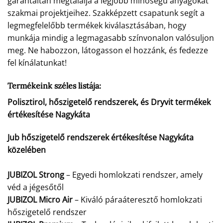
garantáltan megtalálja a legjobb minőségű anyagokat
szakmai projektjeihez. Szakképzett csapatunk segít a
legmegfelelőbb termékek kiválasztásában, hogy
munkája mindig a legmagasabb színvonalon valósuljon
meg. Ne habozzon, látogasson el hozzánk, és fedezze
fel kínálatunkat!
Termékeink széles listája:
Polisztirol, hőszigetelő rendszerek, és Dryvit termékek
értékesítése Nagykáta
Jub hőszigetelő rendszerek értékesítése Nagykáta
közelében
JUBIZOL Strong
– Egyedi homlokzati rendszer, amely
véd a jégesőtől
JUBIZOL Micro Air
– Kiváló páraáteresztő homlokzati
hőszigetelő rendszer