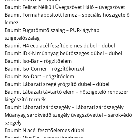
Baumit Felirat Nélküli Üvegszövet Háló – üvegszövet
Baumit Formahabosított lemez – speciális hőszigetelő
lemez
Baumit Fugatömítő szalag – PUR-lágyhab
szigetelőszalag
Baumit H4 eco acél feszítőelemes dübel – dübel
Baumit IDK-N műanyag beütőszeges dübel – dübel
Baumit Iso-Bar – rögzítőelem
Baumit Iso-Corner – rögzítőkonzol
Baumit Iso-Dart – rögzítőelem
Baumit Lábazati szegélyrögzítő dübel – dübel
Baumit Lábazati távtartó elem – hőszigetelő rendszer
kiegészítő termék
Baumit Lábazati zárószegély – Lábazati zárószegély
Műanyag sarokvédő szegély üvegszövettel – sarokvédő
szegély
Baumit N acél feszítőelemes dübel
Baumit NivoFix – ragasztóhabarcs