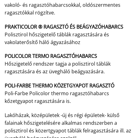
vakoló- és ragasztóhabarcsokkal, oldószermentes
ragasztókkal rögzítve.
PRAKTICOLOR ® RAGASZTÓ ÉS BEÁGYAZÓHABARCS
Polisztirol hőszigetelő táblák ragasztására és
vakolaterősítő háló ágyazásához
POLICOLOR TERMO RAGASZTÓHABARCS
Hőszigetelő rendszer tagja a polisztirol táblák
ragasztására és az üvegháló beágyazására.
POLI-FARBE THERMO KÖZETGYAPOT RAGASZTÓ
Poli-Farbe Policolor thermo ragasztóhabarcs
kőzetgyapot ragasztására is.
Lakóházak, középületek -új és régi épületek- külső
falainak hőszigetelésére alkalmas rendszerben a
polisztirol és közertgyapot táblák felragasztására ill. az