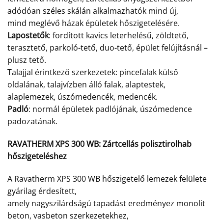
adódóan széles skálán alkalmazhatók mind új,
mind meglévő házak épületek hőszigetelésére.
Lapostetők
: fordított kavics leterhelésű, zöldtető,
terasztető, parkoló-tető, duo-tető, épület felújításnál –
plusz tető.
Talajjal érintkező szerkezetek: pincefalak külső
oldalának, talajvízben álló falak, alaptestek,
alaplemezek, úszómedencék, medencék.
Padló
: normál épületek padlójának, úszómedence
padozatának.
RAVATHERM XPS 300 WB:
Zártcellás polisztirolhab
hőszigeteléshez
A Ravatherm XPS 300 WB hőszigetelő lemezek felülete
gyárilag érdesített,
amely nagyszilárdságú tapadást eredményez monolit
beton, vasbeton szerkezetekhez,