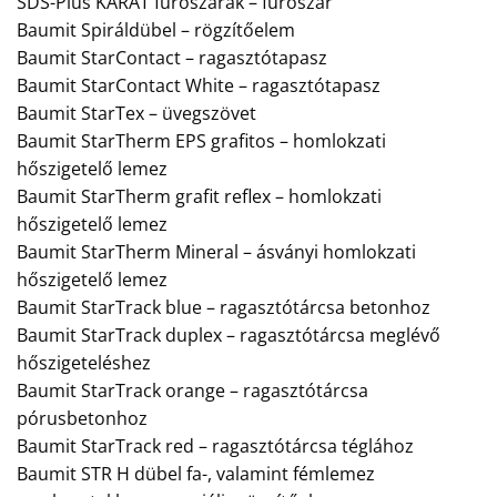
SDS-Plus KARÁT fúrószárak – fúrószár
Baumit Spiráldübel – rögzítőelem
Baumit StarContact – ragasztótapasz
Baumit StarContact White – ragasztótapasz
Baumit StarTex – üvegszövet
Baumit StarTherm EPS grafitos – homlokzati
hőszigetelő lemez
Baumit StarTherm grafit reflex – homlokzati
hőszigetelő lemez
Baumit StarTherm Mineral – ásványi homlokzati
hőszigetelő lemez
Baumit StarTrack blue – ragasztótárcsa betonhoz
Baumit StarTrack duplex – ragasztótárcsa meglévő
hőszigeteléshez
Baumit StarTrack orange – ragasztótárcsa
pórusbetonhoz
Baumit StarTrack red – ragasztótárcsa téglához
Baumit STR H dübel fa-, valamint fémlemez