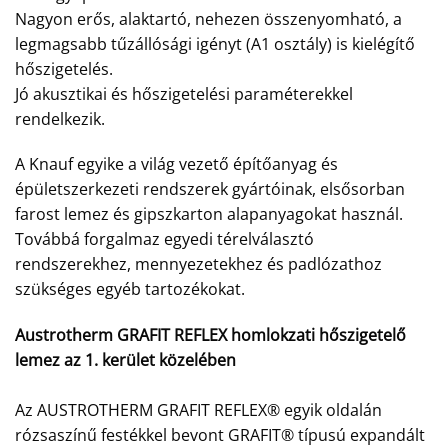
Nagyon erős, alaktartó, nehezen összenyomható, a
legmagsabb tűzállósági igényt (A1 osztály) is kielégítő
hőszigetelés.
Jó akusztikai és hőszigetelési paraméterekkel
rendelkezik.
A Knauf egyike a világ vezető építőanyag és
épületszerkezeti rendszerek gyártóinak, elsősorban
farost lemez és gipszkarton alapanyagokat használ.
Továbbá forgalmaz egyedi térelválasztó
rendszerekhez, mennyezetekhez és padlózathoz
szükséges egyéb tartozékokat.
Austrotherm GRAFIT REFLEX homlokzati hőszigetelő
lemez az 1. kerület közelében
Az AUSTROTHERM GRAFIT REFLEX® egyik oldalán
rózsaszínű festékkel bevont GRAFIT® típusú expandált