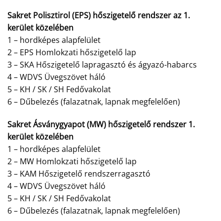
Sakret Polisztirol (EPS) hőszigetelő rendszer az 1.
kerület közelében
1 – hordképes alapfelület
2 – EPS Homlokzati hőszigetelő lap
3 – SKA Hőszigetelő lapragasztó és ágyazó-habarcs
4 – WDVS Üvegszövet háló
5 – KH / SK / SH Fedővakolat
6 – Dűbelezés (falazatnak, lapnak megfelelően)
Sakret Ásványgyapot (MW) hőszigetelő rendszer 1.
kerület közelében
1 – hordképes alapfelület
2 – MW Homlokzati hőszigetelő lap
3 – KAM Hőszigetelő rendszerragasztó
4 – WDVS Üvegszövet háló
5 – KH / SK / SH Fedővakolat
6 – Dűbelezés (falazatnak, lapnak megfelelően)