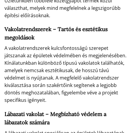
Üzletünkben többféle kőzetgyapot termék közül
választhat, melyek mind megfelelnek a legszigorúbb
építési előírásoknak.
Vakolatrendszerek – Tartós és esztétikus
megoldások
A vakolatrendszerek kulcsfontosságú szerepet
játszanak az épületek védelmében és megjelenésében.
Kínálatunkban különböző típusú vakolatok találhatók,
amelyek nemcsak esztétikusak, de hosszú távú
védelmet is nyújtanak. A megfelelő vakolatrendszer
kiválasztása során szakértőink segítenek a legjobb
döntés meghozatalában, figyelembe véve a projekt
specifikus igényeit.
Lábazati vakolat – Megbízható védelem a
lábazatok számára