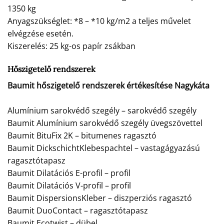
1350 kg
Anyagszükséglet: *8 – *10 kg/m2 a teljes művelet
elvégzése esetén.
Kiszerelés: 25 kg-os papír zsákban
Hőszigetelő rendszerek
Baumit hőszigetelő rendszerek értékesítése Nagykáta
Alumínium sarokvédő szegély – sarokvédő szegély
Baumit Alumínium sarokvédő szegély üvegszövettel
Baumit BituFix 2K – bitumenes ragasztó
Baumit DickschichtKlebespachtel – vastagágyazású
ragasztótapasz
Baumit Dilatációs E-profil – profil
Baumit Dilatációs V-profil – profil
Baumit DispersionsKleber – diszperziós ragasztó
Baumit DuoContact – ragasztótapasz
Baumit Ecotwist – dübel