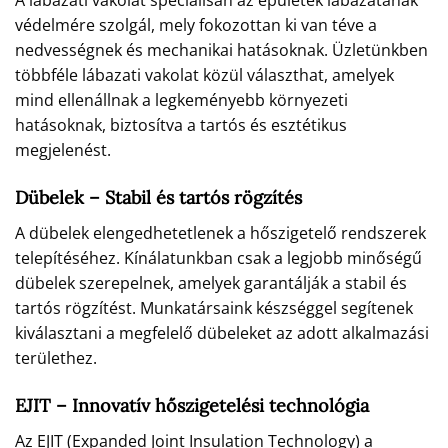
A lábazati vakolat speciálisan az épületek lábazatának
védelmére szolgál, mely fokozottan ki van téve a
nedvességnek és mechanikai hatásoknak. Üzletünkben
többféle lábazati vakolat közül választhat, amelyek
mind ellenállnak a legkeményebb környezeti
hatásoknak, biztosítva a tartós és esztétikus
megjelenést.
Dübelek – Stabil és tartós rögzítés
A dübelek elengedhetetlenek a hőszigetelő rendszerek
telepítéséhez. Kínálatunkban csak a legjobb minőségű
dübelek szerepelnek, amelyek garantálják a stabil és
tartós rögzítést. Munkatársaink készséggel segítenek
kiválasztani a megfelelő dübeleket az adott alkalmazási
területhez.
EJIT – Innovatív hőszigetelési technológia
Az EJIT (Expanded Joint Insulation Technology) a