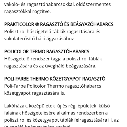
vakoló- és ragasztóhabarcsokkal, oldószermentes
ragasztókkal rögzítve.
PRAKTICOLOR ® RAGASZTÓ ÉS BEÁGYAZÓHABARCS
Polisztirol hőszigetelő táblák ragasztására és
vakolaterősítő háló ágyazásához.
POLICOLOR TERMO RAGASZTÓHABARCS
Hőszigetelő rendszer tagja a polisztirol táblák
ragasztására és az üvegháló beágyazására.
POLI-FARBE THERMO KÖZETGYAPOT RAGASZTÓ
Poli-Farbe Policolor Thermo ragasztóhabarcs
kőzetgyapot ragasztására is.
Lakóházak, középületek -új és régi épületek- külső
falainak hőszigetelésére alkalmas rendszerben a
polisztirol és kőzetgyapot táblák felragasztására ill. az