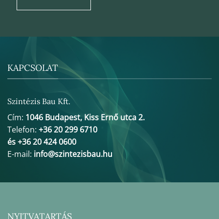
KAPCSOLAT
Szintézis Bau Kft.
Cím:
1046 Budapest, Kiss Ernő utca 2.
Telefon:
+36 20 299 6710
és +36 20 424 0600
E-mail:
info@szintezisbau.hu
NYITVATARTÁS