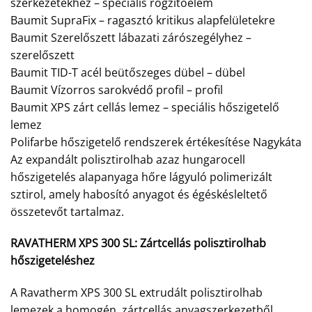
szerkezetekhez – speciális rögzítőelem
Baumit SupraFix – ragasztó kritikus alapfelületekre
Baumit Szerelőszett lábazati zárószegélyhez –
szerelőszett
Baumit TID-T acél beütőszeges dübel – dübel
Baumit Vízorros sarokvédő profil – profil
Baumit XPS zárt cellás lemez – speciális hőszigetelő
lemez
Polifarbe hőszigetelő rendszerek értékesítése Nagykáta
Az expandált polisztirolhab azaz hungarocell
hőszigetelés alapanyaga hőre lágyuló polimerizált
sztirol, amely habosító anyagot és égéskésleltető
összetevőt tartalmaz.
RAVATHERM XPS 300 SL:
Zártcellás polisztirolhab
hőszigeteléshez
A Ravatherm XPS 300 SL extrudált polisztirolhab
lemezek a homogén, zártcellás anyagszerkezetből