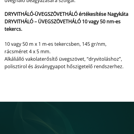
üvegháló beágyazására szolgál.
DRYVITHÁLÓ-ÜVEGSZÖVETHÁLÓ értékesítése Nagykáta
DRYVITHÁLÓ – ÜVEGSZÖVETHÁLÓ 10 vagy 50 nm-es
tekercs.
10 vagy 50 m x 1 m-es tekercsben, 145 gr/nm,
rácsméret 4 x 5 mm.
Alkáliálló vakolaterősítő üvegszövet, “dryvitoláshoz”,
polisztirol és ásványgyapot hőszigetelő rendszerhez.