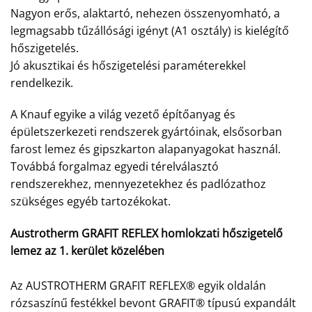
Nagyon erős, alaktartó, nehezen összenyomható, a
legmagsabb tűzállósági igényt (A1 osztály) is kielégítő
hőszigetelés.
Jó akusztikai és hőszigetelési paraméterekkel
rendelkezik.
A Knauf egyike a világ vezető építőanyag és
épületszerkezeti rendszerek gyártóinak, elsősorban
farost lemez és gipszkarton alapanyagokat használ.
Továbbá forgalmaz egyedi térelválasztó
rendszerekhez, mennyezetekhez és padlózathoz
szükséges egyéb tartozékokat.
Austrotherm GRAFIT REFLEX homlokzati hőszigetelő
lemez az 1. kerület közelében
Az AUSTROTHERM GRAFIT REFLEX® egyik oldalán
rózsaszínű festékkel bevont GRAFIT® típusú expandált