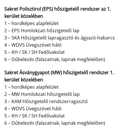
Sakret Polisztirol (EPS) hőszigetelő rendszer az 1.
kerület közelében
1 – hordképes alapfelület
2 – EPS Homlokzati hőszigetelő lap
3 – SKA Hőszigetelő lapragasztó és ágyazó-habarcs
4 – WDVS Üvegszövet háló
5 – KH / SK / SH Fedővakolat
6 – Dűbelezés (falazatnak, lapnak megfelelően)
Sakret Ásványgyapot (MW) hőszigetelő rendszer 1.
kerület közelében
1 – hordképes alapfelület
2 – MW Homlokzati hőszigetelő lap
3 – KAM Hőszigetelő rendszerragasztó
4 – WDVS Üvegszövet háló
5 – KH / SK / SH Fedővakolat
6 – Dűbelezés (falazatnak, lapnak megfelelően)