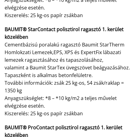
Anyagszükséglet: *8 – *10 kg/m2 a teljes művelet
elvégzése esetén.
Kiszerelés: 25 kg-os papír zsákban
BAUMIT® StarContact polisztirol ragasztó 1. kerület
közelében
Cementbázisú poralakú ragasztó Baumit StarTherm
Homlokzati Lemezek,EPS, XPS és ExpertFix lábazati
lemezek ragasztásához és tapaszolásához,
valamint a Baumit StarTex üvegszövet beágyazásához.
Tapaszként is alkalmas betonfelületre.
További információk: zsák 25 kg-os, 54 zsák/raklap =
1350 kg
Anyagszükséglet: *8 – *10 kg/m2 a teljes művelet
elvégzése esetén.
Kiszerelés: 25 kg-os papír zsákban
BAUMIT® ProContact polisztirol ragasztó 1. kerület
közelében