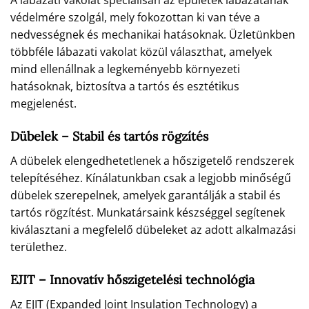
A lábazati vakolat speciálisan az épületek lábazatának
védelmére szolgál, mely fokozottan ki van téve a
nedvességnek és mechanikai hatásoknak. Üzletünkben
többféle lábazati vakolat közül választhat, amelyek
mind ellenállnak a legkeményebb környezeti
hatásoknak, biztosítva a tartós és esztétikus
megjelenést.
Dübelek – Stabil és tartós rögzítés
A dübelek elengedhetetlenek a hőszigetelő rendszerek
telepítéséhez. Kínálatunkban csak a legjobb minőségű
dübelek szerepelnek, amelyek garantálják a stabil és
tartós rögzítést. Munkatársaink készséggel segítenek
kiválasztani a megfelelő dübeleket az adott alkalmazási
területhez.
EJIT – Innovatív hőszigetelési technológia
Az EJIT (Expanded Joint Insulation Technology) a