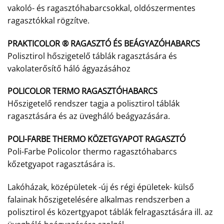
vakoló- és ragasztóhabarcsokkal, oldószermentes
ragasztókkal rögzítve.
PRAKTICOLOR ® RAGASZTÓ ÉS BEÁGYAZÓHABARCS
Polisztirol hőszigetelő táblák ragasztására és
vakolaterősítő háló ágyazásához
POLICOLOR TERMO RAGASZTÓHABARCS
Hőszigetelő rendszer tagja a polisztirol táblák
ragasztására és az üvegháló beágyazására.
POLI-FARBE THERMO KÖZETGYAPOT RAGASZTÓ
Poli-Farbe Policolor thermo ragasztóhabarcs
kőzetgyapot ragasztására is.
Lakóházak, középületek -új és régi épületek- külső
falainak hőszigetelésére alkalmas rendszerben a
polisztirol és közertgyapot táblák felragasztására ill. az