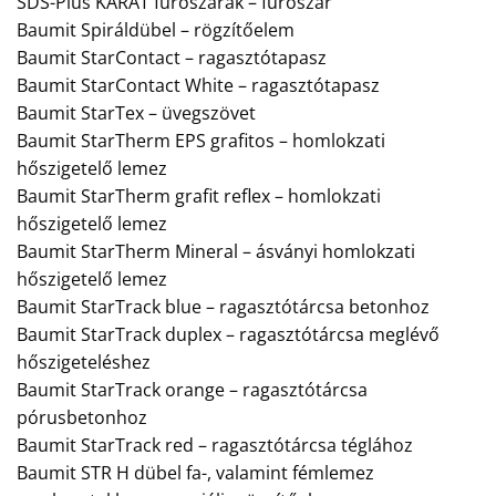
SDS-Plus KARÁT fúrószárak – fúrószár
Baumit Spiráldübel – rögzítőelem
Baumit StarContact – ragasztótapasz
Baumit StarContact White – ragasztótapasz
Baumit StarTex – üvegszövet
Baumit StarTherm EPS grafitos – homlokzati
hőszigetelő lemez
Baumit StarTherm grafit reflex – homlokzati
hőszigetelő lemez
Baumit StarTherm Mineral – ásványi homlokzati
hőszigetelő lemez
Baumit StarTrack blue – ragasztótárcsa betonhoz
Baumit StarTrack duplex – ragasztótárcsa meglévő
hőszigeteléshez
Baumit StarTrack orange – ragasztótárcsa
pórusbetonhoz
Baumit StarTrack red – ragasztótárcsa téglához
Baumit STR H dübel fa-, valamint fémlemez