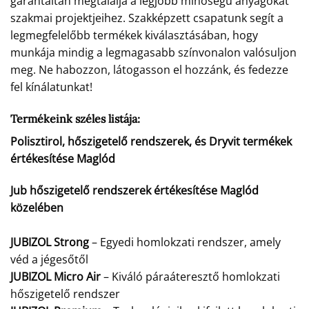
garantáltan megtalálja a legjobb minőségű anyagokat
szakmai projektjeihez. Szakképzett csapatunk segít a
legmegfelelőbb termékek kiválasztásában, hogy
munkája mindig a legmagasabb színvonalon valósuljon
meg. Ne habozzon, látogasson el hozzánk, és fedezze
fel kínálatunkat!
Termékeink széles listája:
Polisztirol, hőszigetelő rendszerek, és Dryvit termékek
értékesítése Maglód
Jub hőszigetelő rendszerek értékesítése Maglód
közelében
JUBIZOL Strong
– Egyedi homlokzati rendszer, amely
véd a jégesőtől
JUBIZOL Micro Air
– Kiváló páraáteresztő homlokzati
hőszigetelő rendszer