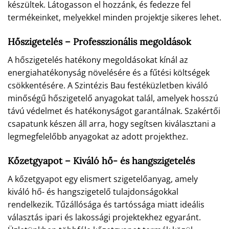
készültek. Látogasson el hozzánk, és fedezze fel
termékeinket, melyekkel minden projektje sikeres lehet.
Hőszigetelés – Professzionális megoldások
A hőszigetelés hatékony megoldásokat kínál az
energiahatékonyság növelésére és a fűtési költségek
csökkentésére. A Szintézis Bau festéküzletben kiváló
minőségű hőszigetelő anyagokat talál, amelyek hosszú
távú védelmet és hatékonyságot garantálnak. Szakértői
csapatunk készen áll arra, hogy segítsen kiválasztani a
legmegfelelőbb anyagokat az adott projekthez.
Kőzetgyapot – Kiváló hő- és hangszigetelés
A kőzetgyapot egy elismert szigetelőanyag, amely
kiváló hő- és hangszigetelő tulajdonságokkal
rendelkezik. Tűzállósága és tartóssága miatt ideális
választás ipari és lakossági projektekhez egyaránt.