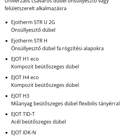
Univerzális csavaros dübel önsüllyesztő vagy
felületszerelt alkalmazásra
Ejotherm STR U 2G
Önsüllyesztő dübel
Ejotherm STR H
Önsüllyesztő dübel fa rögzítési alapokra
EJOT H1 eco
Kompozit beütőszeges dübel
EJOT H4 eco
Kompozit beütőszeges dübel
EJOT H3
Műanyag beütőszeges dübel flexibilis tányérral
EJOT TID-T
Acél beütőszeges dübel
EJOT IDK-N