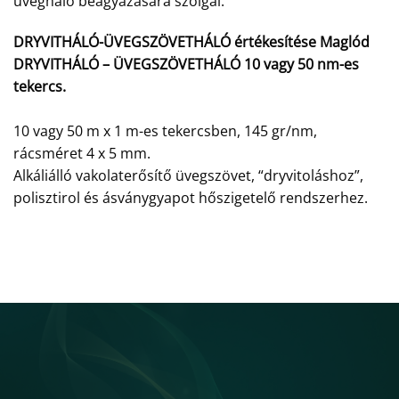
üvegháló beágyazására szolgál.
DRYVITHÁLÓ-ÜVEGSZÖVETHÁLÓ értékesítése Maglód
DRYVITHÁLÓ – ÜVEGSZÖVETHÁLÓ 10 vagy 50 nm-es
tekercs.
10 vagy 50 m x 1 m-es tekercsben, 145 gr/nm,
rácsméret 4 x 5 mm.
Alkáliálló vakolaterősítő üvegszövet, “dryvitoláshoz”,
polisztirol és ásványgyapot hőszigetelő rendszerhez.