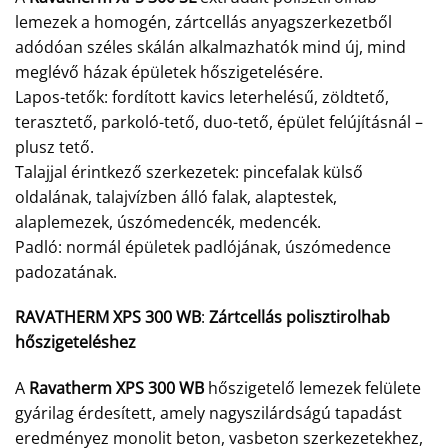
lemezek a homogén, zártcellás anyagszerkezetből
adódóan széles skálán alkalmazhatók mind új, mind
meglévő házak épületek hőszigetelésére.
Lapos-tetők: fordított kavics leterhelésű, zöldtető,
terasztető, parkoló-tető, duo-tető, épület felújításnál –
plusz tető.
Talajjal érintkező szerkezetek: pincefalak külső
oldalának, talajvízben álló falak, alaptestek,
alaplemezek, úszómedencék, medencék.
Padló: normál épületek padlójának, úszómedence
padozatának.
RAVATHERM XPS 300 WB
:
Zártcellás polisztirolhab
hőszigeteléshez
A
Ravatherm XPS 300 WB
hőszigetelő lemezek felülete
gyárilag érdesített, amely nagyszilárdságú tapadást
eredményez monolit beton, vasbeton szerkezetekhez,