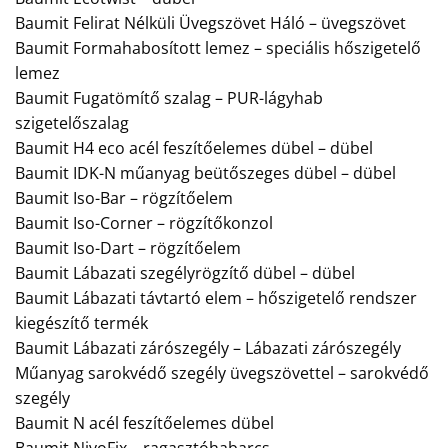
Baumit Felirat Nélküli Üvegszövet Háló – üvegszövet
Baumit Formahabosított lemez – speciális hőszigetelő
lemez
Baumit Fugatömítő szalag – PUR-lágyhab
szigetelőszalag
Baumit H4 eco acél feszítőelemes dübel – dübel
Baumit IDK-N műanyag beütőszeges dübel – dübel
Baumit Iso-Bar – rögzítőelem
Baumit Iso-Corner – rögzítőkonzol
Baumit Iso-Dart – rögzítőelem
Baumit Lábazati szegélyrögzítő dübel – dübel
Baumit Lábazati távtartó elem – hőszigetelő rendszer
kiegészítő termék
Baumit Lábazati zárószegély – Lábazati zárószegély
Műanyag sarokvédő szegély üvegszövettel – sarokvédő
szegély
Baumit N acél feszítőelemes dübel
Baumit NivoFix – ragasztóhabarcs