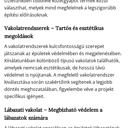
Üzletünkben többféle kőzetgyapot termék közül
választhat, melyek mind megfelelnek a legszigorúbb
építési előírásoknak.
Vakolatrendszerek – Tartós és esztétikus
megoldások
A vakolatrendszerek kulcsfontosságú szerepet
játszanak az épületek védelmében és megjelenésében.
Kínálatunkban különböző típusú vakolatok találhatók,
amelyek nemcsak esztétikusak, de hosszú távú
védelmet is nyújtanak. A megfelelő vakolatrendszer
kiválasztása során szakértőink segítenek a legjobb
döntés meghozatalában, figyelembe véve a projekt
specifikus igényeit.
Lábazati vakolat – Megbízható védelem a
lábazatok számára