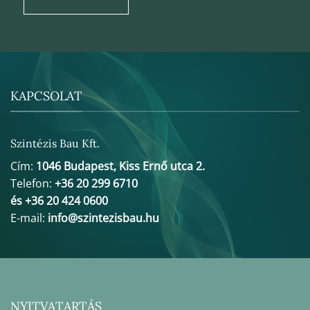
KAPCSOLAT
Szintézis Bau Kft.
Cím:
1046 Budapest, Kiss Ernő utca 2.
Telefon:
+36 20 299 6710
és +36 20 424 0600
E-mail:
info@szintezisbau.hu
NYITVATARTÁS