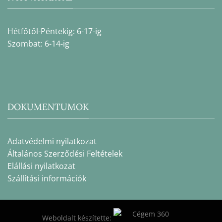
Hétfőtől-Péntekig: 6-17-ig
Szombat: 6-14-ig
DOKUMENTUMOK
Adatvédelmi nyilatkozat
Általános Szerződési Feltételek
Elállási nyilatkozat
Szállítási információk
Weboldalt készítette: