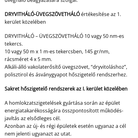
üvegháló beágyazására szolgál.
DRYVITHÁLÓ-ÜVEGSZÖVETHÁLÓ
értékesítése az 1.
kerület közelében
DRYVITHÁLÓ – ÜVEGSZÖVETHÁLÓ 10 vagy 50 nm-es
tekercs.
10 vagy 50 m x 1 m-es tekercsben, 145 gr/nm,
rácsméret 4 x 5 mm.
Alkáli-álló vakolaterősítő üvegszövet, “dryvitoláshoz”,
polisztirol és ásványgyapot hőszigetelő rendszerhez.
Sakret hőszigetelő rendszerek az I. kerület közelében
A homlokzatszigetelések gyártása során az épület
energiatakarékosságára összpontosított működés-
javítás az elsődleges cél.
Azonban az új- és régi épületek esetén ugyanaz a cél
nem jelenti ugyanazt az utat.