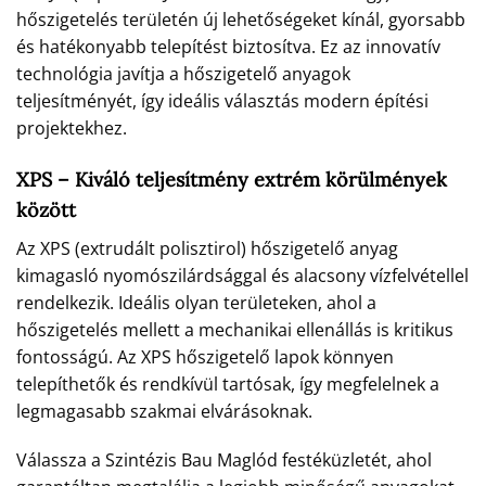
hőszigetelés területén új lehetőségeket kínál, gyorsabb
és hatékonyabb telepítést biztosítva. Ez az innovatív
technológia javítja a hőszigetelő anyagok
teljesítményét, így ideális választás modern építési
projektekhez.
XPS – Kiváló teljesítmény extrém körülmények
között
Az XPS (extrudált polisztirol) hőszigetelő anyag
kimagasló nyomószilárdsággal és alacsony vízfelvétellel
rendelkezik. Ideális olyan területeken, ahol a
hőszigetelés mellett a mechanikai ellenállás is kritikus
fontosságú. Az XPS hőszigetelő lapok könnyen
telepíthetők és rendkívül tartósak, így megfelelnek a
legmagasabb szakmai elvárásoknak.
Válassza a Szintézis Bau Maglód festéküzletét, ahol