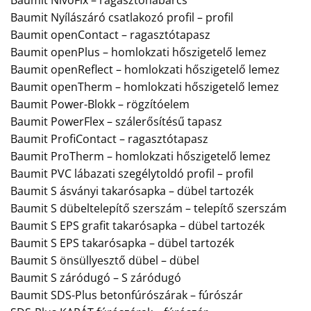
Baumit Nyílászáró csatlakozó profil – profil
Baumit openContact – ragasztótapasz
Baumit openPlus – homlokzati hőszigetelő lemez
Baumit openReflect – homlokzati hőszigetelő lemez
Baumit openTherm – homlokzati hőszigetelő lemez
Baumit Power-Blokk – rögzítóelem
Baumit PowerFlex – szálerősítésű tapasz
Baumit ProfiContact – ragasztótapasz
Baumit ProTherm – homlokzati hőszigetelő lemez
Baumit PVC lábazati szegélytoldó profil – profil
Baumit S ásványi takarósapka – dübel tartozék
Baumit S dübeltelepítő szerszám – telepítő szerszám
Baumit S EPS grafit takarósapka – dübel tartozék
Baumit S EPS takarósapka – dübel tartozék
Baumit S önsüllyesztő dübel – dübel
Baumit S záródugó – S záródugó
Baumit SDS-Plus betonfúrószárak – fúrószár