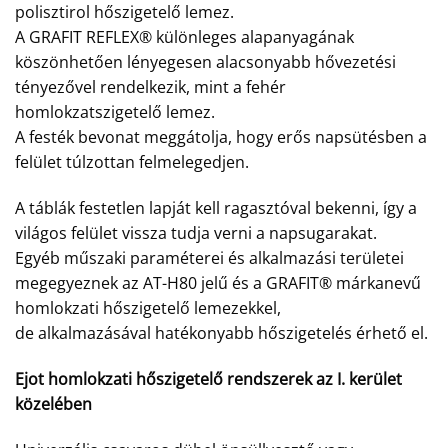
polisztirol hőszigetelő lemez.
A GRAFIT REFLEX® különleges alapanyagának
köszönhetően lényegesen alacsonyabb hővezetési
tényezővel rendelkezik, mint a fehér
homlokzatszigetelő lemez.
A festék bevonat meggátolja, hogy erős napsütésben a
felület túlzottan felmelegedjen.
A táblák festetlen lapját kell ragasztóval bekenni, így a
világos felület vissza tudja verni a napsugarakat.
Egyéb műszaki paraméterei és alkalmazási területei
megegyeznek az AT-H80 jelű és a GRAFIT® márkanevű
homlokzati hőszigetelő lemezekkel,
de alkalmazásával hatékonyabb hőszigetelés érhető el.
Ejot homlokzati hőszigetelő rendszerek az I. kerület
közelében