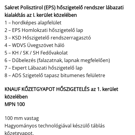
Sakret Polisztirol (EPS) hőszigetelő rendszer lábazati
kialakítás az I. kerület közelében
1 – hordképes alapfelület
2 – EPS Homlokzati hőszigetelő lap
3 – KSD Hőszigetelő rendszerragasztó
4 – WDVS Üvegszövet háló
5 – KH / SK / SH Fedővakolat
6 – Dűbelezés (falazatnak, lapnak megfelelően)
7 – Expert Lábazati hőszigetelő lap
8 – ADS Szigetelő tapasz bitumenes felületre
KNAUF KŐZETGYAPOT HŐSZIGETELÉS az 1. kerület
közelében
MPN 100
100 mm vastag
Hagyományos technológiával készülő táblás
kőzetgyapot.