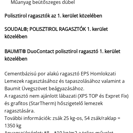
Műanyag beütőszeges dübel
Polisztirol ragasztók az 1. kerület közelében
SOUDAL®; POLISZTIROL RAGASZTÓK 1. kerület
közelében
BAUMIT® DuoContact polisztirol ragasztó 1. kerület
közelében
Cementbázisú por alakú ragasztó EPS Homlokzati
Lemezek ragasztásához és tapaszolásához valamint a
Baumit Üvegszövet beágyazásához.
A ragasztó nem ajánlott lábazati (XPS TOP és Expret Fix)
és grafitos (StarTherm) hőszigetelő lemezek
ragasztására.
További információk: zsák 25 kg-os, 54 zsák/raklap =
1350 kg