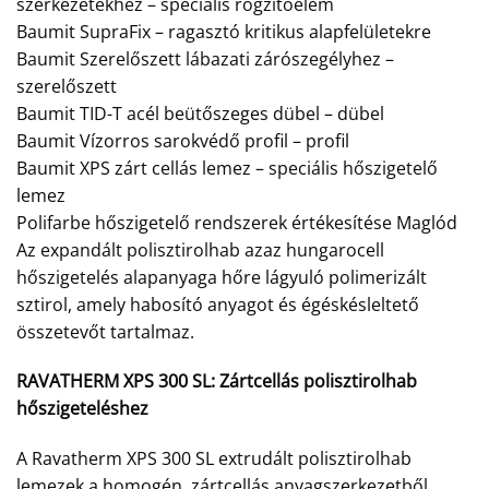
szerkezetekhez – speciális rögzítőelem
Baumit SupraFix – ragasztó kritikus alapfelületekre
Baumit Szerelőszett lábazati zárószegélyhez –
szerelőszett
Baumit TID-T acél beütőszeges dübel – dübel
Baumit Vízorros sarokvédő profil – profil
Baumit XPS zárt cellás lemez – speciális hőszigetelő
lemez
Polifarbe hőszigetelő rendszerek értékesítése Maglód
Az expandált polisztirolhab azaz hungarocell
hőszigetelés alapanyaga hőre lágyuló polimerizált
sztirol, amely habosító anyagot és égéskésleltető
összetevőt tartalmaz.
RAVATHERM XPS 300 SL:
Zártcellás polisztirolhab
hőszigeteléshez
A Ravatherm XPS 300 SL extrudált polisztirolhab
lemezek a homogén, zártcellás anyagszerkezetből