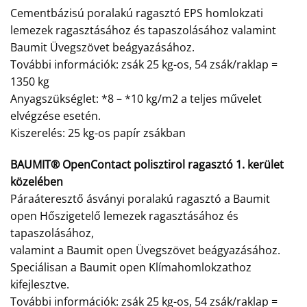
Cementbázisú poralakú ragasztó EPS homlokzati
lemezek ragasztásához és tapaszolásához valamint
Baumit Üvegszövet beágyazásához.
További információk: zsák 25 kg-os, 54 zsák/raklap =
1350 kg
Anyagszükséglet: *8 – *10 kg/m2 a teljes művelet
elvégzése esetén.
Kiszerelés: 25 kg-os papír zsákban
BAUMIT® OpenContact polisztirol ragasztó 1. kerület
közelében
Páraáteresztő ásványi poralakú ragasztó a Baumit
open Hőszigetelő lemezek ragasztásához és
tapaszolásához,
valamint a Baumit open Üvegszövet beágyazásához.
Speciálisan a Baumit open Klímahomlokzathoz
kifejlesztve.
További információk: zsák 25 kg-os, 54 zsák/raklap =