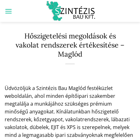
Skip
to
content
Hőszigetelési megoldások és
vakolat rendszerek értékesítése –
Maglód
Üdvözöljük a Szintézis Bau Maglód festéküzlet
weboldalán, ahol minden építőipari szakember
megtalálja a munkájához szükséges prémium
minőségű anyagokat. Kínálatunkban hőszigetelő
rendszerek, kőzetgyapot, vakolatrendszerek, lábazati
vakolatok, dübelek, EJIT és XPS is szerepelnek, melyek
mind a legmagasabb ipari szabványoknak megfelelően