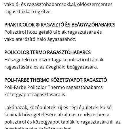
vakoló- és ragasztóhabarcsokkal, oldószermentes
ragasztókkal rögzítve.
PRAKTICOLOR ® RAGASZTÓ ÉS BEÁGYAZÓHABARCS
Polisztirol hőszigetelő táblák ragasztására és
vakolaterősítő háló ágyazásához.
POLICOLOR TERMO RAGASZTÓHABARCS
Hőszigetelő rendszer tagja a polisztirol táblák
ragasztására és az üvegháló beágyazására.
POLI-FARBE THERMO KÖZETGYAPOT RAGASZTÓ
Poli-Farbe Policolor Thermo ragasztóhabarcs
kőzetgyapot ragasztására is.
Lakóházak, középületek -új és régi épületek- külső
falainak hőszigetelésére alkalmas rendszerben a
polisztirol és kőzetgyapot táblák felragasztására ill. az