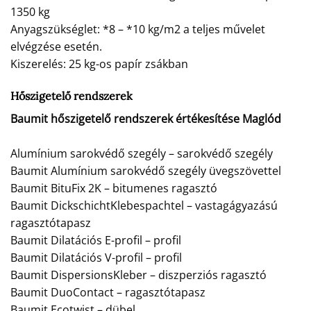
1350 kg
Anyagszükséglet: *8 – *10 kg/m2 a teljes művelet
elvégzése esetén.
Kiszerelés: 25 kg-os papír zsákban
Hőszigetelő rendszerek
Baumit hőszigetelő rendszerek értékesítése Maglód
Alumínium sarokvédő szegély – sarokvédő szegély
Baumit Alumínium sarokvédő szegély üvegszövettel
Baumit BituFix 2K – bitumenes ragasztó
Baumit DickschichtKlebespachtel – vastagágyazású
ragasztótapasz
Baumit Dilatációs E-profil – profil
Baumit Dilatációs V-profil – profil
Baumit DispersionsKleber – diszperziós ragasztó
Baumit DuoContact – ragasztótapasz
Baumit Ecotwist – dübel