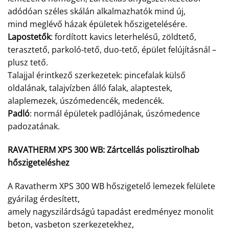
adódóan széles skálán alkalmazhatók mind új,
mind meglévő házak épületek hőszigetelésére.
Lapostetők
: fordított kavics leterhelésű, zöldtető,
terasztető, parkoló-tető, duo-tető, épület felújításnál –
plusz tető.
Talajjal érintkező szerkezetek: pincefalak külső
oldalának, talajvízben álló falak, alaptestek,
alaplemezek, úszómedencék, medencék.
Padló
: normál épületek padlójának, úszómedence
padozatának.
RAVATHERM XPS 300 WB:
Zártcellás polisztirolhab
hőszigeteléshez
A Ravatherm XPS 300 WB hőszigetelő lemezek felülete
gyárilag érdesített,
amely nagyszilárdságú tapadást eredményez monolit
beton, vasbeton szerkezetekhez,