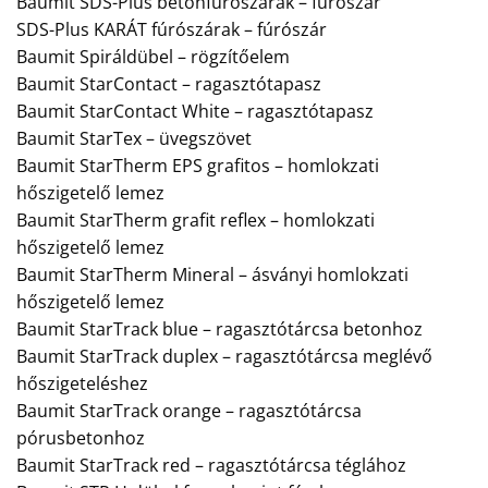
Baumit SDS-Plus betonfúrószárak – fúrószár
SDS-Plus KARÁT fúrószárak – fúrószár
Baumit Spiráldübel – rögzítőelem
Baumit StarContact – ragasztótapasz
Baumit StarContact White – ragasztótapasz
Baumit StarTex – üvegszövet
Baumit StarTherm EPS grafitos – homlokzati
hőszigetelő lemez
Baumit StarTherm grafit reflex – homlokzati
hőszigetelő lemez
Baumit StarTherm Mineral – ásványi homlokzati
hőszigetelő lemez
Baumit StarTrack blue – ragasztótárcsa betonhoz
Baumit StarTrack duplex – ragasztótárcsa meglévő
hőszigeteléshez
Baumit StarTrack orange – ragasztótárcsa
pórusbetonhoz
Baumit StarTrack red – ragasztótárcsa téglához