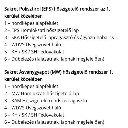
Sakret Polisztirol (EPS) hőszigetelő rendszer az 1.
kerület közelében
1 – hordképes alapfelület
2 – EPS Homlokzati hőszigetelő lap
3 – SKA Hőszigetelő lapragasztó és ágyazó-habarcs
4 – WDVS Üvegszövet háló
5 – KH / SK / SH Fedővakolat
6 – Dűbelezés (falazatnak, lapnak megfelelően)
Sakret Ásványgyapot (MW) hőszigetelő rendszer 1.
kerület közelében
1 – hordképes alapfelület
2 – MW Homlokzati hőszigetelő lap
3 – KAM Hőszigetelő rendszerragasztó
4 – WDVS Üvegszövet háló
5 – KH / SK / SH Fedővakolat
6 – Dűbelezés (falazatnak, lapnak megfelelően)