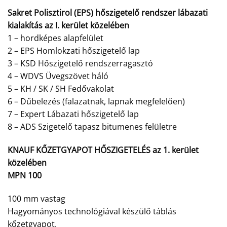
Sakret Polisztirol (EPS) hőszigetelő rendszer lábazati
kialakítás az I. kerület közelében
1 – hordképes alapfelület
2 – EPS Homlokzati hőszigetelő lap
3 – KSD Hőszigetelő rendszerragasztó
4 – WDVS Üvegszövet háló
5 – KH / SK / SH Fedővakolat
6 – Dűbelezés (falazatnak, lapnak megfelelően)
7 – Expert Lábazati hőszigetelő lap
8 – ADS Szigetelő tapasz bitumenes felületre
KNAUF KŐZETGYAPOT HŐSZIGETELÉS az 1. kerület
közelében
MPN 100
100 mm vastag
Hagyományos technológiával készülő táblás
kőzetgyapot.