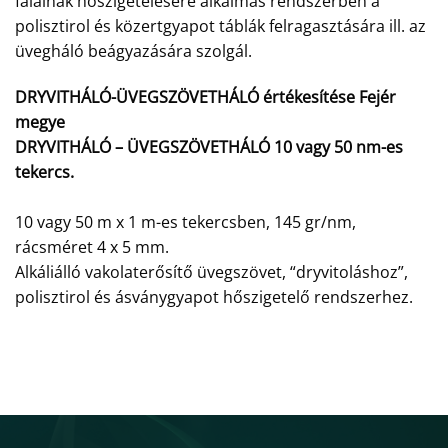
falainak hőszigetelésére alkalmas rendszerben a
polisztirol és közertgyapot táblák felragasztására ill. az
üvegháló beágyazására szolgál.
DRYVITHÁLÓ-ÜVEGSZÖVETHÁLÓ értékesítése Fejér
megye
DRYVITHÁLÓ – ÜVEGSZÖVETHÁLÓ 10 vagy 50 nm-es
tekercs.
10 vagy 50 m x 1 m-es tekercsben, 145 gr/nm,
rácsméret 4 x 5 mm.
Alkáliálló vakolaterősítő üvegszövet, “dryvitoláshoz”,
polisztirol és ásványgyapot hőszigetelő rendszerhez.