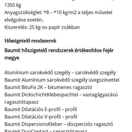
1350 kg
Anyagszükséglet: *8 – *10 kg/m2 a teljes művelet
elvégzése esetén.
Kiszerelés: 25 kg-os papír zsákban
Hőszigetelő rendszerek
Baumit hőszigetelő rendszerek értékesítése Fejér
megye
Alumínium sarokvédő szegély – sarokvédő szegély
Baumit Alumínium sarokvédő szegély üvegszövettel
Baumit BituFix 2K – bitumenes ragasztó
Baumit DickschichtKlebespachtel – vastagágyazású
ragasztótapasz
Baumit Dilatációs E-profil – profil
Baumit Dilatációs V-profil – profil
Baumit DispersionsKleber – diszperziós ragasztó
Baumit DuoContact – ragasztótapasz