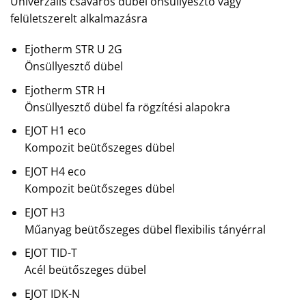
Univerzális csavaros dübel önsüllyesztő vagy
felületszerelt alkalmazásra
Ejotherm STR U 2G
Önsüllyesztő dübel
Ejotherm STR H
Önsüllyesztő dübel fa rögzítési alapokra
EJOT H1 eco
Kompozit beütőszeges dübel
EJOT H4 eco
Kompozit beütőszeges dübel
EJOT H3
Műanyag beütőszeges dübel flexibilis tányérral
EJOT TID-T
Acél beütőszeges dübel
EJOT IDK-N