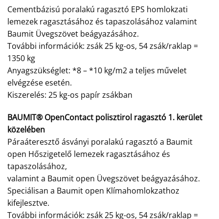
Cementbázisú poralakú ragasztó EPS homlokzati
lemezek ragasztásához és tapaszolásához valamint
Baumit Üvegszövet beágyazásához.
További információk: zsák 25 kg-os, 54 zsák/raklap =
1350 kg
Anyagszükséglet: *8 – *10 kg/m2 a teljes művelet
elvégzése esetén.
Kiszerelés: 25 kg-os papír zsákban
BAUMIT® OpenContact polisztirol ragasztó 1. kerület
közelében
Páraáteresztő ásványi poralakú ragasztó a Baumit
open Hőszigetelő lemezek ragasztásához és
tapaszolásához,
valamint a Baumit open Üvegszövet beágyazásához.
Speciálisan a Baumit open Klímahomlokzathoz
kifejlesztve.
További információk: zsák 25 kg-os, 54 zsák/raklap =