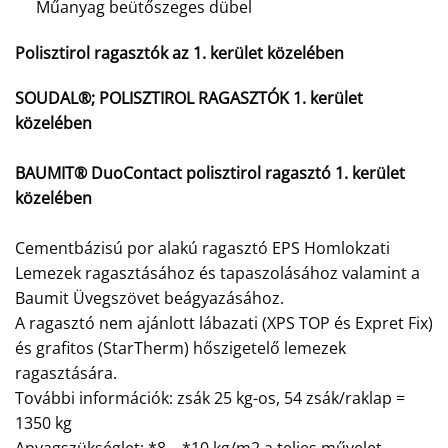
Műanyag beütőszeges dübel
Polisztirol ragasztók az 1. kerület közelében
SOUDAL®; POLISZTIROL RAGASZTÓK 1. kerület
közelében
BAUMIT® DuoContact polisztirol ragasztó 1. kerület
közelében
Cementbázisú por alakú ragasztó EPS Homlokzati
Lemezek ragasztásához és tapaszolásához valamint a
Baumit Üvegszövet beágyazásához.
A ragasztó nem ajánlott lábazati (XPS TOP és Expret Fix)
és grafitos (StarTherm) hőszigetelő lemezek
ragasztására.
További információk: zsák 25 kg-os, 54 zsák/raklap =
1350 kg