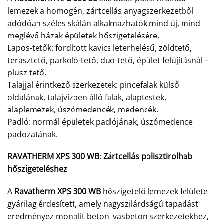
lemezek a homogén, zártcellás anyagszerkezetből
adódóan széles skálán alkalmazhatók mind új, mind
meglévő házak épületek hőszigetelésére.
Lapos-tetők: fordított kavics leterhelésű, zöldtető,
terasztető, parkoló-tető, duo-tető, épület felújításnál –
plusz tető.
Talajjal érintkező szerkezetek: pincefalak külső
oldalának, talajvízben álló falak, alaptestek,
alaplemezek, úszómedencék, medencék.
Padló: normál épületek padlójának, úszómedence
padozatának.
RAVATHERM XPS 300 WB
:
Zártcellás polisztirolhab
hőszigeteléshez
A
Ravatherm XPS 300 WB
hőszigetelő lemezek felülete
gyárilag érdesített, amely nagyszilárdságú tapadást
eredményez monolit beton, vasbeton szerkezetekhez,