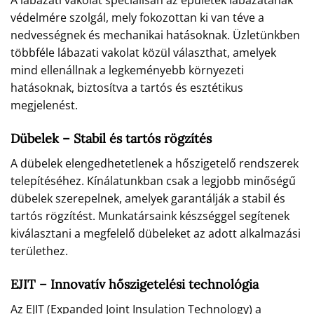
A lábazati vakolat speciálisan az épületek lábazatának
védelmére szolgál, mely fokozottan ki van téve a
nedvességnek és mechanikai hatásoknak. Üzletünkben
többféle lábazati vakolat közül választhat, amelyek
mind ellenállnak a legkeményebb környezeti
hatásoknak, biztosítva a tartós és esztétikus
megjelenést.
Dübelek – Stabil és tartós rögzítés
A dübelek elengedhetetlenek a hőszigetelő rendszerek
telepítéséhez. Kínálatunkban csak a legjobb minőségű
dübelek szerepelnek, amelyek garantálják a stabil és
tartós rögzítést. Munkatársaink készséggel segítenek
kiválasztani a megfelelő dübeleket az adott alkalmazási
területhez.
EJIT – Innovatív hőszigetelési technológia
Az EJIT (Expanded Joint Insulation Technology) a