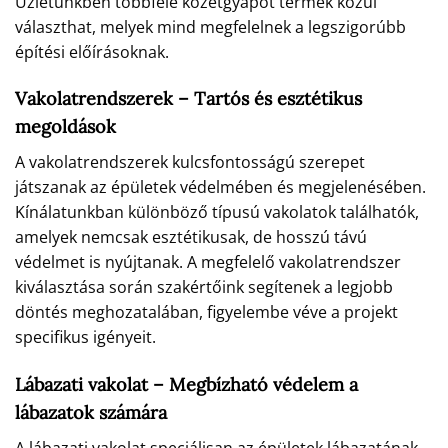
Üzletünkben többféle kőzetgyapot termék közül
választhat, melyek mind megfelelnek a legszigorúbb
építési előírásoknak.
Vakolatrendszerek – Tartós és esztétikus
megoldások
A vakolatrendszerek kulcsfontosságú szerepet
játszanak az épületek védelmében és megjelenésében.
Kínálatunkban különböző típusú vakolatok találhatók,
amelyek nemcsak esztétikusak, de hosszú távú
védelmet is nyújtanak. A megfelelő vakolatrendszer
kiválasztása során szakértőink segítenek a legjobb
döntés meghozatalában, figyelembe véve a projekt
specifikus igényeit.
Lábazati vakolat – Megbízható védelem a
lábazatok számára