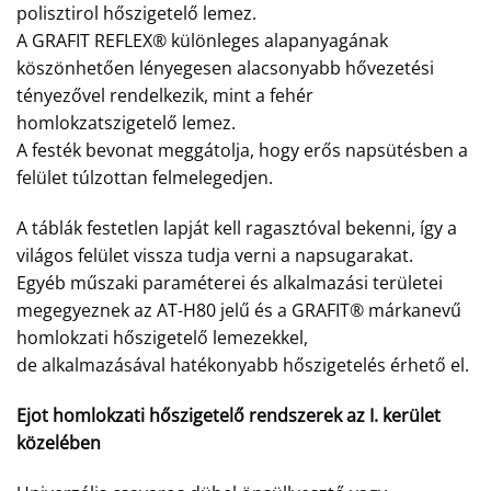
polisztirol hőszigetelő lemez.
A GRAFIT REFLEX® különleges alapanyagának
köszönhetően lényegesen alacsonyabb hővezetési
tényezővel rendelkezik, mint a fehér
homlokzatszigetelő lemez.
A festék bevonat meggátolja, hogy erős napsütésben a
felület túlzottan felmelegedjen.
A táblák festetlen lapját kell ragasztóval bekenni, így a
világos felület vissza tudja verni a napsugarakat.
Egyéb műszaki paraméterei és alkalmazási területei
megegyeznek az AT-H80 jelű és a GRAFIT® márkanevű
homlokzati hőszigetelő lemezekkel,
de alkalmazásával hatékonyabb hőszigetelés érhető el.
Ejot homlokzati hőszigetelő rendszerek az I. kerület
közelében