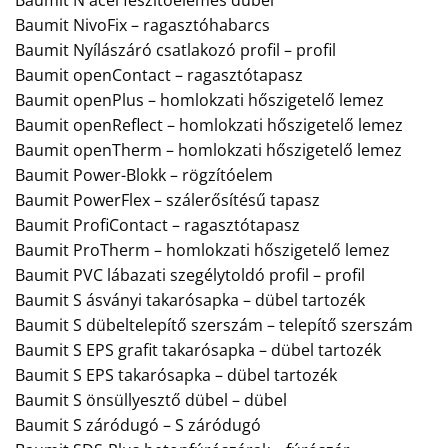
Baumit NivoFix – ragasztóhabarcs
Baumit Nyílászáró csatlakozó profil – profil
Baumit openContact – ragasztótapasz
Baumit openPlus – homlokzati hőszigetelő lemez
Baumit openReflect – homlokzati hőszigetelő lemez
Baumit openTherm – homlokzati hőszigetelő lemez
Baumit Power-Blokk – rögzítóelem
Baumit PowerFlex – szálerősítésű tapasz
Baumit ProfiContact – ragasztótapasz
Baumit ProTherm – homlokzati hőszigetelő lemez
Baumit PVC lábazati szegélytoldó profil – profil
Baumit S ásványi takarósapka – dübel tartozék
Baumit S dübeltelepítő szerszám – telepítő szerszám
Baumit S EPS grafit takarósapka – dübel tartozék
Baumit S EPS takarósapka – dübel tartozék
Baumit S önsüllyesztő dübel – dübel
Baumit S záródugó – S záródugó