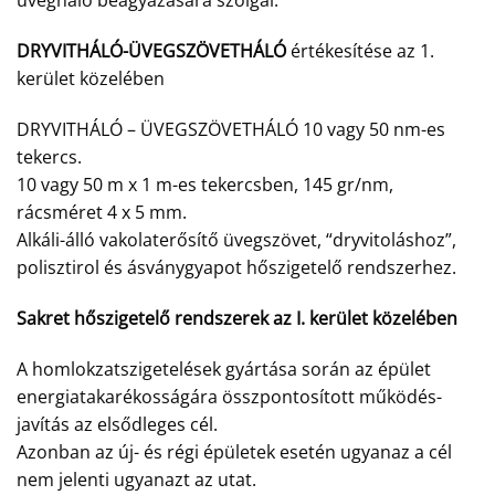
üvegháló beágyazására szolgál.
DRYVITHÁLÓ-ÜVEGSZÖVETHÁLÓ
értékesítése az 1.
kerület közelében
DRYVITHÁLÓ – ÜVEGSZÖVETHÁLÓ 10 vagy 50 nm-es
tekercs.
10 vagy 50 m x 1 m-es tekercsben, 145 gr/nm,
rácsméret 4 x 5 mm.
Alkáli-álló vakolaterősítő üvegszövet, “dryvitoláshoz”,
polisztirol és ásványgyapot hőszigetelő rendszerhez.
Sakret hőszigetelő rendszerek az I. kerület közelében
A homlokzatszigetelések gyártása során az épület
energiatakarékosságára összpontosított működés-
javítás az elsődleges cél.
Azonban az új- és régi épületek esetén ugyanaz a cél
nem jelenti ugyanazt az utat.