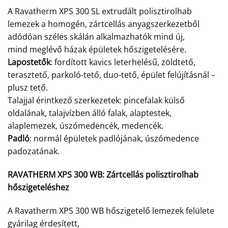
A Ravatherm XPS 300 SL extrudált polisztirolhab
lemezek a homogén, zártcellás anyagszerkezetből
adódóan széles skálán alkalmazhatók mind új,
mind meglévő házak épületek hőszigetelésére.
Lapostetők
: fordított kavics leterhelésű, zöldtető,
terasztető, parkoló-tető, duo-tető, épület felújításnál –
plusz tető.
Talajjal érintkező szerkezetek: pincefalak külső
oldalának, talajvízben álló falak, alaptestek,
alaplemezek, úszómedencék, medencék.
Padló
: normál épületek padlójának, úszómedence
padozatának.
RAVATHERM XPS 300 WB:
Zártcellás polisztirolhab
hőszigeteléshez
A Ravatherm XPS 300 WB hőszigetelő lemezek felülete
gyárilag érdesített,