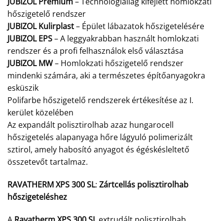
JUBIZOL Premium
– Technológiailag kifejlett homlokzati
hőszigetelő rendszer
JUBIZOL Kulirplast
– Épület lábazatok hőszigetelésére
JUBIZOL EPS
– A leggyakrabban használt homlokzati
rendszer és a profi felhasználok első választása
JUBIZOL MW
– Homlokzati hőszigetelő rendszer
mindenki számára, aki a természetes építőanyagokra
esküszik
Polifarbe hőszigetelő rendszerek értékesítése az I.
kerület közelében
Az expandált polisztirolhab azaz hungarocell
hőszigetelés alapanyaga hőre lágyuló polimerizált
sztirol, amely habosító anyagot és égéskésleltető
összetevőt tartalmaz.
RAVATHERM XPS 300 SL
:
Zártcellás polisztirolhab
hőszigeteléshez
A
Ravatherm XPS 300 SL
extrudált polisztirolhab