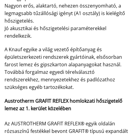
Nagyon erős, alaktartó, nehezen összenyomható, a
legmagsabb tűzállósági igényt (A1 osztály) is kielégítő
hőszigetelés.
Jó akusztikai és hőszigetelési paraméterekkel
rendelkezik.
A Knauf egyike a világ vezető építőanyag és
épületszerkezeti rendszerek gyártóinak, elsősorban
farost lemez és gipszkarton alapanyagokat használ.
Továbbá forgalmaz egyedi térelválasztó
rendszerekhez, mennyezetekhez és padlózathoz
szükséges egyéb tartozékokat.
Austrotherm GRAFIT REFLEX homlokzati hőszigetelő
lemez az 1. kerület közelében
Az AUSTROTHERM GRAFIT REFLEX® egyik oldalán
rózsaszínű festékkel bevont GRAFIT® típusú expandált