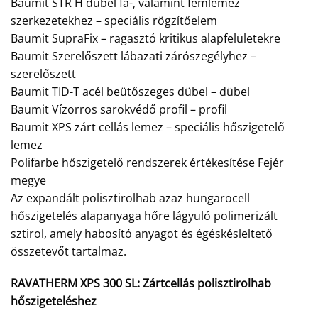
Baumit STR H dübel fa-, valamint fémlemez
szerkezetekhez – speciális rögzítőelem
Baumit SupraFix – ragasztó kritikus alapfelületekre
Baumit Szerelőszett lábazati zárószegélyhez –
szerelőszett
Baumit TID-T acél beütőszeges dübel – dübel
Baumit Vízorros sarokvédő profil – profil
Baumit XPS zárt cellás lemez – speciális hőszigetelő
lemez
Polifarbe hőszigetelő rendszerek értékesítése Fejér
megye
Az expandált polisztirolhab azaz hungarocell
hőszigetelés alapanyaga hőre lágyuló polimerizált
sztirol, amely habosító anyagot és égéskésleltető
összetevőt tartalmaz.
RAVATHERM XPS 300 SL:
Zártcellás polisztirolhab
hőszigeteléshez