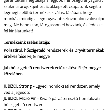
garantáltan megtalálja a legjobb minőségű anyagokat
szakmai projektjeihez. Szakképzett csapatunk segít a
legmegfelelőbb termékek kiválasztásában, hogy
munkája mindig a legmagasabb színvonalon valósuljon
meg. Ne habozzon, látogasson el hozzánk, és fedezze
fel kínálatunkat!
Termékeink széles listája:
Polisztirol, hőszigetelő rendszerek, és Dryvit termékek
értékesítése Fejér megye
Jub hőszigetelő rendszerek értékesítése Fejér megye
közelében
JUBIZOL Strong
– Egyedi homlokzati rendszer, amely
véd a jégesőtől
JUBIZOL Micro Air
– Kiváló páraáteresztő homlokzati
hőszigetelő rendszer