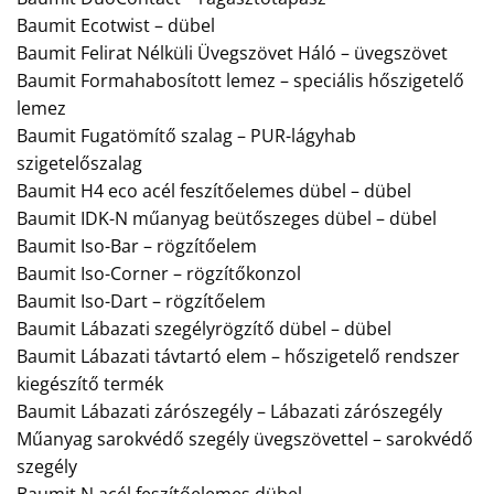
Baumit Ecotwist – dübel
Baumit Felirat Nélküli Üvegszövet Háló – üvegszövet
Baumit Formahabosított lemez – speciális hőszigetelő
lemez
Baumit Fugatömítő szalag – PUR-lágyhab
szigetelőszalag
Baumit H4 eco acél feszítőelemes dübel – dübel
Baumit IDK-N műanyag beütőszeges dübel – dübel
Baumit Iso-Bar – rögzítőelem
Baumit Iso-Corner – rögzítőkonzol
Baumit Iso-Dart – rögzítőelem
Baumit Lábazati szegélyrögzítő dübel – dübel
Baumit Lábazati távtartó elem – hőszigetelő rendszer
kiegészítő termék
Baumit Lábazati zárószegély – Lábazati zárószegély
Műanyag sarokvédő szegély üvegszövettel – sarokvédő
szegély
Baumit N acél feszítőelemes dübel