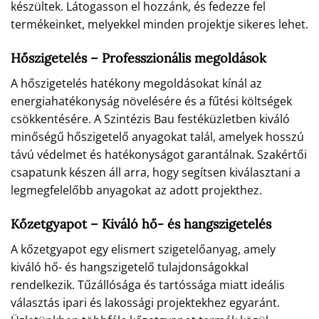
készültek. Látogasson el hozzánk, és fedezze fel
termékeinket, melyekkel minden projektje sikeres lehet.
Hőszigetelés – Professzionális megoldások
A hőszigetelés hatékony megoldásokat kínál az
energiahatékonyság növelésére és a fűtési költségek
csökkentésére. A Szintézis Bau festéküzletben kiváló
minőségű hőszigetelő anyagokat talál, amelyek hosszú
távú védelmet és hatékonyságot garantálnak. Szakértői
csapatunk készen áll arra, hogy segítsen kiválasztani a
legmegfelelőbb anyagokat az adott projekthez.
Kőzetgyapot – Kiváló hő- és hangszigetelés
A kőzetgyapot egy elismert szigetelőanyag, amely
kiváló hő- és hangszigetelő tulajdonságokkal
rendelkezik. Tűzállósága és tartóssága miatt ideális
választás ipari és lakossági projektekhez egyaránt.