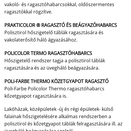
vakoló- és ragasztóhabarcsokkal, oldószermentes
ragasztókkal rögzítve.
PRAKTICOLOR ® RAGASZTÓ ÉS BEÁGYAZÓHABARCS
Polisztirol hőszigetelő táblák ragasztására és
vakolaterősítő háló ágyazásához.
POLICOLOR TERMO RAGASZTÓHABARCS
Hőszigetelő rendszer tagja a polisztirol táblák
ragasztására és az üvegháló beágyazására.
POLI-FARBE THERMO KÖZETGYAPOT RAGASZTÓ
Poli-Farbe Policolor Thermo ragasztóhabarcs
kőzetgyapot ragasztására is.
Lakóházak, középületek -új és régi épületek- külső
falainak hőszigetelésére alkalmas rendszerben a
polisztirol és kőzetgyapot táblák felragasztására ill. az