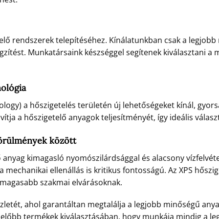
elő rendszerek telepítéséhez. Kínálatunkban csak a legjob
ögzítést. Munkatársaink készséggel segítenek kiválasztani a
nológia
ology) a hőszigetelés területén új lehetőségeket kínál, gyo
avítja a hőszigetelő anyagok teljesítményét, így ideális vála
körülmények között
lő anyag kimagasló nyomószilárdsággal és alacsony vízfelvétel
 a mechanikai ellenállás is kritikus fontosságú. Az XPS hősz
legmagasabb szakmai elvárásoknak.
zletét, ahol garantáltan megtalálja a legjobb minőségű anya
elelőbb termékek kiválasztásában, hogy munkája mindig a l