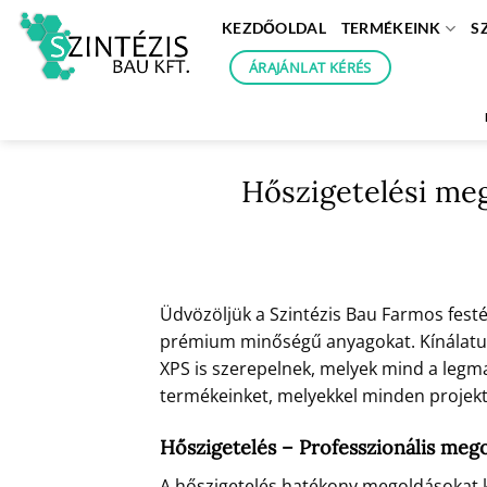
Skip
KEZDŐOLDAL
TERMÉKEINK
S
to
content
ÁRAJÁNLAT KÉRÉS
Hőszigetelési meg
Üdvözöljük a Szintézis Bau Farmos fest
prémium minőségű anyagokat. Kínálatunk
XPS is szerepelnek, melyek mind a legm
termékeinket, melyekkel minden projektj
Hőszigetelés – Professzionális meg
A hőszigetelés hatékony megoldásokat kí