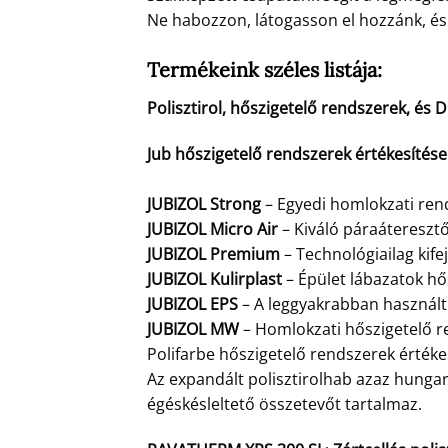
Ne habozzon, látogasson el hozzánk, és 
Termékeink széles listája:
Polisztirol, hőszigetelő rendszerek, és
Jub hőszigetelő rendszerek értékesítés
JUBIZOL Strong
– Egyedi homlokzati rend
JUBIZOL Micro Air
– Kiváló páraátereszt
JUBIZOL Premium
– Technológiailag kife
JUBIZOL Kulirplast
– Épület lábazatok hő
JUBIZOL EPS
– A leggyakrabban használt 
JUBIZOL MW
– Homlokzati hőszigetelő r
Polifarbe hőszigetelő rendszerek értékes
Az expandált polisztirolhab azaz hungar
égéskésleltető összetevőt tartalmaz.