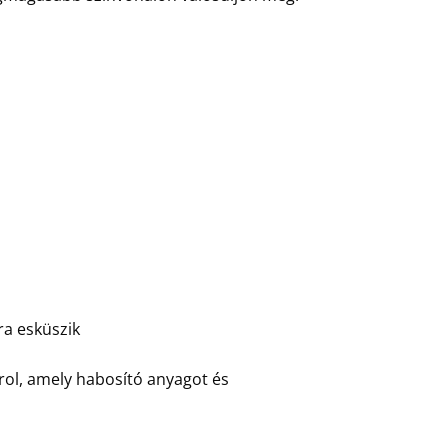
ra esküszik
irol, amely habosító anyagot és