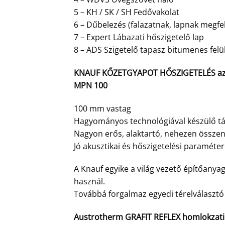
5 – KH / SK / SH Fedővakolat
6 – Dűbelezés (falazatnak, lapnak megfe
7 – Expert Lábazati hőszigetelő lap
8 – ADS Szigetelő tapasz bitumenes felü
KNAUF KŐZETGYAPOT HŐSZIGETELÉS az 1
MPN 100
100 mm vastag
Hagyományos technológiával készülő tá
Nagyon erős, alaktartó, nehezen összeny
Jó akusztikai és hőszigetelési paraméter
A Knauf egyike a világ vezető építőanya
használ.
Továbbá forgalmaz egyedi térelválaszt
Austrotherm GRAFIT REFLEX homlokzati h