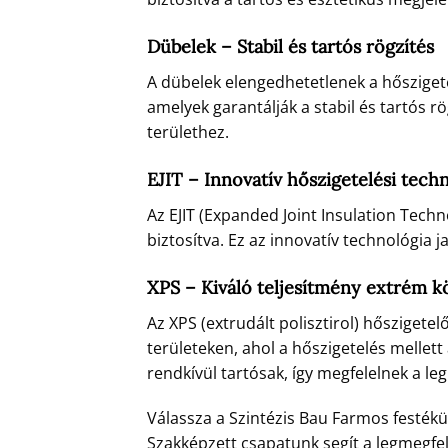
Dübelek – Stabil és tartós rögzítés
A dübelek elengedhetetlenek a hősziget
amelyek garantálják a stabil és tartós r
területhez.
EJIT – Innovatív hőszigetelési tech
Az EJIT (Expanded Joint Insulation Techn
biztosítva. Ez az innovatív technológia j
XPS – Kiváló teljesítmény extrém 
Az XPS (extrudált polisztirol) hőszigete
területeken, ahol a hőszigetelés mellett
rendkívül tartósak, így megfelelnek a 
Válassza a Szintézis Bau Farmos festékü
Szakképzett csapatunk segít a legmegf