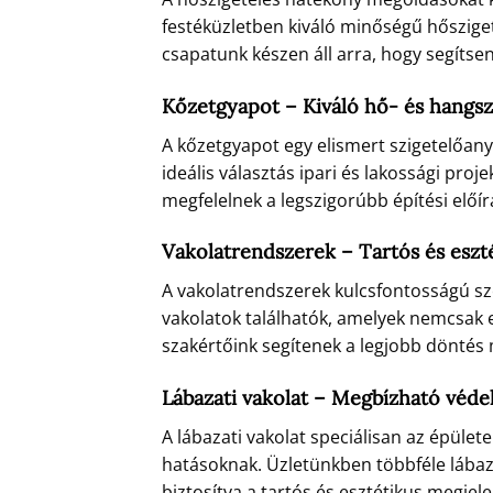
festéküzletben kiváló minőségű hőszige
csapatunk készen áll arra, hogy segítse
Kőzetgyapot – Kiváló hő- és hangsz
A kőzetgyapot egy elismert szigetelőany
ideális választás ipari és lakossági pr
megfelelnek a legszigorúbb építési előí
Vakolatrendszerek – Tartós és esz
A vakolatrendszerek kulcsfontosságú s
vakolatok találhatók, amelyek nemcsak e
szakértőink segítenek a legjobb döntés 
Lábazati vakolat – Megbízható véde
A lábazati vakolat speciálisan az épüle
hatásoknak. Üzletünkben többféle lábaz
biztosítva a tartós és esztétikus megjele