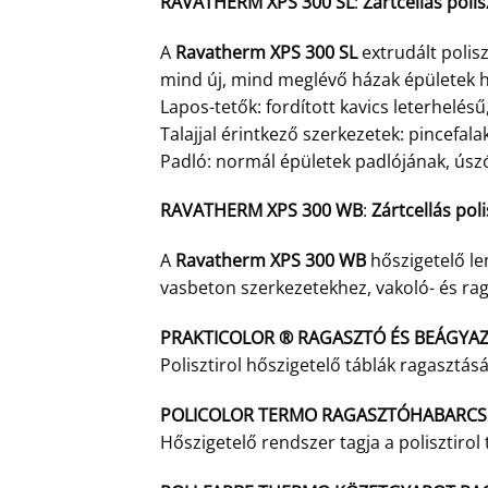
RAVATHERM XPS 300 SL
:
Zártcellás poli
A
Ravatherm XPS 300 SL
extrudált polis
mind új, mind meglévő házak épületek h
Lapos-tetők: fordított kavics leterhelésű,
Talajjal érintkező szerkezetek: pincefal
Padló: normál épületek padlójának, ú
RAVATHERM XPS 300 WB
:
Zártcellás pol
A
Ravatherm XPS 300 WB
hőszigetelő le
vasbeton szerkezetekhez, vakoló- és ra
PRAKTICOLOR ® RAGASZTÓ ÉS BEÁGYA
Polisztirol hőszigetelő táblák ragasztás
POLICOLOR TERMO RAGASZTÓHABARCS
Hőszigetelő rendszer tagja a polisztiro