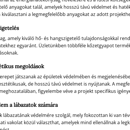
telő anyagokat talál, amelyek hosszú távú védelmet és haté
n kiválasztani a legmegfelelőbb anyagokat az adott projekthe
igetelés
ag, amely kiváló hő- és hangszigetelő tulajdonságokkal rend
ojektekhez egyaránt. Üzletünkben többféle kőzetgyapot termé
rásoknak.
tétikus megoldások
zerepet játszanak az épületek védelmében és megjelenéséb
sztétikusak, de hosszú távú védelmet is nyújtanak. A megfe
meghozatalában, figyelembe véve a projekt specifikus igénye
lem a lábazatok számára
tek lábazatának védelmére szolgál, mely fokozottan ki van t
ati vakolat közül választhat, amelyek mind ellenállnak a l
nést.