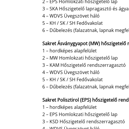
2 – EPS Homlokzati hőszigetelő lap
3 – SKA Hőszigetelő lapragasztó és ágy
4 – WDVS Üvegszövet háló
5 – KH / SK / SH Fedővakolat
6 – Dűbelezés (falazatnak, lapnak megfe
Sakret Ásványgyapot (MW) hőszigetelő r
1 – hordképes alapfelület
2 – MW Homlokzati hőszigetelő lap
3 – KAM Hőszigetelő rendszerragasztó
4 – WDVS Üvegszövet háló
5 – KH / SK / SH Fedővakolat
6 – Dűbelezés (falazatnak, lapnak megfe
Sakret Polisztirol (EPS) hőszigetelő rend
1 – hordképes alapfelület
2 – EPS Homlokzati hőszigetelő lap
3 – KSD Hőszigetelő rendszerragasztó
4 – WDVS Üvegszövet háló