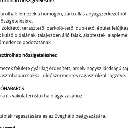
sztirolhab hőszigeteléshez
ztirolhab lemezek a homogén, zártcellás anyagszerkezetből
őszigetelésére.
 zöldtető, terasztető, parkoló-tető, duo-tető, épület felújítás
ak külső oldalának, talajvízben álló falak, alaptestek, alap
szómedence padozatának.
isztirolhab hőszigeteléshez
mezek felülete gyárilag érdesített, amely nagyszilárdságú 
gasztóhabarcsokkal, oldószermentes ragasztókkal rögzítve.
ZÓHABARCS
ára és vakolaterősítő háló ágyazásához.
l táblák ragasztására és az üvegháló beágyazására.