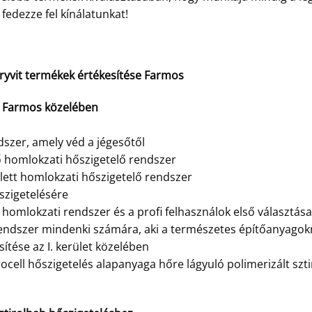
fedezze fel kínálatunkat!
 Dryvit termékek értékesítése Farmos
e Farmos közelében
szer, amely véd a jégesőtől
ő homlokzati hőszigetelő rendszer
jlett homlokzati hőszigetelő rendszer
szigetelésére
homlokzati rendszer és a profi felhasználok első választása
endszer mindenki számára, aki a természetes építőanyagok
ítése az I. kerület közelében
ocell hőszigetelés alapanyaga hőre lágyuló polimerizált szt