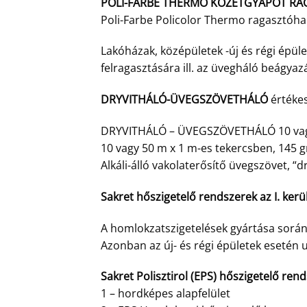
POLI-FARBE THERMO KÖZETGYAPOT RA
Poli-Farbe Policolor Thermo ragasztóha
Lakóházak, középületek -új és régi épüle
felragasztására ill. az üvegháló beágyaz
DRYVITHÁLÓ-ÜVEGSZÖVETHÁLÓ
értékes
DRYVITHÁLÓ – ÜVEGSZÖVETHÁLÓ 10 vagy
10 vagy 50 m x 1 m-es tekercsben, 145 
Alkáli-álló vakolaterősítő üvegszövet, “
Sakret hőszigetelő rendszerek az I. ker
A homlokzatszigetelések gyártása során
Azonban az új- és régi épületek esetén u
Sakret Polisztirol (EPS) hőszigetelő ren
1 – hordképes alapfelület