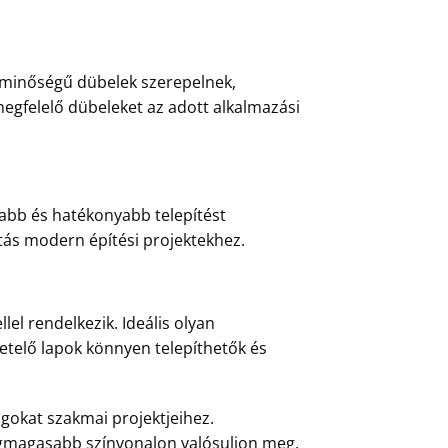
b minőségű dübelek szerepelnek,
 megfelelő dübeleket az adott alkalmazási
rsabb és hatékonyabb telepítést
sztás modern építési projektekhez.
lel rendelkezik. Ideális olyan
igetelő lapok könnyen telepíthetők és
gokat szakmai projektjeihez.
egmagasabb színvonalon valósuljon meg.