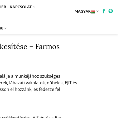
IER
KAPCSOLAT
MAGYAR
RU
ékesítése – Farmos
találja a munkájához szükséges
, lábazati vakolatok, dübelek, EJIT és
son el hozzánk, és fedezze fel
 csökkentésére. A Szintézis Bau