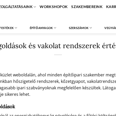
ZOLGÁLTATÁSAINK
WORKSHOPOK
SZAKEMBEREINK
KARR
FESTÉKEK
ÉPÍTŐANYAGOK
SZERSZÁMOK
VEGYIÁ
oldások és vakolat rendszerek ért
éküzlet weboldalán, ahol minden építőipari szakember meg
ban hőszigetelő rendszerek, kőzetgyapot, vakolatrendszerek
agasabb ipari szabványoknak megfelelően készültek. Látogas
e sikeres lehet.
oldások
nál az energiahatékonyság növelésére és a fűtési költségek