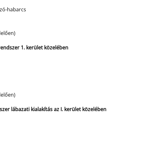
azó-habarcs
lelően)
endszer 1. kerület közelében
lelően)
szer lábazati kialakítás az I. kerület közelében