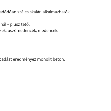
 adódóan széles skálán alkalmazhatók
nál – plusz tető.
lemezek, úszómedencék, medencék.
tapadást eredményez monolit beton,