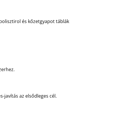
polisztirol és kőzetgyapot táblák
zerhez.
javítás az elsődleges cél.