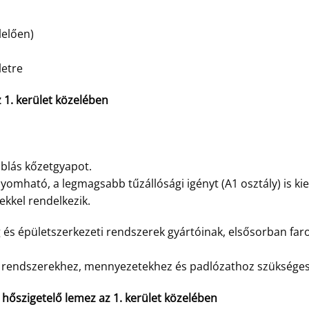
lelően)
letre
. kerület közelében
blás kőzetgyapot.
omható, a legmagsabb tűzállósági igényt (A1 osztály) is kie
ekkel rendelkezik.
g és épületszerkezeti rendszerek gyártóinak, elsősorban fa
ó rendszerekhez, mennyezetekhez és padlózathoz szükséges
őszigetelő lemez az 1. kerület közelében