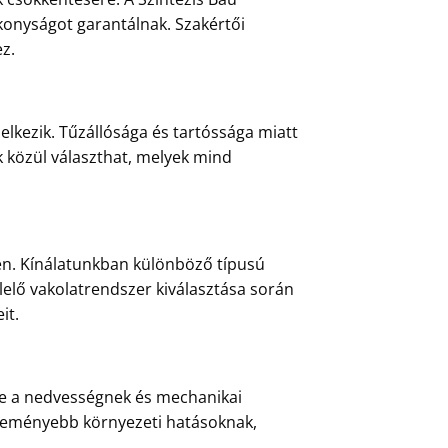
konyságot garantálnak. Szakértői
z.
elkezik. Tűzállósága és tartóssága miatt
k közül választhat, melyek mind
en. Kínálatunkban különböző típusú
lelő vakolatrendszer kiválasztása során
it.
éve a nedvességnek és mechanikai
egkeményebb környezeti hatásoknak,