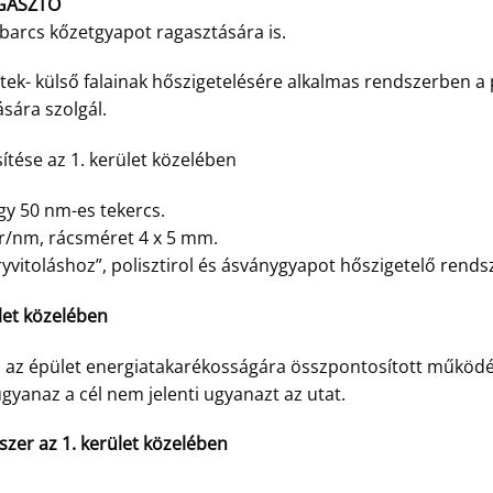
GASZTÓ
barcs kőzetgyapot ragasztására is.
tek- külső falainak hőszigetelésére alkalmas rendszerben a 
ására szolgál.
ítése az 1. kerület közelében
 50 nm-es tekercs.
gr/nm, rácsméret 4 x 5 mm.
dryvitoláshoz”, polisztirol és ásványgyapot hőszigetelő rends
ület közelében
 az épület energiatakarékosságára összpontosított működés-
gyanaz a cél nem jelenti ugyanazt az utat.
dszer az 1. kerület közelében