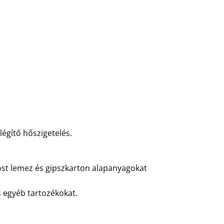
légítő hőszigetelés.
rost lemez és gipszkarton alapanyagokat
 egyéb tartozékokat.