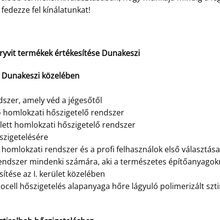
fedezze fel kínálatunkat!
Dryvit termékek értékesítése Dunakeszi
e Dunakeszi közelében
szer, amely véd a jégesőtől
ő homlokzati hőszigetelő rendszer
jlett homlokzati hőszigetelő rendszer
szigetelésére
homlokzati rendszer és a profi felhasználok első választása
endszer mindenki számára, aki a természetes építőanyagok
ítése az I. kerület közelében
ocell hőszigetelés alapanyaga hőre lágyuló polimerizált szt