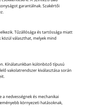
konyságot garantálnak. Szakértői
z.
elkezik. Tűzállósága és tartóssága miatt
k közül választhat, melyek mind
en. Kínálatunkban különböző típusú
lelő vakolatrendszer kiválasztása során
it.
éve a nedvességnek és mechanikai
egkeményebb környezeti hatásoknak,