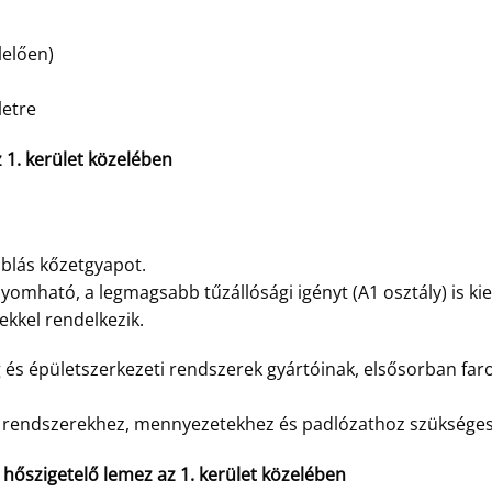
lelően)
letre
. kerület közelében
blás kőzetgyapot.
omható, a legmagsabb tűzállósági igényt (A1 osztály) is kie
ekkel rendelkezik.
g és épületszerkezeti rendszerek gyártóinak, elsősorban fa
ó rendszerekhez, mennyezetekhez és padlózathoz szükséges
őszigetelő lemez az 1. kerület közelében