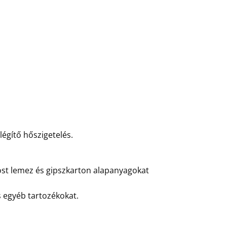
légítő hőszigetelés.
rost lemez és gipszkarton alapanyagokat
 egyéb tartozékokat.