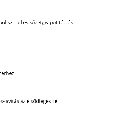
polisztirol és kőzetgyapot táblák
zerhez.
javítás az elsődleges cél.