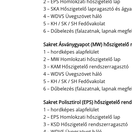
2 – EPS Homlokzati hőszigetelő lap
3 – SKA Hőszigetelő lapragasztó és ágy
4 – WDVS Üvegszövet háló
5 – KH / SK / SH Fedővakolat
6 – Dűbelezés (falazatnak, lapnak megfe
Sakret Ásványgyapot (MW) hőszigetelő r
1 – hordképes alapfelület
2 – MW Homlokzati hőszigetelő lap
3 – KAM Hőszigetelő rendszerragasztó
4 – WDVS Üvegszövet háló
5 – KH / SK / SH Fedővakolat
6 – Dűbelezés (falazatnak, lapnak megfe
Sakret Polisztirol (EPS) hőszigetelő rend
1 – hordképes alapfelület
2 – EPS Homlokzati hőszigetelő lap
3 – KSD Hőszigetelő rendszerragasztó
4 – WDVS Üvegszövet háló