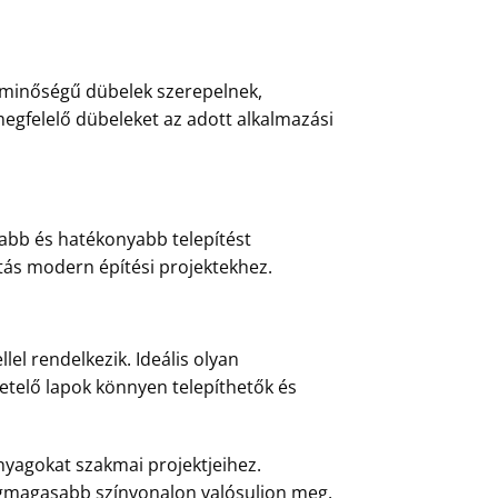
b minőségű dübelek szerepelnek,
 megfelelő dübeleket az adott alkalmazási
rsabb és hatékonyabb telepítést
sztás modern építési projektekhez.
lel rendelkezik. Ideális olyan
igetelő lapok könnyen telepíthetők és
nyagokat szakmai projektjeihez.
egmagasabb színvonalon valósuljon meg.