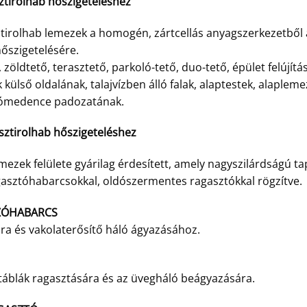
sztirolhab hőszigeteléshez
ztirolhab lemezek a homogén, zártcellás anyagszerkezetből
őszigetelésére.
 zöldtető, terasztető, parkoló-tető, duo-tető, épület felújítás
ak külső oldalának, talajvízben álló falak, alaptestek, alap
szómedence padozatának.
isztirolhab hőszigeteléshez
mezek felülete gyárilag érdesített, amely nagyszilárdságú 
gasztóhabarcsokkal, oldószermentes ragasztókkal rögzítve.
ZÓHABARCS
ára és vakolaterősítő háló ágyazásához.
l táblák ragasztására és az üvegháló beágyazására.