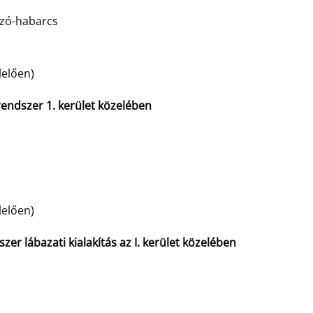
azó-habarcs
lelően)
endszer 1. kerület közelében
lelően)
szer lábazati kialakítás az I. kerület közelében