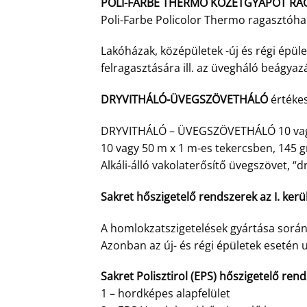
POLI-FARBE THERMO KÖZETGYAPOT RA
Poli-Farbe Policolor Thermo ragasztóha
Lakóházak, középületek -új és régi épüle
felragasztására ill. az üvegháló beágyaz
DRYVITHÁLÓ-ÜVEGSZÖVETHÁLÓ
értékes
DRYVITHÁLÓ – ÜVEGSZÖVETHÁLÓ 10 vagy
10 vagy 50 m x 1 m-es tekercsben, 145 
Alkáli-álló vakolaterősítő üvegszövet, “
Sakret hőszigetelő rendszerek az I. ker
A homlokzatszigetelések gyártása során
Azonban az új- és régi épületek esetén u
Sakret Polisztirol (EPS) hőszigetelő ren
1 – hordképes alapfelület