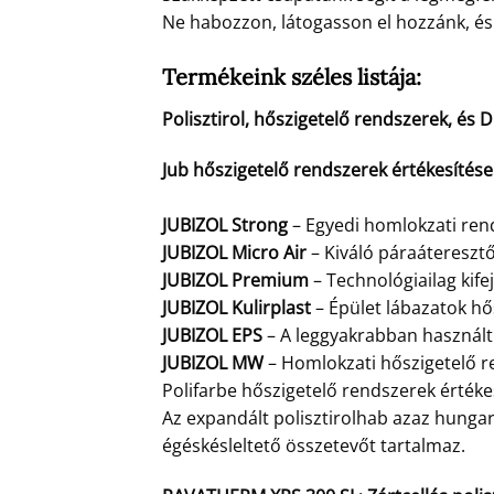
Ne habozzon, látogasson el hozzánk, és 
Termékeink széles listája:
Polisztirol, hőszigetelő rendszerek, és 
Jub hőszigetelő rendszerek értékesítés
JUBIZOL Strong
– Egyedi homlokzati rend
JUBIZOL Micro Air
– Kiváló páraátereszt
JUBIZOL Premium
– Technológiailag kife
JUBIZOL Kulirplast
– Épület lábazatok hő
JUBIZOL EPS
– A leggyakrabban használt 
JUBIZOL MW
– Homlokzati hőszigetelő r
Polifarbe hőszigetelő rendszerek értékes
Az expandált polisztirolhab azaz hungar
égéskésleltető összetevőt tartalmaz.