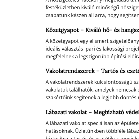
festéküzletben kiváló minőségű hőszige
csapatunk készen áll arra, hogy segítse
Kőzetgyapot – Kiváló hő- és hangsz
A kőzetgyapot egy elismert szigetelőany
ideális választás ipari és lakossági pr
megfelelnek a legszigorúbb építési előí
Vakolatrendszerek – Tartós és esz
A vakolatrendszerek kulcsfontosságú s
vakolatok találhatók, amelyek nemcsak e
szakértőink segítenek a legjobb döntés 
Lábazati vakolat – Megbízható véde
A lábazati vakolat speciálisan az épüle
hatásoknak. Üzletünkben többféle lábaz
biztosítva a tartós és esztétikus megjele