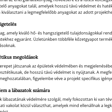
telő anyagokat talál, amelyek hosszú távú védelmet és haté
n kiválasztani a legmegfelelőbb anyagokat az adott projekthe
igetelés
ag, amely kiváló hő- és hangszigetelő tulajdonságokkal rend
ojektekhez egyaránt. Üzletünkben többféle kőzetgyapot termé
rásoknak.
tétikus megoldások
zerepet játszanak az épületek védelmében és megjelenéséb
sztétikusak, de hosszú távú védelmet is nyújtanak. A megfe
meghozatalában, figyelembe véve a projekt specifikus igénye
lem a lábazatok számára
tek lábazatának védelmére szolgál, mely fokozottan ki van t
ati vakolat közül választhat, amelyek mind ellenállnak a l
nést.