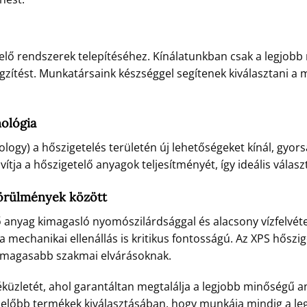
elő rendszerek telepítéséhez. Kínálatunkban csak a legjob
ögzítést. Munkatársaink készséggel segítenek kiválasztani a
nológia
ology) a hőszigetelés területén új lehetőségeket kínál, gyo
avítja a hőszigetelő anyagok teljesítményét, így ideális vála
körülmények között
lő anyag kimagasló nyomószilárdsággal és alacsony vízfelvétel
 a mechanikai ellenállás is kritikus fontosságú. Az XPS hősz
legmagasabb szakmai elvárásoknak.
éküzletét, ahol garantáltan megtalálja a legjobb minőségű a
elelőbb termékek kiválasztásában, hogy munkája mindig a l