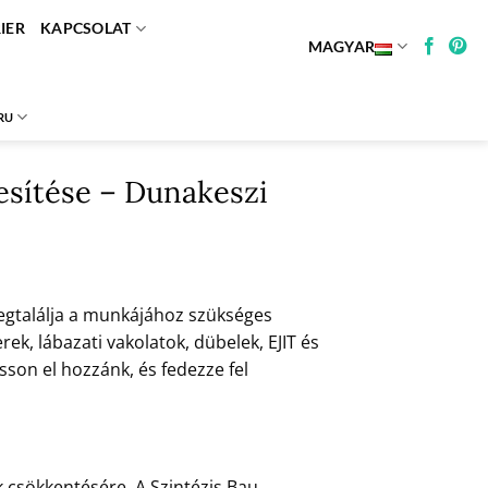
IER
KAPCSOLAT
MAGYAR
RU
esítése – Dunakeszi
egtalálja a munkájához szükséges
, lábazati vakolatok, dübelek, EJIT és
son el hozzánk, és fedezze fel
 csökkentésére. A Szintézis Bau