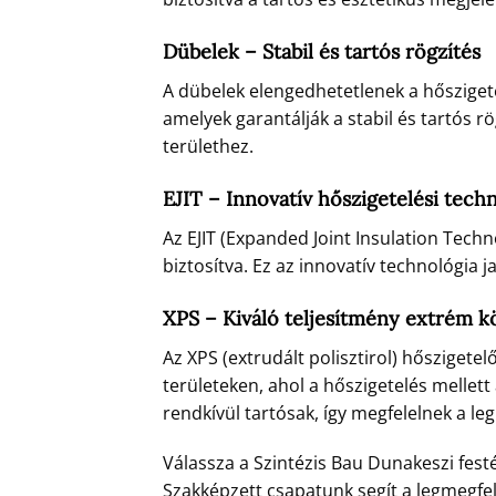
Dübelek – Stabil és tartós rögzítés
A dübelek elengedhetetlenek a hősziget
amelyek garantálják a stabil és tartós r
területhez.
EJIT – Innovatív hőszigetelési tech
Az EJIT (Expanded Joint Insulation Techn
biztosítva. Ez az innovatív technológia j
XPS – Kiváló teljesítmény extrém 
Az XPS (extrudált polisztirol) hőszigete
területeken, ahol a hőszigetelés mellett
rendkívül tartósak, így megfelelnek a 
Válassza a Szintézis Bau Dunakeszi fest
Szakképzett csapatunk segít a legmegf