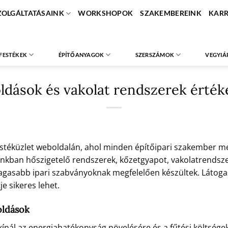
ZOLGÁLTATÁSAINK
WORKSHOPOK
SZAKEMBEREINK
KARR
FESTÉKEK
ÉPÍTŐANYAGOK
SZERSZÁMOK
VEGYIÁ
ldások és vakolat rendszerek érték
estéküzlet weboldalán, ahol minden építőipari szakember m
ban hőszigetelő rendszerek, kőzetgyapot, vakolatrendszerek
agasabb ipari szabványoknak megfelelően készültek. Látogas
e sikeres lehet.
oldások
nál az energiahatékonyság növelésére és a fűtési költségek