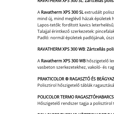
RAVATHERM XPS 300 SL
:
Zártcellás poli
A
Ravatherm XPS 300 SL
extrudált polis
mind új, mind meglévő házak épületek h
Lapos-tetők: fordított kavics leterhelésű,
Talajjal érintkező szerkezetek: pincefal
Padló: normál épületek padlójának, ú
RAVATHERM XPS 300 WB
:
Zártcellás pol
A
Ravatherm XPS 300 WB
hőszigetelő le
vasbeton szerkezetekhez, vakoló- és ra
PRAKTICOLOR ® RAGASZTÓ ÉS BEÁGYA
Polisztirol hőszigetelő táblák ragasztás
POLICOLOR TERMO RAGASZTÓHABARCS
Hőszigetelő rendszer tagja a polisztiro