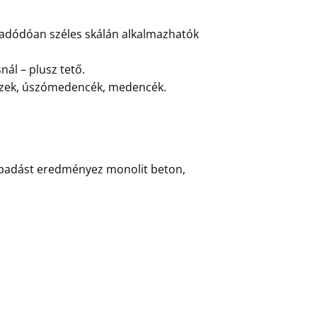
 adódóan széles skálán alkalmazhatók
nál – plusz tető.
lemezek, úszómedencék, medencék.
tapadást eredményez monolit beton,