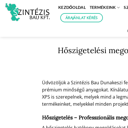
Skip
KEZDŐOLDAL
TERMÉKEINK
S
to
content
ÁRAJÁNLAT KÉRÉS
Hőszigetelési mego
Üdvözöljük a Szintézis Bau Dunakeszi f
prémium minőségű anyagokat. Kínálatunk
XPS is szerepelnek, melyek mind a legm
termékeinket, melyekkel minden projektj
Hőszigetelés – Professzionális meg
A hőszigetelés hatékony megoldásokat kí