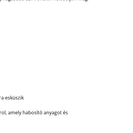
ra esküszik
irol, amely habosító anyagot és