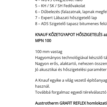
5 – KH / SK / SH Fedővakolat
6 – Dűbelezés (falazatnak, lapnak megfe
7 – Expert Lábazati hőszigetelő lap
8 – ADS Szigetelő tapasz bitumenes felü
KNAUF KŐZETGYAPOT HŐSZIGETELÉS az 1
MPN 100
100 mm vastag
Hagyományos technológiával készülő tá
Nagyon erős, alaktartó, nehezen összeny
Jó akusztikai és hőszigetelési paraméter
A Knauf egyike a világ vezető építőanya
használ.
Továbbá forgalmaz egyedi térelválaszt
Austrotherm GRAFIT REFLEX homlokzati h