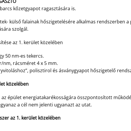
GASZTÓ
barcs kőzetgyapot ragasztására is.
tek- külső falainak hőszigetelésére alkalmas rendszerben a 
ására szolgál.
ítése az 1. kerület közelében
 50 nm-es tekercs.
gr/nm, rácsméret 4 x 5 mm.
dryvitoláshoz”, polisztirol és ásványgyapot hőszigetelő rends
ület közelében
 az épület energiatakarékosságára összpontosított működés-
gyanaz a cél nem jelenti ugyanazt az utat.
dszer az 1. kerület közelében