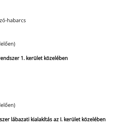
azó-habarcs
lelően)
endszer 1. kerület közelében
lelően)
szer lábazati kialakítás az I. kerület közelében