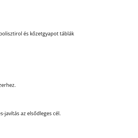
polisztirol és kőzetgyapot táblák
zerhez.
javítás az elsődleges cél.