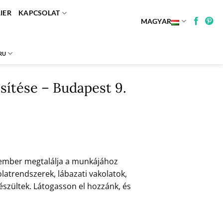
IER
KAPCSOLAT
MAGYAR
RU
sítése – Budapest 9.
akember megtalálja a munkájához
atrendszerek, lábazati vakolatok,
észültek. Látogasson el hozzánk, és