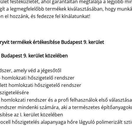
rület festéküzletét, ahol garantáltan megtalálja a legjobb 
egít a legmegfelelőbb termékek kiválasztásában, hogy munk
 el hozzánk, és fedezze fel kínálatunkat!
Dryvit termékek értékesítése Budapest 9. kerület
 Budapest 9. kerület közelében
szer, amely véd a jégesőtől
ő homlokzati hőszigetelő rendszer
jlett homlokzati hőszigetelő rendszer
szigetelésére
homlokzati rendszer és a profi felhasználok első választása
endszer mindenki számára, aki a természetes építőanyagok
ítése az I. kerület közelében
ocell hőszigetelés alapanyaga hőre lágyuló polimerizált szt