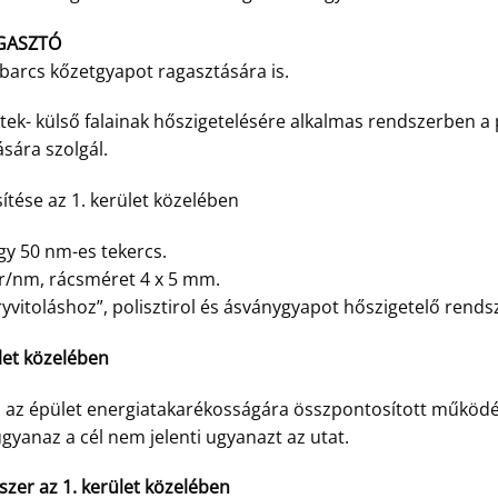
GASZTÓ
barcs kőzetgyapot ragasztására is.
tek- külső falainak hőszigetelésére alkalmas rendszerben a 
ására szolgál.
ítése az 1. kerület közelében
 50 nm-es tekercs.
gr/nm, rácsméret 4 x 5 mm.
dryvitoláshoz”, polisztirol és ásványgyapot hőszigetelő rends
ület közelében
 az épület energiatakarékosságára összpontosított működés-
gyanaz a cél nem jelenti ugyanazt az utat.
dszer az 1. kerület közelében