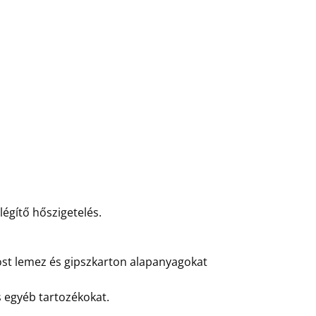
légítő hőszigetelés.
rost lemez és gipszkarton alapanyagokat
 egyéb tartozékokat.