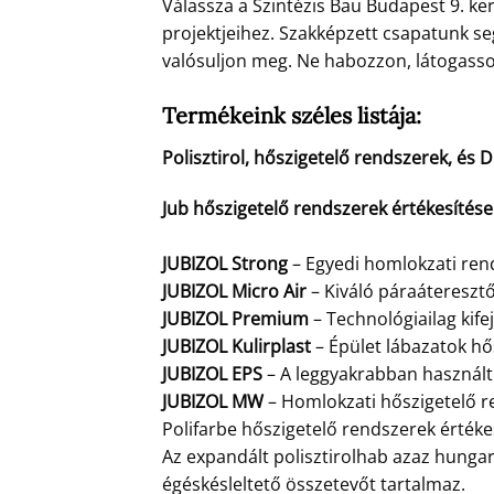
Válassza a Szintézis Bau Budapest 9. ke
projektjeihez. Szakképzett csapatunk s
valósuljon meg. Ne habozzon, látogasson
Termékeink széles listája:
Polisztirol, hőszigetelő rendszerek, és 
Jub hőszigetelő rendszerek értékesítése
JUBIZOL Strong
– Egyedi homlokzati rend
JUBIZOL Micro Air
– Kiváló páraátereszt
JUBIZOL Premium
– Technológiailag kife
JUBIZOL Kulirplast
– Épület lábazatok hő
JUBIZOL EPS
– A leggyakrabban használt 
JUBIZOL MW
– Homlokzati hőszigetelő r
Polifarbe hőszigetelő rendszerek értékes
Az expandált polisztirolhab azaz hungar
égéskésleltető összetevőt tartalmaz.