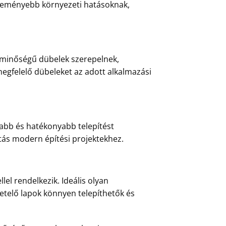
egkeményebb környezeti hatásoknak,
b minőségű dübelek szerepelnek,
 megfelelő dübeleket az adott alkalmazási
rsabb és hatékonyabb telepítést
sztás modern építési projektekhez.
lel rendelkezik. Ideális olyan
igetelő lapok könnyen telepíthetők és