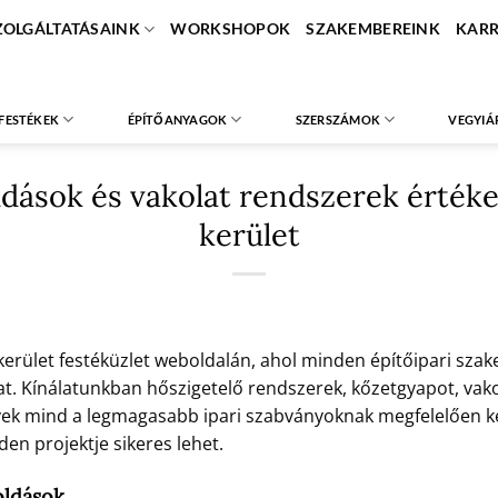
ZOLGÁLTATÁSAINK
WORKSHOPOK
SZAKEMBEREINK
KARR
FESTÉKEK
ÉPÍTŐANYAGOK
SZERSZÁMOK
VEGYIÁ
dások és vakolat rendszerek értéke
kerület
 kerület festéküzlet weboldalán, ahol minden építőipari sz
Kínálatunkban hőszigetelő rendszerek, kőzetgyapot, vakol
elyek mind a legmagasabb ipari szabványoknak megfelelően k
en projektje sikeres lehet.
oldások