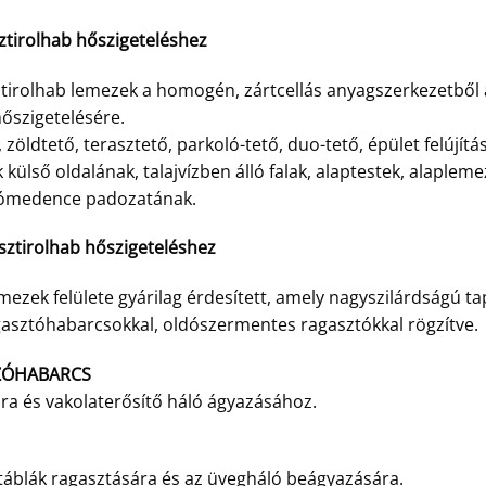
sztirolhab hőszigeteléshez
ztirolhab lemezek a homogén, zártcellás anyagszerkezetből
őszigetelésére.
 zöldtető, terasztető, parkoló-tető, duo-tető, épület felújítás
ak külső oldalának, talajvízben álló falak, alaptestek, alap
szómedence padozatának.
isztirolhab hőszigeteléshez
mezek felülete gyárilag érdesített, amely nagyszilárdságú 
gasztóhabarcsokkal, oldószermentes ragasztókkal rögzítve.
ZÓHABARCS
ára és vakolaterősítő háló ágyazásához.
l táblák ragasztására és az üvegháló beágyazására.