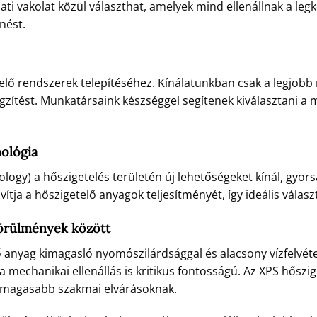
ati vakolat közül választhat, amelyek mind ellenállnak a l
nést.
elő rendszerek telepítéséhez. Kínálatunkban csak a legjob
ögzítést. Munkatársaink készséggel segítenek kiválasztani a
nológia
ology) a hőszigetelés területén új lehetőségeket kínál, gyo
avítja a hőszigetelő anyagok teljesítményét, így ideális vála
körülmények között
lő anyag kimagasló nyomószilárdsággal és alacsony vízfelvétel
 a mechanikai ellenállás is kritikus fontosságú. Az XPS hősz
legmagasabb szakmai elvárásoknak.