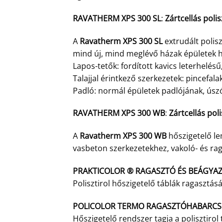
RAVATHERM XPS 300 SL
:
Zártcellás poli
A
Ravatherm XPS 300 SL
extrudált polis
mind új, mind meglévő házak épületek h
Lapos-tetők: fordított kavics leterhelésű,
Talajjal érintkező szerkezetek: pincefal
Padló: normál épületek padlójának, ú
RAVATHERM XPS 300 WB
:
Zártcellás pol
A
Ravatherm XPS 300 WB
hőszigetelő le
vasbeton szerkezetekhez, vakoló- és ra
PRAKTICOLOR ® RAGASZTÓ ÉS BEÁGYA
Polisztirol hőszigetelő táblák ragasztás
POLICOLOR TERMO RAGASZTÓHABARCS
Hőszigetelő rendszer tagja a polisztiro