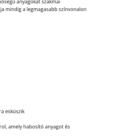
minőségű anyagokat szakmai
ája mindig a legmagasabb színvonalon
ra esküszik
irol, amely habosító anyagot és