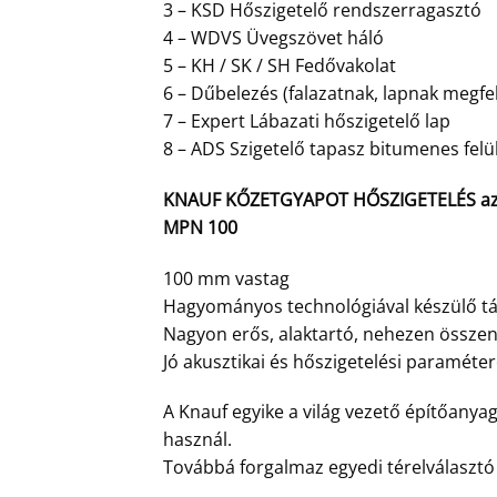
3 – KSD Hőszigetelő rendszerragasztó
4 – WDVS Üvegszövet háló
5 – KH / SK / SH Fedővakolat
6 – Dűbelezés (falazatnak, lapnak megfe
7 – Expert Lábazati hőszigetelő lap
8 – ADS Szigetelő tapasz bitumenes felü
KNAUF KŐZETGYAPOT HŐSZIGETELÉS az 1
MPN 100
100 mm vastag
Hagyományos technológiával készülő tá
Nagyon erős, alaktartó, nehezen összeny
Jó akusztikai és hőszigetelési paraméter
A Knauf egyike a világ vezető építőanya
használ.
Továbbá forgalmaz egyedi térelválaszt