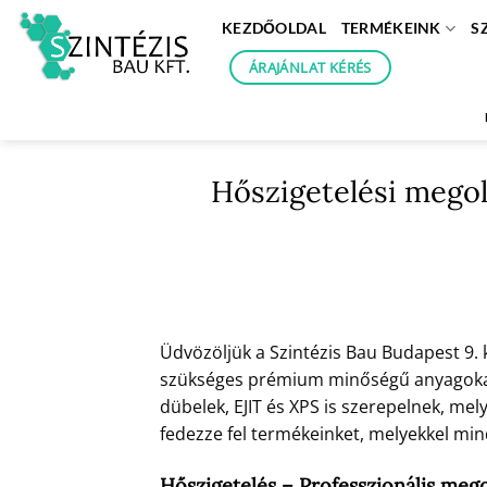
Skip
KEZDŐOLDAL
TERMÉKEINK
S
to
content
ÁRAJÁNLAT KÉRÉS
Hőszigetelési megol
Üdvözöljük a Szintézis Bau Budapest 9.
szükséges prémium minőségű anyagokat. 
dübelek, EJIT és XPS is szerepelnek, m
fedezze fel termékeinket, melyekkel mind
Hőszigetelés – Professzionális meg