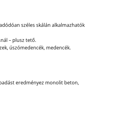
 adódóan széles skálán alkalmazhatók
nál – plusz tető.
lemezek, úszómedencék, medencék.
tapadást eredményez monolit beton,