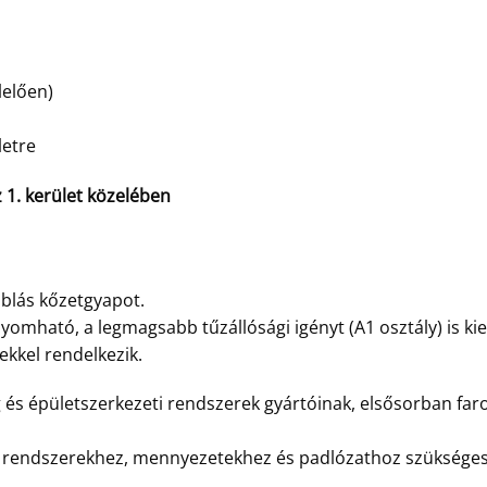
lelően)
letre
. kerület közelében
blás kőzetgyapot.
omható, a legmagsabb tűzállósági igényt (A1 osztály) is kie
ekkel rendelkezik.
g és épületszerkezeti rendszerek gyártóinak, elsősorban fa
ó rendszerekhez, mennyezetekhez és padlózathoz szükséges