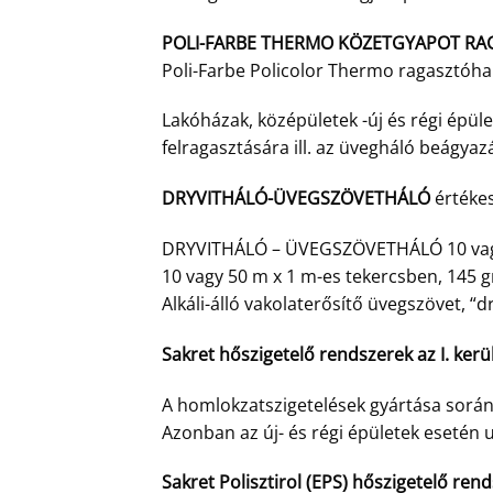
POLI-FARBE THERMO KÖZETGYAPOT RA
Poli-Farbe Policolor Thermo ragasztóha
Lakóházak, középületek -új és régi épüle
felragasztására ill. az üvegháló beágyaz
DRYVITHÁLÓ-ÜVEGSZÖVETHÁLÓ
értékes
DRYVITHÁLÓ – ÜVEGSZÖVETHÁLÓ 10 vagy
10 vagy 50 m x 1 m-es tekercsben, 145 
Alkáli-álló vakolaterősítő üvegszövet, “
Sakret hőszigetelő rendszerek az I. ker
A homlokzatszigetelések gyártása során
Azonban az új- és régi épületek esetén u
Sakret Polisztirol (EPS) hőszigetelő ren