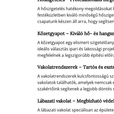
A hőszigetelés hatékony megoldásokat kí
festéküzletben kiváló minőségű hőszige
csapatunk készen áll arra, hogy segítse
Kőzetgyapot – Kiváló hő- és hangsz
A kőzetgyapot egy elismert szigetelőany
ideális választás ipari és lakossági pr
megfelelnek a legszigorúbb építési előí
Vakolatrendszerek – Tartós és esz
A vakolatrendszerek kulcsfontosságú s
vakolatok találhatók, amelyek nemcsak e
szakértőink segítenek a legjobb döntés 
Lábazati vakolat – Megbízható véde
A lábazati vakolat speciálisan az épüle