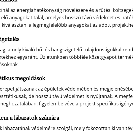
nál az energiahatékonyság növelésére és a fűtési költségek
telő anyagokat talál, amelyek hosszú távú védelmet és haté
n kiválasztani a legmegfelelőbb anyagokat az adott projekthe
igetelés
ag, amely kiváló hő- és hangszigetelő tulajdonságokkal rend
ojektekhez egyaránt. Üzletünkben többféle kőzetgyapot termé
rásoknak.
tétikus megoldások
zerepet játszanak az épületek védelmében és megjelenéséb
sztétikusak, de hosszú távú védelmet is nyújtanak. A megfe
meghozatalában, figyelembe véve a projekt specifikus igénye
lem a lábazatok számára
tek lábazatának védelmére szolgál, mely fokozottan ki van t