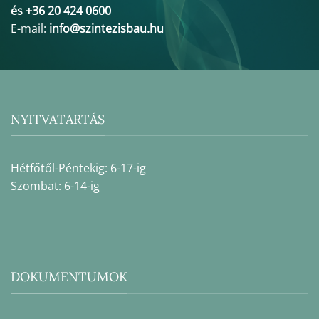
és +36 20 424 0600
E-mail:
info@szintezisbau.hu
NYITVATARTÁS
Hétfőtől-Péntekig: 6-17-ig
Szombat: 6-14-ig
DOKUMENTUMOK