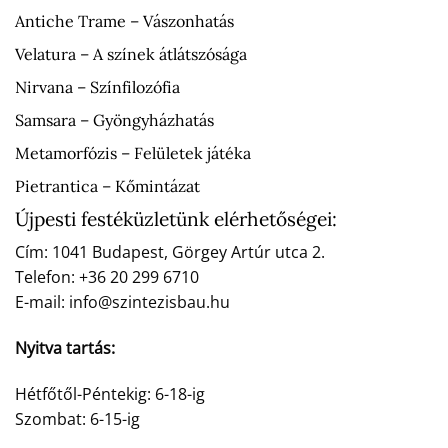
Antiche Trame – Vászonhatás
Velatura – A színek átlátszósága
Nirvana – Színfilozófia
Samsara – Gyöngyházhatás
Metamorfózis – Felületek játéka
Pietrantica – Kőmintázat
Újpesti festéküzletünk elérhetőségei:
Cím: 1041 Budapest, Görgey Artúr utca 2.
Telefon: +36 20 299 6710
E-mail: info@szintezisbau.hu
Nyitva tartás:
Hétfőtől-Péntekig: 6-18-ig
Szombat: 6-15-ig