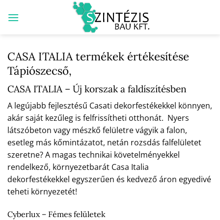
Skip
to
content
CASA ITALIA termékek értékesítése
Tápiószecső,
CASA ITALIA – Új korszak a faldíszítésben
A legújabb fejlesztésű Casati dekorfestékekkel könnyen,
akár saját kezűleg is felfrissítheti otthonát. Nyers
látszóbeton vagy mészkő felületre vágyik a falon,
esetleg más kőmintázatot, netán rozsdás falfelületet
szeretne? A magas technikai követelményekkel
rendelkező, környezetbarát Casa Italia
dekorfestékekkel egyszerűen és kedvező áron egyedivé
teheti környezetét!
Cyberlux – Fémes felületek