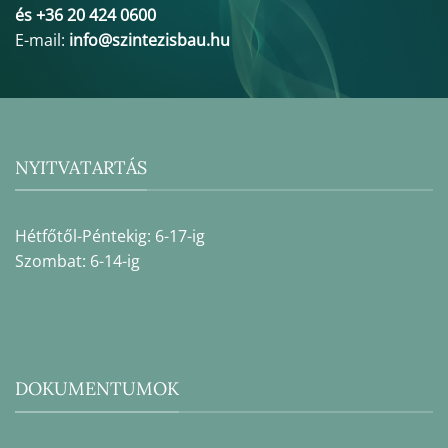
és +36 20 424 0600
E-mail:
info@szintezisbau.hu
NYITVATARTÁS
Hétfőtől-Péntekig: 6-17-ig
Szombat: 6-14-ig
DOKUMENTUMOK