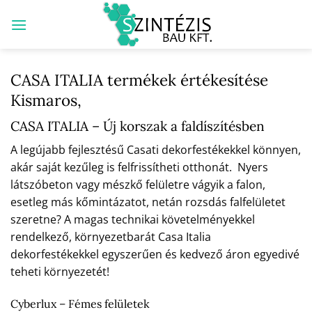
Skip
to
content
CASA ITALIA termékek értékesítése
Kismaros,
CASA ITALIA – Új korszak a faldíszítésben
A legújabb fejlesztésű Casati dekorfestékekkel könnyen,
akár saját kezűleg is felfrissítheti otthonát. Nyers
látszóbeton vagy mészkő felületre vágyik a falon,
esetleg más kőmintázatot, netán rozsdás falfelületet
szeretne? A magas technikai követelményekkel
rendelkező, környezetbarát Casa Italia
dekorfestékekkel egyszerűen és kedvező áron egyedivé
teheti környezetét!
Cyberlux – Fémes felületek