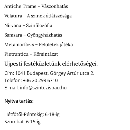
Antiche Trame – Vászonhatás
Velatura – A színek átlátszósága
Nirvana – Színfilozófia
Samsara – Gyöngyházhatás
Metamorfózis – Felületek játéka
Pietrantica – Kőmintázat
Újpesti festéküzletünk elérhetőségei:
Cím: 1041 Budapest, Görgey Artúr utca 2.
Telefon: +36 20 299 6710
E-mail: info@szintezisbau.hu
Nyitva tartás:
Hétfőtől-Péntekig: 6-18-ig
Szombat: 6-15-ig