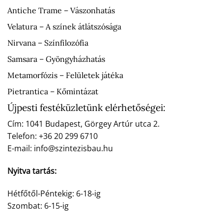
Antiche Trame – Vászonhatás
Velatura – A színek átlátszósága
Nirvana – Színfilozófia
Samsara – Gyöngyházhatás
Metamorfózis – Felületek játéka
Pietrantica – Kőmintázat
Újpesti festéküzletünk elérhetőségei:
Cím: 1041 Budapest, Görgey Artúr utca 2.
Telefon: +36 20 299 6710
E-mail: info@szintezisbau.hu
Nyitva tartás:
Hétfőtől-Péntekig: 6-18-ig
Szombat: 6-15-ig