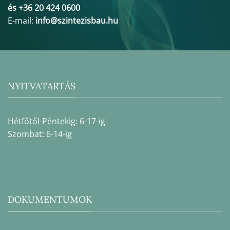
és +36 20 424 0600
E-mail:
info@szintezisbau.hu
NYITVATARTÁS
Hétfőtől-Péntekig: 6-17-ig
Szombat: 6-14-ig
DOKUMENTUMOK