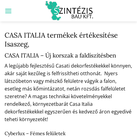
Skip
to
content
CASA ITALIA termékek értékesítése
Isaszeg,
CASA ITALIA – Új korszak a faldíszítésben
A legújabb fejlesztésű Casati dekorfestékekkel könnyen,
akár saját kezűleg is felfrissítheti otthonát. Nyers
látszóbeton vagy mészkő felületre vágyik a falon,
esetleg más kőmintázatot, netán rozsdás falfelületet
szeretne? A magas technikai követelményekkel
rendelkező, környezetbarát Casa Italia
dekorfestékekkel egyszerűen és kedvező áron egyedivé
teheti környezetét!
Cyberlux – Fémes felületek