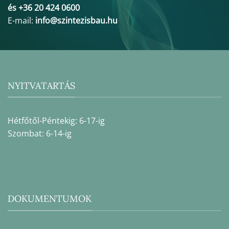
és +36 20 424 0600
E-mail:
info@szintezisbau.hu
NYITVATARTÁS
Hétfőtől-Péntekig: 6-17-ig
Szombat: 6-14-ig
DOKUMENTUMOK