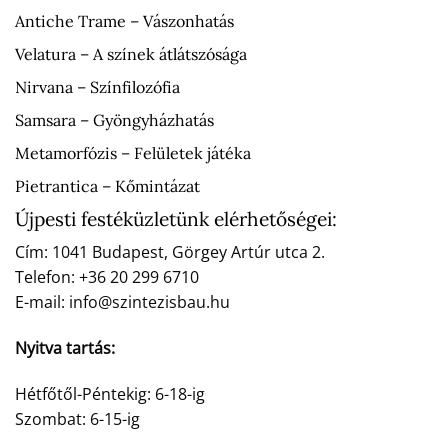
Antiche Trame – Vászonhatás
Velatura – A színek átlátszósága
Nirvana – Színfilozófia
Samsara – Gyöngyházhatás
Metamorfózis – Felületek játéka
Pietrantica – Kőmintázat
Újpesti festéküzletünk elérhetőségei:
Cím: 1041 Budapest, Görgey Artúr utca 2.
Telefon: +36 20 299 6710
E-mail: info@szintezisbau.hu
Nyitva tartás:
Hétfőtől-Péntekig: 6-18-ig
Szombat: 6-15-ig