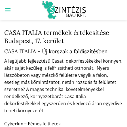
Skip
to
content
CASA ITALIA termékek értékesítése
Budapest, 17. kerület
CASA ITALIA – Új korszak a faldíszítésben
A legújabb fejlesztésű Casati dekorfestékekkel könnyen,
akár saját kezűleg is felfrissítheti otthonát. Nyers
látszóbeton vagy mészkő felületre vágyik a falon,
esetleg más kőmintázatot, netán rozsdás falfelületet
szeretne? A magas technikai követelményekkel
rendelkező, környezetbarát Casa Italia
dekorfestékekkel egyszerűen és kedvező áron egyedivé
teheti környezetét!
Cyberlux – Fémes felületek