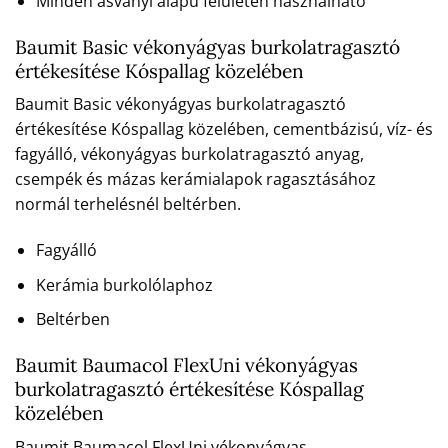
Minden ásványi alapú felületen használható
Baumit Basic vékonyágyas burkolatragasztó
értékesítése Kóspallag közelében
Baumit Basic vékonyágyas burkolatragasztó
értékesítése Kóspallag közelében, cementbázisú, víz- és
fagyálló, vékonyágyas burkolatragasztó anyag,
csempék és mázas kerámialapok ragasztásához
normál terhelésnél beltérben.
Fagyálló
Kerámia burkolólaphoz
Beltérben
Baumit Baumacol FlexUni vékonyágyas
burkolatragasztó értékesítése Kóspallag
közelében
Baumit Baumacol FlexUni vékonyágyas