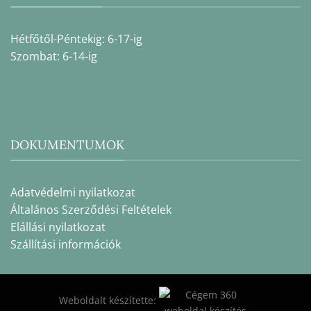
Hétfőtől-Péntekig: 6-17-ig
Szombat: 6-14-ig
DOKUMENTUMOK
Adatvédelmi nyilatkozat
Általános Szerződési Feltételek
Elállási nyilatkozat
Szállítási információk
Weboldalt készítette: