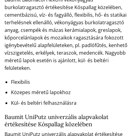
burkolatragasztó értékesítése Kóspallag közelében,
cementbázisú, víz- és fagyálló, flexibilis, hő- és statikai
terhelésnek ellenálló, vékonyágyas burkolatragasztó
anyag, csempék és mázas kerámialapok, greslapok,
kőporcelánlapok és mozaikok ragasztására fokozott
igénybevételű alapfelületeken, pl. padlófűtés, kenhető
vízszigetelés, erkélyek, teraszok, medencék. Nagyobb
méretű lapok esetén is ajánlott, kül- és beltéri
felületeken.
Flexibilis
Közepes méretű lapokhoz
Kül- és beltéri felhasználásra
Baumit UniPutz univerzális alapvakolat
értékesítése Kóspallag közelében
Baumit UniPutz univerzális alapvakolat értékesítése