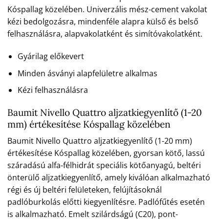
Kóspallag közelében. Univerzális mész-cement vakolat
kézi bedolgozásra, mindenféle alapra külső és belső
felhasználásra, alapvakolatként és simítóvakolatként.
Gyárilag előkevert
Minden ásványi alapfelületre alkalmas
Kézi felhasználásra
Baumit Nivello Quattro aljzatkiegyenlítő (1-20
mm) értékesítése Kóspallag közelében
Baumit Nivello Quattro aljzatkiegyenlítő (1-20 mm)
értékesítése Kóspallag közelében, gyorsan kötő, lassú
száradású alfa-félhidrát speciális kötőanyagú, beltéri
önterülő aljzatkiegyenlítő, amely kiválóan alkalmazható
régi és új beltéri felületeken, felújításoknál
padlóburkolás előtti kiegyenlítésre. Padlófűtés esetén
is alkalmazható. Emelt szilárdságú (C20), pont-