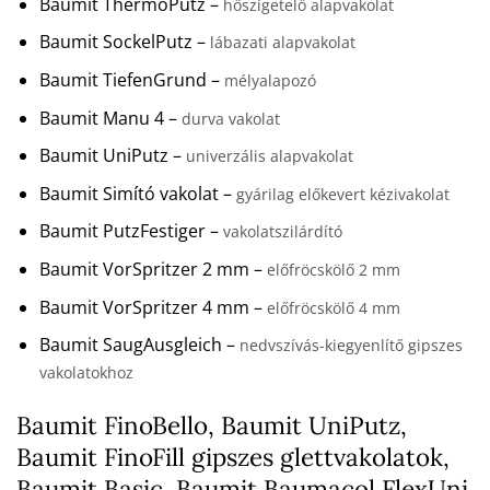
Baumit ThermoPutz –
hőszigetelő alapvakolat
Baumit SockelPutz –
lábazati alapvakolat
Baumit TiefenGrund –
mélyalapozó
Baumit Manu 4 –
durva vakolat
Baumit UniPutz –
univerzális alapvakolat
Baumit Simító vakolat –
gyárilag előkevert kézivakolat
Baumit PutzFestiger –
vakolatszilárdító
Baumit VorSpritzer 2 mm –
előfröcskölő 2 mm
Baumit VorSpritzer 4 mm –
előfröcskölő 4 mm
Baumit SaugAusgleich –
nedvszívás-kiegyenlítő gipszes
vakolatokhoz
Baumit FinoBello, Baumit UniPutz,
Baumit FinoFill gipszes glettvakolatok,
Baumit Basic, Baumit Baumacol FlexUni