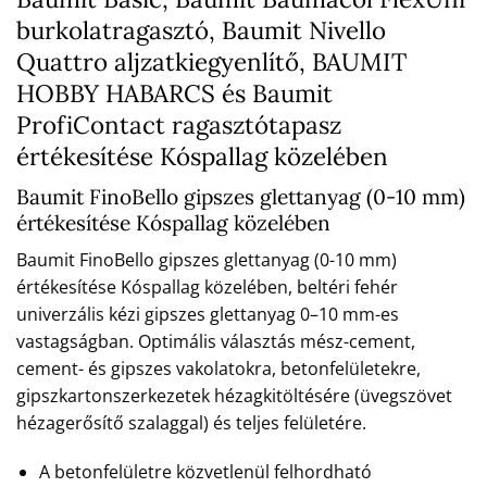
burkolatragasztó, Baumit Nivello
Quattro aljzatkiegyenlítő, BAUMIT
HOBBY HABARCS és Baumit
ProfiContact ragasztótapasz
értékesítése Kóspallag közelében
Baumit FinoBello gipszes glettanyag (0-10 mm)
értékesítése Kóspallag közelében
Baumit FinoBello gipszes glettanyag (0-10 mm)
értékesítése Kóspallag közelében, beltéri fehér
univerzális kézi gipszes glettanyag 0–10 mm-es
vastagságban. Optimális választás mész-cement,
cement- és gipszes vakolatokra, betonfelületekre,
gipszkartonszerkezetek hézagkitöltésére (üvegszövet
hézagerősítő szalaggal) és teljes felületére.
A betonfelületre közvetlenül felhordható