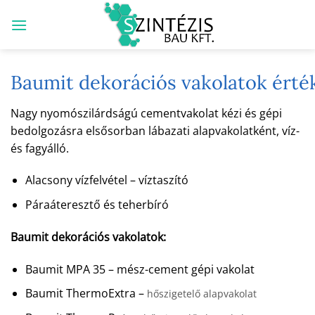
Skip
to
content
Baumit dekorációs vakolatok érté
Nagy nyomószilárdságú cementvakolat kézi és gépi
bedolgozásra elsősorban lábazati alapvakolatként, víz-
és fagyálló.
Alacsony vízfelvétel – víztaszító
Páraáteresztő és teherbíró
Baumit dekorációs vakolatok:
Baumit MPA 35 – mész-cement gépi vakolat
Baumit ThermoExtra –
hőszigetelő alapvakolat