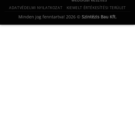
ADATVÉDELMI NYILATKOZAT
KIEMELT ÉRTÉKESÍTÉSI TERÜLET
Minden jog fenntartva! 2026 ©
Szintézis Bau Kft.