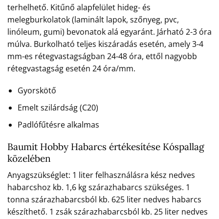
terhelhető. Kitűnő alapfelület hideg- és
melegburkolatok (laminált lapok, szőnyeg, pvc,
linóleum, gumi) bevonatok alá egyaránt. Járható 2-3 óra
múlva. Burkolható teljes kiszáradás esetén, amely 3-4
mm-es rétegvastagságban 24-48 óra, ettől nagyobb
rétegvastagság esetén 24 óra/mm.
Gyorskötő
Emelt szilárdság (C20)
Padlófűtésre alkalmas
Baumit Hobby Habarcs értékesítése Kóspallag
közelében
Anyagszükséglet: 1 liter felhasználásra kész nedves
habarcshoz kb. 1,6 kg szárazhabarcs szükséges. 1
tonna szárazhabarcsból kb. 625 liter nedves habarcs
készíthető. 1 zsák szárazhabarcsból kb. 25 liter nedves