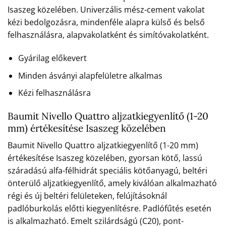
Isaszeg közelében. Univerzális mész-cement vakolat
kézi bedolgozásra, mindenféle alapra külső és belső
felhasználásra, alapvakolatként és simítóvakolatként.
Gyárilag előkevert
Minden ásványi alapfelületre alkalmas
Kézi felhasználásra
Baumit Nivello Quattro aljzatkiegyenlítő (1-20
mm) értékesítése Isaszeg közelében
Baumit Nivello Quattro aljzatkiegyenlítő (1-20 mm)
értékesítése Isaszeg közelében, gyorsan kötő, lassú
száradású alfa-félhidrát speciális kötőanyagú, beltéri
önterülő aljzatkiegyenlítő, amely kiválóan alkalmazható
régi és új beltéri felületeken, felújításoknál
padlóburkolás előtti kiegyenlítésre. Padlófűtés esetén
is alkalmazható. Emelt szilárdságú (C20), pont-