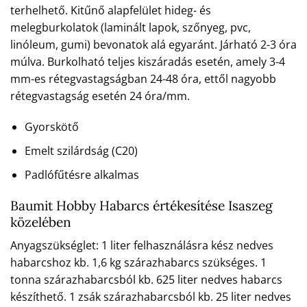
terhelhető. Kitűnő alapfelület hideg- és
melegburkolatok (laminált lapok, szőnyeg, pvc,
linóleum, gumi) bevonatok alá egyaránt. Járható 2-3 óra
múlva. Burkolható teljes kiszáradás esetén, amely 3-4
mm-es rétegvastagságban 24-48 óra, ettől nagyobb
rétegvastagság esetén 24 óra/mm.
Gyorskötő
Emelt szilárdság (C20)
Padlófűtésre alkalmas
Baumit Hobby Habarcs értékesítése Isaszeg
közelében
Anyagszükséglet: 1 liter felhasználásra kész nedves
habarcshoz kb. 1,6 kg szárazhabarcs szükséges. 1
tonna szárazhabarcsból kb. 625 liter nedves habarcs
készíthető. 1 zsák szárazhabarcsból kb. 25 liter nedves