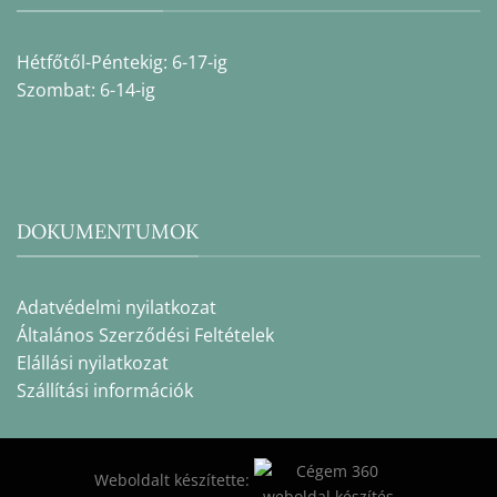
Hétfőtől-Péntekig: 6-17-ig
Szombat: 6-14-ig
DOKUMENTUMOK
Adatvédelmi nyilatkozat
Általános Szerződési Feltételek
Elállási nyilatkozat
Szállítási információk
Weboldalt készítette: