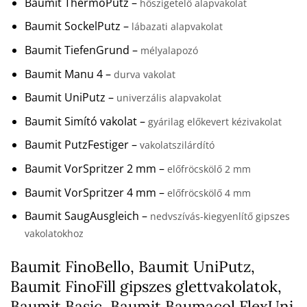
Baumit ThermoPutz –
hőszigetelő alapvakolat
Baumit SockelPutz –
lábazati alapvakolat
Baumit TiefenGrund –
mélyalapozó
Baumit Manu 4 –
durva vakolat
Baumit UniPutz –
univerzális alapvakolat
Baumit Simító vakolat –
gyárilag előkevert kézivakolat
Baumit PutzFestiger –
vakolatszilárdító
Baumit VorSpritzer 2 mm –
előfröcskölő 2 mm
Baumit VorSpritzer 4 mm –
előfröcskölő 4 mm
Baumit SaugAusgleich –
nedvszívás-kiegyenlítő gipszes
vakolatokhoz
Baumit FinoBello, Baumit UniPutz,
Baumit FinoFill gipszes glettvakolatok,
Baumit Basic, Baumit Baumacol FlexUni