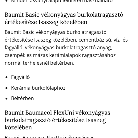
Minden ásványi alapú felületen használható
Baumit Basic vékonyágyas burkolatragasztó
értékesítése Isaszeg közelében
Baumit Basic vékonyágyas burkolatragasztó
értékesítése Isaszeg közelében, cementbázisú, víz- és
fagyálló, vékonyágyas burkolatragasztó anyag,
csempék és mázas kerámialapok ragasztásához
normál terhelésnél beltérben.
Fagyálló
Kerámia burkolólaphoz
Beltérben
Baumit Baumacol FlexUni vékonyágyas
burkolatragasztó értékesítése Isaszeg
közelében
Baumit Baumacol FlexUni vékonyágyas