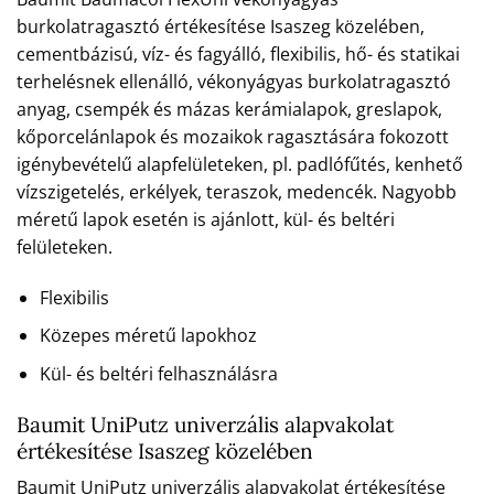
burkolatragasztó értékesítése Isaszeg közelében,
cementbázisú, víz- és fagyálló, flexibilis, hő- és statikai
terhelésnek ellenálló, vékonyágyas burkolatragasztó
anyag, csempék és mázas kerámialapok, greslapok,
kőporcelánlapok és mozaikok ragasztására fokozott
igénybevételű alapfelületeken, pl. padlófűtés, kenhető
vízszigetelés, erkélyek, teraszok, medencék. Nagyobb
méretű lapok esetén is ajánlott, kül- és beltéri
felületeken.
Flexibilis
Közepes méretű lapokhoz
Kül- és beltéri felhasználásra
Baumit UniPutz univerzális alapvakolat
értékesítése Isaszeg közelében
Baumit UniPutz univerzális alapvakolat értékesítése