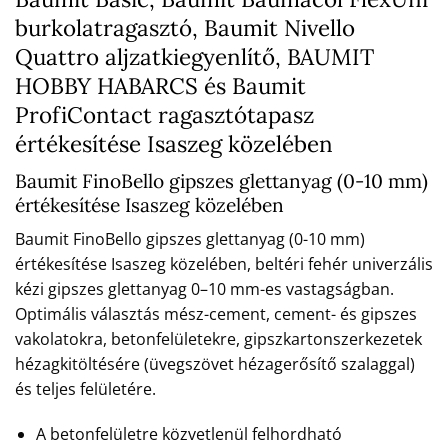
burkolatragasztó, Baumit Nivello
Quattro aljzatkiegyenlítő, BAUMIT
HOBBY HABARCS és Baumit
ProfiContact ragasztótapasz
értékesítése Isaszeg közelében
Baumit FinoBello gipszes glettanyag (0-10 mm)
értékesítése Isaszeg közelében
Baumit FinoBello gipszes glettanyag (0-10 mm)
értékesítése Isaszeg közelében, beltéri fehér univerzális
kézi gipszes glettanyag 0–10 mm-es vastagságban.
Optimális választás mész-cement, cement- és gipszes
vakolatokra, betonfelületekre, gipszkartonszerkezetek
hézagkitöltésére (üvegszövet hézagerősítő szalaggal)
és teljes felületére.
A betonfelületre közvetlenül felhordható