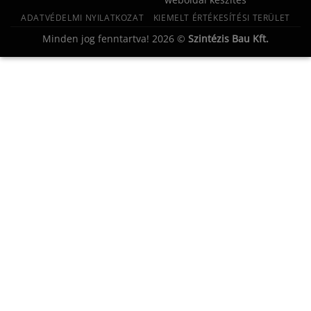
ADATVÉDELMI NYILATKOZAT
KIEMELT ÉRTÉKESÍTÉSI TERÜLET
Minden jog fenntartva! 2026 ©
Szintézis Bau Kft.