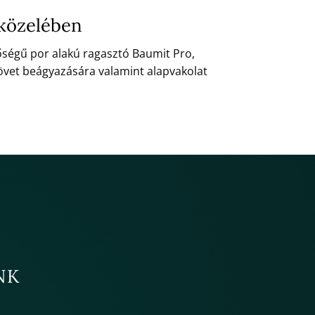
 közelében
őségű por alakú ragasztó Baumit Pro,
övet beágyazására valamint alapvakolat
NK