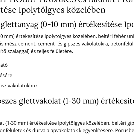
tése Ipolytölgyes közelében
 glettanyag (0-10 mm) értékesítése Ip
0 mm) értékesítése Ipolytölgyes közelében, beltéri fehér uni
s mész-cement, cement- és gipszes vakolatokra, betonfelül
ő szalaggal) és teljes felületére.
ható
tésére
psz vakolatokhoz
ipszes glettvakolat (1-30 mm) értékesí
olat (1-30 mm) értékesítése Ipolytölgyes közelében, beltéri g
onfelületek és durva alapvakolatok kiegyenlítésére. Pórusb