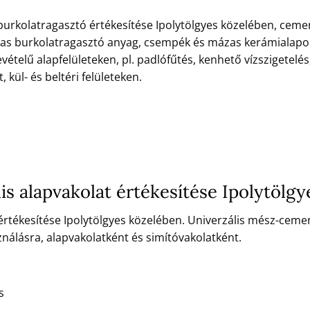
olatragasztó értékesítése Ipolytölgyes közelében, cementbáz
ágyas burkolatragasztó anyag, csempék és mázas kerámialapo
ételű alapfelületeken, pl. padlófűtés, kenhető vízszigetelés
kül- és beltéri felületeken.
is alapvakolat értékesítése Ipolytölg
értékesítése Ipolytölgyes közelében. Univerzális mész-cemen
ználásra, alapvakolatként és simítóvakolatként.
s