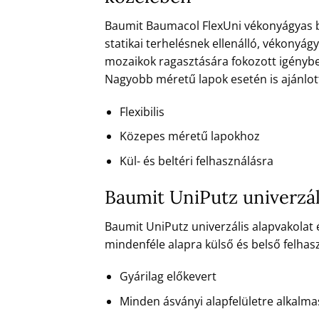
Baumit Baumacol FlexUni vékonyágyas burk
statikai terhelésnek ellenálló, vékony
mozaikok ragasztására fokozott igénybev
Nagyobb méretű lapok esetén is ajánlott, 
Flexibilis
Közepes méretű lapokhoz
Kül- és beltéri felhasználásra
Baumit UniPutz univerzál
Baumit UniPutz univerzális alapvakolat 
mindenféle alapra külső és belső felhas
Gyárilag előkevert
Minden ásványi alapfelületre alkalma