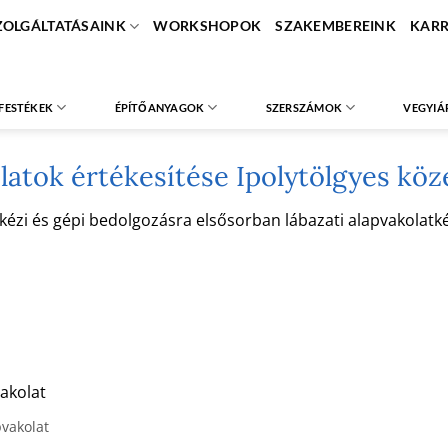
ZOLGÁLTATÁSAINK
WORKSHOPOK
SZAKEMBEREINK
KARR
FESTÉKEK
ÉPÍTŐANYAGOK
SZERSZÁMOK
VEGYIÁ
latok értékesítése Ipolytölgyes kö
i és gépi bedolgozásra elsősorban lábazati alapvakolatként
akolat
pvakolat