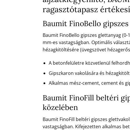
ragasztótapasz értékesí
Baumit FinoBello gipszes
Baumit FinoBello gipszes glettanyag (0-1
mm-es vastagságban. Optimális választá
hézagkitöltésére (üvegszövet hézagerősít
A betonfelületre közvetlenül felhord
Gipszkaron vakolására és hézagkitöl
Alkalmas mész-cement, cement és gi
Baumit FinoFill beltéri g
közelében
Baumit FinoFill beltéri gipszes glettvak
vastagságban. Kifejezetten alkalmas bet