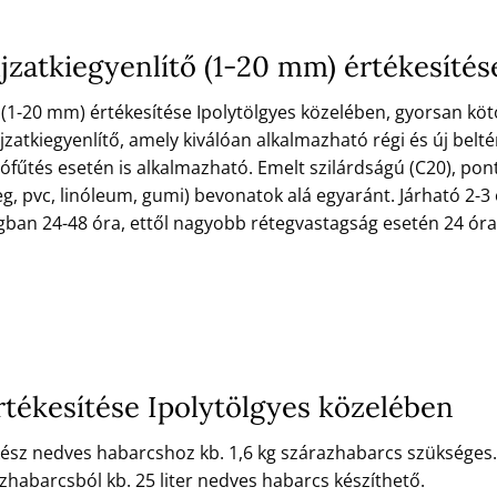
ljzatkiegyenlítő (1-20 mm) értékesíté
 (1-20 mm) értékesítése Ipolytölgyes közelében, gyorsan kötő
jzatkiegyenlítő, amely kiválóan alkalmazható régi és új beltér
lófűtés esetén is alkalmazható. Emelt szilárdságú (C20), pont
g, pvc, linóleum, gumi) bevonatok alá egyaránt. Járható 2-3 
gban 24-48 óra, ettől nagyobb rétegvastagság esetén 24 ó
tékesítése Ipolytölgyes közelében
 kész nedves habarcshoz kb. 1,6 kg szárazhabarcs szükséges.
zhabarcsból kb. 25 liter nedves habarcs készíthető.