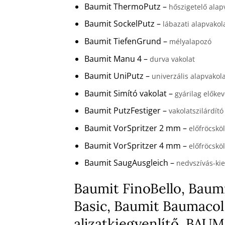
Baumit ThermoPutz –
hőszigetelő alap
Baumit SockelPutz –
lábazati alapvakol
Baumit TiefenGrund –
mélyalapozó
Baumit Manu 4 –
durva vakolat
Baumit UniPutz –
univerzális alapvakol
Baumit Simító vakolat –
gyárilag előkev
Baumit PutzFestiger –
vakolatszilárdító
Baumit VorSpritzer 2 mm –
előfröcskö
Baumit VorSpritzer 4 mm –
előfröcskö
Baumit SaugAusgleich –
nedvszívás-kie
Baumit FinoBello, Baumi
Basic, Baumit Baumacol
aljzatkiegyenlítő, BA