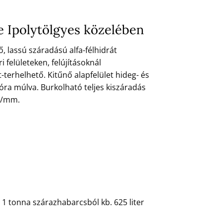
se Ipolytölgyes közelében
, lassú száradású alfa-félhidrát
i felületeken, felújításoknál
-terhelhető. Kitűnő alapfelület hideg- és
óra múlva. Burkolható teljes kiszáradás
ra/mm.
 1 tonna szárazhabarcsból kb. 625 liter