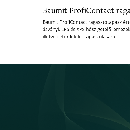
Baumit ProfiContact raga
Baumit ProfiContact ragasztótapasz ért
ásványi, EPS és XPS hőszigetelő lemeze
illetve betonfelület tapaszolására.