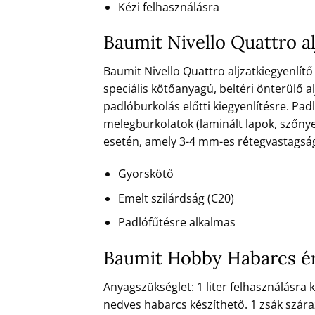
Kézi felhasználásra
Baumit Nivello Quattro a
Baumit Nivello Quattro aljzatkiegyenlítő
speciális kötőanyagú, beltéri önterülő al
padlóburkolás előtti kiegyenlítésre. Pad
melegburkolatok (laminált lapok, szőnye
esetén, amely 3-4 mm-es rétegvastagsá
Gyorskötő
Emelt szilárdság (C20)
Padlófűtésre alkalmas
Baumit Hobby Habarcs ér
Anyagszükséglet: 1 liter felhasználásra
nedves habarcs készíthető. 1 zsák szára