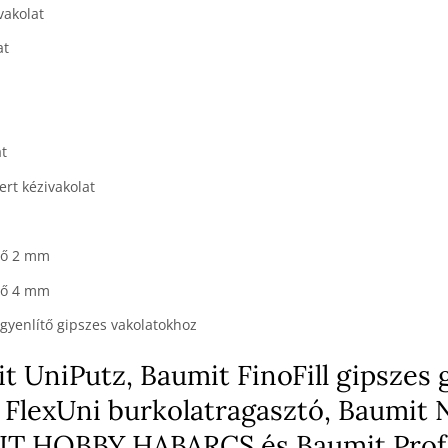
vakolat
at
at
ert kézivakolat
lő 2 mm
lő 4 mm
gyenlítő gipszes vakolatokhoz
t UniPutz, Baumit FinoFill gipszes 
 FlexUni burkolatragasztó, Baumit 
UMIT HOBBY HABARCS és Baumit Prof