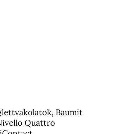
glettvakolatok, Baumit
Nivello Quattro
iContact