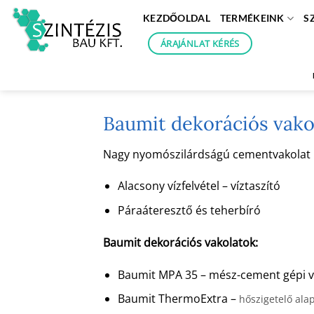
Skip
KEZDŐOLDAL
TERMÉKEINK
S
to
content
ÁRAJÁNLAT KÉRÉS
Baumit dekorációs vako
Nagy nyomószilárdságú cementvakolat kéz
Alacsony vízfelvétel – víztaszító
Páraáteresztő és teherbíró
Baumit dekorációs vakolatok:
Baumit MPA 35 – mész-cement gépi v
Baumit ThermoExtra –
hőszigetelő ala