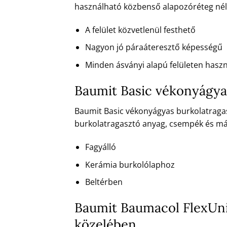
használható közbenső alapozóréteg nél
A felület közvetlenül festhető
Nagyon jó páraáteresztő képességű
Minden ásványi alapú felületen hasz
Baumit Basic vékonyágyas
Baumit Basic vékonyágyas burkolatragasz
burkolatragasztó anyag, csempék és má
Fagyálló
Kerámia burkolólaphoz
Beltérben
Baumit Baumacol FlexUni
közelében