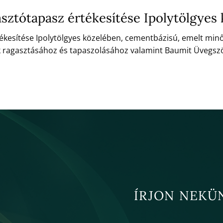
sztótapasz értékesítése Ipolytölgyes
ékesítése Ipolytölgyes közelében, cementbázisú, emelt min
k ragasztásához és tapaszolásához valamint Baumit Üvegsz
ÍRJON NEKÜ