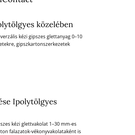
olytölgyes közelében
verzális kézi gipszes glettanyag 0–10
etekre, gipszkartonszerkezetek
tése Ipolytölgyes
ipszes kézi glettvakolat 1–30 mm-es
eton falazatok-vékonyvakolataként is