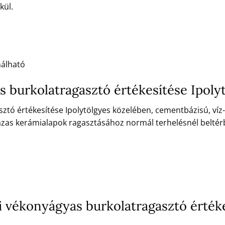
kül.
nálható
 burkolatragasztó értékesítése Ipoly
tó értékesítése Ipolytölgyes közelében, cementbázisú, víz-
zas kerámialapok ragasztásához normál terhelésnél beltér
 vékonyágyas burkolatragasztó értéke