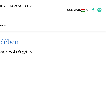
IER
KAPCSOLAT
MAGYAR
RU
zelében
, víz- és fagyálló.