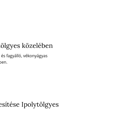
tölgyes közelében
 és fagyálló, vékonyágyas
ben.
sítése Ipolytölgyes