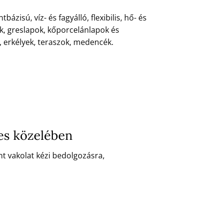
isú, víz- és fagyálló, flexibilis, hő- és
k, greslapok, kőporcelánlapok és
, erkélyek, teraszok, medencék.
yes közelében
t vakolat kézi bedolgozásra,