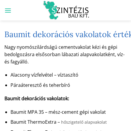
Skip
to
content
Baumit dekorációs vakolatok érté
Nagy nyomószilárdságú cementvakolat kézi és gépi
bedolgozásra elsősorban lábazati alapvakolatként, víz-
és fagyálló.
Alacsony vízfelvétel – víztaszító
Páraáteresztő és teherbíró
Baumit dekorációs vakolatok:
Baumit MPA 35 – mész-cement gépi vakolat
Baumit ThermoExtra –
hőszigetelő alapvakolat