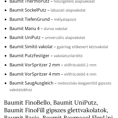
Baumit ThermoPutz –
hőszigetelő alapvakolat
Baumit SockelPutz –
lábazati alapvakolat
Baumit TiefenGrund –
mélyalapozó
Baumit Manu 4 –
durva vakolat
Baumit UniPutz –
univerzális alapvakolat
Baumit Simító vakolat –
gyárilag előkevert kézivakolat
Baumit PutzFestiger –
vakolatszilárdító
Baumit VorSpritzer 2 mm –
előfröcskölő 2 mm
Baumit VorSpritzer 4 mm –
előfröcskölő 4 mm
Baumit SaugAusgleich –
nedvszívás-kiegyenlítő gipszes
vakolatokhoz
Baumit FinoBello, Baumit UniPutz,
Baumit FinoFill gipszes glettvakolatok,
Baumit Basic, Baumit Baumacol FlexUni