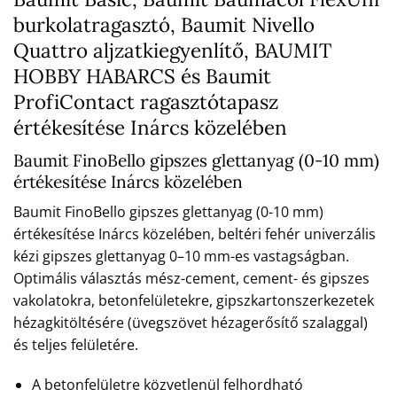
burkolatragasztó, Baumit Nivello
Quattro aljzatkiegyenlítő, BAUMIT
HOBBY HABARCS és Baumit
ProfiContact ragasztótapasz
értékesítése Inárcs közelében
Baumit FinoBello gipszes glettanyag (0-10 mm)
értékesítése Inárcs közelében
Baumit FinoBello gipszes glettanyag (0-10 mm)
értékesítése Inárcs közelében, beltéri fehér univerzális
kézi gipszes glettanyag 0–10 mm-es vastagságban.
Optimális választás mész-cement, cement- és gipszes
vakolatokra, betonfelületekre, gipszkartonszerkezetek
hézagkitöltésére (üvegszövet hézagerősítő szalaggal)
és teljes felületére.
A betonfelületre közvetlenül felhordható