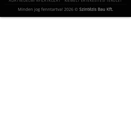
ADATVÉDELMI NYILATKOZAT
KIEMELT ÉRTÉKESÍTÉSI TERÜLET
Minden jog fenntartva! 2026 ©
Szintézis Bau Kft.