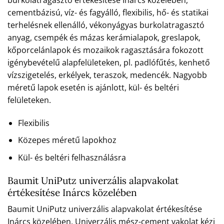
cementbázisú, víz- és fagyálló, flexibilis, hő- és statikai
terhelésnek ellenálló, vékonyágyas burkolatragasztó
anyag, csempék és mázas kerámialapok, greslapok,
kőporcelánlapok és mozaikok ragasztására fokozott
igénybevételű alapfelületeken, pl. padlófűtés, kenhető
vízszigetelés, erkélyek, teraszok, medencék. Nagyobb
méretű lapok esetén is ajánlott, kül- és beltéri
felületeken.
Flexibilis
Közepes méretű lapokhoz
Kül- és beltéri felhasználásra
Baumit UniPutz univerzális alapvakolat
értékesítése Inárcs közelében
Baumit UniPutz univerzális alapvakolat értékesítése
Inárcs közelében. Univerzális mész-cement vakolat kézi