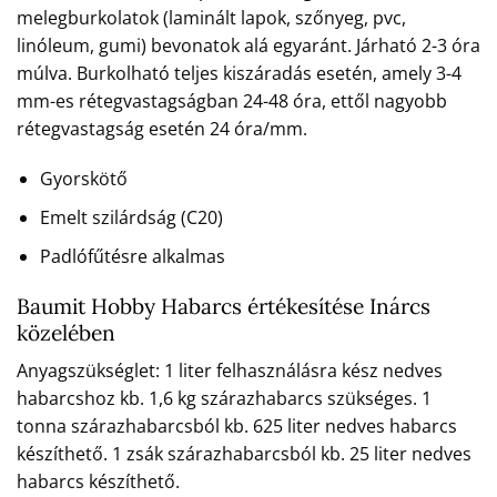
melegburkolatok (laminált lapok, szőnyeg, pvc,
linóleum, gumi) bevonatok alá egyaránt. Járható 2-3 óra
múlva. Burkolható teljes kiszáradás esetén, amely 3-4
mm-es rétegvastagságban 24-48 óra, ettől nagyobb
rétegvastagság esetén 24 óra/mm.
Gyorskötő
Emelt szilárdság (C20)
Padlófűtésre alkalmas
Baumit Hobby Habarcs értékesítése Inárcs
közelében
Anyagszükséglet: 1 liter felhasználásra kész nedves
habarcshoz kb. 1,6 kg szárazhabarcs szükséges. 1
tonna szárazhabarcsból kb. 625 liter nedves habarcs
készíthető. 1 zsák szárazhabarcsból kb. 25 liter nedves
habarcs készíthető.