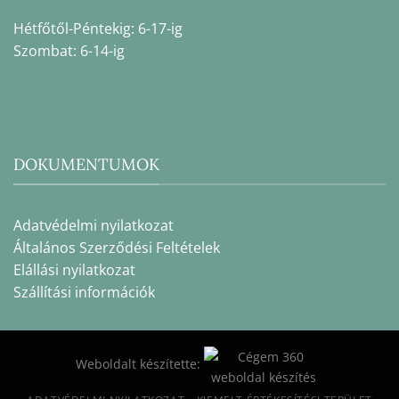
Hétfőtől-Péntekig: 6-17-ig
Szombat: 6-14-ig
DOKUMENTUMOK
Adatvédelmi nyilatkozat
Általános Szerződési Feltételek
Elállási nyilatkozat
Szállítási információk
Weboldalt készítette: