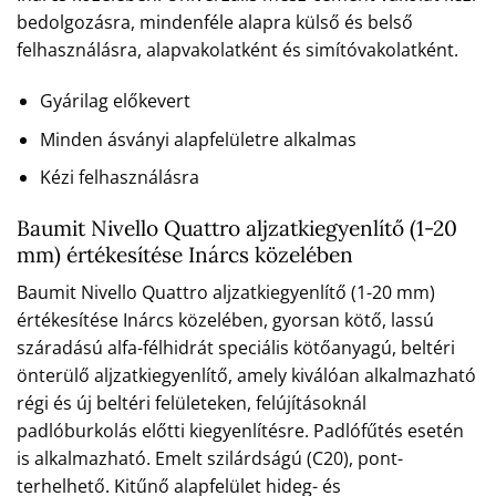
bedolgozásra, mindenféle alapra külső és belső
felhasználásra, alapvakolatként és simítóvakolatként.
Gyárilag előkevert
Minden ásványi alapfelületre alkalmas
Kézi felhasználásra
Baumit Nivello Quattro aljzatkiegyenlítő (1-20
mm) értékesítése Inárcs közelében
Baumit Nivello Quattro aljzatkiegyenlítő (1-20 mm)
értékesítése Inárcs közelében, gyorsan kötő, lassú
száradású alfa-félhidrát speciális kötőanyagú, beltéri
önterülő aljzatkiegyenlítő, amely kiválóan alkalmazható
régi és új beltéri felületeken, felújításoknál
padlóburkolás előtti kiegyenlítésre. Padlófűtés esetén
is alkalmazható. Emelt szilárdságú (C20), pont-
terhelhető. Kitűnő alapfelület hideg- és