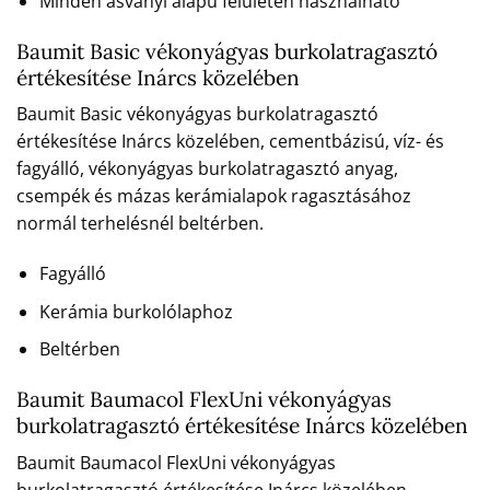
Minden ásványi alapú felületen használható
Baumit Basic vékonyágyas burkolatragasztó
értékesítése Inárcs közelében
Baumit Basic vékonyágyas burkolatragasztó
értékesítése Inárcs közelében, cementbázisú, víz- és
fagyálló, vékonyágyas burkolatragasztó anyag,
csempék és mázas kerámialapok ragasztásához
normál terhelésnél beltérben.
Fagyálló
Kerámia burkolólaphoz
Beltérben
Baumit Baumacol FlexUni vékonyágyas
burkolatragasztó értékesítése Inárcs közelében
Baumit Baumacol FlexUni vékonyágyas
burkolatragasztó értékesítése Inárcs közelében,