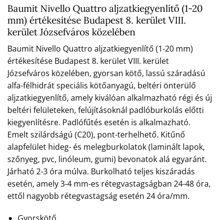
Baumit Nivello Quattro aljzatkiegyenlítő (1-20
mm) értékesítése Budapest 8. kerület VIII.
kerület Józsefváros közelében
Baumit Nivello Quattro aljzatkiegyenlítő (1-20 mm)
értékesítése Budapest 8. kerület VIII. kerület
Józsefváros közelében, gyorsan kötő, lassú száradású
alfa-félhidrát speciális kötőanyagú, beltéri önterülő
aljzatkiegyenlítő, amely kiválóan alkalmazható régi és új
beltéri felületeken, felújításoknál padlóburkolás előtti
kiegyenlítésre. Padlófűtés esetén is alkalmazható.
Emelt szilárdságú (C20), pont-terhelhető. Kitűnő
alapfelület hideg- és melegburkolatok (laminált lapok,
szőnyeg, pvc, linóleum, gumi) bevonatok alá egyaránt.
Járható 2-3 óra múlva. Burkolható teljes kiszáradás
esetén, amely 3-4 mm-es rétegvastagságban 24-48 óra,
ettől nagyobb rétegvastagság esetén 24 óra/mm.
Gyorskötő