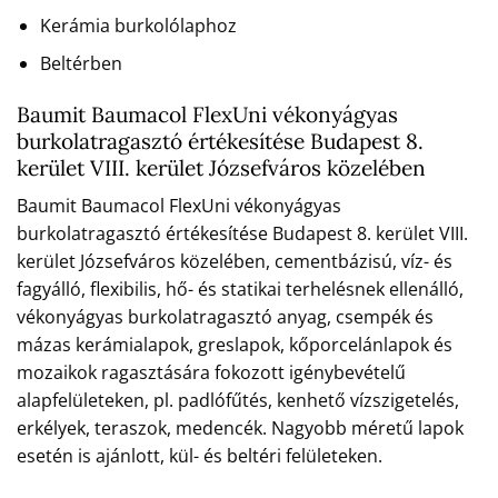
Kerámia burkolólaphoz
Beltérben
Baumit Baumacol FlexUni vékonyágyas
burkolatragasztó értékesítése Budapest 8.
kerület VIII. kerület Józsefváros közelében
Baumit Baumacol FlexUni vékonyágyas
burkolatragasztó értékesítése Budapest 8. kerület VIII.
kerület Józsefváros közelében, cementbázisú, víz- és
fagyálló, flexibilis, hő- és statikai terhelésnek ellenálló,
vékonyágyas burkolatragasztó anyag, csempék és
mázas kerámialapok, greslapok, kőporcelánlapok és
mozaikok ragasztására fokozott igénybevételű
alapfelületeken, pl. padlófűtés, kenhető vízszigetelés,
erkélyek, teraszok, medencék. Nagyobb méretű lapok
esetén is ajánlott, kül- és beltéri felületeken.