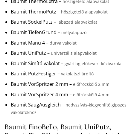
Baumit ThermoExtra –
hőszigetelő alapvakolat
Baumit ThermoPutz –
hőszigetelő alapvakolat
Baumit SockelPutz –
lábazati alapvakolat
Baumit TiefenGrund –
mélyalapozó
Baumit Manu 4 –
durva vakolat
Baumit UniPutz –
univerzális alapvakolat
Baumit Simító vakolat –
gyárilag előkevert kézivakolat
Baumit PutzFestiger –
vakolatszilárdító
Baumit VorSpritzer 2 mm –
előfröcskölő 2 mm
Baumit VorSpritzer 4 mm –
előfröcskölő 4 mm
Baumit SaugAusgleich –
nedvszívás-kiegyenlítő gipszes
vakolatokhoz
Baumit FinoBello, Baumit UniPutz,