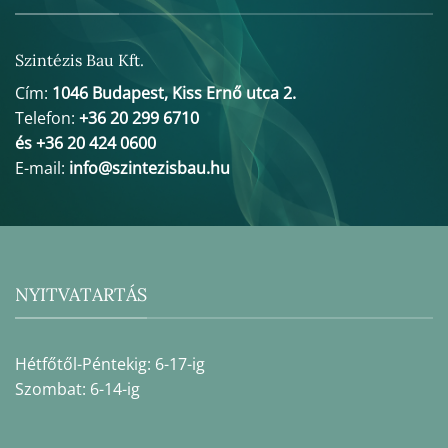
Szintézis Bau Kft.
Cím:
1046 Budapest, Kiss Ernő utca 2.
Telefon:
+36 20 299 6710
és +36 20 424 0600
E-mail:
info@szintezisbau.hu
NYITVATARTÁS
Hétfőtől-Péntekig: 6-17-ig
Szombat: 6-14-ig