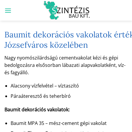
Skip
to
content
Baumit dekorációs vakolatok értéke
Józsefváros közelében
Nagy nyomószilárdságú cementvakolat kézi és gépi
bedolgozásra elsősorban lábazati alapvakolatként, víz-
és fagyálló.
Alacsony vízfelvétel – víztaszító
Páraáteresztő és teherbíró
Baumit dekorációs vakolatok:
Baumit MPA 35 – mész-cement gépi vakolat