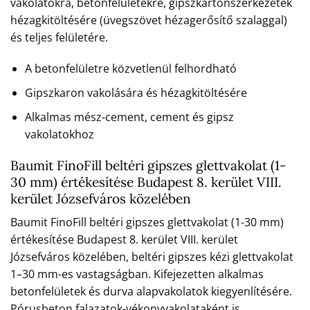
vakolatokra, betonfelületekre, gipszkartonszerkezetek
hézagkitöltésére (üvegszövet hézagerősítő szalaggal)
és teljes felületére.
A betonfelületre közvetlenül felhordható
Gipszkaron vakolására és hézagkitöltésére
Alkalmas mész-cement, cement és gipsz
vakolatokhoz
Baumit FinoFill beltéri gipszes glettvakolat (1-
30 mm) értékesítése Budapest 8. kerület VIII.
kerület Józsefváros közelében
Baumit FinoFill beltéri gipszes glettvakolat (1-30 mm)
értékesítése Budapest 8. kerület VIII. kerület
Józsefváros közelében, beltéri gipszes kézi glettvakolat
1–30 mm-es vastagságban. Kifejezetten alkalmas
betonfelületek és durva alapvakolatok kiegyenlítésére.
Pórusbeton falazatok-vékonyvakolataként is