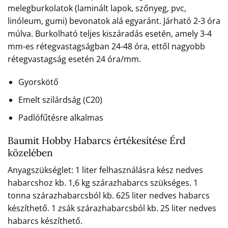
melegburkolatok (laminált lapok, szőnyeg, pvc,
linóleum, gumi) bevonatok alá egyaránt. Járható 2-3 óra
múlva. Burkolható teljes kiszáradás esetén, amely 3-4
mm-es rétegvastagságban 24-48 óra, ettől nagyobb
rétegvastagság esetén 24 óra/mm.
Gyorskötő
Emelt szilárdság (C20)
Padlófűtésre alkalmas
Baumit Hobby Habarcs értékesítése Érd
közelében
Anyagszükséglet: 1 liter felhasználásra kész nedves
habarcshoz kb. 1,6 kg szárazhabarcs szükséges. 1
tonna szárazhabarcsból kb. 625 liter nedves habarcs
készíthető. 1 zsák szárazhabarcsból kb. 25 liter nedves
habarcs készíthető.