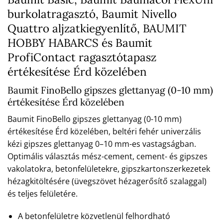
burkolatragasztó, Baumit Nivello
Quattro aljzatkiegyenlítő, BAUMIT
HOBBY HABARCS és Baumit
ProfiContact ragasztótapasz
értékesítése Érd közelében
Baumit FinoBello gipszes glettanyag (0-10 mm)
értékesítése Érd közelében
Baumit FinoBello gipszes glettanyag (0-10 mm)
értékesítése Érd közelében, beltéri fehér univerzális
kézi gipszes glettanyag 0–10 mm-es vastagságban.
Optimális választás mész-cement, cement- és gipszes
vakolatokra, betonfelületekre, gipszkartonszerkezetek
hézagkitöltésére (üvegszövet hézagerősítő szalaggal)
és teljes felületére.
A betonfelületre közvetlenül felhordható