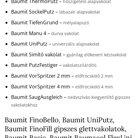
Baumit ThermoPutz –
hőszigetelő alapvakolat
Baumit SockelPutz –
lábazati alapvakolat
Baumit TiefenGrund –
mélyalapozó
Baumit Manu 4 –
durva vakolat
Baumit UniPutz –
univerzális alapvakolat
Baumit Simító vakolat –
gyárilag előkevert kézivakolat
Baumit PutzFestiger –
vakolatszilárdító
Baumit VorSpritzer 2 mm –
előfröcskölő 2 mm
Baumit VorSpritzer 4 mm –
előfröcskölő 4 mm
Baumit SaugAusgleich –
nedvszívás-kiegyenlítő gipszes
vakolatokhoz
Baumit FinoBello, Baumit UniPutz,
Baumit FinoFill gipszes glettvakolatok,
Baumit Basic, Baumit Baumacol FlexUni