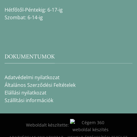
Hétfőtől-Péntekig: 6-17-ig
Szombat: 6-14-ig
DOKUMENTUMOK
Adatvédelmi nyilatkozat
Általános Szerződési Feltételek
Elállási nyilatkozat
Szállítási információk
Weboldalt készítette: