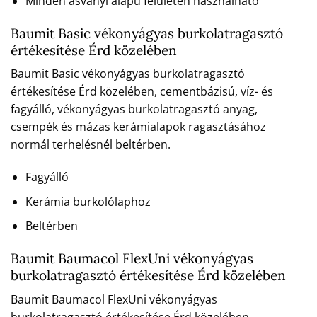
Minden ásványi alapú felületen használható
Baumit Basic vékonyágyas burkolatragasztó
értékesítése Érd közelében
Baumit Basic vékonyágyas burkolatragasztó
értékesítése Érd közelében, cementbázisú, víz- és
fagyálló, vékonyágyas burkolatragasztó anyag,
csempék és mázas kerámialapok ragasztásához
normál terhelésnél beltérben.
Fagyálló
Kerámia burkolólaphoz
Beltérben
Baumit Baumacol FlexUni vékonyágyas
burkolatragasztó értékesítése Érd közelében
Baumit Baumacol FlexUni vékonyágyas
burkolatragasztó értékesítése Érd közelében,