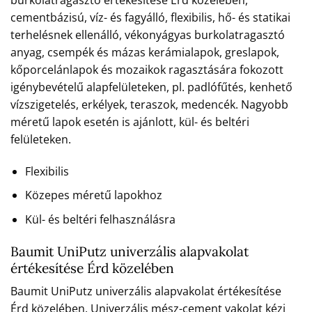
cementbázisú, víz- és fagyálló, flexibilis, hő- és statikai
terhelésnek ellenálló, vékonyágyas burkolatragasztó
anyag, csempék és mázas kerámialapok, greslapok,
kőporcelánlapok és mozaikok ragasztására fokozott
igénybevételű alapfelületeken, pl. padlófűtés, kenhető
vízszigetelés, erkélyek, teraszok, medencék. Nagyobb
méretű lapok esetén is ajánlott, kül- és beltéri
felületeken.
Flexibilis
Közepes méretű lapokhoz
Kül- és beltéri felhasználásra
Baumit UniPutz univerzális alapvakolat
értékesítése Érd közelében
Baumit UniPutz univerzális alapvakolat értékesítése
Érd közelében. Univerzális mész-cement vakolat kézi