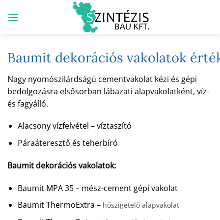
Skip
to
content
Baumit dekorációs vakolatok érté
Nagy nyomószilárdságú cementvakolat kézi és gépi
bedolgozásra elsősorban lábazati alapvakolatként, víz-
és fagyálló.
Alacsony vízfelvétel – víztaszító
Páraáteresztő és teherbíró
Baumit dekorációs vakolatok:
Baumit MPA 35 – mész-cement gépi vakolat
Baumit ThermoExtra –
hőszigetelő alapvakolat