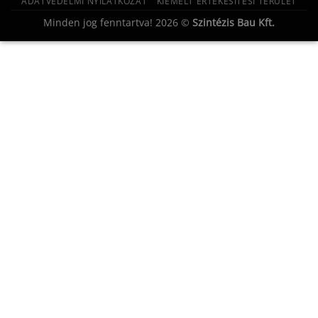
ADATVÉDELMI NYILATKOZAT
KIEMELT ÉRTÉKESÍTÉSI TERÜLET
Minden jog fenntartva! 2026 ©
Szintézis Bau Kft.