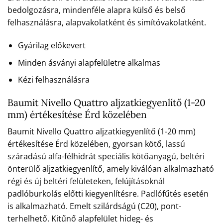
bedolgozásra, mindenféle alapra külső és belső
felhasználásra, alapvakolatként és simítóvakolatként.
Gyárilag előkevert
Minden ásványi alapfelületre alkalmas
Kézi felhasználásra
Baumit Nivello Quattro aljzatkiegyenlítő (1-20
mm) értékesítése Érd közelében
Baumit Nivello Quattro aljzatkiegyenlítő (1-20 mm)
értékesítése Érd közelében, gyorsan kötő, lassú
száradású alfa-félhidrát speciális kötőanyagú, beltéri
önterülő aljzatkiegyenlítő, amely kiválóan alkalmazható
régi és új beltéri felületeken, felújításoknál
padlóburkolás előtti kiegyenlítésre. Padlófűtés esetén
is alkalmazható. Emelt szilárdságú (C20), pont-
terhelhető. Kitűnő alapfelület hideg- és