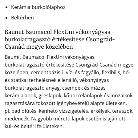
Kerámia burkolólaphoz
Beltérben
Baumit Baumacol FlexUni vékonyágyas
burkolatragasztó értékesítése Csongrád-
Csanád megye közelében
Baumit Baumacol FlexUni vékonyágyas
burkolatragasztó értékesítése Csongrád-Csanád megye
közelében, cementbázisú, víz- és fagyálló, flexibilis, hő-
és statikai terhelésnek ellenálló, vékonyágyas
burkolatragasztó anyag, csempék és mázas
kerámialapok, greslapok, kőporcelánlapok és mozaikok
ragasztására fokozott igénybevételű alapfelületeken,
pl. padlófűtés, kenhető vízszigetelés, erkélyek, teraszok,
medencék. Nagyobb méretű lapok esetén is ajánlott,
kül- és beltéri felületeken.