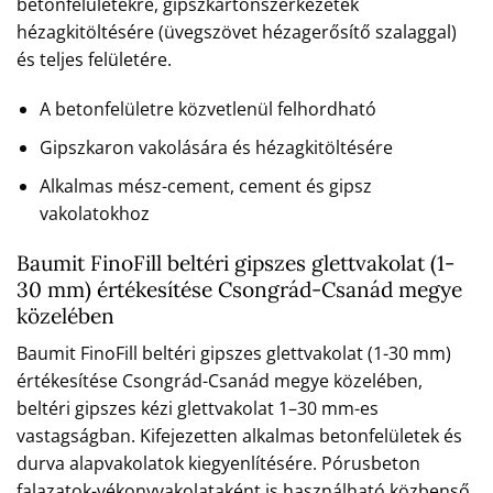
betonfelületekre, gipszkartonszerkezetek
hézagkitöltésére (üvegszövet hézagerősítő szalaggal)
és teljes felületére.
A betonfelületre közvetlenül felhordható
Gipszkaron vakolására és hézagkitöltésére
Alkalmas mész-cement, cement és gipsz
vakolatokhoz
Baumit FinoFill beltéri gipszes glettvakolat (1-
30 mm) értékesítése Csongrád-Csanád megye
közelében
Baumit FinoFill beltéri gipszes glettvakolat (1-30 mm)
értékesítése Csongrád-Csanád megye közelében,
beltéri gipszes kézi glettvakolat 1–30 mm-es
vastagságban. Kifejezetten alkalmas betonfelületek és
durva alapvakolatok kiegyenlítésére. Pórusbeton
falazatok-vékonyvakolataként is használható közbenső