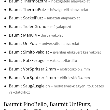
Baumit ThermoExtra –
hőszigetelő alapvakolat
Baumit ThermoPutz –
hőszigetelő alapvakolat
Baumit SockelPutz –
lábazati alapvakolat
Baumit TiefenGrund –
mélyalapozó
Baumit Manu 4 –
durva vakolat
Baumit UniPutz –
univerzális alapvakolat
Baumit Simító vakolat –
gyárilag előkevert kézivakolat
Baumit PutzFestiger –
vakolatszilárdító
Baumit VorSpritzer 2 mm –
előfröcskölő 2 mm
Baumit VorSpritzer 4 mm –
előfröcskölő 4 mm
Baumit SaugAusgleich –
nedvszívás-kiegyenlítő gipszes
vakolatokhoz
Baumit FinoBello, Baumit UniPutz,