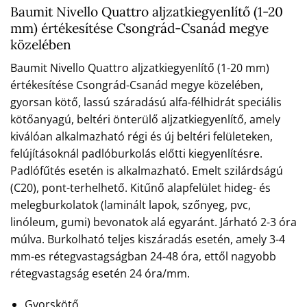
Baumit Nivello Quattro aljzatkiegyenlítő (1-20
mm) értékesítése Csongrád-Csanád megye
közelében
Baumit Nivello Quattro aljzatkiegyenlítő (1-20 mm)
értékesítése Csongrád-Csanád megye közelében,
gyorsan kötő, lassú száradású alfa-félhidrát speciális
kötőanyagú, beltéri önterülő aljzatkiegyenlítő, amely
kiválóan alkalmazható régi és új beltéri felületeken,
felújításoknál padlóburkolás előtti kiegyenlítésre.
Padlófűtés esetén is alkalmazható. Emelt szilárdságú
(C20), pont-terhelhető. Kitűnő alapfelület hideg- és
melegburkolatok (laminált lapok, szőnyeg, pvc,
linóleum, gumi) bevonatok alá egyaránt. Járható 2-3 óra
múlva. Burkolható teljes kiszáradás esetén, amely 3-4
mm-es rétegvastagságban 24-48 óra, ettől nagyobb
rétegvastagság esetén 24 óra/mm.
Gyorskötő