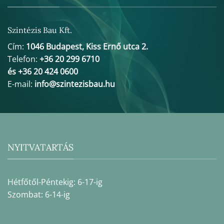
Szintézis Bau Kft.
Cím:
1046 Budapest, Kiss Ernő utca 2.
Telefon:
+36 20 299 6710
és +36 20 424 0600
E-mail:
info@szintezisbau.hu
NYITVATARTÁS
Hétfőtől-Péntekig: 6-17-ig
Szombat: 6-14-ig