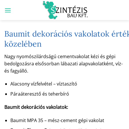
Skip
to
content
Baumit dekorációs vakolatok ért
közelében
Nagy nyomószilárdságú cementvakolat kézi és gépi
bedolgozásra elsősorban lábazati alapvakolatként, víz-
és fagyálló.
Alacsony vízfelvétel – víztaszító
Páraáteresztő és teherbíró
Baumit dekorációs vakolatok:
Baumit MPA 35 – mész-cement gépi vakolat