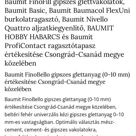
Baumit FinoFill gipszes glettvakolatok,
Baumit Basic, Baumit Baumacol FlexUni
burkolatragasztó, Baumit Nivello
Quattro aljzatkiegyenlítő, BAUMIT
HOBBY HABARCS és Baumit
ProfiContact ragasztótapasz
értékesítése Csongrád-Csanád megye
közelében
Baumit FinoBello gipszes glettanyag (0-10 mm)
értékesítése Csongrád-Csanád megye
közelében
Baumit FinoBello gipszes glettanyag (0-10 mm)
értékesítése Csongrád-Csanád megye közelében,
beltéri fehér univerzális kézi gipszes glettanyag 0–10
mm-es vastagságban. Optimális választás mész-
cement, cement- és gipszes vakolatokra,