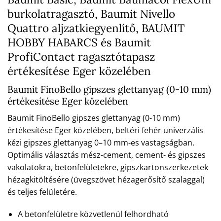
burkolatragasztó, Baumit Nivello
Quattro aljzatkiegyenlítő, BAUMIT
HOBBY HABARCS és Baumit
ProfiContact ragasztótapasz
értékesítése Eger közelében
Baumit FinoBello gipszes glettanyag (0-10 mm)
értékesítése Eger közelében
Baumit FinoBello gipszes glettanyag (0-10 mm)
értékesítése Eger közelében, beltéri fehér univerzális
kézi gipszes glettanyag 0–10 mm-es vastagságban.
Optimális választás mész-cement, cement- és gipszes
vakolatokra, betonfelületekre, gipszkartonszerkezetek
hézagkitöltésére (üvegszövet hézagerősítő szalaggal)
és teljes felületére.
A betonfelületre közvetlenül felhordható