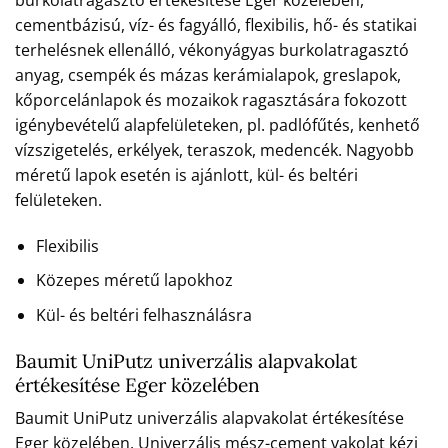
cementbázisú, víz- és fagyálló, flexibilis, hő- és statikai
terhelésnek ellenálló, vékonyágyas burkolatragasztó
anyag, csempék és mázas kerámialapok, greslapok,
kőporcelánlapok és mozaikok ragasztására fokozott
igénybevételű alapfelületeken, pl. padlófűtés, kenhető
vízszigetelés, erkélyek, teraszok, medencék. Nagyobb
méretű lapok esetén is ajánlott, kül- és beltéri
felületeken.
Flexibilis
Közepes méretű lapokhoz
Kül- és beltéri felhasználásra
Baumit UniPutz univerzális alapvakolat
értékesítése Eger közelében
Baumit UniPutz univerzális alapvakolat értékesítése
Eger közelében. Univerzális mész-cement vakolat kézi