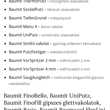
Baumit ThermoPutz –
hőszigetelő alapvakolat
Baumit SockelPutz –
lábazati alapvakolat
Baumit TiefenGrund –
mélyalapozó
Baumit Manu 4 –
durva vakolat
Baumit UniPutz –
univerzális alapvakolat
Baumit Simító vakolat –
gyárilag előkevert kézivakolat
Baumit PutzFestiger –
vakolatszilárdító
Baumit VorSpritzer 2 mm –
előfröcskölő 2 mm
Baumit VorSpritzer 4 mm –
előfröcskölő 4 mm
Baumit SaugAusgleich –
nedvszívás-kiegyenlítő gipszes
vakolatokhoz
Baumit FinoBello, Baumit UniPutz,
Baumit FinoFill gipszes glettvakolatok,
Baumit Basic, Baumit Baumacol FlexUni