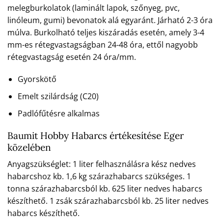
melegburkolatok (laminált lapok, szőnyeg, pvc,
linóleum, gumi) bevonatok alá egyaránt. Járható 2-3 óra
múlva. Burkolható teljes kiszáradás esetén, amely 3-4
mm-es rétegvastagságban 24-48 óra, ettől nagyobb
rétegvastagság esetén 24 óra/mm.
Gyorskötő
Emelt szilárdság (C20)
Padlófűtésre alkalmas
Baumit Hobby Habarcs értékesítése Eger
közelében
Anyagszükséglet: 1 liter felhasználásra kész nedves
habarcshoz kb. 1,6 kg szárazhabarcs szükséges. 1
tonna szárazhabarcsból kb. 625 liter nedves habarcs
készíthető. 1 zsák szárazhabarcsból kb. 25 liter nedves
habarcs készíthető.