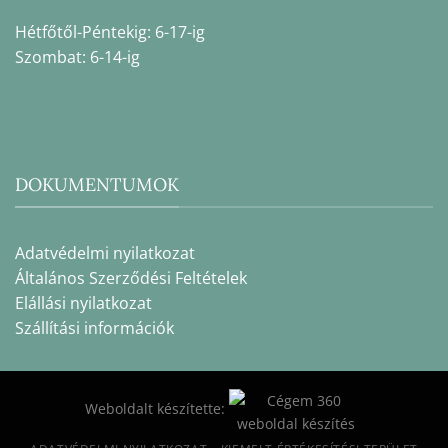
Hétfőtől-Péntekig: 6-17-ig
Szombat: 6-14-ig
DOKUMENTUMOK
Adatvédelmi nyilatkozat
Általános Szerződési Feltételek
Elállási nyilatkozat
Szállítási információk
Weboldalt készítette: