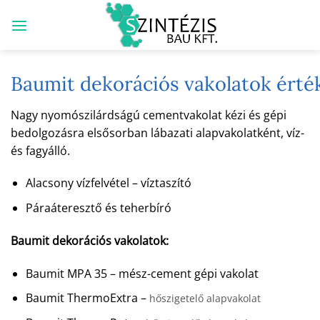
Skip
to
content
Baumit dekorációs vakolatok érté
Nagy nyomószilárdságú cementvakolat kézi és gépi
bedolgozásra elsősorban lábazati alapvakolatként, víz-
és fagyálló.
Alacsony vízfelvétel – víztaszító
Páraáteresztő és teherbíró
Baumit dekorációs vakolatok:
Baumit MPA 35 – mész-cement gépi vakolat
Baumit ThermoExtra –
hőszigetelő alapvakolat