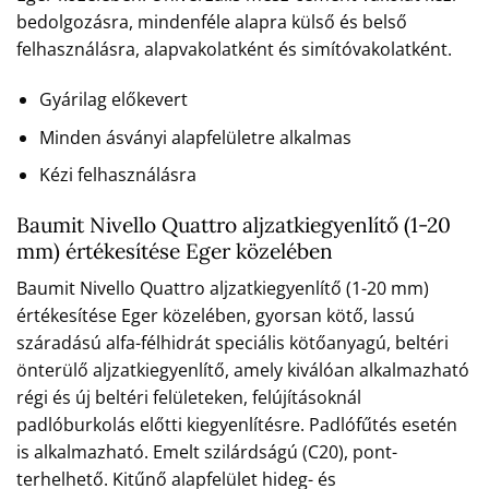
bedolgozásra, mindenféle alapra külső és belső
felhasználásra, alapvakolatként és simítóvakolatként.
Gyárilag előkevert
Minden ásványi alapfelületre alkalmas
Kézi felhasználásra
Baumit Nivello Quattro aljzatkiegyenlítő (1-20
mm) értékesítése Eger közelében
Baumit Nivello Quattro aljzatkiegyenlítő (1-20 mm)
értékesítése Eger közelében, gyorsan kötő, lassú
száradású alfa-félhidrát speciális kötőanyagú, beltéri
önterülő aljzatkiegyenlítő, amely kiválóan alkalmazható
régi és új beltéri felületeken, felújításoknál
padlóburkolás előtti kiegyenlítésre. Padlófűtés esetén
is alkalmazható. Emelt szilárdságú (C20), pont-
terhelhető. Kitűnő alapfelület hideg- és