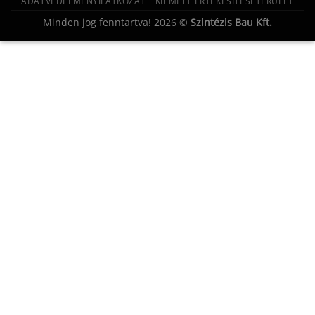
ADATVÉDELMI NYILATKOZAT
KIEMELT ÉRTÉKESÍTÉSI TERÜLET
Minden jog fenntartva! 2026 ©
Szintézis Bau Kft.