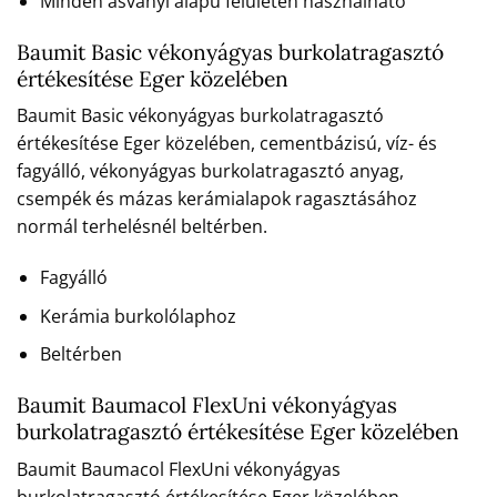
Minden ásványi alapú felületen használható
Baumit Basic vékonyágyas burkolatragasztó
értékesítése Eger közelében
Baumit Basic vékonyágyas burkolatragasztó
értékesítése Eger közelében, cementbázisú, víz- és
fagyálló, vékonyágyas burkolatragasztó anyag,
csempék és mázas kerámialapok ragasztásához
normál terhelésnél beltérben.
Fagyálló
Kerámia burkolólaphoz
Beltérben
Baumit Baumacol FlexUni vékonyágyas
burkolatragasztó értékesítése Eger közelében
Baumit Baumacol FlexUni vékonyágyas
burkolatragasztó értékesítése Eger közelében,