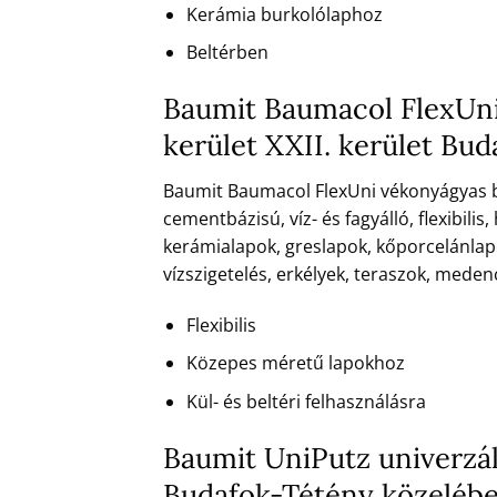
Kerámia burkolólaphoz
Beltérben
Baumit Baumacol FlexUni
kerület XXII. kerület Bu
Baumit Baumacol FlexUni vékonyágyas bu
cementbázisú, víz- és fagyálló, flexibil
kerámialapok, greslapok, kőporcelánlapo
vízszigetelés, erkélyek, teraszok, meden
Flexibilis
Közepes méretű lapokhoz
Kül- és beltéri felhasználásra
Baumit UniPutz univerzáli
Budafok-Tétény közeléb