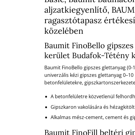
aljzatkiegyenlítő, BA
ragasztótapasz értékesí
közelében
Baumit FinoBello gipszes
kerület Budafok-Tétény 
Baumit FinoBello gipszes glettanyag (0-1
univerzális kézi gipszes glettanyag 0–
betonfelületekre, gipszkartonszerkezetek
A betonfelületre közvetlenül felhord
Gipszkaron vakolására és hézagkitöl
Alkalmas mész-cement, cement és gi
Baumit FinoFill beltéri g