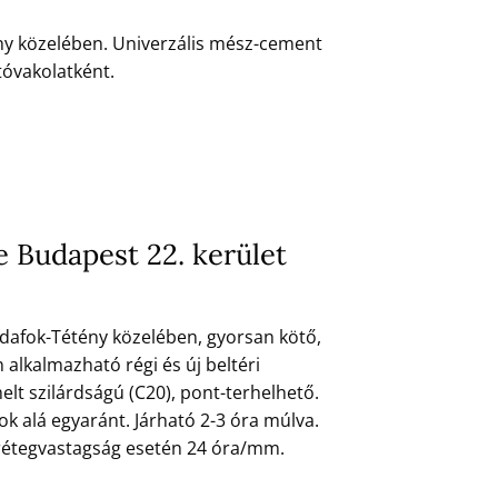
ény közelében. Univerzális mész-cement
tóvakolatként.
e Budapest 22. kerület
Budafok-Tétény közelében, gyorsan kötő,
n alkalmazható régi és új beltéri
melt szilárdságú (C20), pont-terhelhető.
ok alá egyaránt. Járható 2-3 óra múlva.
 rétegvastagság esetén 24 óra/mm.