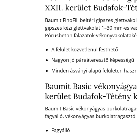
XXII. kerület Budafok-T
Baumit FinoFill beltéri gipszes glettvak
gipszes kézi glettvakolat 1–30 mm-es va
Pórusbeton falazatok-vékonyvakolatakén
A felület közvetlenül festhető
Nagyon jó páraáteresztő képességű
Minden ásványi alapú felületen hasz
Baumit Basic vékonyágyas
kerület Budafok-Tétény 
Baumit Basic vékonyágyas burkolatragasz
fagyálló, vékonyágyas burkolatragaszt
Fagyálló