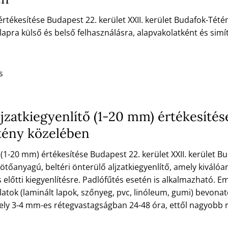
értékesítése Budapest 22. kerület XXII. kerület Budafok-Tét
lapra külső és belső felhasználásra, alapvakolatként és simí
s
jzatkiegyenlítő (1-20 mm) értékesítés
étény közelében
 (1-20 mm) értékesítése Budapest 22. kerület XXII. kerület 
kötőanyagú, beltéri önterülő aljzatkiegyenlítő, amely kiválóa
s előtti kiegyenlítésre. Padlófűtés esetén is alkalmazható. E
atok (laminált lapok, szőnyeg, pvc, linóleum, gumi) bevonat
mely 3-4 mm-es rétegvastagságban 24-48 óra, ettől nagyobb