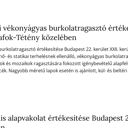
 vékonyágyas burkolatragasztó értéke
dafok-Tétény közelében
rkolatragasztó értékesítése Budapest 22. kerület XXII. ker
is, hő- és statikai terhelésnek ellenálló, vékonyágyas burkol
k és mozaikok ragasztására fokozott igénybevételű alapfelü
cék. Nagyobb méretű lapok esetén is ajánlott, kül- és beltéri 
s alapvakolat értékesítése Budapest 2
en