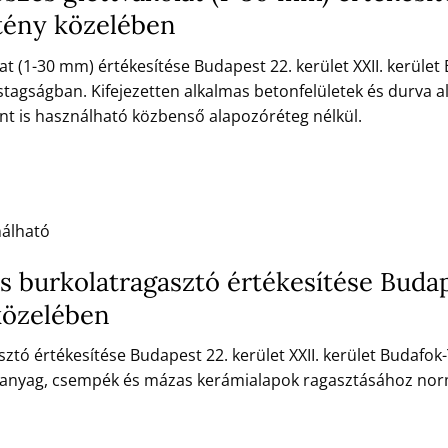
étény közelében
olat (1-30 mm) értékesítése Budapest 22. kerület XXII. kerüle
stagságban. Kifejezetten alkalmas betonfelületek és durva a
t is használható közbenső alapozóréteg nélkül.
nálható
 burkolatragasztó értékesítése Budape
közelében
tó értékesítése Budapest 22. kerület XXII. kerület Budafok
ó anyag, csempék és mázas kerámialapok ragasztásához norm