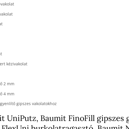
pvakolat
vakolat
at
at
ert kézivakolat
lő 2 mm
lő 4 mm
gyenlítő gipszes vakolatokhoz
t UniPutz, Baumit FinoFill gipszes 
 FlexUni burkolatragasztó, Baumit 