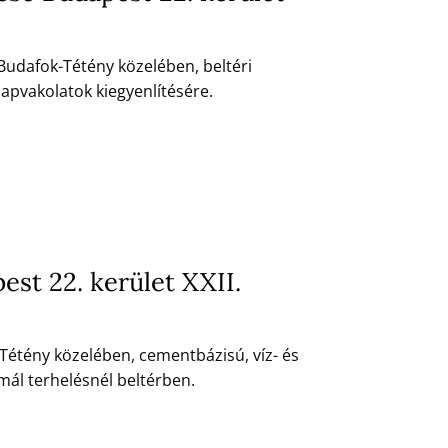
t Budafok-Tétény közelében, beltéri
lapvakolatok kiegyenlítésére.
st 22. kerület XXII.
-Tétény közelében, cementbázisú, víz- és
ál terhelésnél beltérben.