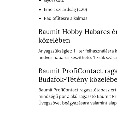
Gyorskötő
Emelt szilárdság (C20)
Padlófűtésre alkalmas
Baumit Hobby Habarcs ért
közelében
Anyagszükséglet: 1 liter felhasználásra
nedves habarcs készíthető. 1 zsák szára
Baumit ProfiContact raga
Budafok-Tétény közeléb
Baumit ProfiContact ragasztótapasz érté
minőségű por alakú ragasztó Baumit Pro
Üvegszövet beágyazására valamint alapva