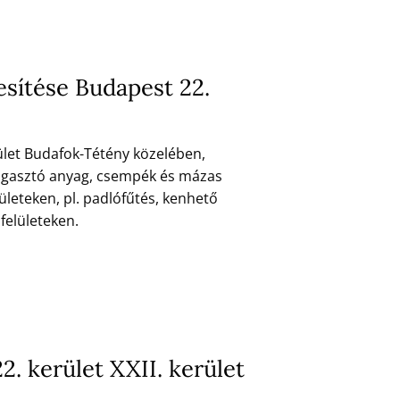
sítése Budapest 22.
ület Budafok-Tétény közelében,
atragasztó anyag, csempék és mázas
leteken, pl. padlófűtés, kenhető
felületeken.
2. kerület XXII. kerület