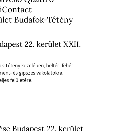
iContact
rület Budafok-Tétény
apest 22. kerület XXII.
ok-Tétény közelében, beltéri fehér
ment- és gipszes vakolatokra,
jes felületére.
tése Budapest 22. kerület