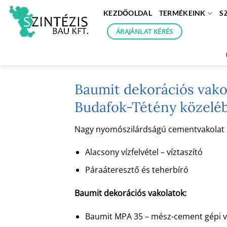
Skip
KEZDŐOLDAL
TERMÉKEINK
S
to
content
ÁRAJÁNLAT KÉRÉS
Baumit dekorációs vakol
Budafok-Tétény közelé
Nagy nyomószilárdságú cementvakolat kéz
Alacsony vízfelvétel – víztaszító
Páraáteresztő és teherbíró
Baumit dekorációs vakolatok:
Baumit MPA 35 – mész-cement gépi v