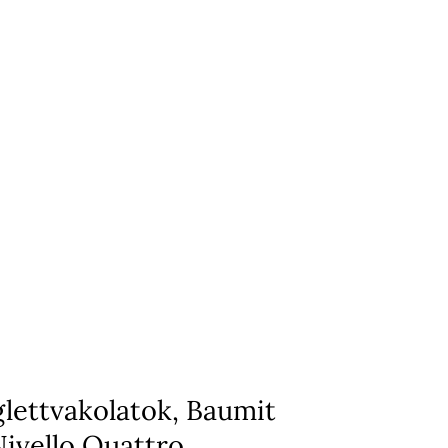
glettvakolatok, Baumit
Nivello Quattro