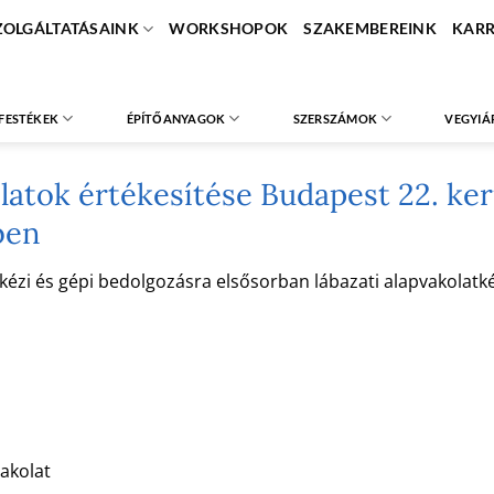
ZOLGÁLTATÁSAINK
WORKSHOPOK
SZAKEMBEREINK
KARR
FESTÉKEK
ÉPÍTŐANYAGOK
SZERSZÁMOK
VEGYIÁ
atok értékesítése Budapest 22. kerü
ben
i és gépi bedolgozásra elsősorban lábazati alapvakolatként
akolat