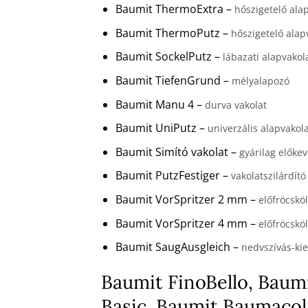
Baumit ThermoExtra –
hőszigetelő ala
Baumit ThermoPutz –
hőszigetelő alap
Baumit SockelPutz –
lábazati alapvakol
Baumit TiefenGrund –
mélyalapozó
Baumit Manu 4 –
durva vakolat
Baumit UniPutz –
univerzális alapvakol
Baumit Simító vakolat –
gyárilag előkev
Baumit PutzFestiger –
vakolatszilárdító
Baumit VorSpritzer 2 mm –
előfröcskö
Baumit VorSpritzer 4 mm –
előfröcskö
Baumit SaugAusgleich –
nedvszívás-kie
Baumit FinoBello, Baumi
Basic, Baumit Baumacol