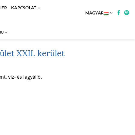
IER
KAPCSOLAT
MAGYAR
RU
let XXII. kerület
, víz- és fagyálló.