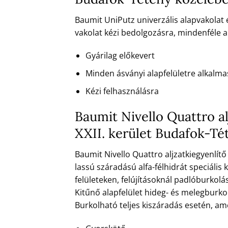
Baumit UniPutz univerzális alapvakolat 
vakolat kézi bedolgozásra, mindenféle a
Gyárilag előkevert
Minden ásványi alapfelületre alkalma
Kézi felhasználásra
Baumit Nivello Quattro al
XXII. kerület Budafok-T
Baumit Nivello Quattro aljzatkiegyenlítő
lassú száradású alfa-félhidrát speciális 
felületeken, felújításoknál padlóburkolá
Kitűnő alapfelület hideg- és melegburkol
Burkolható teljes kiszáradás esetén, a