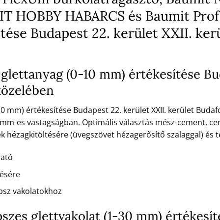
UMIT HOBBY HABARCS és Baumit Prof
tése Budapest 22. kerület XXII. ke
 glettanyag (0-10 mm) értékesítése Bud
közelében
0 mm) értékesítése Budapest 22. kerület XXII. kerület Budaf
10 mm-es vastagságban. Optimális választás mész-cement, ce
 hézagkitöltésére (üvegszövet hézagerősítő szalaggal) és tel
ható
tésére
psz vakolatokhoz
ipszes glettvakolat (1-30 mm) értékesí