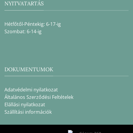
NYITVATARTÁS
Hétfőtől-Péntekig: 6-17-ig
Szombat: 6-14-ig
DOKUMENTUMOK
Adatvédelmi nyilatkozat
Általános Szerződési Feltételek
Elállási nyilatkozat
Szállítási információk