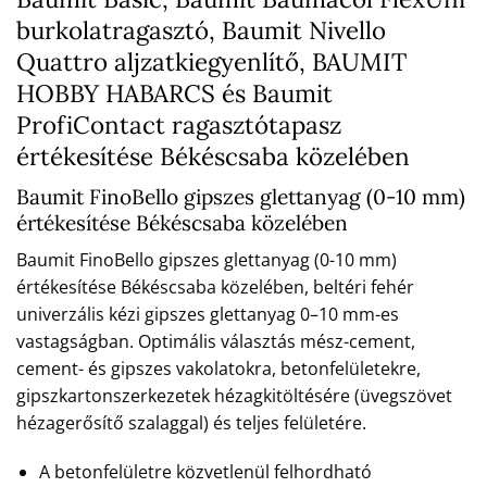
burkolatragasztó, Baumit Nivello
Quattro aljzatkiegyenlítő, BAUMIT
HOBBY HABARCS és Baumit
ProfiContact ragasztótapasz
értékesítése Békéscsaba közelében
Baumit FinoBello gipszes glettanyag (0-10 mm)
értékesítése Békéscsaba közelében
Baumit FinoBello gipszes glettanyag (0-10 mm)
értékesítése Békéscsaba közelében, beltéri fehér
univerzális kézi gipszes glettanyag 0–10 mm-es
vastagságban. Optimális választás mész-cement,
cement- és gipszes vakolatokra, betonfelületekre,
gipszkartonszerkezetek hézagkitöltésére (üvegszövet
hézagerősítő szalaggal) és teljes felületére.
A betonfelületre közvetlenül felhordható