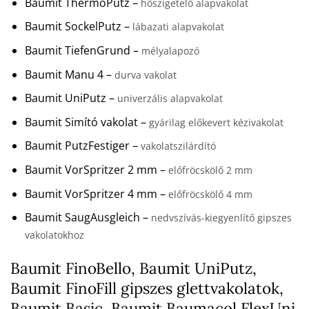
Baumit ThermoPutz –
hőszigetelő alapvakolat
Baumit SockelPutz –
lábazati alapvakolat
Baumit TiefenGrund –
mélyalapozó
Baumit Manu 4 –
durva vakolat
Baumit UniPutz –
univerzális alapvakolat
Baumit Simító vakolat –
gyárilag előkevert kézivakolat
Baumit PutzFestiger –
vakolatszilárdító
Baumit VorSpritzer 2 mm –
előfröcskölő 2 mm
Baumit VorSpritzer 4 mm –
előfröcskölő 4 mm
Baumit SaugAusgleich –
nedvszívás-kiegyenlítő gipszes
vakolatokhoz
Baumit FinoBello, Baumit UniPutz,
Baumit FinoFill gipszes glettvakolatok,
Baumit Basic, Baumit Baumacol FlexUni