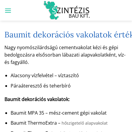
Skip
to
content
Baumit dekorációs vakolatok érté
Nagy nyomószilárdságú cementvakolat kézi és gépi
bedolgozásra elsősorban lábazati alapvakolatként, víz-
és fagyálló.
Alacsony vízfelvétel – víztaszító
Páraáteresztő és teherbíró
Baumit dekorációs vakolatok:
Baumit MPA 35 – mész-cement gépi vakolat
Baumit ThermoExtra –
hőszigetelő alapvakolat