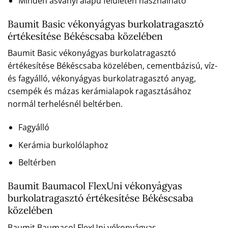
Minden ásványi alapú felületen használható
Baumit Basic vékonyágyas burkolatragasztó
értékesítése Békéscsaba közelében
Baumit Basic vékonyágyas burkolatragasztó
értékesítése Békéscsaba közelében, cementbázisú, víz-
és fagyálló, vékonyágyas burkolatragasztó anyag,
csempék és mázas kerámialapok ragasztásához
normál terhelésnél beltérben.
Fagyálló
Kerámia burkolólaphoz
Beltérben
Baumit Baumacol FlexUni vékonyágyas
burkolatragasztó értékesítése Békéscsaba
közelében
Baumit Baumacol FlexUni vékonyágyas