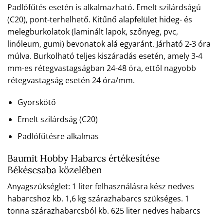
Padlófűtés esetén is alkalmazható. Emelt szilárdságú
(C20), pont-terhelhető. Kitűnő alapfelület hideg- és
melegburkolatok (laminált lapok, szőnyeg, pvc,
linóleum, gumi) bevonatok alá egyaránt. Járható 2-3 óra
múlva. Burkolható teljes kiszáradás esetén, amely 3-4
mm-es rétegvastagságban 24-48 óra, ettől nagyobb
rétegvastagság esetén 24 óra/mm.
Gyorskötő
Emelt szilárdság (C20)
Padlófűtésre alkalmas
Baumit Hobby Habarcs értékesítése
Békéscsaba közelében
Anyagszükséglet: 1 liter felhasználásra kész nedves
habarcshoz kb. 1,6 kg szárazhabarcs szükséges. 1
tonna szárazhabarcsból kb. 625 liter nedves habarcs