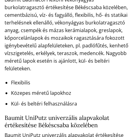
burkolatragasztó értékesítése Békéscsaba közelében,
cementbázisú, víz- és fagyálló, flexibilis, hő- és statikai
terhelésnek ellenálló, vékonyágyas burkolatragasztó
anyag, csempék és mázas kerámialapok, greslapok,
kőporcelánlapok és mozaikok ragasztására fokozott
igénybevételű alapfelületeken, pl. padlófűtés, kenhető
vízszigetelés, erkélyek, teraszok, medencék. Nagyobb
méretű lapok esetén is ajánlott, kül- és beltéri
felületeken.
Flexibilis
Közepes méretű lapokhoz
Kül- és beltéri felhasználásra
Baumit UniPutz univerzális alapvakolat
értékesítése Békéscsaba közelében
Baumit UniPutz univerzális alapvakolat értékesítése