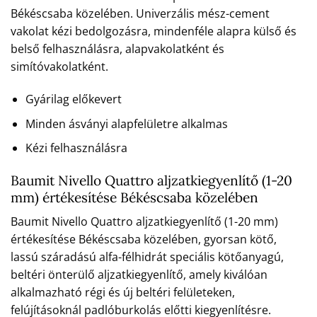
Békéscsaba közelében. Univerzális mész-cement
vakolat kézi bedolgozásra, mindenféle alapra külső és
belső felhasználásra, alapvakolatként és
simítóvakolatként.
Gyárilag előkevert
Minden ásványi alapfelületre alkalmas
Kézi felhasználásra
Baumit Nivello Quattro aljzatkiegyenlítő (1-20
mm) értékesítése Békéscsaba közelében
Baumit Nivello Quattro aljzatkiegyenlítő (1-20 mm)
értékesítése Békéscsaba közelében, gyorsan kötő,
lassú száradású alfa-félhidrát speciális kötőanyagú,
beltéri önterülő aljzatkiegyenlítő, amely kiválóan
alkalmazható régi és új beltéri felületeken,
felújításoknál padlóburkolás előtti kiegyenlítésre.