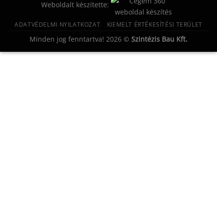
Weboldalt készítette:
ADATVÉDELMI NYILATKOZAT
KIEMELT ÉRTÉKESÍTÉSI TERÜLET
Minden jog fenntartva! 2026 ©
Szintézis Bau Kft.