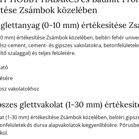
ítése Zsámbok közelében
 glettanyag (0-10 mm) értékesítése 
10 mm) értékesítése Zsámbok közelében, beltéri fehér unive
ész-cement, cement- és gipszes vakolatokra, betonfelületek
ő szalaggal) és teljes felületére.
ható
tésére
psz vakolatokhoz
gipszes glettvakolat (1-30 mm) értéke
olat (1-30 mm) értékesítése Zsámbok közelében, beltéri gips
onfelületek és durva alapvakolatok kiegyenlítésére. Pórusb
kül.