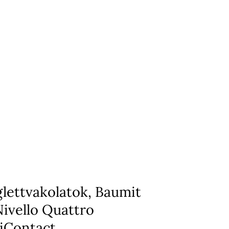
glettvakolatok, Baumit
Nivello Quattro
iContact