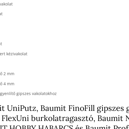
vakolat
at
at
ert kézivakolat
lő 2 mm
lő 4 mm
gyenlítő gipszes vakolatokhoz
t UniPutz, Baumit FinoFill gipszes 
 FlexUni burkolatragasztó, Baumit 
UMIT HOBBY HABARCS és Baumit Prof