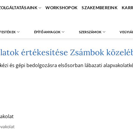
ZOLGÁLTATÁSAINK
WORKSHOPOK
SZAKEMBEREINK
KARR
FESTÉKEK
ÉPÍTŐANYAGOK
SZERSZÁMOK
VEGYIÁ
latok értékesítése Zsámbok közelé
i és gépi bedolgozásra elsősorban lábazati alapvakolatként
akolat
pvakolat