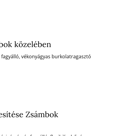
mbok közelében
 fagyálló, vékonyágyas burkolatragasztó
esítése Zsámbok