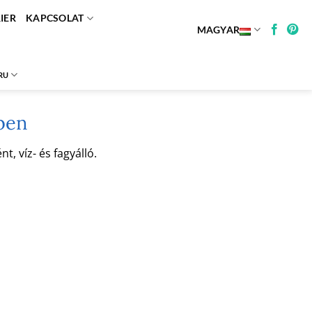
IER
KAPCSOLAT
MAGYAR
RU
ben
, víz- és fagyálló.