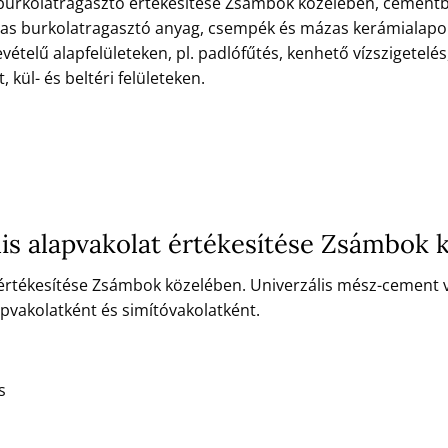
kolatragasztó értékesítése Zsámbok közelében, cementbázisú,
ágyas burkolatragasztó anyag, csempék és mázas kerámialapo
ételű alapfelületeken, pl. padlófűtés, kenhető vízszigetelés
kül- és beltéri felületeken.
is alapvakolat értékesítése Zsámbok 
 értékesítése Zsámbok közelében. Univerzális mész-cement 
apvakolatként és simítóvakolatként.
s