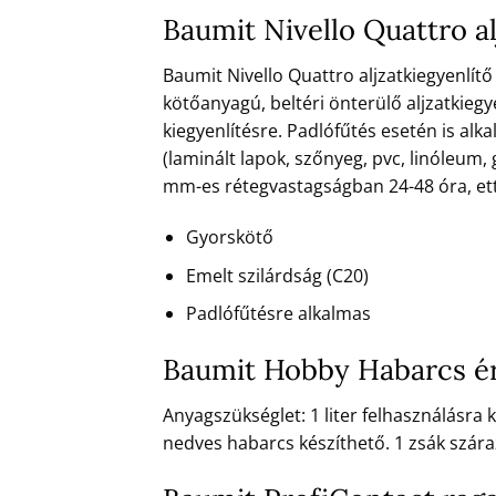
Baumit Nivello Quattro a
Baumit Nivello Quattro aljzatkiegyenlít
kötőanyagú, beltéri önterülő aljzatkiegye
kiegyenlítésre. Padlófűtés esetén is alk
(laminált lapok, szőnyeg, pvc, linóleum,
mm-es rétegvastagságban 24-48 óra, et
Gyorskötő
Emelt szilárdság (C20)
Padlófűtésre alkalmas
Baumit Hobby Habarcs é
Anyagszükséglet: 1 liter felhasználásra
nedves habarcs készíthető. 1 zsák szára