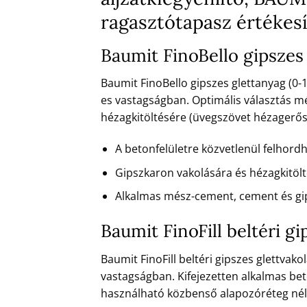
ragasztótapasz értékes
Baumit FinoBello gipszes
Baumit FinoBello gipszes glettanyag (0-
es vastagságban. Optimális választás m
hézagkitöltésére (üvegszövet hézagerősít
A betonfelületre közvetlenül felhord
Gipszkaron vakolására és hézagkitöl
Alkalmas mész-cement, cement és gi
Baumit FinoFill beltéri 
Baumit FinoFill beltéri gipszes glettvak
vastagságban. Kifejezetten alkalmas bet
használható közbenső alapozóréteg nél