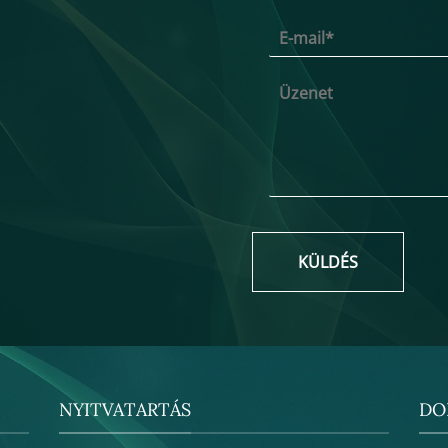
KÜLDÉS
NYITVATARTÁS
DO