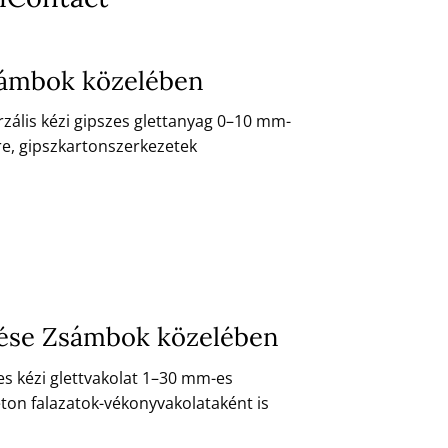
Zsámbok közelében
rzális kézi gipszes glettanyag 0–10 mm-
re, gipszkartonszerkezetek
sítése Zsámbok közelében
zes kézi glettvakolat 1–30 mm-es
eton falazatok-vékonyvakolataként is