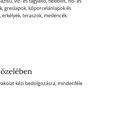
 víz- és fagyálló, flexibilis, hő- és
k, greslapok, kőporcelánlapok és
, erkélyek, teraszok, medencék.
közelében
vakolat kézi bedolgozásra, mindenféle