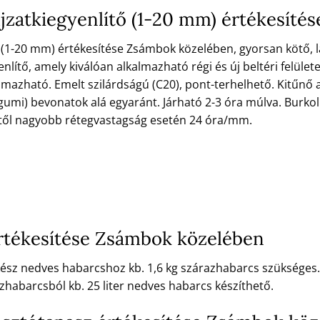
ljzatkiegyenlítő (1-20 mm) értékesít
ő (1-20 mm) értékesítése Zsámbok közelében, gyorsan kötő, la
nlítő, amely kiválóan alkalmazható régi és új beltéri felület
almazható. Emelt szilárdságú (C20), pont-terhelhető. Kitűnő 
 gumi) bevonatok alá egyaránt. Járható 2-3 óra múlva. Burkol
től nagyobb rétegvastagság esetén 24 óra/mm.
rtékesítése Zsámbok közelében
 kész nedves habarcshoz kb. 1,6 kg szárazhabarcs szükséges.
zhabarcsból kb. 25 liter nedves habarcs készíthető.