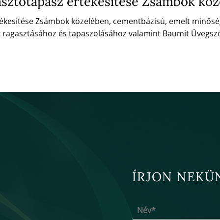
asztótapasz értékesítése Zsámbok kö
tékesítése Zsámbok közelében, cementbázisú, emelt minősé
k ragasztásához és tapaszolásához valamint Baumit Üvegsz
ÍRJON NEKÜ