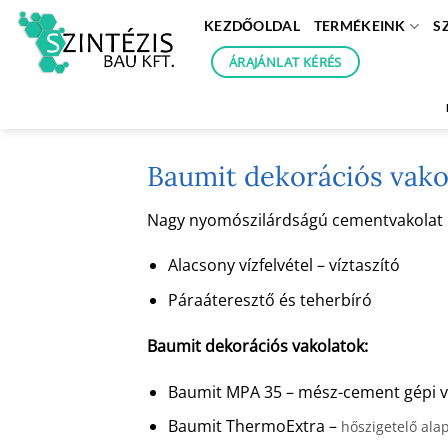
Skip
KEZDŐOLDAL
TERMÉKEINK
S
to
content
ÁRAJÁNLAT KÉRÉS
Baumit dekorációs vako
Nagy nyomószilárdságú cementvakolat kéz
Alacsony vízfelvétel – víztaszító
Páraáteresztő és teherbíró
Baumit dekorációs vakolatok:
Baumit MPA 35 – mész-cement gépi v
Baumit ThermoExtra –
hőszigetelő ala