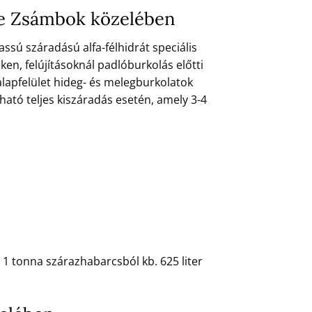
ése Zsámbok közelében
ssú száradású alfa-félhidrát speciális
eken, felújításoknál padlóburkolás előtti
alapfelület hideg- és melegburkolatok
ható teljes kiszáradás esetén, amely 3-4
 1 tonna szárazhabarcsból kb. 625 liter