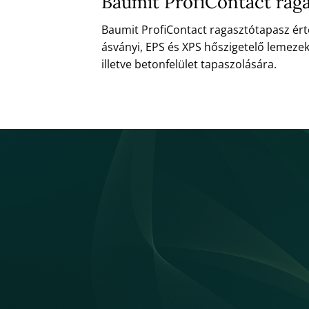
Baumit ProfiContact rag
Baumit ProfiContact ragasztótapasz ér
ásványi, EPS és XPS hőszigetelő lemeze
illetve betonfelület tapaszolására.