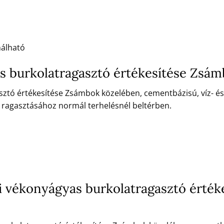
nálható
s burkolatragasztó értékesítése Zsá
ztó értékesítése Zsámbok közelében, cementbázisú, víz- és
ragasztásához normál terhelésnél beltérben.
 vékonyágyas burkolatragasztó érték