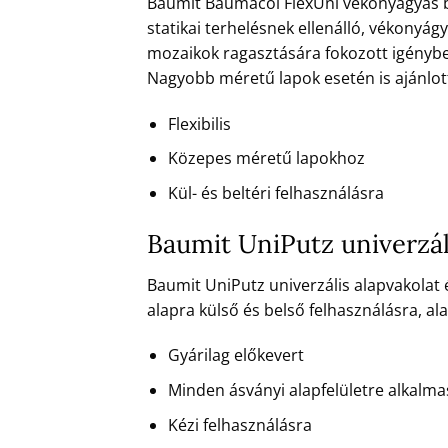
Baumit Baumacol FlexUni vékonyágyas bur
statikai terhelésnek ellenálló, vékony
mozaikok ragasztására fokozott igénybev
Nagyobb méretű lapok esetén is ajánlott, 
Flexibilis
Közepes méretű lapokhoz
Kül- és beltéri felhasználásra
Baumit UniPutz univerzál
Baumit UniPutz univerzális alapvakolat
alapra külső és belső felhasználásra, al
Gyárilag előkevert
Minden ásványi alapfelületre alkalma
Kézi felhasználásra