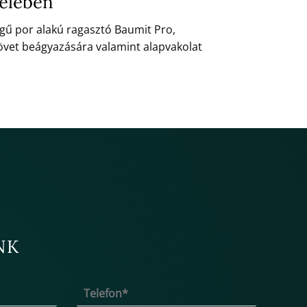
zelében
gű por alakú ragasztó Baumit Pro,
övet beágyazására valamint alapvakolat
NK