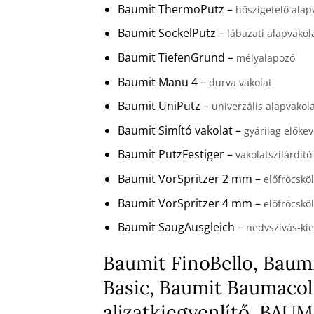
Baumit ThermoPutz –
hőszigetelő alap
Baumit SockelPutz –
lábazati alapvakol
Baumit TiefenGrund –
mélyalapozó
Baumit Manu 4 –
durva vakolat
Baumit UniPutz –
univerzális alapvakol
Baumit Simító vakolat –
gyárilag előkev
Baumit PutzFestiger –
vakolatszilárdító
Baumit VorSpritzer 2 mm –
előfröcskö
Baumit VorSpritzer 4 mm –
előfröcskö
Baumit SaugAusgleich –
nedvszívás-kie
Baumit FinoBello, Baumi
Basic, Baumit Baumacol
aljzatkiegyenlítő, BA