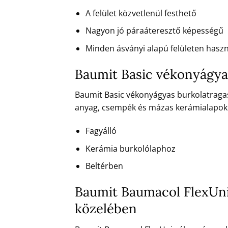
A felület közvetlenül festhető
Nagyon jó páraáteresztő képességű
Minden ásványi alapú felületen hasz
Baumit Basic vékonyágya
Baumit Basic vékonyágyas burkolatragas
anyag, csempék és mázas kerámialapok 
Fagyálló
Kerámia burkolólaphoz
Beltérben
Baumit Baumacol FlexUni
közelében