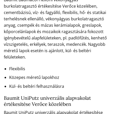
burkolatragasztó értékesítése Verőce közelében,
cementbázisú, víz- és fagyálló, flexibilis, hő- és statikai
terhelésnek ellenálló, vékonyágyas burkolatragasztó
anyag, csempék és mázas kerámialapok, greslapok,
kőporcelánlapok és mozaikok ragasztására fokozott
igénybevételű alapfelületeken, pl. padlófűtés, kenhető
vízszigetelés, erkélyek, teraszok, medencék. Nagyobb
méretű lapok esetén is ajánlott, kül- és beltéri
felületeken.
Flexibilis
Közepes méretű lapokhoz
Kül- és beltéri felhasználásra
Baumit UniPutz univerzális alapvakolat
értékesítése Verőce közelében
Baumit UniPutz univerzális alapvakolat értékesítése