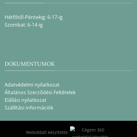
Hétfőtől-Péntekig: 6-17-ig
Szombat: 6-14-ig
DOKUMENTUMOK
Adatvédelmi nyilatkozat
Általános Szerződési Feltételek
Elállási nyilatkozat
Szállítási információk
Weboldalt készítette: