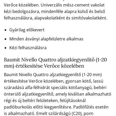
Verőce közelében. Univerzális mész-cement vakolat
kézi bedolgozásra, mindenféle alapra külső és belső
felhasználásra, alapvakolatként és simítóvakolatként.
Gyárilag előkevert
Minden ásványi alapfelületre alkalmas
Kézi felhasználásra
Baumit Nivello Quattro aljzatkiegyenlítő (1-20
mm) értékesítése Verőce közelében
Baumit Nivello Quattro aljzatkiegyenlítő (1-20 mm)
értékesítése Verőce közelében, gyorsan kötő, lassú
száradású alfa-félhidrát speciális kötőanyagú, beltéri
önterülő aljzatkiegyenlítő, amely kiválóan alkalmazható
régi és új beltéri felületeken, felújításoknál
padlóburkolás előtti kiegyenlítésre. Padlófűtés esetén
is alkalmazható. Emelt szilárdságú (C20), pont-