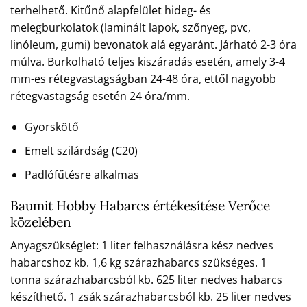
terhelhető. Kitűnő alapfelület hideg- és
melegburkolatok (laminált lapok, szőnyeg, pvc,
linóleum, gumi) bevonatok alá egyaránt. Járható 2-3 óra
múlva. Burkolható teljes kiszáradás esetén, amely 3-4
mm-es rétegvastagságban 24-48 óra, ettől nagyobb
rétegvastagság esetén 24 óra/mm.
Gyorskötő
Emelt szilárdság (C20)
Padlófűtésre alkalmas
Baumit Hobby Habarcs értékesítése Verőce
közelében
Anyagszükséglet: 1 liter felhasználásra kész nedves
habarcshoz kb. 1,6 kg szárazhabarcs szükséges. 1
tonna szárazhabarcsból kb. 625 liter nedves habarcs
készíthető. 1 zsák szárazhabarcsból kb. 25 liter nedves