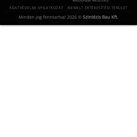
ADATVÉDELMI NYILATKOZAT
KIEMELT ÉRTÉKESÍTÉSI TERÜLET
Minden jog fenntartva! 2026 ©
Szintézis Bau Kft.