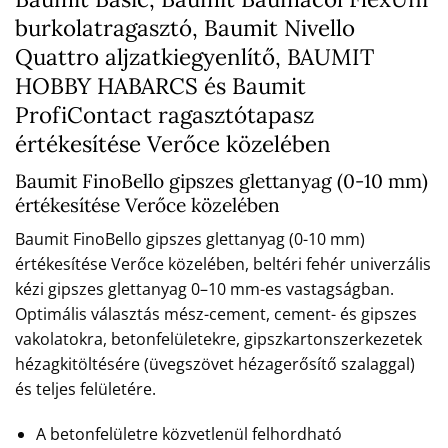
burkolatragasztó, Baumit Nivello
Quattro aljzatkiegyenlítő, BAUMIT
HOBBY HABARCS és Baumit
ProfiContact ragasztótapasz
értékesítése Verőce közelében
Baumit FinoBello gipszes glettanyag (0-10 mm)
értékesítése Verőce közelében
Baumit FinoBello gipszes glettanyag (0-10 mm)
értékesítése Verőce közelében, beltéri fehér univerzális
kézi gipszes glettanyag 0–10 mm-es vastagságban.
Optimális választás mész-cement, cement- és gipszes
vakolatokra, betonfelületekre, gipszkartonszerkezetek
hézagkitöltésére (üvegszövet hézagerősítő szalaggal)
és teljes felületére.
A betonfelületre közvetlenül felhordható