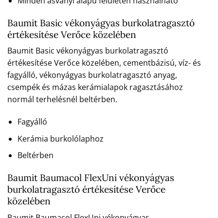
Minden ásványi alapú felületen használható
Baumit Basic vékonyágyas burkolatragasztó
értékesítése Verőce közelében
Baumit Basic vékonyágyas burkolatragasztó
értékesítése Verőce közelében, cementbázisú, víz- és
fagyálló, vékonyágyas burkolatragasztó anyag,
csempék és mázas kerámialapok ragasztásához
normál terhelésnél beltérben.
Fagyálló
Kerámia burkolólaphoz
Beltérben
Baumit Baumacol FlexUni vékonyágyas
burkolatragasztó értékesítése Verőce
közelében
Baumit Baumacol FlexUni vékonyágyas