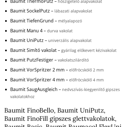
Baumit ThermoPutz –
hőszigetelő alapvakolat
Baumit SockelPutz –
lábazati alapvakolat
Baumit TiefenGrund –
mélyalapozó
Baumit Manu 4 –
durva vakolat
Baumit UniPutz –
univerzális alapvakolat
Baumit Simító vakolat –
gyárilag előkevert kézivakolat
Baumit PutzFestiger –
vakolatszilárdító
Baumit VorSpritzer 2 mm –
előfröcskölő 2 mm
Baumit VorSpritzer 4 mm –
előfröcskölő 4 mm
Baumit SaugAusgleich –
nedvszívás-kiegyenlítő gipszes
vakolatokhoz
Baumit FinoBello, Baumit UniPutz,
Baumit FinoFill gipszes glettvakolatok,
Baumit Basic, Baumit Baumacol FlexUni