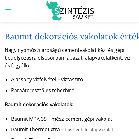
Skip
to
content
Baumit dekorációs vakolatok érté
Nagy nyomószilárdságú cementvakolat kézi és gépi
bedolgozásra elsősorban lábazati alapvakolatként, víz-
és fagyálló.
Alacsony vízfelvétel – víztaszító
Páraáteresztő és teherbíró
Baumit dekorációs vakolatok:
Baumit MPA 35 – mész-cement gépi vakolat
Baumit ThermoExtra –
hőszigetelő alapvakolat