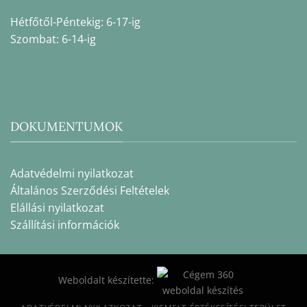
Hétfőtől-Péntekig: 6-17-ig
Szombat: 6-14-ig
DOKUMENTUMOK
Adatvédelmi nyilatkozat
Általános Szerződési Feltételek
Elállási nyilatkozat
Szállítási információk
Weboldalt készítette: