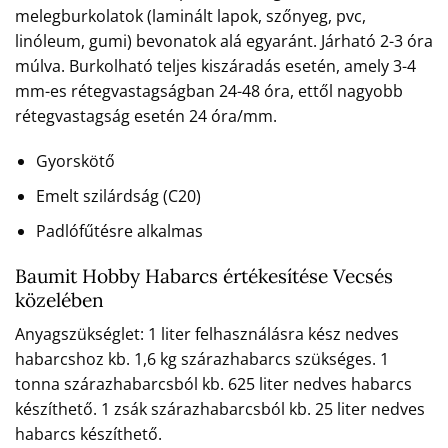
melegburkolatok (laminált lapok, szőnyeg, pvc,
linóleum, gumi) bevonatok alá egyaránt. Járható 2-3 óra
múlva. Burkolható teljes kiszáradás esetén, amely 3-4
mm-es rétegvastagságban 24-48 óra, ettől nagyobb
rétegvastagság esetén 24 óra/mm.
Gyorskötő
Emelt szilárdság (C20)
Padlófűtésre alkalmas
Baumit Hobby Habarcs értékesítése Vecsés
közelében
Anyagszükséglet: 1 liter felhasználásra kész nedves
habarcshoz kb. 1,6 kg szárazhabarcs szükséges. 1
tonna szárazhabarcsból kb. 625 liter nedves habarcs
készíthető. 1 zsák szárazhabarcsból kb. 25 liter nedves
habarcs készíthető.