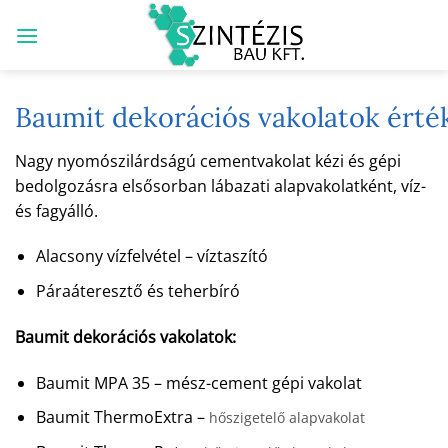
Skip
to
content
Baumit dekorációs vakolatok érté
Nagy nyomószilárdságú cementvakolat kézi és gépi
bedolgozásra elsősorban lábazati alapvakolatként, víz-
és fagyálló.
Alacsony vízfelvétel – víztaszító
Páraáteresztő és teherbíró
Baumit dekorációs vakolatok:
Baumit MPA 35 – mész-cement gépi vakolat
Baumit ThermoExtra –
hőszigetelő alapvakolat