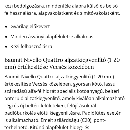
kézi bedolgozásra, mindenféle alapra külső és belső
felhasználásra, alapvakolatként és simítóvakolatként.
Gyárilag előkevert
Minden ásványi alapfelületre alkalmas
Kézi felhasználásra
Baumit Nivello Quattro aljzatkiegyenlítő (1-20
mm) értékesítése Vecsés közelében
Baumit Nivello Quattro aljzatkiegyenlítő (1-20 mm)
értékesítése Vecsés közelében, gyorsan kötő, lassú
száradású alfa-félhidrát speciális kötőanyagú, beltéri
önterülő aljzatkiegyenlítő, amely kiválóan alkalmazható
régi és új beltéri felületeken, felújításoknál
padlóburkolás előtti kiegyenlítésre. Padlófűtés esetén
is alkalmazható. Emelt szilárdságú (C20), pont-
terhelhető. Kitűnő alapfelület hideg- és