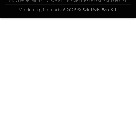
ADATVÉDELMI NYILATKOZAT
KIEMELT ÉRTÉKESÍTÉSI TERÜLET
Minden jog fenntartva! 2026 ©
Szintézis Bau Kft.