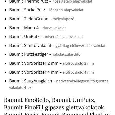
Baumit ThermoPutz –
hőszigetelő alapvakolat
Baumit SockelPutz –
lábazati alapvakolat
Baumit TiefenGrund –
mélyalapozó
Baumit Manu 4 –
durva vakolat
Baumit UniPutz –
univerzális alapvakolat
Baumit Simító vakolat –
gyárilag előkevert kézivakolat
Baumit PutzFestiger –
vakolatszilárdító
Baumit VorSpritzer 2 mm –
előfröcskölő 2 mm
Baumit VorSpritzer 4 mm –
előfröcskölő 4 mm
Baumit SaugAusgleich –
nedvszívás-kiegyenlítő gipszes
vakolatokhoz
Baumit FinoBello, Baumit UniPutz,
Baumit FinoFill gipszes glettvakolatok,
Baumit Basic, Baumit Baumacol FlexUni