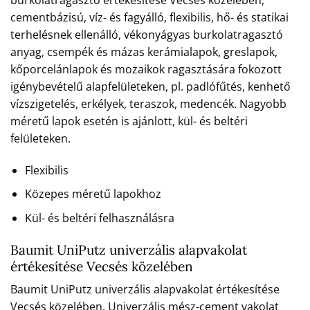
cementbázisú, víz- és fagyálló, flexibilis, hő- és statikai
terhelésnek ellenálló, vékonyágyas burkolatragasztó
anyag, csempék és mázas kerámialapok, greslapok,
kőporcelánlapok és mozaikok ragasztására fokozott
igénybevételű alapfelületeken, pl. padlófűtés, kenhető
vízszigetelés, erkélyek, teraszok, medencék. Nagyobb
méretű lapok esetén is ajánlott, kül- és beltéri
felületeken.
Flexibilis
Közepes méretű lapokhoz
Kül- és beltéri felhasználásra
Baumit UniPutz univerzális alapvakolat
értékesítése Vecsés közelében
Baumit UniPutz univerzális alapvakolat értékesítése
Vecsés közelében. Univerzális mész-cement vakolat