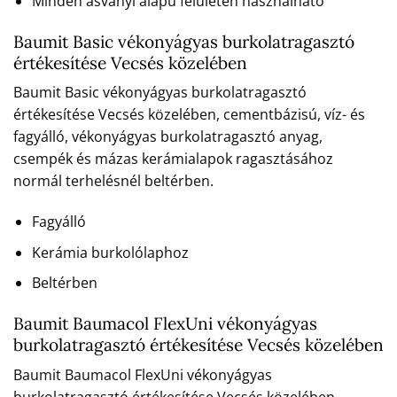
Minden ásványi alapú felületen használható
Baumit Basic vékonyágyas burkolatragasztó
értékesítése Vecsés közelében
Baumit Basic vékonyágyas burkolatragasztó
értékesítése Vecsés közelében, cementbázisú, víz- és
fagyálló, vékonyágyas burkolatragasztó anyag,
csempék és mázas kerámialapok ragasztásához
normál terhelésnél beltérben.
Fagyálló
Kerámia burkolólaphoz
Beltérben
Baumit Baumacol FlexUni vékonyágyas
burkolatragasztó értékesítése Vecsés közelében
Baumit Baumacol FlexUni vékonyágyas
burkolatragasztó értékesítése Vecsés közelében,