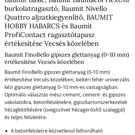
burkolatragasztó, Baumit Nivello
Quattro aljzatkiegyenlítő, BAUMIT
HOBBY HABARCS és Baumit
ProfiContact ragasztótapasz
értékesítése Vecsés közelében
Baumit FinoBello gipszes glettanyag (0-10 mm)
értékesítése Vecsés közelében
Baumit FinoBello gipszes glettanyag (0-10 mm)
értékesítése Vecsés közelében, beltéri fehér univerzális
kézi gipszes glettanyag 0–10 mm-es vastagságban.
Optimális választás mész-cement, cement- és gipszes
vakolatokra, betonfelületekre, gipszkartonszerkezetek
hézagkitöltésére (üvegszövet hézagerősítő szalaggal)
és teljes felületére.
A betonfelületre közvetlenül felhordható