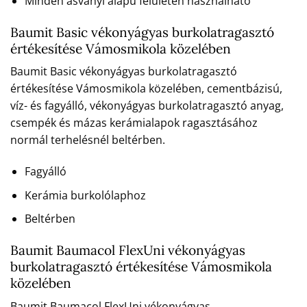
Minden ásványi alapú felületen használható
Baumit Basic vékonyágyas burkolatragasztó
értékesítése Vámosmikola közelében
Baumit Basic vékonyágyas burkolatragasztó
értékesítése Vámosmikola közelében, cementbázisú,
víz- és fagyálló, vékonyágyas burkolatragasztó anyag,
csempék és mázas kerámialapok ragasztásához
normál terhelésnél beltérben.
Fagyálló
Kerámia burkolólaphoz
Beltérben
Baumit Baumacol FlexUni vékonyágyas
burkolatragasztó értékesítése Vámosmikola
közelében
Baumit Baumacol FlexUni vékonyágyas