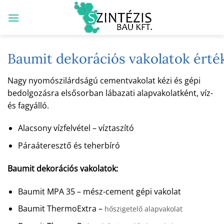
Skip
to
content
Baumit dekorációs vakolatok ért
Nagy nyomószilárdságú cementvakolat kézi és gépi
bedolgozásra elsősorban lábazati alapvakolatként, víz-
és fagyálló.
Alacsony vízfelvétel – víztaszító
Páraáteresztő és teherbíró
Baumit dekorációs vakolatok:
Baumit MPA 35 – mész-cement gépi vakolat
Baumit ThermoExtra –
hőszigetelő alapvakolat