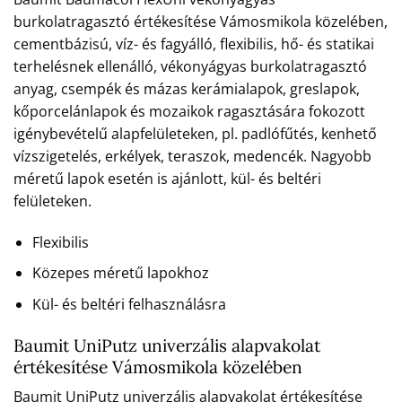
burkolatragasztó értékesítése Vámosmikola közelében,
cementbázisú, víz- és fagyálló, flexibilis, hő- és statikai
terhelésnek ellenálló, vékonyágyas burkolatragasztó
anyag, csempék és mázas kerámialapok, greslapok,
kőporcelánlapok és mozaikok ragasztására fokozott
igénybevételű alapfelületeken, pl. padlófűtés, kenhető
vízszigetelés, erkélyek, teraszok, medencék. Nagyobb
méretű lapok esetén is ajánlott, kül- és beltéri
felületeken.
Flexibilis
Közepes méretű lapokhoz
Kül- és beltéri felhasználásra
Baumit UniPutz univerzális alapvakolat
értékesítése Vámosmikola közelében
Baumit UniPutz univerzális alapvakolat értékesítése