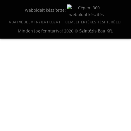
Weboldalt készítette:
ADATVÉDELMI NYILATKOZAT
KIEMELT ÉRTÉKESÍTÉSI TERÜLET
Minden jog fenntartva! 2026 ©
Szintézis Bau Kft.