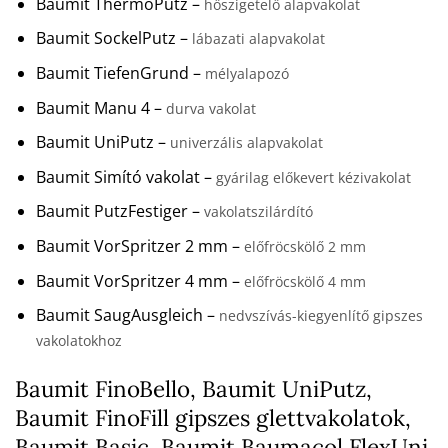
Baumit ThermoPutz –
hőszigetelő alapvakolat
Baumit SockelPutz –
lábazati alapvakolat
Baumit TiefenGrund –
mélyalapozó
Baumit Manu 4 –
durva vakolat
Baumit UniPutz –
univerzális alapvakolat
Baumit Simító vakolat –
gyárilag előkevert kézivakolat
Baumit PutzFestiger –
vakolatszilárdító
Baumit VorSpritzer 2 mm –
előfröcskölő 2 mm
Baumit VorSpritzer 4 mm –
előfröcskölő 4 mm
Baumit SaugAusgleich –
nedvszívás-kiegyenlítő gipszes
vakolatokhoz
Baumit FinoBello, Baumit UniPutz,
Baumit FinoFill gipszes glettvakolatok,
Baumit Basic, Baumit Baumacol FlexUni