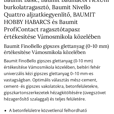
burkolatragasztó, Baumit Nivello
Quattro aljzatkiegyenlítő, BAUMIT
HOBBY HABARCS és Baumit
ProfiContact ragasztótapasz
értékesítése Vámosmikola közelében
Baumit FinoBello gipszes glettanyag (0-10 mm)
értékesítése Vámosmikola közelében
Baumit FinoBello gipszes glettanyag (0-10 mm)
értékesítése Vámosmikola közelében, beltéri fehér
univerzális kézi gipszes glettanyag 0–10 mm-es
vastagságban. Optimális választás mész-cement,
cement- és gipszes vakolatokra, betonfelületekre,
gipszkartonszerkezetek hézagkitöltésére (üvegszövet
hézagerősítő szalaggal) és teljes felületére.
A betonfelületre közvetlenül felhordható