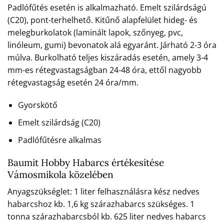
Padlófűtés esetén is alkalmazható. Emelt szilárdságú
(C20), pont-terhelhető. Kitűnő alapfelület hideg- és
melegburkolatok (laminált lapok, szőnyeg, pvc,
linóleum, gumi) bevonatok alá egyaránt. Járható 2-3 óra
múlva. Burkolható teljes kiszáradás esetén, amely 3-4
mm-es rétegvastagságban 24-48 óra, ettől nagyobb
rétegvastagság esetén 24 óra/mm.
Gyorskötő
Emelt szilárdság (C20)
Padlófűtésre alkalmas
Baumit Hobby Habarcs értékesítése
Vámosmikola közelében
Anyagszükséglet: 1 liter felhasználásra kész nedves
habarcshoz kb. 1,6 kg szárazhabarcs szükséges. 1
tonna szárazhabarcsból kb. 625 liter nedves habarcs