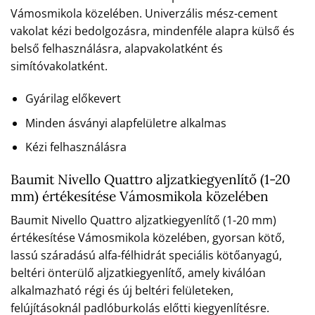
Vámosmikola közelében. Univerzális mész-cement
vakolat kézi bedolgozásra, mindenféle alapra külső és
belső felhasználásra, alapvakolatként és
simítóvakolatként.
Gyárilag előkevert
Minden ásványi alapfelületre alkalmas
Kézi felhasználásra
Baumit Nivello Quattro aljzatkiegyenlítő (1-20
mm) értékesítése Vámosmikola közelében
Baumit Nivello Quattro aljzatkiegyenlítő (1-20 mm)
értékesítése Vámosmikola közelében, gyorsan kötő,
lassú száradású alfa-félhidrát speciális kötőanyagú,
beltéri önterülő aljzatkiegyenlítő, amely kiválóan
alkalmazható régi és új beltéri felületeken,
felújításoknál padlóburkolás előtti kiegyenlítésre.