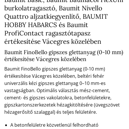
burkolatragasztó, Baumit Nivello
Quattro aljzatkiegyenlítő, BAUMIT
HOBBY HABARCS és Baumit
ProfiContact ragasztótapasz
értékesítése Vácegres közelében
Baumit FinoBello gipszes glettanyag (0-10 mm)
értékesítése Vácegres közelében
Baumit FinoBello gipszes glettanyag (0-10 mm)
értékesítése Vácegres közelében, beltéri fehér
univerzális kézi gipszes glettanyag 0–10 mm-es
vastagságban. Optimális választás mész-cement,
cement- és gipszes vakolatokra, betonfelületekre,
gipszkartonszerkezetek hézagkitöltésére (üvegszövet
hézagerősítő szalaggal) és teljes felületére.
A betonfelületre közvetlenül felhordható