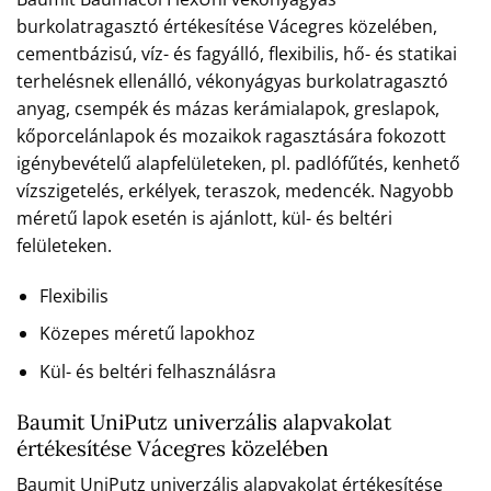
burkolatragasztó értékesítése Vácegres közelében,
cementbázisú, víz- és fagyálló, flexibilis, hő- és statikai
terhelésnek ellenálló, vékonyágyas burkolatragasztó
anyag, csempék és mázas kerámialapok, greslapok,
kőporcelánlapok és mozaikok ragasztására fokozott
igénybevételű alapfelületeken, pl. padlófűtés, kenhető
vízszigetelés, erkélyek, teraszok, medencék. Nagyobb
méretű lapok esetén is ajánlott, kül- és beltéri
felületeken.
Flexibilis
Közepes méretű lapokhoz
Kül- és beltéri felhasználásra
Baumit UniPutz univerzális alapvakolat
értékesítése Vácegres közelében
Baumit UniPutz univerzális alapvakolat értékesítése