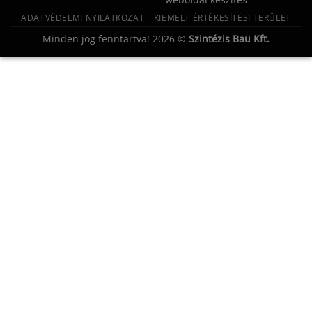
ADATVÉDELMI NYILATKOZAT
KIEMELT ÉRTÉKESÍTÉSI TERÜLET
Minden jog fenntartva! 2026 ©
Szintézis Bau Kft.