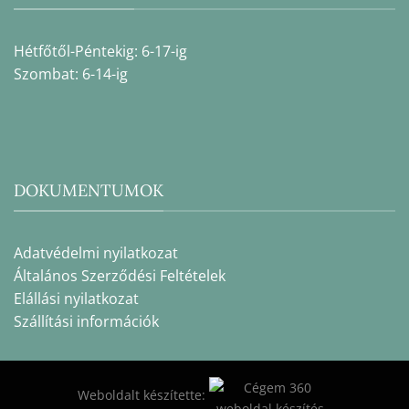
Hétfőtől-Péntekig: 6-17-ig
Szombat: 6-14-ig
DOKUMENTUMOK
Adatvédelmi nyilatkozat
Általános Szerződési Feltételek
Elállási nyilatkozat
Szállítási információk
Weboldalt készítette: