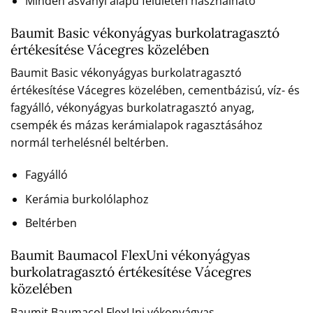
Minden ásványi alapú felületen használható
Baumit Basic vékonyágyas burkolatragasztó
értékesítése Vácegres közelében
Baumit Basic vékonyágyas burkolatragasztó
értékesítése Vácegres közelében, cementbázisú, víz- és
fagyálló, vékonyágyas burkolatragasztó anyag,
csempék és mázas kerámialapok ragasztásához
normál terhelésnél beltérben.
Fagyálló
Kerámia burkolólaphoz
Beltérben
Baumit Baumacol FlexUni vékonyágyas
burkolatragasztó értékesítése Vácegres
közelében
Baumit Baumacol FlexUni vékonyágyas