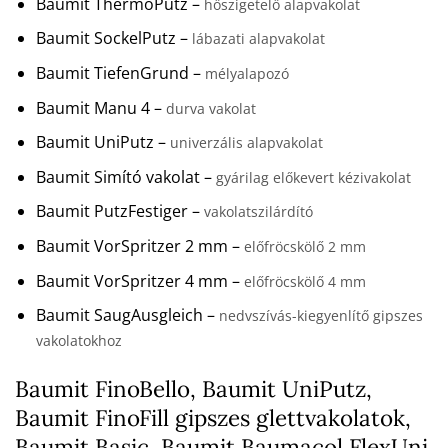
Baumit ThermoPutz –
hőszigetelő alapvakolat
Baumit SockelPutz –
lábazati alapvakolat
Baumit TiefenGrund –
mélyalapozó
Baumit Manu 4 –
durva vakolat
Baumit UniPutz –
univerzális alapvakolat
Baumit Simító vakolat –
gyárilag előkevert kézivakolat
Baumit PutzFestiger –
vakolatszilárdító
Baumit VorSpritzer 2 mm –
előfröcskölő 2 mm
Baumit VorSpritzer 4 mm –
előfröcskölő 4 mm
Baumit SaugAusgleich –
nedvszívás-kiegyenlítő gipszes
vakolatokhoz
Baumit FinoBello, Baumit UniPutz,
Baumit FinoFill gipszes glettvakolatok,
Baumit Basic, Baumit Baumacol FlexUni