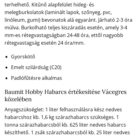
terhelhető. Kitűnő alapfelület hideg- és
melegburkolatok (laminált lapok, szőnyeg, pvc,
linóleum, gumi) bevonatok alá egyaránt. Járható 2-3 óra
múlva. Burkolható teljes kiszáradás esetén, amely 3-4
mm-es rétegvastagságban 24-48 óra, ettől nagyobb
rétegvastagság esetén 24 óra/mm.
Gyorskötő
Emelt szilárdság (C20)
Padlófűtésre alkalmas
Baumit Hobby Habarcs értékesítése Vácegres
közelében
Anyagszükséglet: 1 liter felhasználásra kész nedves
habarcshoz kb. 1,6 kg szárazhabarcs szükséges. 1
tonna szárazhabarcsból kb. 625 liter nedves habarcs
készíthető. 1 zsák szárazhabarcsból kb. 25 liter nedves