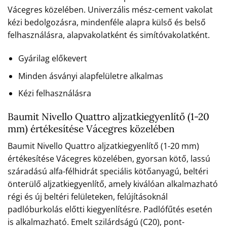
Vácegres közelében. Univerzális mész-cement vakolat
kézi bedolgozásra, mindenféle alapra külső és belső
felhasználásra, alapvakolatként és simítóvakolatként.
Gyárilag előkevert
Minden ásványi alapfelületre alkalmas
Kézi felhasználásra
Baumit Nivello Quattro aljzatkiegyenlítő (1-20
mm) értékesítése Vácegres közelében
Baumit Nivello Quattro aljzatkiegyenlítő (1-20 mm)
értékesítése Vácegres közelében, gyorsan kötő, lassú
száradású alfa-félhidrát speciális kötőanyagú, beltéri
önterülő aljzatkiegyenlítő, amely kiválóan alkalmazható
régi és új beltéri felületeken, felújításoknál
padlóburkolás előtti kiegyenlítésre. Padlófűtés esetén
is alkalmazható. Emelt szilárdságú (C20), pont-