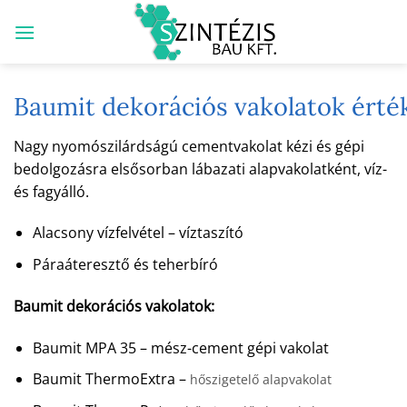
Skip
to
content
Baumit dekorációs vakolatok érté
Nagy nyomószilárdságú cementvakolat kézi és gépi
bedolgozásra elsősorban lábazati alapvakolatként, víz-
és fagyálló.
Alacsony vízfelvétel – víztaszító
Páraáteresztő és teherbíró
Baumit dekorációs vakolatok:
Baumit MPA 35 – mész-cement gépi vakolat
Baumit ThermoExtra –
hőszigetelő alapvakolat