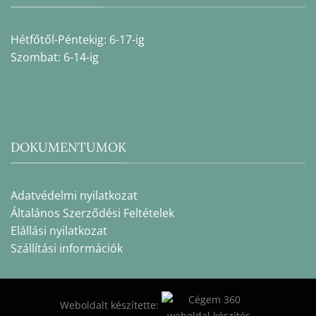
Hétfőtől-Péntekig: 6-17-ig
Szombat: 6-14-ig
DOKUMENTUMOK
Adatvédelmi nyilatkozat
Általános Szerződési Feltételek
Elállási nyilatkozat
Szállítási információk
Weboldalt készítette: