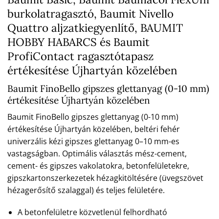
burkolatragasztó, Baumit Nivello
Quattro aljzatkiegyenlítő, BAUMIT
HOBBY HABARCS és Baumit
ProfiContact ragasztótapasz
értékesítése Újhartyán közelében
Baumit FinoBello gipszes glettanyag (0-10 mm)
értékesítése Újhartyán közelében
Baumit FinoBello gipszes glettanyag (0-10 mm)
értékesítése Újhartyán közelében, beltéri fehér
univerzális kézi gipszes glettanyag 0–10 mm-es
vastagságban. Optimális választás mész-cement,
cement- és gipszes vakolatokra, betonfelületekre,
gipszkartonszerkezetek hézagkitöltésére (üvegszövet
hézagerősítő szalaggal) és teljes felületére.
A betonfelületre közvetlenül felhordható