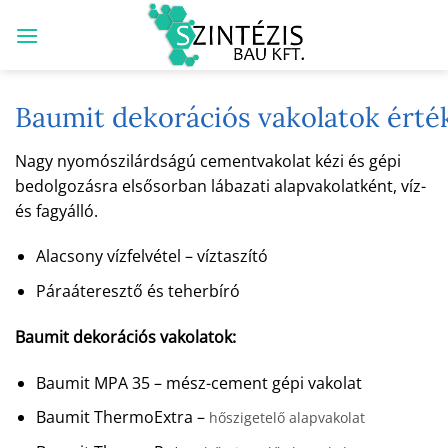
Skip
to
content
Baumit dekorációs vakolatok érté
Nagy nyomószilárdságú cementvakolat kézi és gépi
bedolgozásra elsősorban lábazati alapvakolatként, víz-
és fagyálló.
Alacsony vízfelvétel – víztaszító
Páraáteresztő és teherbíró
Baumit dekorációs vakolatok:
Baumit MPA 35 – mész-cement gépi vakolat
Baumit ThermoExtra –
hőszigetelő alapvakolat