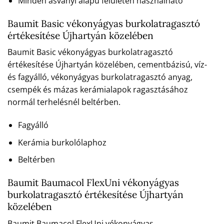
Minden ásványi alapú felületen használható
Baumit Basic vékonyágyas burkolatragasztó
értékesítése Újhartyán közelében
Baumit Basic vékonyágyas burkolatragasztó
értékesítése Újhartyán közelében, cementbázisú, víz-
és fagyálló, vékonyágyas burkolatragasztó anyag,
csempék és mázas kerámialapok ragasztásához
normál terhelésnél beltérben.
Fagyálló
Kerámia burkolólaphoz
Beltérben
Baumit Baumacol FlexUni vékonyágyas
burkolatragasztó értékesítése Újhartyán
közelében
Baumit Baumacol FlexUni vékonyágyas