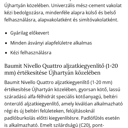
Újhartyán közelében. Univerzális mész-cement vakolat
kézi bedolgozásra, mindenféle alapra külső és belső
felhasználásra, alapvakolatként és simítóvakolatként.
Gyárilag előkevert
Minden ásványi alapfelületre alkalmas
Kézi felhasználásra
Baumit Nivello Quattro aljzatkiegyenlítő (1-20
mm) értékesítése Újhartyán közelében
Baumit Nivello Quattro aljzatkiegyenlítő (1-20 mm)
értékesítése Újhartyán közelében, gyorsan kötő, lassú
száradású alfa-félhidrát speciális kötőanyagú, beltéri
önterülő aljzatkiegyenlítő, amely kiválóan alkalmazható
régi és új beltéri felületeken, felújításoknál
padlóburkolás előtti kiegyenlítésre. Padlófűtés esetén
is alkalmazható. Emelt szilárdságú (C20), pont-