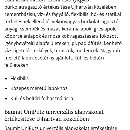
burkolatragasztó értékesítése Újhartyán közelében,
cementbázisú, víz- és fagyálló, flexibilis, hő- és statikai
terhelésnek ellenálló, vékonyágyas burkolatragasztó
anyag, csempék és mázas kerámialapok, greslapok,
kőporcelánlapok és mozaikok ragasztására fokozott
igénybevételű alapfelületeken, pl. padlófűtés, kenhető
vízszigetelés, erkélyek, teraszok, medencék. Nagyobb
méretű lapok esetén is ajánlott, kül- és beltéri
felületeken.
Flexibilis
Közepes méretű lapokhoz
Kül- és beltéri felhasználásra
Baumit UniPutz univerzális alapvakolat
értékesítése Újhartyán közelében
Baumit UniPutz univerzális alapvakolat értékesítése