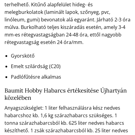
terhelhető. Kitűnő alapfelület hideg- és
melegburkolatok (laminált lapok, szőnyeg, pvc,
linóleum, gumi) bevonatok alá egyaránt. Járható 2-3 óra
múlva. Burkolható teljes kiszáradás esetén, amely 3-4
mm-es rétegvastagságban 24-48 óra, ettől nagyobb
rétegvastagság esetén 24 óra/mm.
Gyorskötő
Emelt szilárdság (C20)
Padlófűtésre alkalmas
Baumit Hobby Habarcs értékesítése Újhartyán
közelében
Anyagszükséglet: 1 liter felhasználásra kész nedves
habarcshoz kb. 1,6 kg szárazhabarcs szükséges. 1
tonna szárazhabarcsból kb. 625 liter nedves habarcs
készíthető. 1 zsák szárazhabarcsból kb. 25 liter nedves