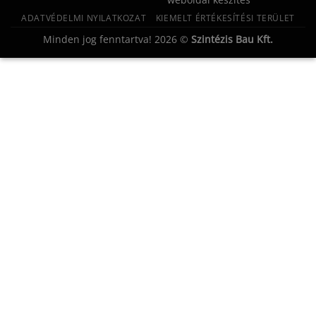
ADATVÉDELMI NYILATKOZAT
KIEMELT ÉRTÉKESÍTÉSI TERÜLET
Minden jog fenntartva! 2026 ©
Szintézis Bau Kft.