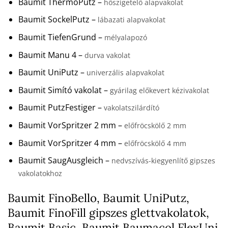
Baumit ThermoPutz –
hőszigetelő alapvakolat
Baumit SockelPutz –
lábazati alapvakolat
Baumit TiefenGrund –
mélyalapozó
Baumit Manu 4 –
durva vakolat
Baumit UniPutz –
univerzális alapvakolat
Baumit Simító vakolat –
gyárilag előkevert kézivakolat
Baumit PutzFestiger –
vakolatszilárdító
Baumit VorSpritzer 2 mm –
előfröcskölő 2 mm
Baumit VorSpritzer 4 mm –
előfröcskölő 4 mm
Baumit SaugAusgleich –
nedvszívás-kiegyenlítő gipszes
vakolatokhoz
Baumit FinoBello, Baumit UniPutz,
Baumit FinoFill gipszes glettvakolatok,
Baumit Basic, Baumit Baumacol FlexUni