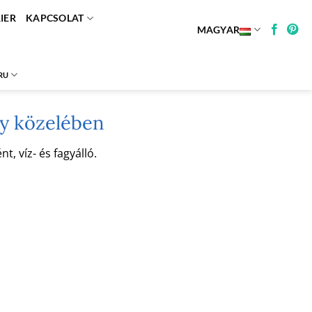
IER
KAPCSOLAT
MAGYAR
RU
gy közelében
, víz- és fagyálló.