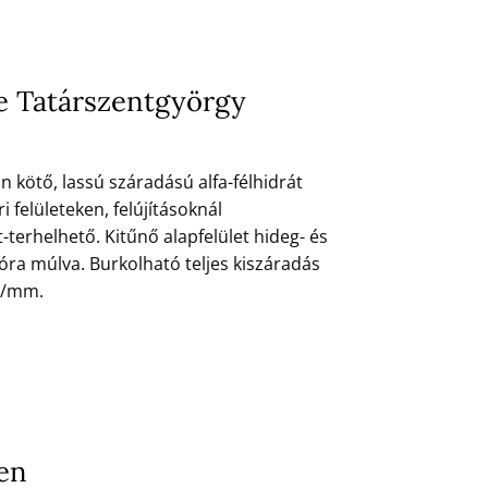
se Tatárszentgyörgy
 kötő, lassú száradású alfa-félhidrát
i felületeken, felújításoknál
-terhelhető. Kitűnő alapfelület hideg- és
óra múlva. Burkolható teljes kiszáradás
ra/mm.
en