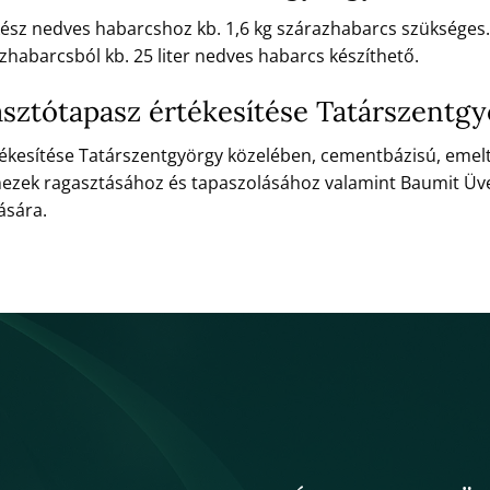
 kész nedves habarcshoz kb. 1,6 kg szárazhabarcs szükséges.
zhabarcsból kb. 25 liter nedves habarcs készíthető.
asztótapasz értékesítése Tatárszentg
tékesítése Tatárszentgyörgy közelében, cementbázisú, emel
emezek ragasztásához és tapaszolásához valamint Baumit Ü
ására.