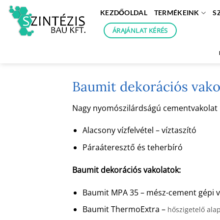
Skip
KEZDŐOLDAL
TERMÉKEINK
S
to
content
ÁRAJÁNLAT KÉRÉS
Baumit dekorációs vako
Nagy nyomószilárdságú cementvakolat kéz
Alacsony vízfelvétel – víztaszító
Páraáteresztő és teherbíró
Baumit dekorációs vakolatok:
Baumit MPA 35 – mész-cement gépi v
Baumit ThermoExtra –
hőszigetelő ala