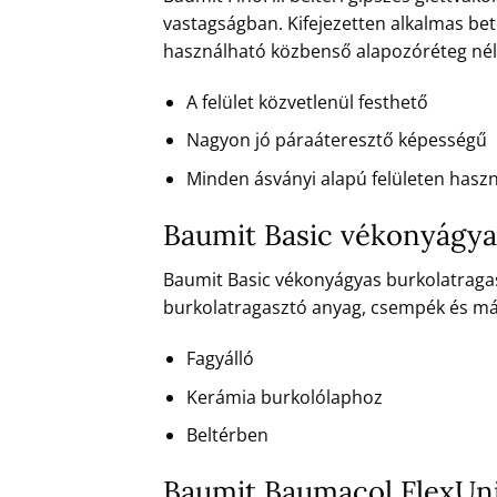
vastagságban. Kifejezetten alkalmas bet
használható közbenső alapozóréteg nél
A felület közvetlenül festhető
Nagyon jó páraáteresztő képességű
Minden ásványi alapú felületen hasz
Baumit Basic vékonyágya
Baumit Basic vékonyágyas burkolatragas
burkolatragasztó anyag, csempék és má
Fagyálló
Kerámia burkolólaphoz
Beltérben
Baumit Baumacol FlexUni