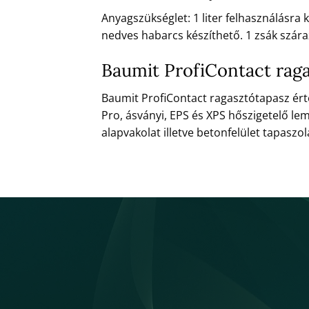
Anyagszükséglet: 1 liter felhasználásra
nedves habarcs készíthető. 1 zsák szára
Baumit ProfiContact rag
Baumit ProfiContact ragasztótapasz ér
Pro, ásványi, EPS és XPS hőszigetelő l
alapvakolat illetve betonfelület tapaszol