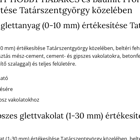
ítése Tatárszentgyörgy közelében
 glettanyag (0-10 mm) értékesítése T
10 mm) értékesítése Tatárszentgyörgy közelében, beltéri fehé
ztás mész-cement, cement- és gipszes vakolatokra, betonfe
ő szalaggal) és teljes felületére.
ható
tésére
psz vakolatokhoz
ipszes glettvakolat (1-30 mm) értékes
olat (1-30 mm) értékesítése Tatárszentgyörgy közelében, belt