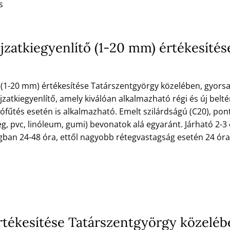
s
ljzatkiegyenlítő (1-20 mm) értékesíté
ő (1-20 mm) értékesítése Tatárszentgyörgy közelében, gyorsan
jzatkiegyenlítő, amely kiválóan alkalmazható régi és új beltér
lófűtés esetén is alkalmazható. Emelt szilárdságú (C20), pont
g, pvc, linóleum, gumi) bevonatok alá egyaránt. Járható 2-3 
gban 24-48 óra, ettől nagyobb rétegvastagság esetén 24 ó
tékesítése Tatárszentgyörgy közeléb