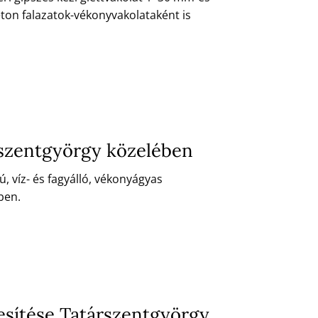
eton falazatok-vékonyvakolataként is
rszentgyörgy közelében
 víz- és fagyálló, vékonyágyas
ben.
esítése Tatárszentgyörgy