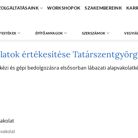
ZOLGÁLTATÁSAINK
WORKSHOPOK
SZAKEMBEREINK
KARR
FESTÉKEK
ÉPÍTŐANYAGOK
SZERSZÁMOK
VEGYIÁ
latok értékesítése Tatárszentgyör
i és gépi bedolgozásra elsősorban lábazati alapvakolatként
akolat
pvakolat