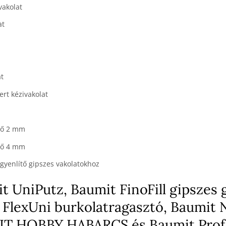
vakolat
at
at
ert kézivakolat
lő 2 mm
lő 4 mm
gyenlítő gipszes vakolatokhoz
t UniPutz, Baumit FinoFill gipszes 
 FlexUni burkolatragasztó, Baumit 
UMIT HOBBY HABARCS és Baumit Prof