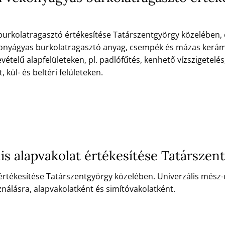
kolatragasztó értékesítése Tatárszentgyörgy közelében, ceme
 vékonyágyas burkolatragasztó anyag, csempék és mázas kerá
ételű alapfelületeken, pl. padlófűtés, kenhető vízszigetelés
kül- és beltéri felületeken.
is alapvakolat értékesítése Tatársze
 értékesítése Tatárszentgyörgy közelében. Univerzális mész
ználásra, alapvakolatként és simítóvakolatként.