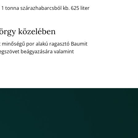
 1 tonna szárazhabarcsból kb. 625 liter
yörgy közelében
t minőségű por alakú ragasztó Baumit
vegszövet beágyazására valamint