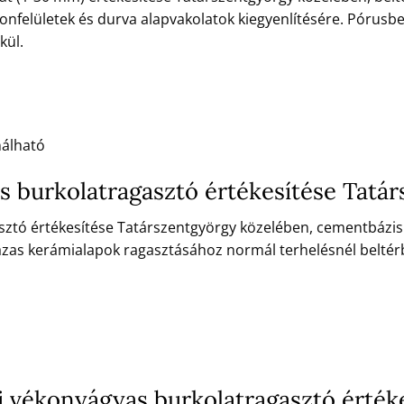
onfelületek és durva alapvakolatok kiegyenlítésére. Pórusb
kül.
nálható
s burkolatragasztó értékesítése Tatá
ztó értékesítése Tatárszentgyörgy közelében, cementbázisú,
zas kerámialapok ragasztásához normál terhelésnél beltér
 vékonyágyas burkolatragasztó érték