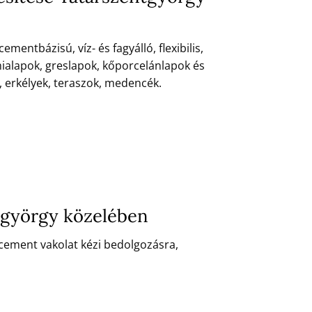
ntbázisú, víz- és fagyálló, flexibilis,
mialapok, greslapok, kőporcelánlapok és
, erkélyek, teraszok, medencék.
ntgyörgy közelében
-cement vakolat kézi bedolgozásra,