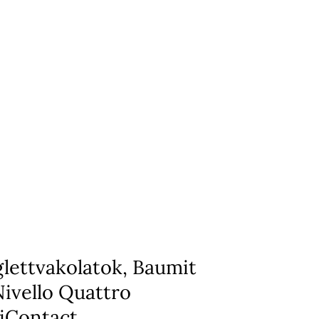
glettvakolatok, Baumit
Nivello Quattro
iContact