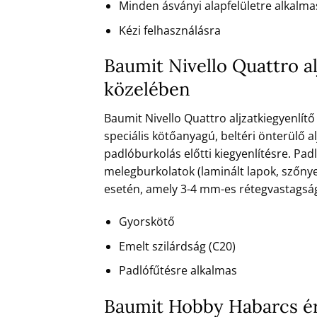
Minden ásványi alapfelületre alkalma
Kézi felhasználásra
Baumit Nivello Quattro a
közelében
Baumit Nivello Quattro aljzatkiegyenlít
speciális kötőanyagú, beltéri önterülő al
padlóburkolás előtti kiegyenlítésre. Pad
melegburkolatok (laminált lapok, szőnye
esetén, amely 3-4 mm-es rétegvastagsá
Gyorskötő
Emelt szilárdság (C20)
Padlófűtésre alkalmas
Baumit Hobby Habarcs ér