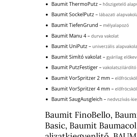
Baumit ThermoPutz –
hőszigetelő alap
Baumit SockelPutz –
lábazati alapvakol
Baumit TiefenGrund –
mélyalapozó
Baumit Manu 4 –
durva vakolat
Baumit UniPutz –
univerzális alapvakol
Baumit Simító vakolat –
gyárilag előkev
Baumit PutzFestiger –
vakolatszilárdító
Baumit VorSpritzer 2 mm –
előfröcskö
Baumit VorSpritzer 4 mm –
előfröcskö
Baumit SaugAusgleich –
nedvszívás-kie
Baumit FinoBello, Baumi
Basic, Baumit Baumacol
aljzatkiegyenlítő, BA