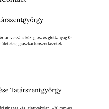
atárszentgyörgy
r univerzális kézi gipszes glettanyag 0–
lületekre, gipszkartonszerkezetek
ítése Tatárszentgyörgy
éri gipszes kézi glettvakolat 1–30 mm-es