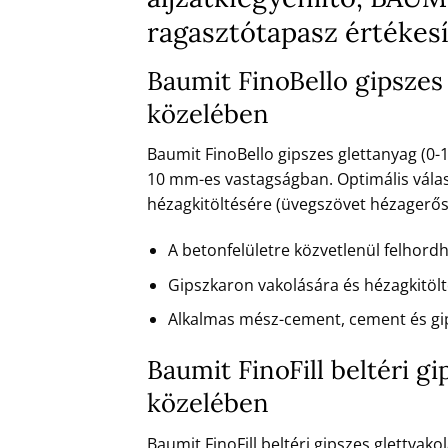
ragasztótapasz értékes
Baumit FinoBello gipszes
közelében
Baumit FinoBello gipszes glettanyag (0-
10 mm-es vastagságban. Optimális válas
hézagkitöltésére (üvegszövet hézagerősít
A betonfelületre közvetlenül felhord
Gipszkaron vakolására és hézagkitöl
Alkalmas mész-cement, cement és gi
Baumit FinoFill beltéri g
közelében
Baumit FinoFill beltéri gipszes glettvak