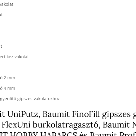
vakolat
at
at
ert kézivakolat
lő 2 mm
lő 4 mm
gyenlítő gipszes vakolatokhoz
t UniPutz, Baumit FinoFill gipszes 
 FlexUni burkolatragasztó, Baumit 
UMIT HOBBY HABARCS és Baumit Prof