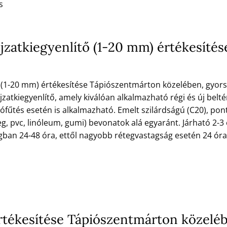
s
ljzatkiegyenlítő (1-20 mm) értékesíté
ő (1-20 mm) értékesítése Tápiószentmárton közelében, gyorsa
jzatkiegyenlítő, amely kiválóan alkalmazható régi és új beltér
lófűtés esetén is alkalmazható. Emelt szilárdságú (C20), pont
g, pvc, linóleum, gumi) bevonatok alá egyaránt. Járható 2-3 
gban 24-48 óra, ettől nagyobb rétegvastagság esetén 24 ó
tékesítése Tápiószentmárton közelé