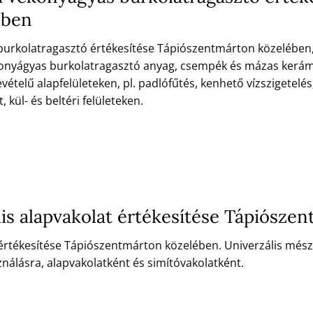
ében
kolatragasztó értékesítése Tápiószentmárton közelében, cem
 vékonyágyas burkolatragasztó anyag, csempék és mázas kerá
ételű alapfelületeken, pl. padlófűtés, kenhető vízszigetelés
kül- és beltéri felületeken.
is alapvakolat értékesítése Tápiósze
 értékesítése Tápiószentmárton közelében. Univerzális mész
ználásra, alapvakolatként és simítóvakolatként.