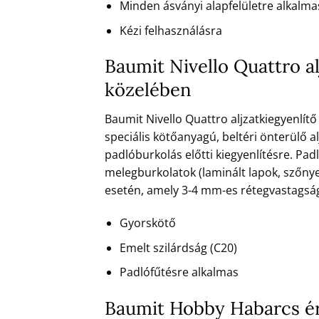
Minden ásványi alapfelületre alkalma
Kézi felhasználásra
Baumit Nivello Quattro a
közelében
Baumit Nivello Quattro aljzatkiegyenlít
speciális kötőanyagú, beltéri önterülő al
padlóburkolás előtti kiegyenlítésre. Pad
melegburkolatok (laminált lapok, szőnye
esetén, amely 3-4 mm-es rétegvastagsá
Gyorskötő
Emelt szilárdság (C20)
Padlófűtésre alkalmas
Baumit Hobby Habarcs ér