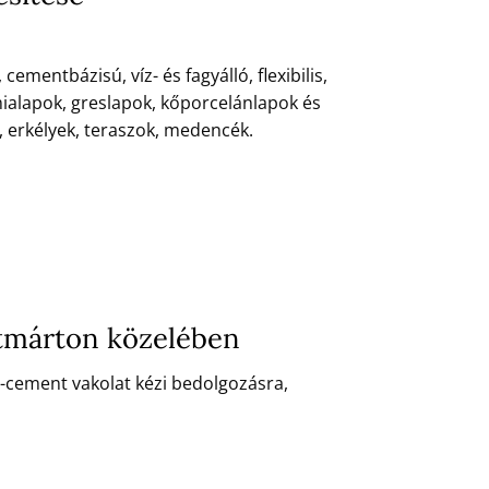
entbázisú, víz- és fagyálló, flexibilis,
mialapok, greslapok, kőporcelánlapok és
, erkélyek, teraszok, medencék.
ntmárton közelében
-cement vakolat kézi bedolgozásra,