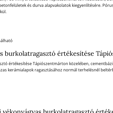
betonfelületek és durva alapvakolatok kiegyenlítésére. Póru
kül.
nálható
s burkolatragasztó értékesítése Tápi
ztó értékesítése Tápiószentmárton közelében, cementbázisú
zas kerámialapok ragasztásához normál terhelésnél beltér
 vékonyágyas burkolatragasztó érték