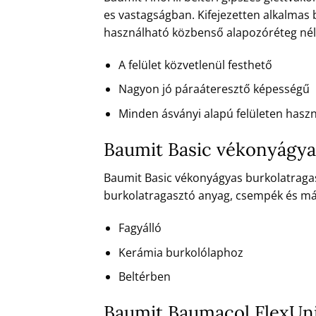
es vastagságban. Kifejezetten alkalmas 
használható közbenső alapozóréteg nél
A felület közvetlenül festhető
Nagyon jó páraáteresztő képességű
Minden ásványi alapú felületen hasz
Baumit Basic vékonyágya
Baumit Basic vékonyágyas burkolatragas
burkolatragasztó anyag, csempék és má
Fagyálló
Kerámia burkolólaphoz
Beltérben
Baumit Baumacol FlexUni