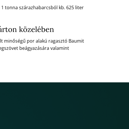
 1 tonna szárazhabarcsból kb. 625 liter
árton közelében
lt minőségű por alakú ragasztó Baumit
vegszövet beágyazására valamint