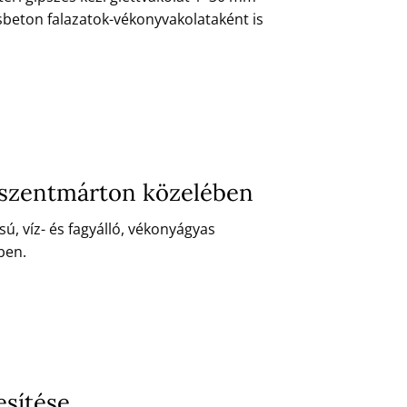
sbeton falazatok-vékonyvakolataként is
ószentmárton közelében
, víz- és fagyálló, vékonyágyas
ben.
esítése