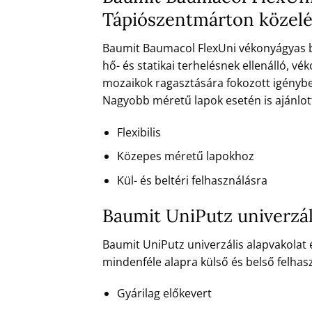
Tápiószentmárton közel
Baumit Baumacol FlexUni vékonyágyas bur
hő- és statikai terhelésnek ellenálló,
mozaikok ragasztására fokozott igénybev
Nagyobb méretű lapok esetén is ajánlott, 
Flexibilis
Közepes méretű lapokhoz
Kül- és beltéri felhasználásra
Baumit UniPutz univerzál
Baumit UniPutz univerzális alapvakolat
mindenféle alapra külső és belső felhas
Gyárilag előkevert