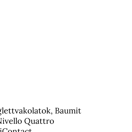
glettvakolatok, Baumit
Nivello Quattro
iContact