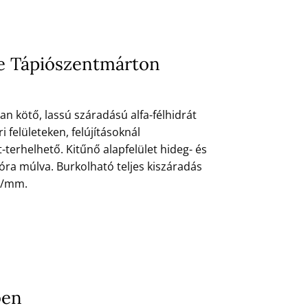
se Tápiószentmárton
n kötő, lassú száradású alfa-félhidrát
i felületeken, felújításoknál
-terhelhető. Kitűnő alapfelület hideg- és
óra múlva. Burkolható teljes kiszáradás
ra/mm.
ben