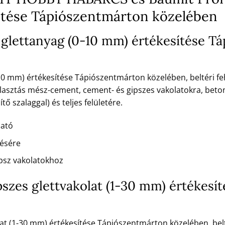
ítése Tápiószentmárton közelében
 glettanyag (0-10 mm) értékesítése T
10 mm) értékesítése Tápiószentmárton közelében, beltéri feh
asztás mész-cement, cement- és gipszes vakolatokra, beton
ő szalaggal) és teljes felületére.
ható
tésére
psz vakolatokhoz
ipszes glettvakolat (1-30 mm) értékes
olat (1-30 mm) értékesítése Tápiószentmárton közelében, bel