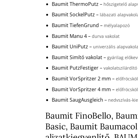
Baumit ThermoPutz –
hőszigetelő alap
Baumit SockelPutz –
lábazati alapvakol
Baumit TiefenGrund –
mélyalapozó
Baumit Manu 4 –
durva vakolat
Baumit UniPutz –
univerzális alapvakol
Baumit Simító vakolat –
gyárilag előkev
Baumit PutzFestiger –
vakolatszilárdító
Baumit VorSpritzer 2 mm –
előfröcskö
Baumit VorSpritzer 4 mm –
előfröcskö
Baumit SaugAusgleich –
nedvszívás-kie
Baumit FinoBello, Baumi
Basic, Baumit Baumacol
aljzatkiegyenlítő, BA