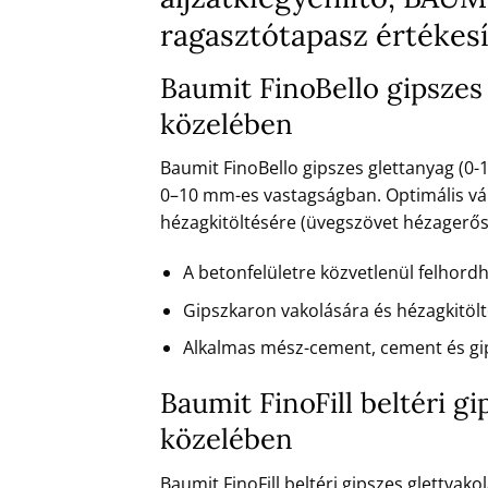
ragasztótapasz értékes
Baumit FinoBello gipszes
közelében
Baumit FinoBello gipszes glettanyag (0-
0–10 mm-es vastagságban. Optimális vál
hézagkitöltésére (üvegszövet hézagerősít
A betonfelületre közvetlenül felhord
Gipszkaron vakolására és hézagkitöl
Alkalmas mész-cement, cement és gi
Baumit FinoFill beltéri g
közelében
Baumit FinoFill beltéri gipszes glettvak