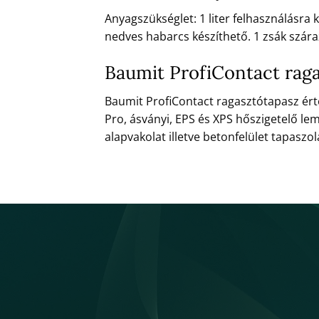
Anyagszükséglet: 1 liter felhasználásra
nedves habarcs készíthető. 1 zsák szára
Baumit ProfiContact rag
Baumit ProfiContact ragasztótapasz ér
Pro, ásványi, EPS és XPS hőszigetelő l
alapvakolat illetve betonfelület tapaszol