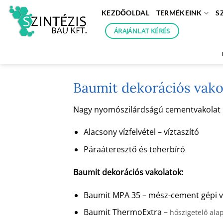
Skip
KEZDŐOLDAL
TERMÉKEINK
S
to
content
ÁRAJÁNLAT KÉRÉS
Baumit dekorációs vako
Nagy nyomószilárdságú cementvakolat kéz
Alacsony vízfelvétel – víztaszító
Páraáteresztő és teherbíró
Baumit dekorációs vakolatok:
Baumit MPA 35 – mész-cement gépi v
Baumit ThermoExtra –
hőszigetelő ala