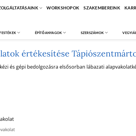
ZOLGÁLTATÁSAINK
WORKSHOPOK
SZAKEMBEREINK
KARR
FESTÉKEK
ÉPÍTŐANYAGOK
SZERSZÁMOK
VEGYIÁ
latok értékesítése Tápiószentmárt
i és gépi bedolgozásra elsősorban lábazati alapvakolatként
akolat
pvakolat