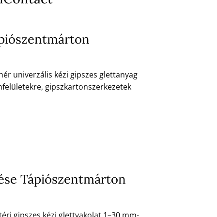
ápiószentmárton
ér univerzális kézi gipszes glettanyag
felületekre, gipszkartonszerkezetek
ítése Tápiószentmárton
téri gipszes kézi glettvakolat 1–30 mm-