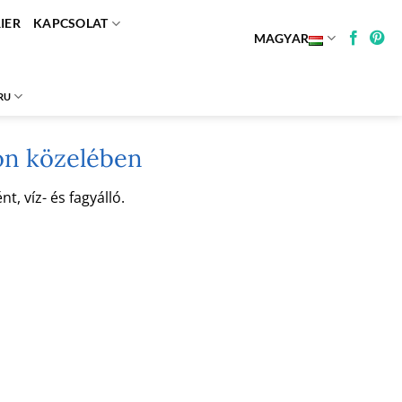
IER
KAPCSOLAT
MAGYAR
RU
on közelében
, víz- és fagyálló.