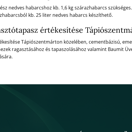
 kész nedves habarcshoz kb. 1,6 kg szárazhabarcs szükséges.
zhabarcsból kb. 25 liter nedves habarcs készíthető.
asztótapasz értékesítése Tápiószentm
tékesítése Tápiószentmárton közelében, cementbázisú, eme
emezek ragasztásához és tapaszolásához valamint Baumit Ü
ására.