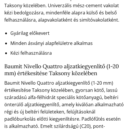
Taksony közelében. Univerzális mész-cement vakolat
kézi bedolgozásra, mindenféle alapra külső és belső
felhasználásra, alapvakolatként és simítóvakolatként.
Gyárilag előkevert
Minden ásványi alapfelületre alkalmas
Kézi felhasználásra
Baumit Nivello Quattro aljzatkiegyenlítő (1-20
mm) értékesítése Taksony közelében
Baumit Nivello Quattro aljzatkiegyenlítő (1-20 mm)
értékesítése Taksony közelében, gyorsan kötő, lassú
száradású alfa-félhidrát speciális kötőanyagú, beltéri
önterülő aljzatkiegyenlítő, amely kiválóan alkalmazható
régi és új beltéri felületeken, felújításoknál
padlóburkolás előtti kiegyenlítésre. Padlófűtés esetén
is alkalmazható. Emelt szilárdságú (C20), pont-