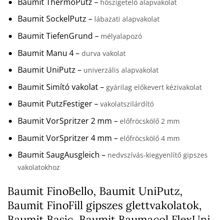
Baumit ThermoPutz –
hőszigetelő alapvakolat
Baumit SockelPutz –
lábazati alapvakolat
Baumit TiefenGrund –
mélyalapozó
Baumit Manu 4 –
durva vakolat
Baumit UniPutz –
univerzális alapvakolat
Baumit Simító vakolat –
gyárilag előkevert kézivakolat
Baumit PutzFestiger –
vakolatszilárdító
Baumit VorSpritzer 2 mm –
előfröcskölő 2 mm
Baumit VorSpritzer 4 mm –
előfröcskölő 4 mm
Baumit SaugAusgleich –
nedvszívás-kiegyenlítő gipszes
vakolatokhoz
Baumit FinoBello, Baumit UniPutz,
Baumit FinoFill gipszes glettvakolatok,
Baumit Basic, Baumit Baumacol FlexUni