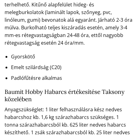
terhelhető. Kitűnő alapfelület hideg- és
melegburkolatok (laminált lapok, szőnyeg, pvc,
linóleum, gumi) bevonatok alá egyaránt. Járható 2-3 óra
múlva. Burkolható teljes kiszáradás esetén, amely 3-4
mm-es rétegvastagságban 24-48 óra, ettől nagyobb
rétegvastagság esetén 24 óra/mm.
Gyorskötő
Emelt szilárdság (C20)
Padlófűtésre alkalmas
Baumit Hobby Habarcs értékesítése Taksony
közelében
Anyagszükséglet: 1 liter felhasználásra kész nedves
habarcshoz kb. 1,6 kg szárazhabarcs szükséges. 1
tonna szárazhabarcsból kb. 625 liter nedves habarcs
készíthető. 1 zsák szárazhabarcsból kb. 25 liter nedves