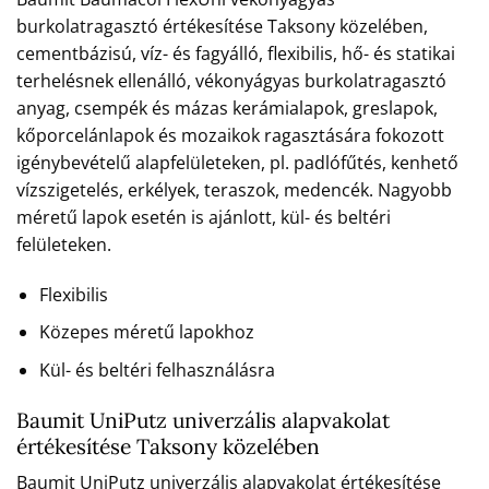
burkolatragasztó értékesítése Taksony közelében,
cementbázisú, víz- és fagyálló, flexibilis, hő- és statikai
terhelésnek ellenálló, vékonyágyas burkolatragasztó
anyag, csempék és mázas kerámialapok, greslapok,
kőporcelánlapok és mozaikok ragasztására fokozott
igénybevételű alapfelületeken, pl. padlófűtés, kenhető
vízszigetelés, erkélyek, teraszok, medencék. Nagyobb
méretű lapok esetén is ajánlott, kül- és beltéri
felületeken.
Flexibilis
Közepes méretű lapokhoz
Kül- és beltéri felhasználásra
Baumit UniPutz univerzális alapvakolat
értékesítése Taksony közelében
Baumit UniPutz univerzális alapvakolat értékesítése