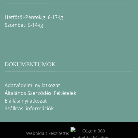
Hétfőtől-Péntekig: 6-17-ig
Szombat: 6-14-ig
DOKUMENTUMOK
Adatvédelmi nyilatkozat
Általános Szerződési Feltételek
Elállási nyilatkozat
Szállítási információk
Weboldalt készítette: