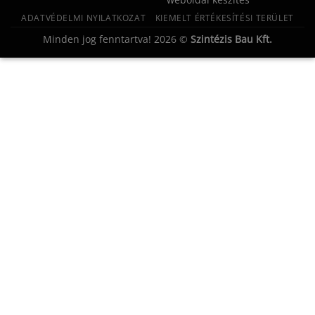
ADATVÉDELMI NYILATKOZAT
KIEMELT ÉRTÉKESÍTÉSI TERÜLET
Minden jog fenntartva! 2026 ©
Szintézis Bau Kft.