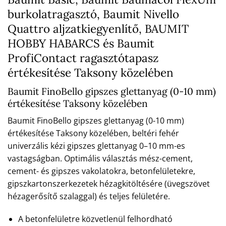
burkolatragasztó, Baumit Nivello
Quattro aljzatkiegyenlítő, BAUMIT
HOBBY HABARCS és Baumit
ProfiContact ragasztótapasz
értékesítése Taksony közelében
Baumit FinoBello gipszes glettanyag (0-10 mm)
értékesítése Taksony közelében
Baumit FinoBello gipszes glettanyag (0-10 mm)
értékesítése Taksony közelében, beltéri fehér
univerzális kézi gipszes glettanyag 0–10 mm-es
vastagságban. Optimális választás mész-cement,
cement- és gipszes vakolatokra, betonfelületekre,
gipszkartonszerkezetek hézagkitöltésére (üvegszövet
hézagerősítő szalaggal) és teljes felületére.
A betonfelületre közvetlenül felhordható