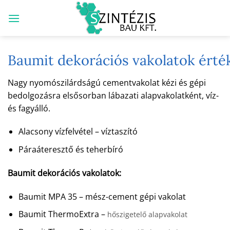
Skip
to
content
Baumit dekorációs vakolatok érté
Nagy nyomószilárdságú cementvakolat kézi és gépi
bedolgozásra elsősorban lábazati alapvakolatként, víz-
és fagyálló.
Alacsony vízfelvétel – víztaszító
Páraáteresztő és teherbíró
Baumit dekorációs vakolatok:
Baumit MPA 35 – mész-cement gépi vakolat
Baumit ThermoExtra –
hőszigetelő alapvakolat