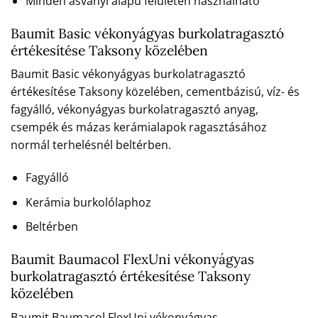
Minden ásványi alapú felületen használható
Baumit Basic vékonyágyas burkolatragasztó
értékesítése Taksony közelében
Baumit Basic vékonyágyas burkolatragasztó
értékesítése Taksony közelében, cementbázisú, víz- és
fagyálló, vékonyágyas burkolatragasztó anyag,
csempék és mázas kerámialapok ragasztásához
normál terhelésnél beltérben.
Fagyálló
Kerámia burkolólaphoz
Beltérben
Baumit Baumacol FlexUni vékonyágyas
burkolatragasztó értékesítése Taksony
közelében
Baumit Baumacol FlexUni vékonyágyas