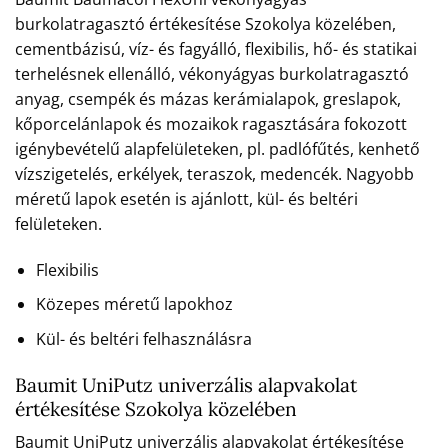
burkolatragasztó értékesítése Szokolya közelében,
cementbázisú, víz- és fagyálló, flexibilis, hő- és statikai
terhelésnek ellenálló, vékonyágyas burkolatragasztó
anyag, csempék és mázas kerámialapok, greslapok,
kőporcelánlapok és mozaikok ragasztására fokozott
igénybevételű alapfelületeken, pl. padlófűtés, kenhető
vízszigetelés, erkélyek, teraszok, medencék. Nagyobb
méretű lapok esetén is ajánlott, kül- és beltéri
felületeken.
Flexibilis
Közepes méretű lapokhoz
Kül- és beltéri felhasználásra
Baumit UniPutz univerzális alapvakolat
értékesítése Szokolya közelében
Baumit UniPutz univerzális alapvakolat értékesítése