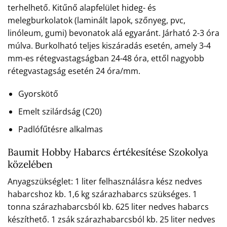
terhelhető. Kitűnő alapfelület hideg- és
melegburkolatok (laminált lapok, szőnyeg, pvc,
linóleum, gumi) bevonatok alá egyaránt. Járható 2-3 óra
múlva. Burkolható teljes kiszáradás esetén, amely 3-4
mm-es rétegvastagságban 24-48 óra, ettől nagyobb
rétegvastagság esetén 24 óra/mm.
Gyorskötő
Emelt szilárdság (C20)
Padlófűtésre alkalmas
Baumit Hobby Habarcs értékesítése Szokolya
közelében
Anyagszükséglet: 1 liter felhasználásra kész nedves
habarcshoz kb. 1,6 kg szárazhabarcs szükséges. 1
tonna szárazhabarcsból kb. 625 liter nedves habarcs
készíthető. 1 zsák szárazhabarcsból kb. 25 liter nedves