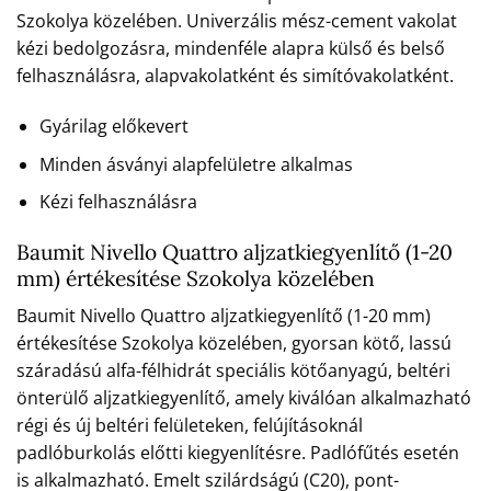
Szokolya közelében. Univerzális mész-cement vakolat
kézi bedolgozásra, mindenféle alapra külső és belső
felhasználásra, alapvakolatként és simítóvakolatként.
Gyárilag előkevert
Minden ásványi alapfelületre alkalmas
Kézi felhasználásra
Baumit Nivello Quattro aljzatkiegyenlítő (1-20
mm) értékesítése Szokolya közelében
Baumit Nivello Quattro aljzatkiegyenlítő (1-20 mm)
értékesítése Szokolya közelében, gyorsan kötő, lassú
száradású alfa-félhidrát speciális kötőanyagú, beltéri
önterülő aljzatkiegyenlítő, amely kiválóan alkalmazható
régi és új beltéri felületeken, felújításoknál
padlóburkolás előtti kiegyenlítésre. Padlófűtés esetén
is alkalmazható. Emelt szilárdságú (C20), pont-