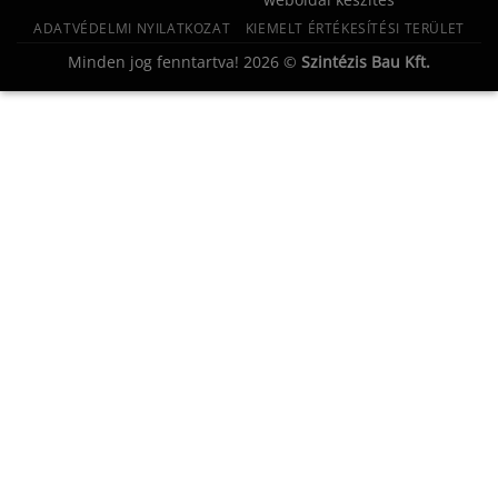
ADATVÉDELMI NYILATKOZAT
KIEMELT ÉRTÉKESÍTÉSI TERÜLET
Minden jog fenntartva! 2026 ©
Szintézis Bau Kft.