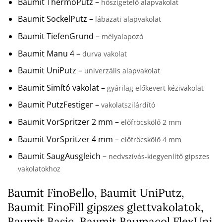
Baumit ThermoPutz –
hőszigetelő alapvakolat
Baumit SockelPutz –
lábazati alapvakolat
Baumit TiefenGrund –
mélyalapozó
Baumit Manu 4 –
durva vakolat
Baumit UniPutz –
univerzális alapvakolat
Baumit Simító vakolat –
gyárilag előkevert kézivakolat
Baumit PutzFestiger –
vakolatszilárdító
Baumit VorSpritzer 2 mm –
előfröcskölő 2 mm
Baumit VorSpritzer 4 mm –
előfröcskölő 4 mm
Baumit SaugAusgleich –
nedvszívás-kiegyenlítő gipszes
vakolatokhoz
Baumit FinoBello, Baumit UniPutz,
Baumit FinoFill gipszes glettvakolatok,
Baumit Basic, Baumit Baumacol FlexUni