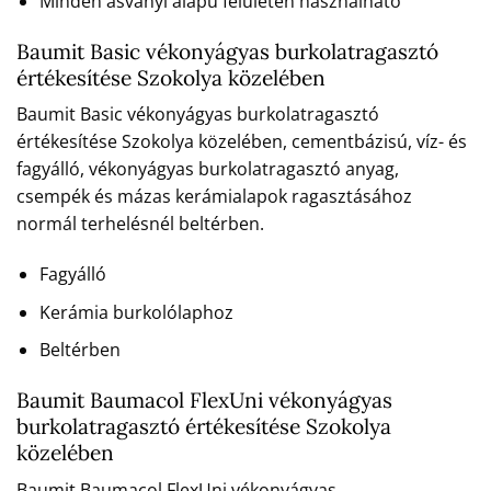
Minden ásványi alapú felületen használható
Baumit Basic vékonyágyas burkolatragasztó
értékesítése Szokolya közelében
Baumit Basic vékonyágyas burkolatragasztó
értékesítése Szokolya közelében, cementbázisú, víz- és
fagyálló, vékonyágyas burkolatragasztó anyag,
csempék és mázas kerámialapok ragasztásához
normál terhelésnél beltérben.
Fagyálló
Kerámia burkolólaphoz
Beltérben
Baumit Baumacol FlexUni vékonyágyas
burkolatragasztó értékesítése Szokolya
közelében
Baumit Baumacol FlexUni vékonyágyas