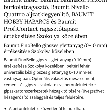
burkolatragasztó, Baumit Nivello
Quattro aljzatkiegyenlítő, BAUMIT
HOBBY HABARCS és Baumit
ProfiContact ragasztótapasz
értékesítése Szokolya közelében
Baumit FinoBello gipszes glettanyag (0-10 mm)
értékesítése Szokolya közelében
Baumit FinoBello gipszes glettanyag (0-10 mm)
értékesítése Szokolya közelében, beltéri fehér
univerzális kézi gipszes glettanyag 0–10 mm-es
vastagságban. Optimális választás mész-cement,
cement- és gipszes vakolatokra, betonfelületekre,
gipszkartonszerkezetek hézagkitöltésére (üvegszövet
hézagerősítő szalaggal) és teljes felületére.
A betonfelületre közvetlenül felhordható