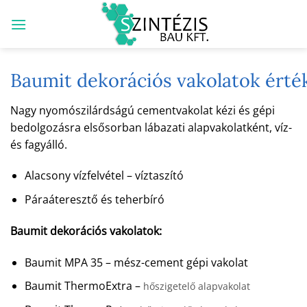
Skip
to
content
Baumit dekorációs vakolatok érté
Nagy nyomószilárdságú cementvakolat kézi és gépi
bedolgozásra elsősorban lábazati alapvakolatként, víz-
és fagyálló.
Alacsony vízfelvétel – víztaszító
Páraáteresztő és teherbíró
Baumit dekorációs vakolatok:
Baumit MPA 35 – mész-cement gépi vakolat
Baumit ThermoExtra –
hőszigetelő alapvakolat