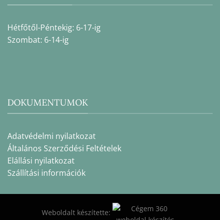
Hétfőtől-Péntekig: 6-17-ig
Szombat: 6-14-ig
DOKUMENTUMOK
Adatvédelmi nyilatkozat
Általános Szerződési Feltételek
Elállási nyilatkozat
Szállítási információk
Weboldalt készítette: